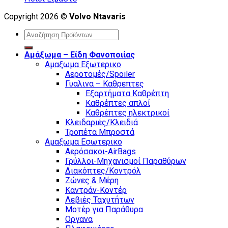
Copyright 2026 ©
Volvo Ntavaris
Search
for:
Αμάξωμα – Είδη Φανοποιίας
Αμαξωμα Εξωτερικο
Αεροτομές/Spoiler
Γυαλινα – Καθρεπτες
Εξαρτήματα Καθρέπτη
Καθρέπτες απλοί
Καθρέπτες ηλεκτρικοί
Κλειδαριές/Κλειδιά
Τροπέτα Μπροστά
Αμαξωμα Εσωτερικο
Αερόσακοι-AirBags
Γρύλλοι-Μηχανισμοί Παραθύρων
Διακόπτες/Κοντρόλ
Ζώνες & Μέρη
Καντράν-Κοντέρ
Λεβιές Ταχυτήτων
Μοτέρ για Παράθυρα
Οργανα