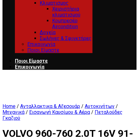
Κλιματισμος
Χειριστήρια
κλιματισμού
Κομπρεσέρ
Aircondition
Δοχεία
Σωλήνες & Σφιγκτήρες
Επικοινωνία
Ποιοι Είμαστε
Ποιοι Είμαστε
Επικοινωνία
Home
/
Ανταλλακτικα & Αξεσουάρ
/
Αυτοκινήτων
/
Μηχανικά
/
Εισαγωγή Καυσίμου & Αέρα
/
Πεταλούδες
Γκαζιού
VOLVO 960-760 2.0T 16V 91-