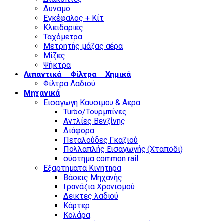
Δυναμό
Εγκέφαλος + Κίτ
Κλειδαριές
Ταχόμετρα
Μετρητής μάζας αέρα
Μίζες
Ψήκτρα
Λιπαντικά – Φίλτρα – Χημικά
Φίλτρα Λαδιού
Μηχανικά
Εισαγωγη Καυσιμου & Αερα
Turbo/Τουρμπίνες
Αντλίες Βενζίνης
Διάφορα
Πεταλούδες Γκαζιού
Πολλαπλής Εισαγωγής (Χταπόδι)
σύστημα common rail
Εξαρτηματα Κινητηρα
Βάσεις Μηχανής
Γρανάζια Χρονισμού
Δείκτες λαδιού
Κάρτερ
Κολάρα