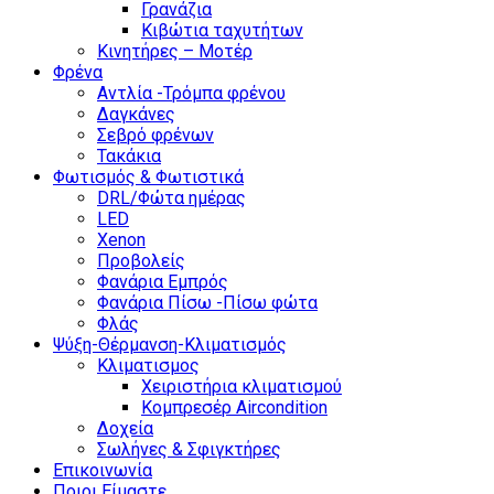
Γρανάζια
Κιβώτια ταχυτήτων
Κινητήρες – Μοτέρ
Φρένα
Αντλία -Τρόμπα φρένου
Δαγκάνες
Σεβρό φρένων
Τακάκια
Φωτισμός & Φωτιστικά
DRL/Φώτα ημέρας
LED
Xenon
Προβολείς
Φανάρια Εμπρός
Φανάρια Πίσω -Πίσω φώτα
Φλάς
Ψύξη-Θέρμανση-Κλιματισμός
Κλιματισμος
Χειριστήρια κλιματισμού
Κομπρεσέρ Aircondition
Δοχεία
Σωλήνες & Σφιγκτήρες
Επικοινωνία
Ποιοι Είμαστε