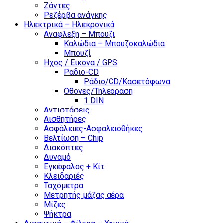
Ζάντες
Ρεζέρβα ανάγκης
Ηλεκτρικά – Ηλεκρονικά
Αναφλεξη – Μπουζι
Καλώδια – Μπουζοκαλώδια
Μπουζί
Ηχος / Εικονα / GPS
Ραδιο-CD
Ράδιο/CD/Κασετόφωνα
Οθονες/Τηλεοραση
1 DIN
Αντιστάσεις
Αισθητήρες
Ασφάλειες-Ασφαλειοθήκες
Βελτίωση – Chip
Διακόπτες
Δυναμό
Εγκέφαλος + Κίτ
Κλειδαριές
Ταχόμετρα
Μετρητής μάζας αέρα
Μίζες
Ψήκτρα