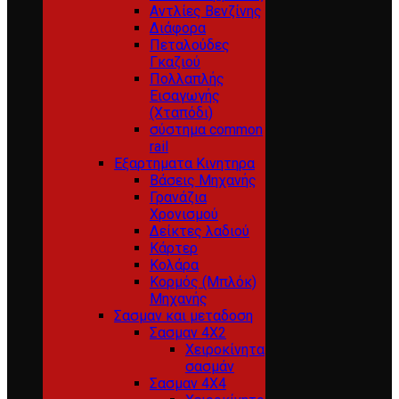
Αντλίες Βενζίνης
Διάφορα
Πεταλούδες
Γκαζιού
Πολλαπλής
Εισαγωγής
(Χταπόδι)
σύστημα common
rail
Εξαρτηματα Κινητηρα
Βάσεις Μηχανής
Γρανάζια
Χρονισμού
Δείκτες λαδιού
Κάρτερ
Κολάρα
Κορμός (Μπλόκ)
Μηχανής
Σασμαν και μεταδοση
Σασμαν 4Χ2
Χειροκίνητα
σασμάν
Σασμαν 4Χ4