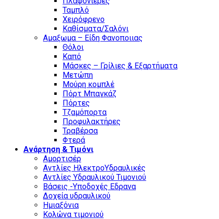
Πλαφονιέρες
Ταμπλό
Χειρόφρενο
Καθίσματα/Σαλόνι
Αμαξωμα – Είδη Φανοποιιας
Θόλοι
Καπό
Μάσκες – Γρίλιες & Εξαρτήματα
Μετώπη
Μούρη κομπλέ
Πόρτ Μπαγκάζ
Πόρτες
Τζαμόπορτα
Προφυλακτήρες
Τραβέρσα
Φτερά
Ανάρτηση & Τιμόνι
Αμορτισέρ
Αντλίες ΗλεκτροΥδραυλικές
Αντλίες Υδραυλικού Τιμονιού
Βάσεις -Υποδοχές Εδρανα
Δοχεία υδραυλικού
Ημιαξόνια
Κολώνα τιμονιού