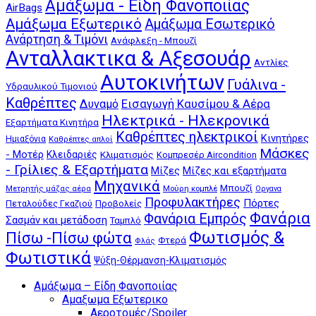
Αμάξωμα - Είδη Φανοποιίας
AirBags
Αμάξωμα Εξωτερικό
Αμάξωμα Εσωτερικό
Ανάρτηση & Τιμόνι
Ανάφλεξη - Μπουζί
Ανταλλακτικα & Αξεσουάρ
Αντλίες
Αυτοκινήτων
Γυάλινα -
Υδραυλικού Τιμονιού
Καθρέπτες
Δυναμό
Εισαγωγή Καυσίμου & Αέρα
Ηλεκτρικά - Ηλεκρονικά
Εξαρτήματα Κινητήρα
Καθρέπτες ηλεκτρικοί
Κινητήρες
Ημιαξόνια
Καθρέπτες απλοί
Μάσκες
- Μοτέρ
Κλειδαριές
Κλιματισμός
Κομπρεσέρ Aircondition
- Γρίλιες & Εξαρτήματα
Μίζες
Μίζες και εξαρτήματα
Μηχανικά
Μπουζί
Μούρη κομπλέ
Μετρητής μάζας αέρα
Οργανα
Προφυλακτήρες
Πόρτες
Πεταλούδες Γκαζιού
Προβολείς
Φανάρια
Φανάρια Εμπρός
Σασμάν και μετάδοση
Ταμπλό
Φωτισμός &
Πίσω -Πίσω φώτα
Φτερά
Φλάς
Φωτιστικά
Ψύξη-Θέρμανση-Κλιματισμός
Αμάξωμα – Είδη Φανοποιίας
Αμαξωμα Εξωτερικο
Αεροτομές/Spoiler