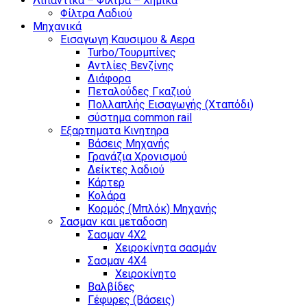
Λιπαντικά – Φίλτρα – Χημικά
Φίλτρα Λαδιού
Μηχανικά
Εισαγωγη Καυσιμου & Αερα
Turbo/Τουρμπίνες
Αντλίες Βενζίνης
Διάφορα
Πεταλούδες Γκαζιού
Πολλαπλής Εισαγωγής (Χταπόδι)
σύστημα common rail
Εξαρτηματα Κινητηρα
Βάσεις Μηχανής
Γρανάζια Χρονισμού
Δείκτες λαδιού
Κάρτερ
Κολάρα
Κορμός (Μπλόκ) Μηχανής
Σασμαν και μεταδοση
Σασμαν 4Χ2
Χειροκίνητα σασμάν
Σασμαν 4Χ4
Χειροκίνητο
Βαλβίδες
Γέφυρες (Βάσεις)