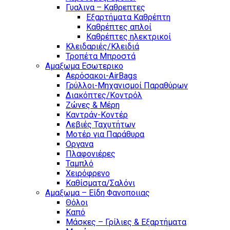
Γυαλινα – Καθρεπτες
Εξαρτήματα Καθρέπτη
Καθρέπτες απλοί
Καθρέπτες ηλεκτρικοί
Κλειδαριές/Κλειδιά
Τροπέτα Μπροστά
Αμαξωμα Εσωτερικο
Αερόσακοι-AirBags
Γρύλλοι-Μηχανισμοί Παραθύρων
Διακόπτες/Κοντρόλ
Ζώνες & Μέρη
Καντράν-Κοντέρ
Λεβιές Ταχυτήτων
Μοτέρ για Παράθυρα
Οργανα
Πλαφονιέρες
Ταμπλό
Χειρόφρενο
Καθίσματα/Σαλόνι
Αμαξωμα – Είδη Φανοποιιας
Θόλοι
Καπό
Μάσκες – Γρίλιες & Εξαρτήματα