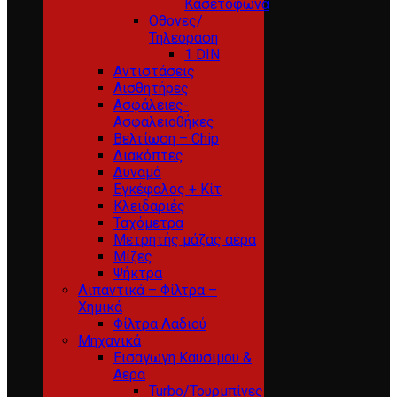
Κασετόφωνα
Οθονες/
Τηλεοραση
1 DIN
Αντιστάσεις
Αισθητήρες
Ασφάλειες-
Ασφαλειοθήκες
Βελτίωση – Chip
Διακόπτες
Δυναμό
Εγκέφαλος + Κίτ
Κλειδαριές
Ταχόμετρα
Μετρητής μάζας αέρα
Μίζες
Ψήκτρα
Λιπαντικά – Φίλτρα –
Χημικά
Φίλτρα Λαδιού
Μηχανικά
Εισαγωγη Καυσιμου &
Αερα
Turbo/Τουρμπίνες