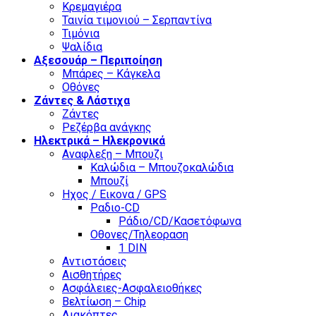
Κρεμαγιέρα
Ταινία τιμονιού – Σερπαντίνα
Τιμόνια
Ψαλίδια
Αξεσουάρ – Περιποίηση
Μπάρες – Κάγκελα
Οθόνες
Ζάντες & Λάστιχα
Ζάντες
Ρεζέρβα ανάγκης
Ηλεκτρικά – Ηλεκρονικά
Αναφλεξη – Μπουζι
Καλώδια – Μπουζοκαλώδια
Μπουζί
Ηχος / Εικονα / GPS
Ραδιο-CD
Ράδιο/CD/Κασετόφωνα
Οθονες/Τηλεοραση
1 DIN
Αντιστάσεις
Αισθητήρες
Ασφάλειες-Ασφαλειοθήκες
Βελτίωση – Chip
Διακόπτες