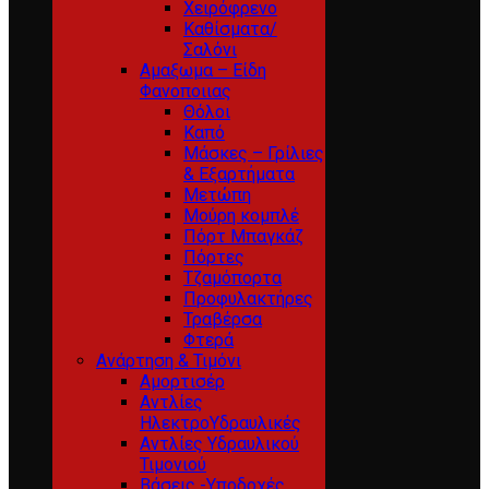
Χειρόφρενο
Καθίσματα/
Σαλόνι
Αμαξωμα – Είδη
Φανοποιιας
Θόλοι
Καπό
Μάσκες – Γρίλιες
& Εξαρτήματα
Μετώπη
Μούρη κομπλέ
Πόρτ Μπαγκάζ
Πόρτες
Τζαμόπορτα
Προφυλακτήρες
Τραβέρσα
Φτερά
Ανάρτηση & Τιμόνι
Αμορτισέρ
Αντλίες
ΗλεκτροΥδραυλικές
Αντλίες Υδραυλικού
Τιμονιού
Βάσεις -Υποδοχές