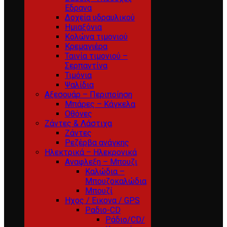
Εδρανα
Δοχεία υδραυλικού
Ημιαξόνια
Κολώνα τιμονιού
Κρεμαγιέρα
Ταινία τιμονιού –
Σερπαντίνα
Τιμόνια
Ψαλίδια
Αξεσουάρ – Περιποίηση
Μπάρες – Κάγκελα
Οθόνες
Ζάντες & Λάστιχα
Ζάντες
Ρεζέρβα ανάγκης
Ηλεκτρικά – Ηλεκρονικά
Αναφλεξη – Μπουζι
Καλώδια –
Μπουζοκαλώδια
Μπουζί
Ηχος / Εικονα / GPS
Ραδιο-CD
Ράδιο/CD/