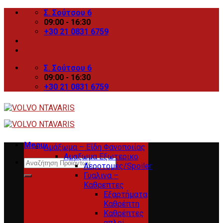
Skip
Σ. Σούτσου 6
to
09:00 - 16:30
content
+30 21 0831 6759
Σ. Σούτσου 6
09:00 - 16:30
+30 21 0831 6759
Menu
Αμάξωμα – Είδη Φανοποιίας
Αμαξωμα Εξωτερικο
Search
Αεροτομές/Spoiler
for:
Γυαλινα –
Καθρεπτες
Εξαρτήματα
Καθρέπτη
Καθρέπτες
απλοί