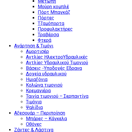
Μετώπη
Μούρη κομπλέ
Πόρτ Μπαγκάζ
Πόρτες
Τζαμόπορτα
Προφυλακτήρες
Τραβέρσα
Φτερά
Ανάρτηση & Τιμόνι
Αμορτισέρ
Αντλίες ΗλεκτροΥδραυλικές
Αντλίες Υδραυλικού Τιμονιού
Βάσεις -Υποδοχές Εδρανα
Δοχεία υδραυλικού
Ημιαξόνια
Κολώνα τιμονιού
Κρεμαγιέρα
Ταινία τιμονιού – Σερπαντίνα
Τιμόνια
Ψαλίδια
Αξεσουάρ – Περιποίηση
Μπάρες – Κάγκελα
Οθόνες
Ζάντες & Λάστιχα