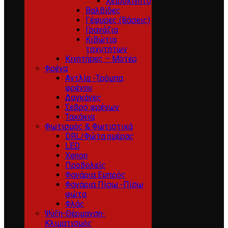
Χειροκίνητο
Βαλβίδες
Γέφυρες (Βάσεις)
Γρανάζια
Κιβώτια
ταχυτήτων
Κινητήρες – Μοτέρ
Φρένα
Αντλία -Τρόμπα
φρένου
Δαγκάνες
Σεβρό φρένων
Τακάκια
Φωτισμός & Φωτιστικά
DRL/Φώτα ημέρας
LED
Xenon
Προβολείς
Φανάρια Εμπρός
Φανάρια Πίσω -Πίσω
φώτα
Φλάς
Ψύξη-Θέρμανση-
Κλιματισμός