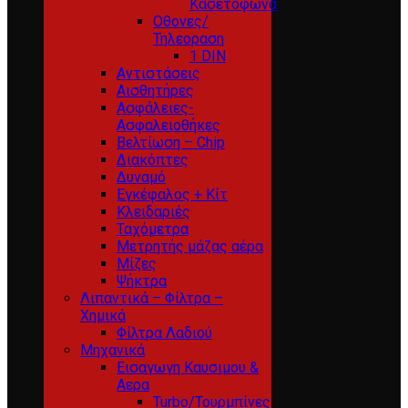
Κασετόφωνα
Οθονες/
Τηλεοραση
1 DIN
Αντιστάσεις
Αισθητήρες
Ασφάλειες-
Ασφαλειοθήκες
Βελτίωση – Chip
Διακόπτες
Δυναμό
Εγκέφαλος + Κίτ
Κλειδαριές
Ταχόμετρα
Μετρητής μάζας αέρα
Μίζες
Ψήκτρα
Λιπαντικά – Φίλτρα –
Χημικά
Φίλτρα Λαδιού
Μηχανικά
Εισαγωγη Καυσιμου &
Αερα
Turbo/Τουρμπίνες