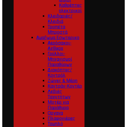
Καθρέπτες
ηλεκτρικοί
Κλειδαριές/
Κλειδιά
Τροπέτα
Μπροστά
Αμαξωμα Εσωτερικο
Αερόσακοι-
AirBags
Γρύλλοι-
Μηχανισμοί
Παραθύρων
Διακόπτες/
Κοντρόλ
Ζώνες & Μέρη
Καντράν-Κοντέρ
Λεβιές
Ταχυτήτων
Μοτέρ για
Παράθυρα
Οργανα
Πλαφονιέρες
Ταμπλό