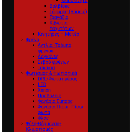
Χειροκίνητο
Βαλβίδες
Γέφυρες (Βάσεις)
Γρανάζια
Κιβώτια
ταχυτήτων
Κινητήρες – Μοτέρ
Φρένα
Αντλία -Τρόμπα
φρένου
Δαγκάνες
Σεβρό φρένων
Τακάκια
Φωτισμός & Φωτιστικά
DRL/Φώτα ημέρας
LED
Xenon
Προβολείς
Φανάρια Εμπρός
Φανάρια Πίσω -Πίσω
φώτα
Φλάς
Ψύξη-Θέρμανση-
Κλιματισμός