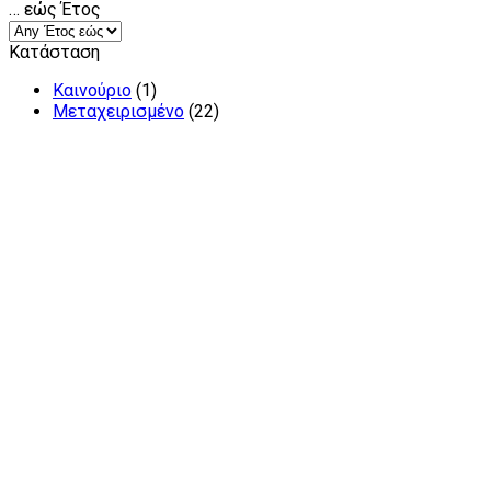
… εώς Έτος
Κατάσταση
Καινούριο
(1)
Μεταχειρισμένο
(22)