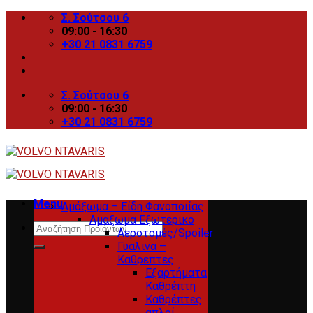
Skip
Σ. Σούτσου 6
to
09:00 - 16:30
content
+30 21 0831 6759
Σ. Σούτσου 6
09:00 - 16:30
+30 21 0831 6759
Menu
Αμάξωμα – Είδη Φανοποιίας
Αμαξωμα Εξωτερικο
Search
Αεροτομές/Spoiler
for:
Γυαλινα –
Καθρεπτες
Εξαρτήματα
Καθρέπτη
Καθρέπτες
απλοί