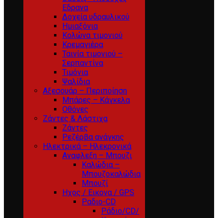
Εδρανα
Δοχεία υδραυλικού
Ημιαξόνια
Κολώνα τιμονιού
Κρεμαγιέρα
Ταινία τιμονιού –
Σερπαντίνα
Τιμόνια
Ψαλίδια
Αξεσουάρ – Περιποίηση
Μπάρες – Κάγκελα
Οθόνες
Ζάντες & Λάστιχα
Ζάντες
Ρεζέρβα ανάγκης
Ηλεκτρικά – Ηλεκρονικά
Αναφλεξη – Μπουζι
Καλώδια –
Μπουζοκαλώδια
Μπουζί
Ηχος / Εικονα / GPS
Ραδιο-CD
Ράδιο/CD/