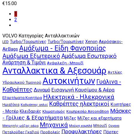
€
15.00
1
2
VOLVO Κατηγορίες Ανταλλακτικών
Αερόσακοι-
Turbo/Τουρμπίνες
Turbo/Τουρμπίνες
Xenon
LED
Αμάξωμα - Είδη Φανοποιίας
AirBags
Αμάξωμα Εξωτερικό
Αμάξωμα Εσωτερικό
Ανάρτηση & Τιμόνι
Ανάφλεξη - Μπουζί
Ανταλλακτικα & Αξεσουάρ
Αντλίες
Αυτοκινήτων
Γυάλινα -
Υδραυλικού Τιμονιού
Καθρέπτες
Δυναμό
Εισαγωγή Καυσίμου & Αέρα
Ηλεκτρικά - Ηλεκρονικά
Εξαρτήματα Κινητήρα
Καθρέπτες ηλεκτρικοί
Κινητήρες
Ημιαξόνια
Καθρέπτες απλοί
Μάσκες
- Μοτέρ
Κλειδαριές
Κλιματισμός
Κομπρεσέρ Aircondition
- Γρίλιες & Εξαρτήματα
Μίζες
Μίζες και εξαρτήματα
Μηχανικά
Μπουζί
Μούρη κομπλέ
Μετρητής μάζας αέρα
Οργανα
Προφυλακτήρες
Πόρτες
Πεταλούδες Γκαζιού
Προβολείς