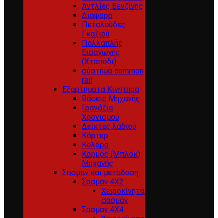
Αντλίες Βενζίνης
Διάφορα
Πεταλούδες
Γκαζιού
Πολλαπλής
Εισαγωγής
(Χταπόδι)
σύστημα common
rail
Εξαρτηματα Κινητηρα
Βάσεις Μηχανής
Γρανάζια
Χρονισμού
Δείκτες λαδιού
Κάρτερ
Κολάρα
Κορμός (Μπλόκ)
Μηχανής
Σασμαν και μεταδοση
Σασμαν 4Χ2
Χειροκίνητα
σασμάν
Σασμαν 4Χ4