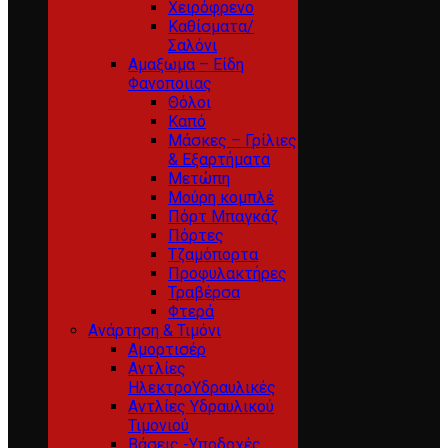
Χειρόφρενο
Καθίσματα/
Σαλόνι
Αμαξωμα – Είδη
Φανοποιιας
Θόλοι
Καπό
Μάσκες – Γρίλιες
& Εξαρτήματα
Μετώπη
Μούρη κομπλέ
Πόρτ Μπαγκάζ
Πόρτες
Τζαμόπορτα
Προφυλακτήρες
Τραβέρσα
Φτερά
Ανάρτηση & Τιμόνι
Αμορτισέρ
Αντλίες
ΗλεκτροΥδραυλικές
Αντλίες Υδραυλικού
Τιμονιού
Βάσεις -Υποδοχές