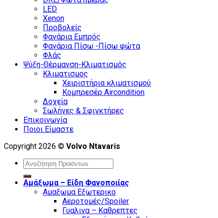
LED
Xenon
Προβολείς
Φανάρια Εμπρός
Φανάρια Πίσω -Πίσω φώτα
Φλάς
Ψύξη-Θέρμανση-Κλιματισμός
Κλιματισμος
Χειριστήρια κλιματισμού
Κομπρεσέρ Aircondition
Δοχεία
Σωλήνες & Σφιγκτήρες
Επικοινωνία
Ποιοι Είμαστε
Copyright 2026 ©
Volvo Ntavaris
Search
for:
Αμάξωμα – Είδη Φανοποιίας
Αμαξωμα Εξωτερικο
Αεροτομές/Spoiler
Γυαλινα – Καθρεπτες