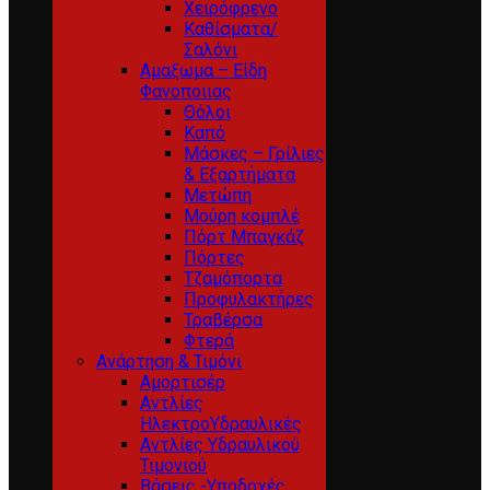
Χειρόφρενο
Καθίσματα/
Σαλόνι
Αμαξωμα – Είδη
Φανοποιιας
Θόλοι
Καπό
Μάσκες – Γρίλιες
& Εξαρτήματα
Μετώπη
Μούρη κομπλέ
Πόρτ Μπαγκάζ
Πόρτες
Τζαμόπορτα
Προφυλακτήρες
Τραβέρσα
Φτερά
Ανάρτηση & Τιμόνι
Αμορτισέρ
Αντλίες
ΗλεκτροΥδραυλικές
Αντλίες Υδραυλικού
Τιμονιού
Βάσεις -Υποδοχές