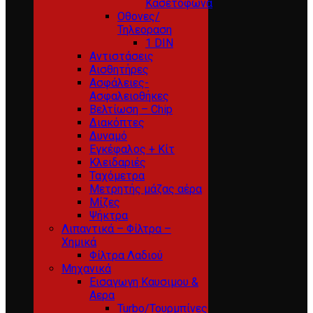
Κασετόφωνα
Οθονες/
Τηλεοραση
1 DIN
Αντιστάσεις
Αισθητήρες
Ασφάλειες-
Ασφαλειοθήκες
Βελτίωση – Chip
Διακόπτες
Δυναμό
Εγκέφαλος + Κίτ
Κλειδαριές
Ταχόμετρα
Μετρητής μάζας αέρα
Μίζες
Ψήκτρα
Λιπαντικά – Φίλτρα –
Χημικά
Φίλτρα Λαδιού
Μηχανικά
Εισαγωγη Καυσιμου &
Αερα
Turbo/Τουρμπίνες