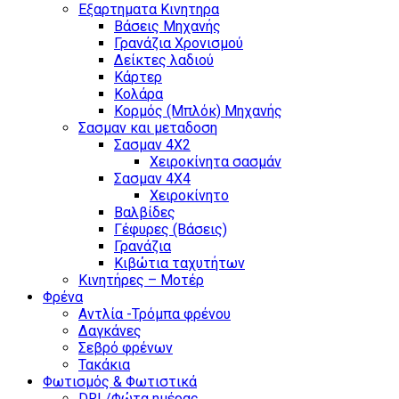
Εξαρτηματα Κινητηρα
Βάσεις Μηχανής
Γρανάζια Χρονισμού
Δείκτες λαδιού
Κάρτερ
Κολάρα
Κορμός (Μπλόκ) Μηχανής
Σασμαν και μεταδοση
Σασμαν 4Χ2
Χειροκίνητα σασμάν
Σασμαν 4Χ4
Χειροκίνητο
Βαλβίδες
Γέφυρες (Βάσεις)
Γρανάζια
Κιβώτια ταχυτήτων
Κινητήρες – Μοτέρ
Φρένα
Αντλία -Τρόμπα φρένου
Δαγκάνες
Σεβρό φρένων
Τακάκια
Φωτισμός & Φωτιστικά
DRL/Φώτα ημέρας