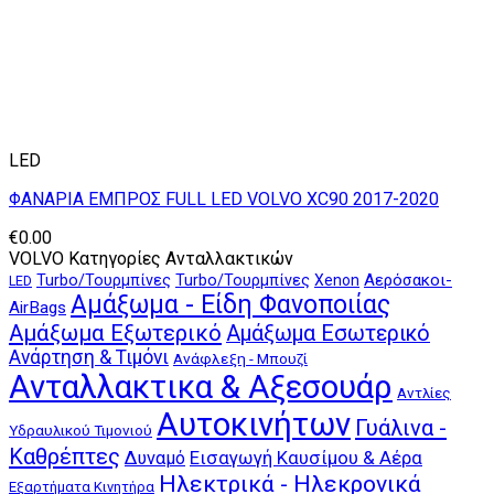
LED
ΦΑΝΑΡΙΑ ΕΜΠΡΟΣ FULL LED VOLVO XC90 2017-2020
€
0.00
VOLVO Κατηγορίες Ανταλλακτικών
Αερόσακοι-
Turbo/Τουρμπίνες
Turbo/Τουρμπίνες
Xenon
LED
Αμάξωμα - Είδη Φανοποιίας
AirBags
Αμάξωμα Εξωτερικό
Αμάξωμα Εσωτερικό
Ανάρτηση & Τιμόνι
Ανάφλεξη - Μπουζί
Ανταλλακτικα & Αξεσουάρ
Αντλίες
Αυτοκινήτων
Γυάλινα -
Υδραυλικού Τιμονιού
Καθρέπτες
Δυναμό
Εισαγωγή Καυσίμου & Αέρα
Ηλεκτρικά - Ηλεκρονικά
Εξαρτήματα Κινητήρα