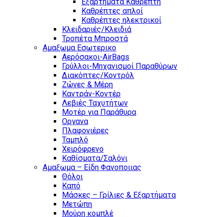
Εξαρτήματα Καθρέπτη
Καθρέπτες απλοί
Καθρέπτες ηλεκτρικοί
Κλειδαριές/Κλειδιά
Τροπέτα Μπροστά
Αμαξωμα Εσωτερικο
Αερόσακοι-AirBags
Γρύλλοι-Μηχανισμοί Παραθύρων
Διακόπτες/Κοντρόλ
Ζώνες & Μέρη
Καντράν-Κοντέρ
Λεβιές Ταχυτήτων
Μοτέρ για Παράθυρα
Οργανα
Πλαφονιέρες
Ταμπλό
Χειρόφρενο
Καθίσματα/Σαλόνι
Αμαξωμα – Είδη Φανοποιιας
Θόλοι
Καπό
Μάσκες – Γρίλιες & Εξαρτήματα
Μετώπη
Μούρη κομπλέ