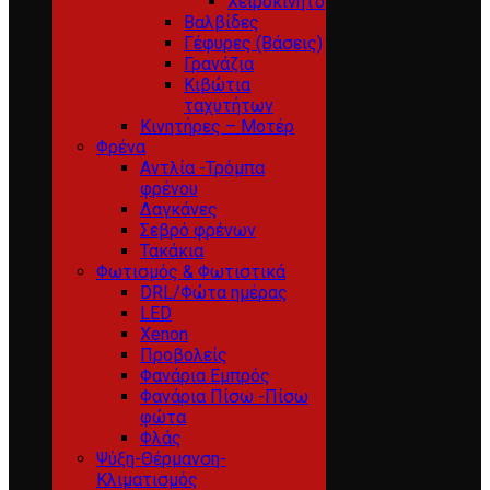
Χειροκίνητο
Βαλβίδες
Γέφυρες (Βάσεις)
Γρανάζια
Κιβώτια
ταχυτήτων
Κινητήρες – Μοτέρ
Φρένα
Αντλία -Τρόμπα
φρένου
Δαγκάνες
Σεβρό φρένων
Τακάκια
Φωτισμός & Φωτιστικά
DRL/Φώτα ημέρας
LED
Xenon
Προβολείς
Φανάρια Εμπρός
Φανάρια Πίσω -Πίσω
φώτα
Φλάς
Ψύξη-Θέρμανση-
Κλιματισμός