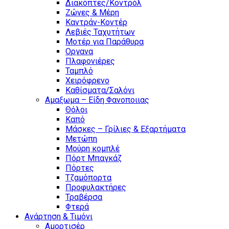
Διακόπτες/Κοντρόλ
Ζώνες & Μέρη
Καντράν-Κοντέρ
Λεβιές Ταχυτήτων
Μοτέρ για Παράθυρα
Οργανα
Πλαφονιέρες
Ταμπλό
Χειρόφρενο
Καθίσματα/Σαλόνι
Αμαξωμα – Είδη Φανοποιιας
Θόλοι
Καπό
Μάσκες – Γρίλιες & Εξαρτήματα
Μετώπη
Μούρη κομπλέ
Πόρτ Μπαγκάζ
Πόρτες
Τζαμόπορτα
Προφυλακτήρες
Τραβέρσα
Φτερά
Ανάρτηση & Τιμόνι
Αμορτισέρ