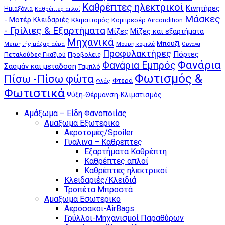
Καθρέπτες ηλεκτρικοί
Κινητήρες
Ημιαξόνια
Καθρέπτες απλοί
Μάσκες
- Μοτέρ
Κλειδαριές
Κλιματισμός
Κομπρεσέρ Aircondition
- Γρίλιες & Εξαρτήματα
Μίζες
Μίζες και εξαρτήματα
Μηχανικά
Μπουζί
Μούρη κομπλέ
Μετρητής μάζας αέρα
Οργανα
Προφυλακτήρες
Πόρτες
Πεταλούδες Γκαζιού
Προβολείς
Φανάρια
Φανάρια Εμπρός
Σασμάν και μετάδοση
Ταμπλό
Φωτισμός &
Πίσω -Πίσω φώτα
Φτερά
Φλάς
Φωτιστικά
Ψύξη-Θέρμανση-Κλιματισμός
Αμάξωμα – Είδη Φανοποιίας
Αμαξωμα Εξωτερικο
Αεροτομές/Spoiler
Γυαλινα – Καθρεπτες
Εξαρτήματα Καθρέπτη
Καθρέπτες απλοί
Καθρέπτες ηλεκτρικοί
Κλειδαριές/Κλειδιά
Τροπέτα Μπροστά
Αμαξωμα Εσωτερικο
Αερόσακοι-AirBags
Γρύλλοι-Μηχανισμοί Παραθύρων