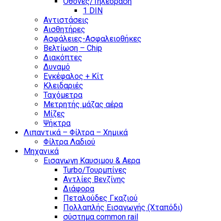
Οθονες/Τηλεοραση
1 DIN
Αντιστάσεις
Αισθητήρες
Ασφάλειες-Ασφαλειοθήκες
Βελτίωση – Chip
Διακόπτες
Δυναμό
Εγκέφαλος + Κίτ
Κλειδαριές
Ταχόμετρα
Μετρητής μάζας αέρα
Μίζες
Ψήκτρα
Λιπαντικά – Φίλτρα – Χημικά
Φίλτρα Λαδιού
Μηχανικά
Εισαγωγη Καυσιμου & Αερα
Turbo/Τουρμπίνες
Αντλίες Βενζίνης
Διάφορα
Πεταλούδες Γκαζιού
Πολλαπλής Εισαγωγής (Χταπόδι)
σύστημα common rail