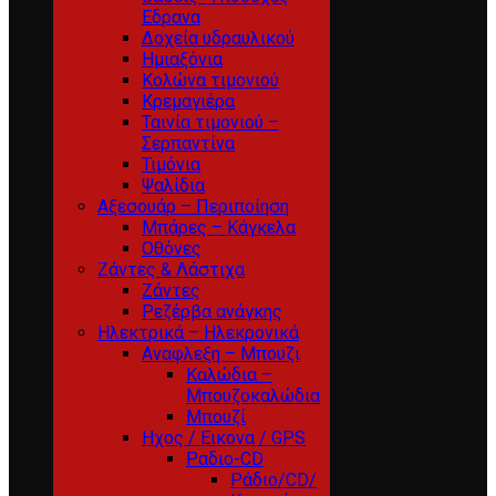
Εδρανα
Δοχεία υδραυλικού
Ημιαξόνια
Κολώνα τιμονιού
Κρεμαγιέρα
Ταινία τιμονιού –
Σερπαντίνα
Τιμόνια
Ψαλίδια
Αξεσουάρ – Περιποίηση
Μπάρες – Κάγκελα
Οθόνες
Ζάντες & Λάστιχα
Ζάντες
Ρεζέρβα ανάγκης
Ηλεκτρικά – Ηλεκρονικά
Αναφλεξη – Μπουζι
Καλώδια –
Μπουζοκαλώδια
Μπουζί
Ηχος / Εικονα / GPS
Ραδιο-CD
Ράδιο/CD/