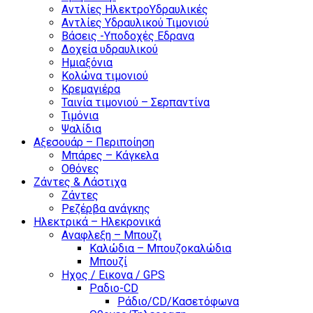
Αντλίες ΗλεκτροΥδραυλικές
Αντλίες Υδραυλικού Τιμονιού
Βάσεις -Υποδοχές Εδρανα
Δοχεία υδραυλικού
Ημιαξόνια
Κολώνα τιμονιού
Κρεμαγιέρα
Ταινία τιμονιού – Σερπαντίνα
Τιμόνια
Ψαλίδια
Αξεσουάρ – Περιποίηση
Μπάρες – Κάγκελα
Οθόνες
Ζάντες & Λάστιχα
Ζάντες
Ρεζέρβα ανάγκης
Ηλεκτρικά – Ηλεκρονικά
Αναφλεξη – Μπουζι
Καλώδια – Μπουζοκαλώδια
Μπουζί
Ηχος / Εικονα / GPS
Ραδιο-CD
Ράδιο/CD/Κασετόφωνα