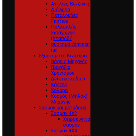
Αντλίες Βενζίνης
Διάφορα
Πεταλούδες
Γκαζιού
Πολλαπλής
Εισαγωγής
(Χταπόδι)
σύστημα common
rail
Εξαρτηματα Κινητηρα
Βάσεις Μηχανής
Γρανάζια
Χρονισμού
Δείκτες λαδιού
Κάρτερ
Κολάρα
Κορμός (Μπλόκ)
Μηχανής
Σασμαν και μεταδοση
Σασμαν 4Χ2
Χειροκίνητα
σασμάν
Σασμαν 4Χ4