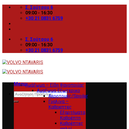
Skip
Σ. Σούτσου 6
to
09:00 - 16:30
content
+30 21 0831 6759
Σ. Σούτσου 6
09:00 - 16:30
+30 21 0831 6759
Menu
Αμάξωμα – Είδη Φανοποιίας
Αμαξωμα Εξωτερικο
Search
Αεροτομές/Spoiler
for:
Γυαλινα –
Καθρεπτες
Εξαρτήματα
Καθρέπτη
Καθρέπτες
απλοί