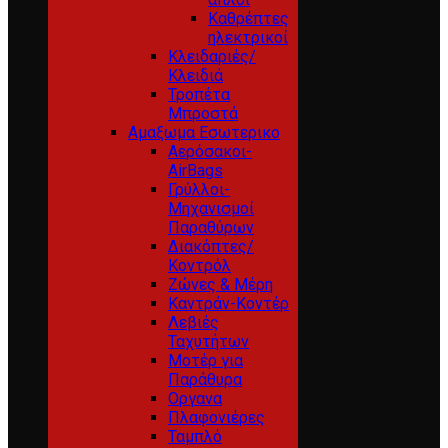
Καθρέπτες
ηλεκτρικοί
Κλειδαριές/
Κλειδιά
Τροπέτα
Μπροστά
Αμαξωμα Εσωτερικο
Αερόσακοι-
AirBags
Γρύλλοι-
Μηχανισμοί
Παραθύρων
Διακόπτες/
Κοντρόλ
Ζώνες & Μέρη
Καντράν-Κοντέρ
Λεβιές
Ταχυτήτων
Μοτέρ για
Παράθυρα
Οργανα
Πλαφονιέρες
Ταμπλό