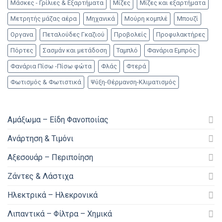
Μάσκες - Γρίλιες & Εξαρτήματα
Μίζες
Μίζες και εξαρτήματα
Μετρητής μάζας αέρα
Μηχανικά
Μούρη κομπλέ
Μπουζί
Οργανα
Πεταλούδες Γκαζιού
Προβολείς
Προφυλακτήρες
Πόρτες
Σασμάν και μετάδοση
Ταμπλό
Φανάρια Εμπρός
Φανάρια Πίσω -Πίσω φώτα
Φλάς
Φτερά
Φωτισμός & Φωτιστικά
Ψύξη-Θέρμανση-Κλιματισμός
Αμάξωμα – Είδη Φανοποιίας
Ανάρτηση & Τιμόνι
Αξεσουάρ – Περιποίηση
Ζάντες & Λάστιχα
Ηλεκτρικά – Ηλεκρονικά
Λιπαντικά – Φίλτρα – Χημικά