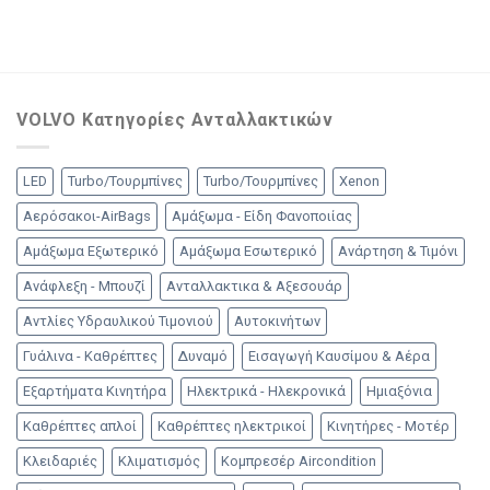
VOLVO Κατηγορίες Ανταλλακτικών
LED
Turbo/Τουρμπίνες
Turbo/Τουρμπίνες
Xenon
Αερόσακοι-AirBags
Αμάξωμα - Είδη Φανοποιίας
Αμάξωμα Εξωτερικό
Αμάξωμα Εσωτερικό
Ανάρτηση & Τιμόνι
Ανάφλεξη - Μπουζί
Ανταλλακτικα & Αξεσουάρ
Αντλίες Υδραυλικού Τιμονιού
Αυτοκινήτων
Γυάλινα - Καθρέπτες
Δυναμό
Εισαγωγή Καυσίμου & Αέρα
Εξαρτήματα Κινητήρα
Ηλεκτρικά - Ηλεκρονικά
Ημιαξόνια
Καθρέπτες απλοί
Καθρέπτες ηλεκτρικοί
Κινητήρες - Μοτέρ
Κλειδαριές
Κλιματισμός
Κομπρεσέρ Aircondition