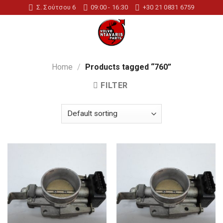
Skip
Σ. Σούτσου 6
09:00 - 16:30
+30 21 0831 6759
to
content
Home
/
Products tagged “760”
FILTER