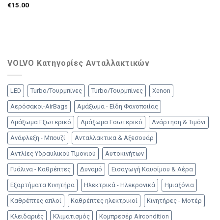
€
15.00
VOLVO Κατηγορίες Ανταλλακτικών
LED
Turbo/Τουρμπίνες
Turbo/Τουρμπίνες
Xenon
Αερόσακοι-AirBags
Αμάξωμα - Είδη Φανοποιίας
Αμάξωμα Εξωτερικό
Αμάξωμα Εσωτερικό
Ανάρτηση & Τιμόνι
Ανάφλεξη - Μπουζί
Ανταλλακτικα & Αξεσουάρ
Αντλίες Υδραυλικού Τιμονιού
Αυτοκινήτων
Γυάλινα - Καθρέπτες
Δυναμό
Εισαγωγή Καυσίμου & Αέρα
Εξαρτήματα Κινητήρα
Ηλεκτρικά - Ηλεκρονικά
Ημιαξόνια
Καθρέπτες απλοί
Καθρέπτες ηλεκτρικοί
Κινητήρες - Μοτέρ
Κλειδαριές
Κλιματισμός
Κομπρεσέρ Aircondition