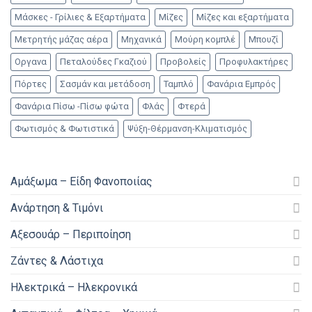
Μάσκες - Γρίλιες & Εξαρτήματα
Μίζες
Μίζες και εξαρτήματα
Μετρητής μάζας αέρα
Μηχανικά
Μούρη κομπλέ
Μπουζί
Οργανα
Πεταλούδες Γκαζιού
Προβολείς
Προφυλακτήρες
Πόρτες
Σασμάν και μετάδοση
Ταμπλό
Φανάρια Εμπρός
Φανάρια Πίσω -Πίσω φώτα
Φλάς
Φτερά
Φωτισμός & Φωτιστικά
Ψύξη-Θέρμανση-Κλιματισμός
Αμάξωμα – Είδη Φανοποιίας
Ανάρτηση & Τιμόνι
Αξεσουάρ – Περιποίηση
Ζάντες & Λάστιχα
Ηλεκτρικά – Ηλεκρονικά