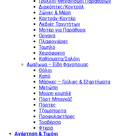
Γρύλλοι-Μηχανισμοί Παραθύρων
Διακόπτες/Κοντρόλ
Ζώνες & Μέρη
Καντράν-Κοντέρ
Λεβιές Ταχυτήτων
Μοτέρ για Παράθυρα
Οργανα
Πλαφονιέρες
Ταμπλό
Χειρόφρενο
Καθίσματα/Σαλόνι
Αμαξωμα – Είδη Φανοποιιας
Θόλοι
Καπό
Μάσκες – Γρίλιες & Εξαρτήματα
Μετώπη
Μούρη κομπλέ
Πόρτ Μπαγκάζ
Πόρτες
Τζαμόπορτα
Προφυλακτήρες
Τραβέρσα
Φτερά
Ανάρτηση & Τιμόνι