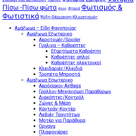
Φωτισμός &
Πίσω -Πίσω φώτα
Φτερά
Φλάς
Φωτιστικά
Ψύξη-Θέρμανση-Κλιματισμός
Αμάξωμα – Είδη Φανοποιίας
Αμαξωμα Εξωτερικο
Αεροτομές/Spoiler
Γυαλινα – Καθρεπτες
Εξαρτήματα Καθρέπτη
Καθρέπτες απλοί
Καθρέπτες ηλεκτρικοί
Κλειδαριές/Κλειδιά
Τροπέτα Μπροστά
Αμαξωμα Εσωτερικο
Αερόσακοι-AirBags
Γρύλλοι-Μηχανισμοί Παραθύρων
Διακόπτες/Κοντρόλ
Ζώνες & Μέρη
Καντράν-Κοντέρ
Λεβιές Ταχυτήτων
Μοτέρ για Παράθυρα
Οργανα
Πλαφονιέρες