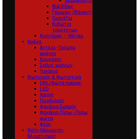
Χειροκίνητο
Βαλβίδες
Γέφυρες (Βάσεις)
Γρανάζια
Κιβώτια
ταχυτήτων
Κινητήρες – Μοτέρ
Φρένα
Αντλία -Τρόμπα
φρένου
Δαγκάνες
Σεβρό φρένων
Τακάκια
Φωτισμός & Φωτιστικά
DRL/Φώτα ημέρας
LED
Xenon
Προβολείς
Φανάρια Εμπρός
Φανάρια Πίσω -Πίσω
φώτα
Φλάς
Ψύξη-Θέρμανση-
Κλιματισμός