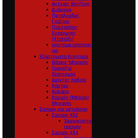
Αντλίες Βενζίνης
Διάφορα
Πεταλούδες
Γκαζιού
Πολλαπλής
Εισαγωγής
(Χταπόδι)
σύστημα common
rail
Εξαρτηματα Κινητηρα
Βάσεις Μηχανής
Γρανάζια
Χρονισμού
Δείκτες λαδιού
Κάρτερ
Κολάρα
Κορμός (Μπλόκ)
Μηχανής
Σασμαν και μεταδοση
Σασμαν 4Χ2
Χειροκίνητα
σασμάν
Σασμαν 4Χ4