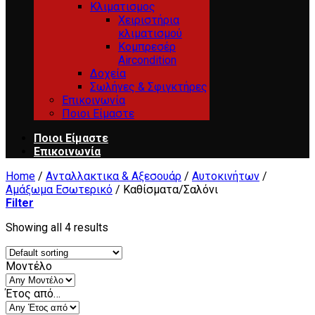
Κλιματισμος
Χειριστήρια
κλιματισμού
Κομπρεσέρ
Aircondition
Δοχεία
Σωλήνες & Σφιγκτήρες
Επικοινωνία
Ποιοι Είμαστε
Ποιοι Είμαστε
Επικοινωνία
Home
/
Ανταλλακτικα & Αξεσουάρ
/
Αυτοκινήτων
/
Αμάξωμα Εσωτερικό
/
Καθίσματα/Σαλόνι
Filter
Showing all 4 results
Μοντέλο
Έτος από…