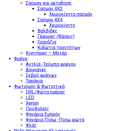
Σασμαν και μεταδοση
Σασμαν 4Χ2
Χειροκίνητα σασμάν
Σασμαν 4Χ4
Χειροκίνητο
Βαλβίδες
Γέφυρες (Βάσεις)
Γρανάζια
Κιβώτια ταχυτήτων
Κινητήρες – Μοτέρ
Φρένα
Αντλία -Τρόμπα φρένου
Δαγκάνες
Σεβρό φρένων
Τακάκια
Φωτισμός & Φωτιστικά
DRL/Φώτα ημέρας
LED
Xenon
Προβολείς
Φανάρια Εμπρός
Φανάρια Πίσω -Πίσω φώτα
Φλάς
Ψύξη-Θέρμανση-Κλιματισμός