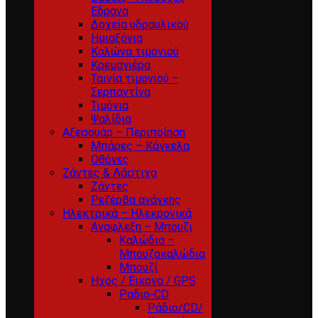
Εδρανα
Δοχεία υδραυλικού
Ημιαξόνια
Κολώνα τιμονιού
Κρεμαγιέρα
Ταινία τιμονιού –
Σερπαντίνα
Τιμόνια
Ψαλίδια
Αξεσουάρ – Περιποίηση
Μπάρες – Κάγκελα
Οθόνες
Ζάντες & Λάστιχα
Ζάντες
Ρεζέρβα ανάγκης
Ηλεκτρικά – Ηλεκρονικά
Αναφλεξη – Μπουζι
Καλώδια –
Μπουζοκαλώδια
Μπουζί
Ηχος / Εικονα / GPS
Ραδιο-CD
Ράδιο/CD/