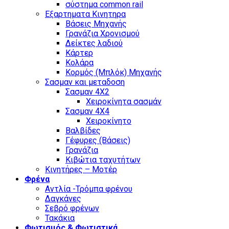
σύστημα common rail
Εξαρτηματα Κινητηρα
Βάσεις Μηχανής
Γρανάζια Χρονισμού
Δείκτες λαδιού
Κάρτερ
Κολάρα
Κορμός (Μπλόκ) Μηχανής
Σασμαν και μεταδοση
Σασμαν 4Χ2
Χειροκίνητα σασμάν
Σασμαν 4Χ4
Χειροκίνητο
Βαλβίδες
Γέφυρες (Βάσεις)
Γρανάζια
Κιβώτια ταχυτήτων
Κινητήρες – Μοτέρ
Φρένα
Αντλία -Τρόμπα φρένου
Δαγκάνες
Σεβρό φρένων
Τακάκια
Φωτισμός & Φωτιστικά