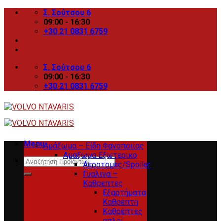
Skip
Σ. Σούτσου 6
to
09:00 - 16:30
content
+30 21 0831 6759
Σ. Σούτσου 6
09:00 - 16:30
+30 21 0831 6759
Menu
Αμάξωμα – Είδη Φανοποιίας
Αμαξωμα Εξωτερικο
Search
Αεροτομές/Spoiler
for:
Γυαλινα –
Καθρεπτες
Εξαρτήματα
Καθρέπτη
Καθρέπτες
απλοί