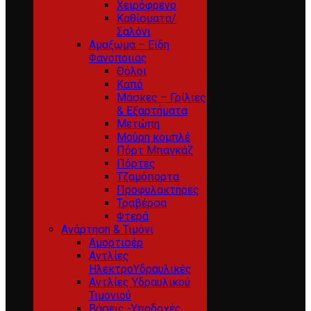
Χειρόφρενο
Καθίσματα/
Σαλόνι
Αμαξωμα – Είδη
Φανοποιιας
Θόλοι
Καπό
Μάσκες – Γρίλιες
& Εξαρτήματα
Μετώπη
Μούρη κομπλέ
Πόρτ Μπαγκάζ
Πόρτες
Τζαμόπορτα
Προφυλακτήρες
Τραβέρσα
Φτερά
Ανάρτηση & Τιμόνι
Αμορτισέρ
Αντλίες
ΗλεκτροΥδραυλικές
Αντλίες Υδραυλικού
Τιμονιού
Βάσεις -Υποδοχές