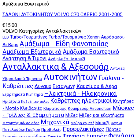
Αμάξωμα Εσωτερικό
ΣΑΛΟΝΙ ΑΥΤΟΚΙΝΗΤΟΥ VOLVO C70 CABRIO 2001-2005
€
15.00
VOLVO Κατηγορίες Ανταλλακτικών
Αερόσακοι-
Turbo/Τουρμπίνες
Turbo/Τουρμπίνες
Xenon
LED
Αμάξωμα - Είδη Φανοποιίας
AirBags
Αμάξωμα Εξωτερικό
Αμάξωμα Εσωτερικό
Ανάρτηση & Τιμόνι
Ανάφλεξη - Μπουζί
Ανταλλακτικα & Αξεσουάρ
Αντλίες
Αυτοκινήτων
Γυάλινα -
Υδραυλικού Τιμονιού
Καθρέπτες
Δυναμό
Εισαγωγή Καυσίμου & Αέρα
Ηλεκτρικά - Ηλεκρονικά
Εξαρτήματα Κινητήρα
Καθρέπτες ηλεκτρικοί
Κινητήρες
Ημιαξόνια
Καθρέπτες απλοί
Μάσκες
- Μοτέρ
Κλειδαριές
Κλιματισμός
Κομπρεσέρ Aircondition
- Γρίλιες & Εξαρτήματα
Μίζες
Μίζες και εξαρτήματα
Μηχανικά
Μπουζί
Μούρη κομπλέ
Μετρητής μάζας αέρα
Οργανα
Προφυλακτήρες
Πόρτες
Πεταλούδες Γκαζιού
Προβολείς
Φανάρια
Φανάρια Εμπρός
Σασμάν και μετάδοση
Ταμπλό