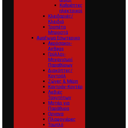
Καθρέπτες
ηλεκτρικοί
Κλειδαριές/
Κλειδιά
Τροπέτα
Μπροστά
Αμαξωμα Εσωτερικο
Αερόσακοι-
AirBags
Γρύλλοι-
Μηχανισμοί
Παραθύρων
Διακόπτες/
Κοντρόλ
Ζώνες & Μέρη
Καντράν-Κοντέρ
Λεβιές
Ταχυτήτων
Μοτέρ για
Παράθυρα
Οργανα
Πλαφονιέρες
Ταμπλό