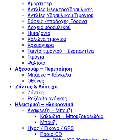
Αμορτισέρ
Αντλίες ΗλεκτροΥδραυλικές
Αντλίες Υδραυλικού Τιμονιού
Βάσεις -Υποδοχές Εδρανα
Δοχεία υδραυλικού
Ημιαξόνια
Κολώνα τιμονιού
Κρεμαγιέρα
Ταινία τιμονιού – Σερπαντίνα
Τιμόνια
Ψαλίδια
Αξεσουάρ – Περιποίηση
Μπάρες – Κάγκελα
Οθόνες
Ζάντες & Λάστιχα
Ζάντες
Ρεζέρβα ανάγκης
Ηλεκτρικά – Ηλεκρονικά
Αναφλεξη – Μπουζι
Καλώδια – Μπουζοκαλώδια
Μπουζί
Ηχος / Εικονα / GPS
Ραδιο-CD