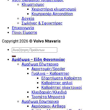
Κλιματισμος
Χειριστήρια κλιματισμού
Κομπρεσέρ Aircondition
Δοχεία
Σωλήνες & Σφιγκτήρες
Επικοινωνία
Ποιοι Είμαστε
Copyright 2026 ©
Volvo Ntavaris
Search
for:
Αμάξωμα – Είδη Φανοποιίας
Αμαξωμα Εξωτερικο
Αεροτομές/Spoiler
Γυαλινα – Καθρεπτες
Εξαρτήματα Καθρέπτη
Καθρέπτες απλοί
Καθρέπτες ηλεκτρικοί
Κλειδαριές/Κλειδιά
Τροπέτα Μπροστά
Αμαξωμα Εσωτερικο
Αερόσακοι-AirBags