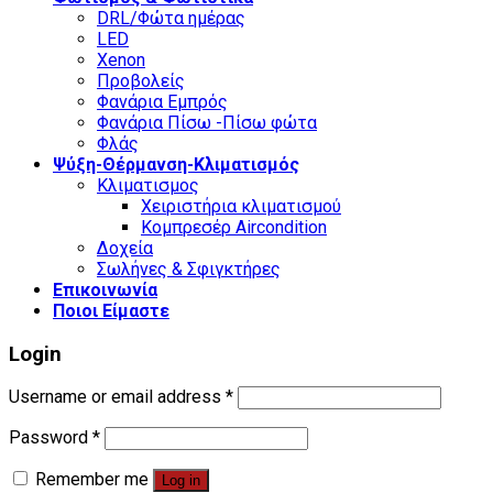
DRL/Φώτα ημέρας
LED
Xenon
Προβολείς
Φανάρια Εμπρός
Φανάρια Πίσω -Πίσω φώτα
Φλάς
Ψύξη-Θέρμανση-Κλιματισμός
Κλιματισμος
Χειριστήρια κλιματισμού
Κομπρεσέρ Aircondition
Δοχεία
Σωλήνες & Σφιγκτήρες
Επικοινωνία
Ποιοι Είμαστε
Login
Username or email address
*
Password
*
Remember me
Log in