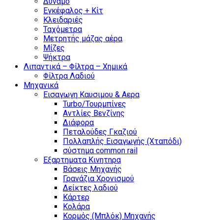
Δυναμό
Εγκέφαλος + Κίτ
Κλειδαριές
Ταχόμετρα
Μετρητής μάζας αέρα
Μίζες
Ψήκτρα
Λιπαντικά – Φίλτρα – Χημικά
Φίλτρα Λαδιού
Μηχανικά
Εισαγωγη Καυσιμου & Αερα
Turbo/Τουρμπίνες
Αντλίες Βενζίνης
Διάφορα
Πεταλούδες Γκαζιού
Πολλαπλής Εισαγωγής (Χταπόδι)
σύστημα common rail
Εξαρτηματα Κινητηρα
Βάσεις Μηχανής
Γρανάζια Χρονισμού
Δείκτες λαδιού
Κάρτερ
Κολάρα
Κορμός (Μπλόκ) Μηχανής