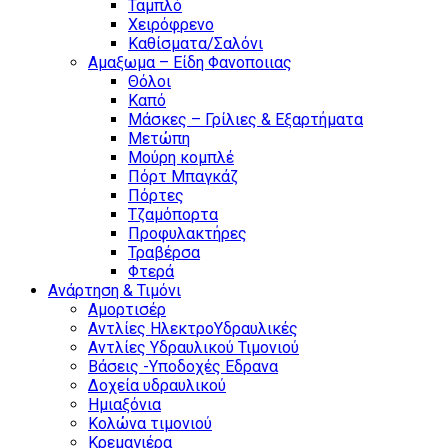
Ταμπλό
Χειρόφρενο
Καθίσματα/Σαλόνι
Αμαξωμα – Είδη Φανοποιιας
Θόλοι
Καπό
Μάσκες – Γρίλιες & Εξαρτήματα
Μετώπη
Μούρη κομπλέ
Πόρτ Μπαγκάζ
Πόρτες
Τζαμόπορτα
Προφυλακτήρες
Τραβέρσα
Φτερά
Ανάρτηση & Τιμόνι
Αμορτισέρ
Αντλίες ΗλεκτροΥδραυλικές
Αντλίες Υδραυλικού Τιμονιού
Βάσεις -Υποδοχές Εδρανα
Δοχεία υδραυλικού
Ημιαξόνια
Κολώνα τιμονιού
Κρεμαγιέρα