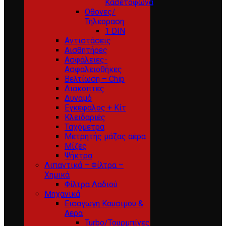
Κασετόφωνα
Οθονες/
Τηλεοραση
1 DIN
Αντιστάσεις
Αισθητήρες
Ασφάλειες-
Ασφαλειοθήκες
Βελτίωση – Chip
Διακόπτες
Δυναμό
Εγκέφαλος + Κίτ
Κλειδαριές
Ταχόμετρα
Μετρητής μάζας αέρα
Μίζες
Ψήκτρα
Λιπαντικά – Φίλτρα –
Χημικά
Φίλτρα Λαδιού
Μηχανικά
Εισαγωγη Καυσιμου &
Αερα
Turbo/Τουρμπίνες