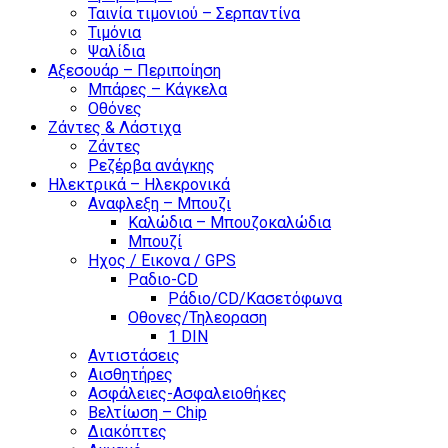
Ταινία τιμονιού – Σερπαντίνα
Τιμόνια
Ψαλίδια
Αξεσουάρ – Περιποίηση
Μπάρες – Κάγκελα
Οθόνες
Ζάντες & Λάστιχα
Ζάντες
Ρεζέρβα ανάγκης
Ηλεκτρικά – Ηλεκρονικά
Αναφλεξη – Μπουζι
Καλώδια – Μπουζοκαλώδια
Μπουζί
Ηχος / Εικονα / GPS
Ραδιο-CD
Ράδιο/CD/Κασετόφωνα
Οθονες/Τηλεοραση
1 DIN
Αντιστάσεις
Αισθητήρες
Ασφάλειες-Ασφαλειοθήκες
Βελτίωση – Chip
Διακόπτες