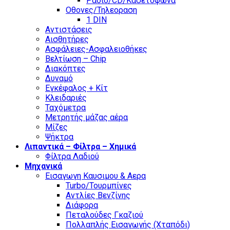
Ράδιο/CD/Κασετόφωνα
Οθονες/Τηλεοραση
1 DIN
Αντιστάσεις
Αισθητήρες
Ασφάλειες-Ασφαλειοθήκες
Βελτίωση – Chip
Διακόπτες
Δυναμό
Εγκέφαλος + Κίτ
Κλειδαριές
Ταχόμετρα
Μετρητής μάζας αέρα
Μίζες
Ψήκτρα
Λιπαντικά – Φίλτρα – Χημικά
Φίλτρα Λαδιού
Μηχανικά
Εισαγωγη Καυσιμου & Αερα
Turbo/Τουρμπίνες
Αντλίες Βενζίνης
Διάφορα
Πεταλούδες Γκαζιού
Πολλαπλής Εισαγωγής (Χταπόδι)