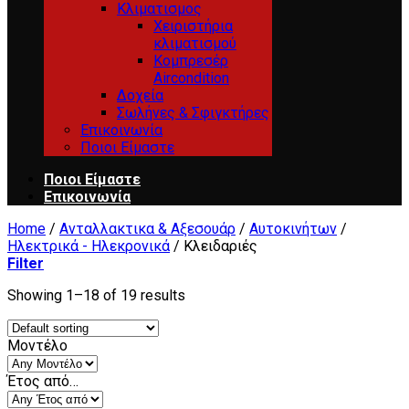
Κλιματισμος
Χειριστήρια
κλιματισμού
Κομπρεσέρ
Aircondition
Δοχεία
Σωλήνες & Σφιγκτήρες
Επικοινωνία
Ποιοι Είμαστε
Ποιοι Είμαστε
Επικοινωνία
Home
/
Ανταλλακτικα & Αξεσουάρ
/
Αυτοκινήτων
/
Ηλεκτρικά - Ηλεκρονικά
/
Κλειδαριές
Filter
Showing 1–18 of 19 results
Μοντέλο
Έτος από…