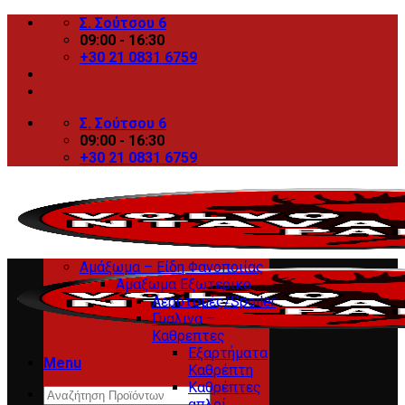
Skip
Σ. Σούτσου 6
to
09:00 - 16:30
content
+30 21 0831 6759
Σ. Σούτσου 6
09:00 - 16:30
+30 21 0831 6759
Αμάξωμα – Είδη Φανοποιίας
Αμαξωμα Εξωτερικο
Αεροτομές/Spoiler
Γυαλινα –
Καθρεπτες
Εξαρτήματα
Menu
Καθρέπτη
Καθρέπτες
Search
απλοί