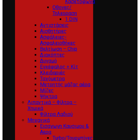
Κασετόφωνα
Οθονες/
Τηλεοραση
1 DIN
Αντιστάσεις
Αισθητήρες
Ασφάλειες-
Ασφαλειοθήκες
Βελτίωση – Chip
Διακόπτες
Δυναμό
Εγκέφαλος + Κίτ
Κλειδαριές
Ταχόμετρα
Μετρητής μάζας αέρα
Μίζες
Ψήκτρα
Λιπαντικά – Φίλτρα –
Χημικά
Φίλτρα Λαδιού
Μηχανικά
Εισαγωγη Καυσιμου &
Αερα
Turbo/Τουρμπίνες