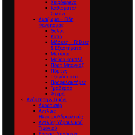
Χειρόφρενο
Καθίσματα/
Σαλόνι
Αμαξωμα – Είδη
Φανοποιιας
Θόλοι
Καπό
Μάσκες – Γρίλιες
& Εξαρτήματα
Μετώπη
Μούρη κομπλέ
Πόρτ Μπαγκάζ
Πόρτες
Τζαμόπορτα
Προφυλακτήρες
Τραβέρσα
Φτερά
Ανάρτηση & Τιμόνι
Αμορτισέρ
Αντλίες
ΗλεκτροΥδραυλικές
Αντλίες Υδραυλικού
Τιμονιού
Βάσεις -Υποδοχές