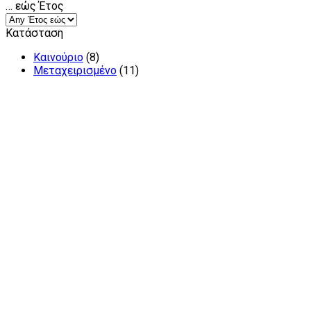
… εώς Έτος
Κατάσταση
Καινούριο
(8)
Μεταχειρισμένο
(11)