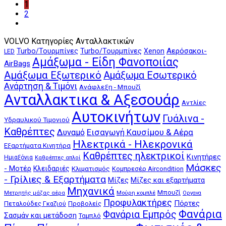
1
2
VOLVO Κατηγορίες Ανταλλακτικών
Αερόσακοι-
Turbo/Τουρμπίνες
Turbo/Τουρμπίνες
Xenon
LED
Αμάξωμα - Είδη Φανοποιίας
AirBags
Αμάξωμα Εξωτερικό
Αμάξωμα Εσωτερικό
Ανάρτηση & Τιμόνι
Ανάφλεξη - Μπουζί
Ανταλλακτικα & Αξεσουάρ
Αντλίες
Αυτοκινήτων
Γυάλινα -
Υδραυλικού Τιμονιού
Καθρέπτες
Δυναμό
Εισαγωγή Καυσίμου & Αέρα
Ηλεκτρικά - Ηλεκρονικά
Εξαρτήματα Κινητήρα
Καθρέπτες ηλεκτρικοί
Κινητήρες
Ημιαξόνια
Καθρέπτες απλοί
Μάσκες
- Μοτέρ
Κλειδαριές
Κλιματισμός
Κομπρεσέρ Aircondition
- Γρίλιες & Εξαρτήματα
Μίζες
Μίζες και εξαρτήματα
Μηχανικά
Μπουζί
Μούρη κομπλέ
Μετρητής μάζας αέρα
Οργανα
Προφυλακτήρες
Πόρτες
Πεταλούδες Γκαζιού
Προβολείς
Φανάρια
Φανάρια Εμπρός
Σασμάν και μετάδοση
Ταμπλό