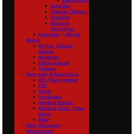
Χειροκίνητο
Βαλβίδες
Γέφυρες (Βάσεις)
Γρανάζια
Κιβώτια
ταχυτήτων
Κινητήρες – Μοτέρ
Φρένα
Αντλία -Τρόμπα
φρένου
Δαγκάνες
Σεβρό φρένων
Τακάκια
Φωτισμός & Φωτιστικά
DRL/Φώτα ημέρας
LED
Xenon
Προβολείς
Φανάρια Εμπρός
Φανάρια Πίσω -Πίσω
φώτα
Φλάς
Ψύξη-Θέρμανση-
Κλιματισμός