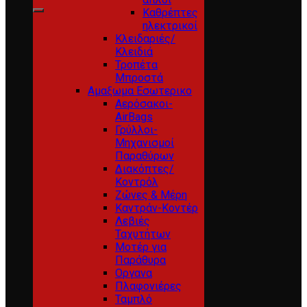
for:
Καθρέπτες
ηλεκτρικοί
Κλειδαριές/
Κλειδιά
Τροπέτα
Μπροστά
Αμαξωμα Εσωτερικο
Αερόσακοι-
AirBags
Γρύλλοι-
Μηχανισμοί
Παραθύρων
Διακόπτες/
Κοντρόλ
Ζώνες & Μέρη
Καντράν-Κοντέρ
Λεβιές
Ταχυτήτων
Μοτέρ για
Παράθυρα
Οργανα
Πλαφονιέρες
Ταμπλό