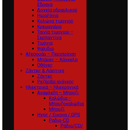
Εδρανα
Δοχεία υδραυλικού
Ημιαξόνια
Κολώνα τιμονιού
Κρεμαγιέρα
Ταινία τιμονιού –
Σερπαντίνα
Τιμόνια
Ψαλίδια
Αξεσουάρ – Περιποίηση
Μπάρες – Κάγκελα
Οθόνες
Ζάντες & Λάστιχα
Ζάντες
Ρεζέρβα ανάγκης
Ηλεκτρικά – Ηλεκρονικά
Αναφλεξη – Μπουζι
Καλώδια –
Μπουζοκαλώδια
Μπουζί
Ηχος / Εικονα / GPS
Ραδιο-CD
Ράδιο/CD/