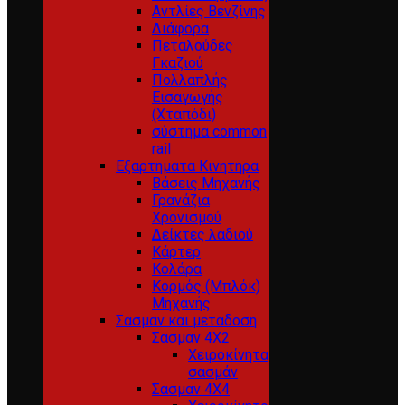
Αντλίες Βενζίνης
Διάφορα
Πεταλούδες
Γκαζιού
Πολλαπλής
Εισαγωγής
(Χταπόδι)
σύστημα common
rail
Εξαρτηματα Κινητηρα
Βάσεις Μηχανής
Γρανάζια
Χρονισμού
Δείκτες λαδιού
Κάρτερ
Κολάρα
Κορμός (Μπλόκ)
Μηχανής
Σασμαν και μεταδοση
Σασμαν 4Χ2
Χειροκίνητα
σασμάν
Σασμαν 4Χ4