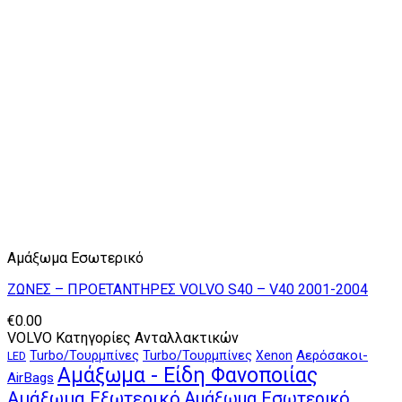
Αμάξωμα Εσωτερικό
ΖΩΝΕΣ – ΠΡΟΕΤΑΝΤΗΡΕΣ VOLVO S40 – V40 2001-2004
€
0.00
VOLVO Κατηγορίες Ανταλλακτικών
Αερόσακοι-
Turbo/Τουρμπίνες
Turbo/Τουρμπίνες
Xenon
LED
Αμάξωμα - Είδη Φανοποιίας
AirBags
Αμάξωμα Εξωτερικό
Αμάξωμα Εσωτερικό