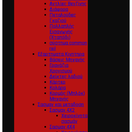
Αντλίες Βενζίνης
Διάφορα
Πεταλούδες
Γκαζιού
Πολλαπλής
Εισαγωγής
(Χταπόδι)
σύστημα common
rail
Εξαρτηματα Κινητηρα
Βάσεις Μηχανής
Γρανάζια
Χρονισμού
Δείκτες λαδιού
Κάρτερ
Κολάρα
Κορμός (Μπλόκ)
Μηχανής
Σασμαν και μεταδοση
Σασμαν 4Χ2
Χειροκίνητα
σασμάν
Σασμαν 4Χ4