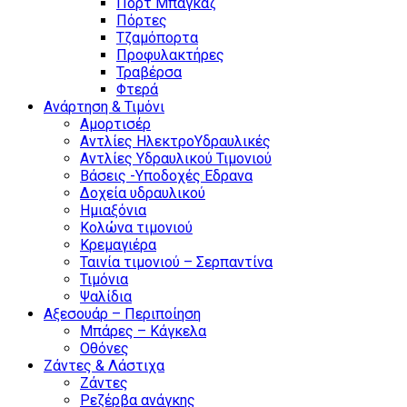
Πόρτ Μπαγκάζ
Πόρτες
Τζαμόπορτα
Προφυλακτήρες
Τραβέρσα
Φτερά
Ανάρτηση & Τιμόνι
Αμορτισέρ
Αντλίες ΗλεκτροΥδραυλικές
Αντλίες Υδραυλικού Τιμονιού
Βάσεις -Υποδοχές Εδρανα
Δοχεία υδραυλικού
Ημιαξόνια
Κολώνα τιμονιού
Κρεμαγιέρα
Ταινία τιμονιού – Σερπαντίνα
Τιμόνια
Ψαλίδια
Αξεσουάρ – Περιποίηση
Μπάρες – Κάγκελα
Οθόνες
Ζάντες & Λάστιχα
Ζάντες
Ρεζέρβα ανάγκης