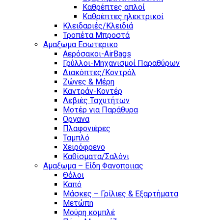
Καθρέπτες απλοί
Καθρέπτες ηλεκτρικοί
Κλειδαριές/Κλειδιά
Τροπέτα Μπροστά
Αμαξωμα Εσωτερικο
Αερόσακοι-AirBags
Γρύλλοι-Μηχανισμοί Παραθύρων
Διακόπτες/Κοντρόλ
Ζώνες & Μέρη
Καντράν-Κοντέρ
Λεβιές Ταχυτήτων
Μοτέρ για Παράθυρα
Οργανα
Πλαφονιέρες
Ταμπλό
Χειρόφρενο
Καθίσματα/Σαλόνι
Αμαξωμα – Είδη Φανοποιιας
Θόλοι
Καπό
Μάσκες – Γρίλιες & Εξαρτήματα
Μετώπη
Μούρη κομπλέ