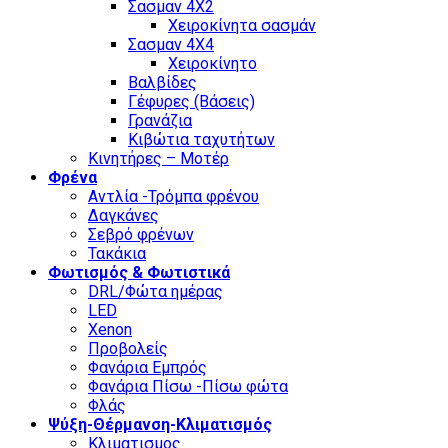
Σασμαν 4Χ2
Χειροκίνητα σασμάν
Σασμαν 4Χ4
Χειροκίνητο
Βαλβίδες
Γέφυρες (Βάσεις)
Γρανάζια
Κιβώτια ταχυτήτων
Κινητήρες – Μοτέρ
Φρένα
Αντλία -Τρόμπα φρένου
Δαγκάνες
Σεβρό φρένων
Τακάκια
Φωτισμός & Φωτιστικά
DRL/Φώτα ημέρας
LED
Xenon
Προβολείς
Φανάρια Εμπρός
Φανάρια Πίσω -Πίσω φώτα
Φλάς
Ψύξη-Θέρμανση-Κλιματισμός
Κλιματισμος