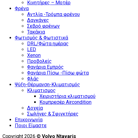
Κινητήρες – Μοτέρ
Φρένα
Αντλία -Τρόμπα φρένου
Δαγκάνες
Σεβρό φρένων
Τακάκια
Φωτισμός & Φωτιστικά
DRL/Φώτα ημέρας
LED
Xenon
Προβολείς
Φανάρια Εμπρός
Φανάρια Πίσω -Πίσω φώτα
Φλάς
Ψύξη-Θέρμανση-Κλιματισμός
Κλιματισμος
Χειριστήρια κλιματισμού
Κομπρεσέρ Aircondition
Δοχεία
Σωλήνες & Σφιγκτήρες
Επικοινωνία
Ποιοι Είμαστε
Copyright 2026 ©
Volvo Ntavaris