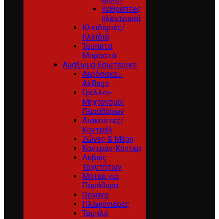
Καθρέπτες
ηλεκτρικοί
Κλειδαριές/
Κλειδιά
Τροπέτα
Μπροστά
Αμαξωμα Εσωτερικο
Αερόσακοι-
AirBags
Γρύλλοι-
Μηχανισμοί
Παραθύρων
Διακόπτες/
Κοντρόλ
Ζώνες & Μέρη
Καντράν-Κοντέρ
Λεβιές
Ταχυτήτων
Μοτέρ για
Παράθυρα
Οργανα
Πλαφονιέρες
Ταμπλό