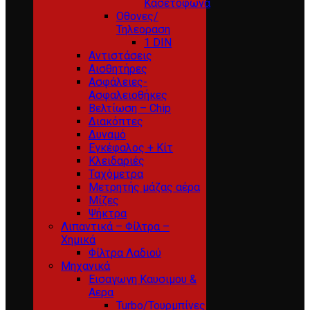
Κασετόφωνα
Οθονες/
Τηλεοραση
1 DIN
Αντιστάσεις
Αισθητήρες
Ασφάλειες-
Ασφαλειοθήκες
Βελτίωση – Chip
Διακόπτες
Δυναμό
Εγκέφαλος + Κίτ
Κλειδαριές
Ταχόμετρα
Μετρητής μάζας αέρα
Μίζες
Ψήκτρα
Λιπαντικά – Φίλτρα –
Χημικά
Φίλτρα Λαδιού
Μηχανικά
Εισαγωγη Καυσιμου &
Αερα
Turbo/Τουρμπίνες