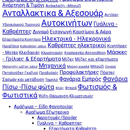
Ανάρτηση & Τιμόνι
Ανάφλεξη - Μπουζί
Ανταλλακτικα & Αξεσουάρ
Αντλίες
Αυτοκινήτων
Γυάλινα -
Υδραυλικού Τιμονιού
Καθρέπτες
Δυναμό
Εισαγωγή Καυσίμου & Αέρα
Ηλεκτρικά - Ηλεκρονικά
Εξαρτήματα Κινητήρα
Καθρέπτες ηλεκτρικοί
Κινητήρες
Ημιαξόνια
Καθρέπτες απλοί
Μάσκες
- Μοτέρ
Κλειδαριές
Κλιματισμός
Κομπρεσέρ Aircondition
- Γρίλιες & Εξαρτήματα
Μίζες
Μίζες και εξαρτήματα
Μηχανικά
Μπουζί
Μούρη κομπλέ
Μετρητής μάζας αέρα
Οργανα
Προφυλακτήρες
Πόρτες
Πεταλούδες Γκαζιού
Προβολείς
Φανάρια
Φανάρια Εμπρός
Σασμάν και μετάδοση
Ταμπλό
Φωτισμός &
Πίσω -Πίσω φώτα
Φτερά
Φλάς
Φωτιστικά
Ψύξη-Θέρμανση-Κλιματισμός
Αμάξωμα – Είδη Φανοποιίας
Αμαξωμα Εξωτερικο
Αεροτομές/Spoiler
Γυαλινα – Καθρεπτες
Εξαρτήματα Καθρέπτη