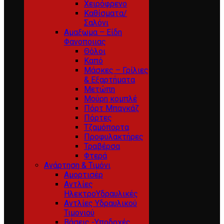
Χειρόφρενο
Καθίσματα/
Σαλόνι
Αμαξωμα – Είδη
Φανοποιιας
Θόλοι
Καπό
Μάσκες – Γρίλιες
& Εξαρτήματα
Μετώπη
Μούρη κομπλέ
Πόρτ Μπαγκάζ
Πόρτες
Τζαμόπορτα
Προφυλακτήρες
Τραβέρσα
Φτερά
Ανάρτηση & Τιμόνι
Αμορτισέρ
Αντλίες
ΗλεκτροΥδραυλικές
Αντλίες Υδραυλικού
Τιμονιού
Βάσεις -Υποδοχές