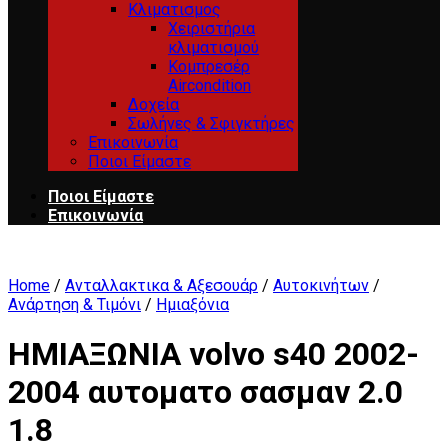
Κλιματισμος
Χειριστήρια
κλιματισμού
Κομπρεσέρ
Aircondition
Δοχεία
Σωλήνες & Σφιγκτήρες
Επικοινωνία
Ποιοι Είμαστε
Ποιοι Είμαστε
Επικοινωνία
Home
/
Ανταλλακτικα & Αξεσουάρ
/
Αυτοκινήτων
/
Ανάρτηση & Τιμόνι
/
Ημιαξόνια
ΗΜΙΑΞΩΝΙΑ volvo s40 2002-
2004 αυτοματο σασμαν 2.0
1.8