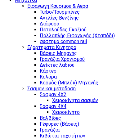
Μηχανικά
Εισαγωγη Καυσιμου & Αερα
Turbo/Τουρμπίνες
Αντλίες Βενζίνης
Διάφορα
Πεταλούδες Γκαζιού
Πολλαπλής Εισαγωγής (Χταπόδι)
σύστημα common rail
Εξαρτηματα Κινητηρα
Βάσεις Μηχανής
Γρανάζια Χρονισμού
Δείκτες λαδιού
Κάρτερ
Κολάρα
Κορμός (Μπλόκ) Μηχανής
Σασμαν και μεταδοση
Σασμαν 4Χ2
Χειροκίνητα σασμάν
Σασμαν 4Χ4
Χειροκίνητο
Βαλβίδες
Γέφυρες (Βάσεις)
Γρανάζια
Κιβώτια ταχυτήτων