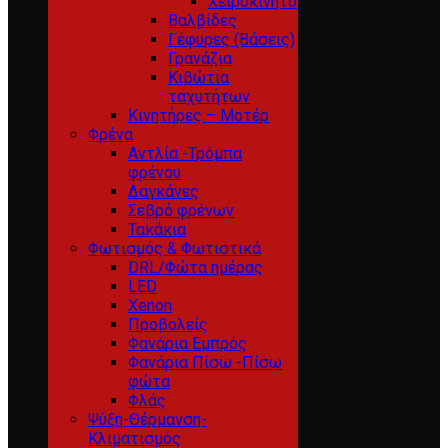
Χειροκίνητο
Βαλβίδες
Γέφυρες (Βάσεις)
Γρανάζια
Κιβώτια
ταχυτήτων
Κινητήρες – Μοτέρ
Φρένα
Αντλία -Τρόμπα
φρένου
Δαγκάνες
Σεβρό φρένων
Τακάκια
Φωτισμός & Φωτιστικά
DRL/Φώτα ημέρας
LED
Xenon
Προβολείς
Φανάρια Εμπρός
Φανάρια Πίσω -Πίσω
φώτα
Φλάς
Ψύξη-Θέρμανση-
Κλιματισμός