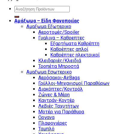
Search
for:
Αμάξωμα – Είδη Φανοποιίας
Αμαξωμα Εξωτερικο
Αεροτομές/Spoiler
Γυαλινα – Καθρεπτες
Εξαρτήματα Καθρέπτη
Καθρέπτες απλοί
Καθρέπτες ηλεκτρικοί
Κλειδαριές/Κλειδιά
Τροπέτα Μπροστά
Αμαξωμα Εσωτερικο
Αερόσακοι-AirBags
Γρύλλοι-Μηχανισμοί Παραθύρων
Διακόπτες/Κοντρόλ
Ζώνες & Μέρη
Καντράν-Κοντέρ
Λεβιές Ταχυτήτων
Μοτέρ για Παράθυρα
Οργανα
Πλαφονιέρες
Ταμπλό