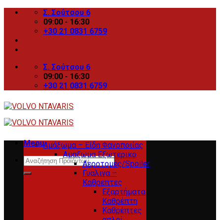
Skip
Σ. Σούτσου 6
to
09:00 - 16:30
content
+30 21 0831 6759
Σ. Σούτσου 6
09:00 - 16:30
+30 21 0831 6759
Menu
Αμάξωμα – Είδη Φανοποιίας
Αμαξωμα Εξωτερικο
Search
Αεροτομές/Spoiler
for:
Γυαλινα –
Καθρεπτες
Εξαρτήματα
Καθρέπτη
Καθρέπτες
απλοί