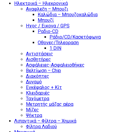
Ηλεκτρικά – Ηλεκρονικά
Αναφλεξη – Μπουζι
Καλώδια – Μπουζοκαλώδια
Μπουζί
Ηχος / Εικονα / GPS
Ραδιο-CD
Ράδιο/CD/Κασετόφωνα
Οθονες/Τηλεοραση
1 DIN
Αντιστάσεις
Αισθητήρες
Ασφάλειες-Ασφαλειοθήκες
Βελτίωση – Chip
Διακόπτες
Δυναμό
Εγκέφαλος + Κίτ
Κλειδαριές
Ταχόμετρα
Μετρητής μάζας αέρα
Μίζες
Ψήκτρα
Λιπαντικά – Φίλτρα – Χημικά
Φίλτρα Λαδιού