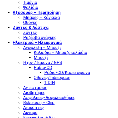
Τιμόνια
Ψαλίδια
Αξεσουάρ – Περιποίηση
Μπάρες – Κάγκελα
Οθόνες
Ζάντες & Λάστιχα
Ζάντες
Ρεζέρβα ανάγκης
Ηλεκτρικά – Ηλεκρονικά
Αναφλεξη – Μπουζι
Καλώδια – Μπουζοκαλώδια
Μπουζί
Ηχος / Εικονα / GPS
Ραδιο-CD
Ράδιο/CD/Κασετόφωνα
Οθονες/Τηλεοραση
1 DIN
Αντιστάσεις
Αισθητήρες
Ασφάλειες-Ασφαλειοθήκες
Βελτίωση – Chip
Διακόπτες
Δυναμό
Εγκέφαλος + Κίτ