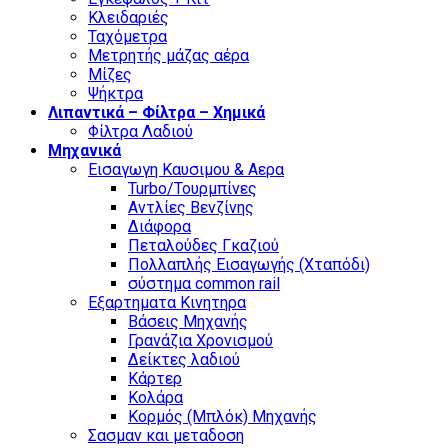
Κλειδαριές
Ταχόμετρα
Μετρητής μάζας αέρα
Μίζες
Ψήκτρα
Λιπαντικά – Φίλτρα – Χημικά
Φίλτρα Λαδιού
Μηχανικά
Εισαγωγη Καυσιμου & Αερα
Turbo/Τουρμπίνες
Αντλίες Βενζίνης
Διάφορα
Πεταλούδες Γκαζιού
Πολλαπλής Εισαγωγής (Χταπόδι)
σύστημα common rail
Εξαρτηματα Κινητηρα
Βάσεις Μηχανής
Γρανάζια Χρονισμού
Δείκτες λαδιού
Κάρτερ
Κολάρα
Κορμός (Μπλόκ) Μηχανής
Σασμαν και μεταδοση