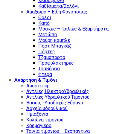
Χειρόφρενο
Καθίσματα/Σαλόνι
Αμαξωμα – Είδη Φανοποιιας
Θόλοι
Καπό
Μάσκες – Γρίλιες & Εξαρτήματα
Μετώπη
Μούρη κομπλέ
Πόρτ Μπαγκάζ
Πόρτες
Τζαμόπορτα
Προφυλακτήρες
Τραβέρσα
Φτερά
Ανάρτηση & Τιμόνι
Αμορτισέρ
Αντλίες ΗλεκτροΥδραυλικές
Αντλίες Υδραυλικού Τιμονιού
Βάσεις -Υποδοχές Εδρανα
Δοχεία υδραυλικού
Ημιαξόνια
Κολώνα τιμονιού
Κρεμαγιέρα
Ταινία τιμονιού – Σερπαντίνα