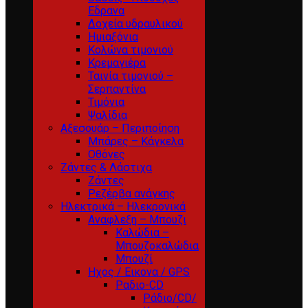
Εδρανα
Δοχεία υδραυλικού
Ημιαξόνια
Κολώνα τιμονιού
Κρεμαγιέρα
Ταινία τιμονιού –
Σερπαντίνα
Τιμόνια
Ψαλίδια
Αξεσουάρ – Περιποίηση
Μπάρες – Κάγκελα
Οθόνες
Ζάντες & Λάστιχα
Ζάντες
Ρεζέρβα ανάγκης
Ηλεκτρικά – Ηλεκρονικά
Αναφλεξη – Μπουζι
Καλώδια –
Μπουζοκαλώδια
Μπουζί
Ηχος / Εικονα / GPS
Ραδιο-CD
Ράδιο/CD/