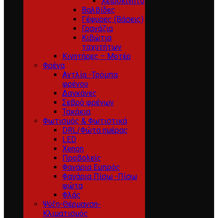
Χειροκίνητο
Βαλβίδες
Γέφυρες (Βάσεις)
Γρανάζια
Κιβώτια
ταχυτήτων
Κινητήρες – Μοτέρ
Φρένα
Αντλία -Τρόμπα
φρένου
Δαγκάνες
Σεβρό φρένων
Τακάκια
Φωτισμός & Φωτιστικά
DRL/Φώτα ημέρας
LED
Xenon
Προβολείς
Φανάρια Εμπρός
Φανάρια Πίσω -Πίσω
φώτα
Φλάς
Ψύξη-Θέρμανση-
Κλιματισμός