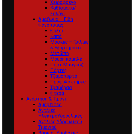
Χειρόφρενο
Καθίσματα/
Σαλόνι
Αμαξωμα – Είδη
Φανοποιιας
Θόλοι
Καπό
Μάσκες – Γρίλιες
& Εξαρτήματα
Μετώπη
Μούρη κομπλέ
Πόρτ Μπαγκάζ
Πόρτες
Τζαμόπορτα
Προφυλακτήρες
Τραβέρσα
Φτερά
Ανάρτηση & Τιμόνι
Αμορτισέρ
Αντλίες
ΗλεκτροΥδραυλικές
Αντλίες Υδραυλικού
Τιμονιού
Βάσεις -Υποδοχές