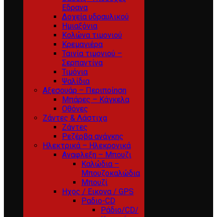
Εδρανα
Δοχεία υδραυλικού
Ημιαξόνια
Κολώνα τιμονιού
Κρεμαγιέρα
Ταινία τιμονιού –
Σερπαντίνα
Τιμόνια
Ψαλίδια
Αξεσουάρ – Περιποίηση
Μπάρες – Κάγκελα
Οθόνες
Ζάντες & Λάστιχα
Ζάντες
Ρεζέρβα ανάγκης
Ηλεκτρικά – Ηλεκρονικά
Αναφλεξη – Μπουζι
Καλώδια –
Μπουζοκαλώδια
Μπουζί
Ηχος / Εικονα / GPS
Ραδιο-CD
Ράδιο/CD/