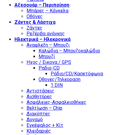
Αξεσουάρ – Περιποίηση
Μπάρες – Κάγκελα
Οθόνες
Ζάντες & Λάστιχα
Ζάντες
Ρεζέρβα ανάγκης
Ηλεκτρικά – Ηλεκρονικά
Αναφλεξη – Μπουζι
Καλώδια – Μπουζοκαλώδια
Μπουζί
Ηχος / Εικονα / GPS
Ραδιο-CD
Ράδιο/CD/Κασετόφωνα
Οθονες/Τηλεοραση
1 DIN
Αντιστάσεις
Αισθητήρες
Ασφάλειες-Ασφαλειοθήκες
Βελτίωση – Chip
Διακόπτες
Δυναμό
Εγκέφαλος + Κίτ
Κλειδαριές