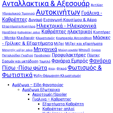
Ανταλλακτικα & Αξεσουάρ
Αντλίες
Αυτοκινήτων
Γυάλινα -
Υδραυλικού Τιμονιού
Καθρέπτες
Δυναμό
Εισαγωγή Καυσίμου & Αέρα
Ηλεκτρικά - Ηλεκρονικά
Εξαρτήματα Κινητήρα
Καθρέπτες ηλεκτρικοί
Κινητήρες
Ημιαξόνια
Καθρέπτες απλοί
Μάσκες
- Μοτέρ
Κλειδαριές
Κλιματισμός
Κομπρεσέρ Aircondition
- Γρίλιες & Εξαρτήματα
Μίζες
Μίζες και εξαρτήματα
Μηχανικά
Μπουζί
Μούρη κομπλέ
Μετρητής μάζας αέρα
Οργανα
Προφυλακτήρες
Πόρτες
Πεταλούδες Γκαζιού
Προβολείς
Φανάρια
Φανάρια Εμπρός
Σασμάν και μετάδοση
Ταμπλό
Φωτισμός &
Πίσω -Πίσω φώτα
Φτερά
Φλάς
Φωτιστικά
Ψύξη-Θέρμανση-Κλιματισμός
Αμάξωμα – Είδη Φανοποιίας
Αμαξωμα Εξωτερικο
Αεροτομές/Spoiler
Γυαλινα – Καθρεπτες
Εξαρτήματα Καθρέπτη
Καθρέπτες απλοί