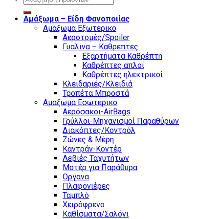
for:
Αμάξωμα – Είδη Φανοποιίας
Αμαξωμα Εξωτερικο
Αεροτομές/Spoiler
Γυαλινα – Καθρεπτες
Εξαρτήματα Καθρέπτη
Καθρέπτες απλοί
Καθρέπτες ηλεκτρικοί
Κλειδαριές/Κλειδιά
Τροπέτα Μπροστά
Αμαξωμα Εσωτερικο
Αερόσακοι-AirBags
Γρύλλοι-Μηχανισμοί Παραθύρων
Διακόπτες/Κοντρόλ
Ζώνες & Μέρη
Καντράν-Κοντέρ
Λεβιές Ταχυτήτων
Μοτέρ για Παράθυρα
Οργανα
Πλαφονιέρες
Ταμπλό
Χειρόφρενο
Καθίσματα/Σαλόνι