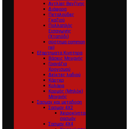
Αντλίες Βενζίνης
Διάφορα
Πεταλούδες
Γκαζιού
Πολλαπλής
Εισαγωγής
(Χταπόδι)
σύστημα common
rail
Εξαρτηματα Κινητηρα
Βάσεις Μηχανής
Γρανάζια
Χρονισμού
Δείκτες λαδιού
Κάρτερ
Κολάρα
Κορμός (Μπλόκ)
Μηχανής
Σασμαν και μεταδοση
Σασμαν 4Χ2
Χειροκίνητα
σασμάν
Σασμαν 4Χ4