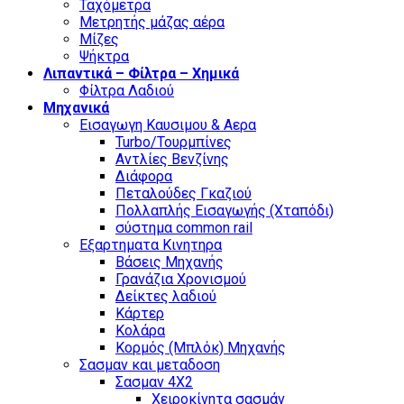
Ταχόμετρα
Μετρητής μάζας αέρα
Μίζες
Ψήκτρα
Λιπαντικά – Φίλτρα – Χημικά
Φίλτρα Λαδιού
Μηχανικά
Εισαγωγη Καυσιμου & Αερα
Turbo/Τουρμπίνες
Αντλίες Βενζίνης
Διάφορα
Πεταλούδες Γκαζιού
Πολλαπλής Εισαγωγής (Χταπόδι)
σύστημα common rail
Εξαρτηματα Κινητηρα
Βάσεις Μηχανής
Γρανάζια Χρονισμού
Δείκτες λαδιού
Κάρτερ
Κολάρα
Κορμός (Μπλόκ) Μηχανής
Σασμαν και μεταδοση
Σασμαν 4Χ2
Χειροκίνητα σασμάν