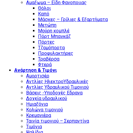
Αμαξωμα – Είδη Φανοποιιας
Θόλοι
Καπό
Μάσκες – Γρίλιες & Εξαρτήματα
Μετώπη
Μούρη κομπλέ
Πόρτ Μπαγκάζ
Πόρτες
Τζαμόπορτα
Προφυλακτήρες
Τραβέρσα
Φτερά
Ανάρτηση & Τιμόνι
Αμορτισέρ
Αντλίες ΗλεκτροΥδραυλικές
Αντλίες Υδραυλικού Τιμονιού
Βάσεις -Υποδοχές Εδρανα
Δοχεία υδραυλικού
Ημιαξόνια
Κολώνα τιμονιού
Κρεμαγιέρα
Ταινία τιμονιού – Σερπαντίνα
Τιμόνια
Ψαλίδια