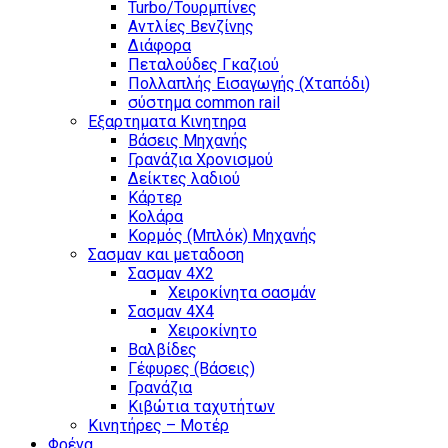
Turbo/Τουρμπίνες
Αντλίες Βενζίνης
Διάφορα
Πεταλούδες Γκαζιού
Πολλαπλής Εισαγωγής (Χταπόδι)
σύστημα common rail
Εξαρτηματα Κινητηρα
Βάσεις Μηχανής
Γρανάζια Χρονισμού
Δείκτες λαδιού
Κάρτερ
Κολάρα
Κορμός (Μπλόκ) Μηχανής
Σασμαν και μεταδοση
Σασμαν 4Χ2
Χειροκίνητα σασμάν
Σασμαν 4Χ4
Χειροκίνητο
Βαλβίδες
Γέφυρες (Βάσεις)
Γρανάζια
Κιβώτια ταχυτήτων
Κινητήρες – Μοτέρ
Φρένα