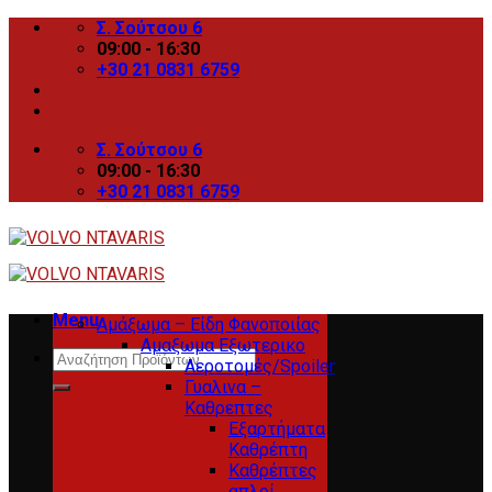
Skip
Σ. Σούτσου 6
to
09:00 - 16:30
content
+30 21 0831 6759
Σ. Σούτσου 6
09:00 - 16:30
+30 21 0831 6759
Menu
Αμάξωμα – Είδη Φανοποιίας
Αμαξωμα Εξωτερικο
Search
Αεροτομές/Spoiler
for:
Γυαλινα –
Καθρεπτες
Εξαρτήματα
Καθρέπτη
Καθρέπτες
απλοί