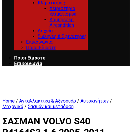
Κλιματισμος
Χειριστήρια
κλιματισμού
Κομπρεσέρ
Aircondition
Δοχεία
Σωλήνες & Σφιγκτήρες
Επικοινωνία
Ποιοι Είμαστε
Ποιοι Είμαστε
Επικοινωνία
Home
/
Ανταλλακτικα & Αξεσουάρ
/
Αυτοκινήτων
/
Μηχανικά
/
Σασμάν και μετάδοση
ΣΑΣΜΑΝ VOLVO S40