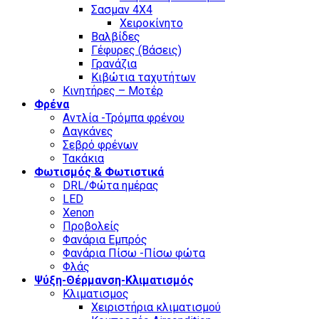
Σασμαν 4Χ4
Χειροκίνητο
Βαλβίδες
Γέφυρες (Βάσεις)
Γρανάζια
Κιβώτια ταχυτήτων
Κινητήρες – Μοτέρ
Φρένα
Αντλία -Τρόμπα φρένου
Δαγκάνες
Σεβρό φρένων
Τακάκια
Φωτισμός & Φωτιστικά
DRL/Φώτα ημέρας
LED
Xenon
Προβολείς
Φανάρια Εμπρός
Φανάρια Πίσω -Πίσω φώτα
Φλάς
Ψύξη-Θέρμανση-Κλιματισμός
Κλιματισμος
Χειριστήρια κλιματισμού