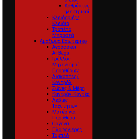
Καθρέπτες
ηλεκτρικοί
Κλειδαριές/
Κλειδιά
Τροπέτα
Μπροστά
Αμαξωμα Εσωτερικο
Αερόσακοι-
AirBags
Γρύλλοι-
Μηχανισμοί
Παραθύρων
Διακόπτες/
Κοντρόλ
Ζώνες & Μέρη
Καντράν-Κοντέρ
Λεβιές
Ταχυτήτων
Μοτέρ για
Παράθυρα
Οργανα
Πλαφονιέρες
Ταμπλό