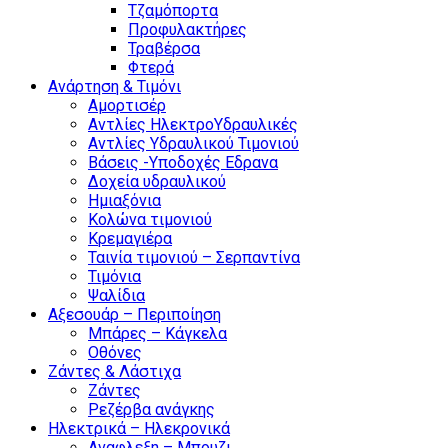
Τζαμόπορτα
Προφυλακτήρες
Τραβέρσα
Φτερά
Ανάρτηση & Τιμόνι
Αμορτισέρ
Αντλίες ΗλεκτροΥδραυλικές
Αντλίες Υδραυλικού Τιμονιού
Βάσεις -Υποδοχές Εδρανα
Δοχεία υδραυλικού
Ημιαξόνια
Κολώνα τιμονιού
Κρεμαγιέρα
Ταινία τιμονιού – Σερπαντίνα
Τιμόνια
Ψαλίδια
Αξεσουάρ – Περιποίηση
Μπάρες – Κάγκελα
Οθόνες
Ζάντες & Λάστιχα
Ζάντες
Ρεζέρβα ανάγκης
Ηλεκτρικά – Ηλεκρονικά
Αναφλεξη – Μπουζι