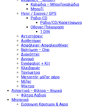
Καλώδια – Μπουζοκαλώδια
Μπουζί
Ηχος / Εικονα / GPS
Ραδιο-CD
Ράδιο/CD/Κασετόφωνα
Οθονες/Τηλεοραση
1 DIN
Αντιστάσεις
Αισθητήρες
Ασφάλειες-Ασφαλειοθήκες
Βελτίωση – Chip
Διακόπτες
Δυναμό
Εγκέφαλος + Κίτ
Κλειδαριές
Ταχόμετρα
Μετρητής μάζας αέρα
Μίζες
Ψήκτρα
Λιπαντικά – Φίλτρα – Χημικά
Φίλτρα Λαδιού
Μηχανικά
Εισαγωγη Καυσιμου & Αερα