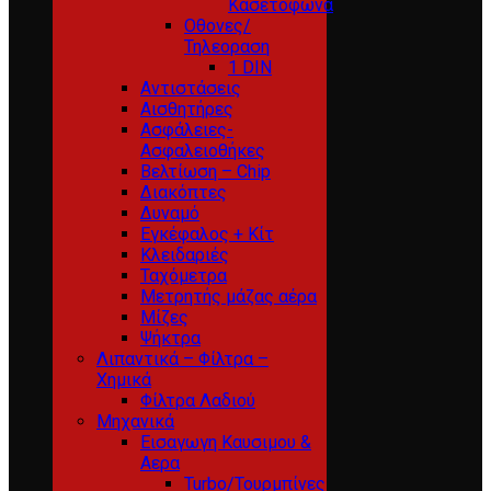
Κασετόφωνα
Οθονες/
Τηλεοραση
1 DIN
Αντιστάσεις
Αισθητήρες
Ασφάλειες-
Ασφαλειοθήκες
Βελτίωση – Chip
Διακόπτες
Δυναμό
Εγκέφαλος + Κίτ
Κλειδαριές
Ταχόμετρα
Μετρητής μάζας αέρα
Μίζες
Ψήκτρα
Λιπαντικά – Φίλτρα –
Χημικά
Φίλτρα Λαδιού
Μηχανικά
Εισαγωγη Καυσιμου &
Αερα
Turbo/Τουρμπίνες