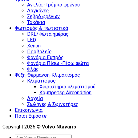
Αντλία -Τρόμπα φρένου
Δαγκάνες
Σεβρό φρένων
Τακάκια
Φωτισμός & Φωτιστικά
DRL/Φώτα ημέρας
LED
Xenon
Προβολείς
Φανάρια Εμπρός
Φανάρια Πίσω -Πίσω φώτα
Φλάς
Ψύξη-Θέρμανση-Κλιματισμός
Κλιματισμος
Χειριστήρια κλιματισμού
Κομπρεσέρ Aircondition
Δοχεία
Σωλήνες & Σφιγκτήρες
Επικοινωνία
Ποιοι Είμαστε
Copyright 2026 ©
Volvo Ntavaris
Search