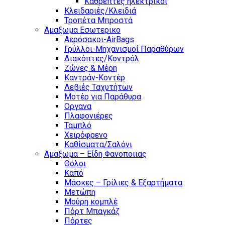
Καθρέπτες ηλεκτρικοί
Κλειδαριές/Κλειδιά
Τροπέτα Μπροστά
Αμαξωμα Εσωτερικο
Αερόσακοι-AirBags
Γρύλλοι-Μηχανισμοί Παραθύρων
Διακόπτες/Κοντρόλ
Ζώνες & Μέρη
Καντράν-Κοντέρ
Λεβιές Ταχυτήτων
Μοτέρ για Παράθυρα
Οργανα
Πλαφονιέρες
Ταμπλό
Χειρόφρενο
Καθίσματα/Σαλόνι
Αμαξωμα – Είδη Φανοποιιας
Θόλοι
Καπό
Μάσκες – Γρίλιες & Εξαρτήματα
Μετώπη
Μούρη κομπλέ
Πόρτ Μπαγκάζ
Πόρτες