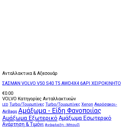
Ανταλλακτικα & Αξεσουάρ
ΣΑΣΜΑΝ VOLVO V50 S40 T5 AWD4X4 6ΑΡΙ ΧΕΙΡΟΚΙΝΗΤΟ
€
0.00
VOLVO Κατηγορίες Ανταλλακτικών
Αερόσακοι-
Turbo/Τουρμπίνες
Turbo/Τουρμπίνες
Xenon
LED
Αμάξωμα - Είδη Φανοποιίας
AirBags
Αμάξωμα Εξωτερικό
Αμάξωμα Εσωτερικό
Ανάρτηση & Τιμόνι
Ανάφλεξη - Μπουζί