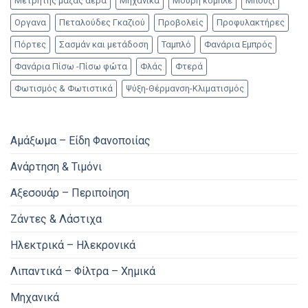
Μετρητής μάζας αέρα
Μηχανικά
Μούρη κομπλέ
Μπουζί
Οργανα
Πεταλούδες Γκαζιού
Προβολείς
Προφυλακτήρες
Πόρτες
Σασμάν και μετάδοση
Ταμπλό
Φανάρια Εμπρός
Φανάρια Πίσω -Πίσω φώτα
Φλάς
Φτερά
Φωτισμός & Φωτιστικά
Ψύξη-Θέρμανση-Κλιματισμός
Αμάξωμα – Είδη Φανοποιίας
Ανάρτηση & Τιμόνι
Αξεσουάρ – Περιποίηση
Ζάντες & Λάστιχα
Ηλεκτρικά – Ηλεκρονικά
Λιπαντικά – Φίλτρα – Χημικά
Μηχανικά