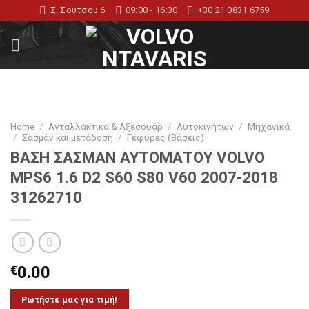
Skip
Σ. Σούτσου 6
09:00 - 16:30
+30 21 0831 6759
to
content
Home
/
Ανταλλακτικα & Αξεσουάρ
/
Αυτοκινήτων
/
Μηχανικά
/
Σασμάν και μετάδοση
/
Γέφυρες (Βάσεις)
ΒΑΣΗ ΣΑΣΜΑΝ ΑΥΤΟΜΑΤΟΥ VOLVO
MPS6 1.6 D2 S60 S80 V60 2007-2018
31262710
€
0.00
Ρωτήστε μας για τιμή!