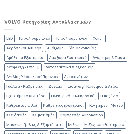
VOLVO Κατηγορίες Ανταλλακτικών
LED
Turbo/Τουρμπίνες
Turbo/Τουρμπίνες
Xenon
Αερόσακοι-AirBags
Αμάξωμα - Είδη Φανοποιίας
Αμάξωμα Εξωτερικό
Αμάξωμα Εσωτερικό
Ανάρτηση & Τιμόνι
Ανάφλεξη - Μπουζί
Ανταλλακτικα & Αξεσουάρ
Αντλίες Υδραυλικού Τιμονιού
Αυτοκινήτων
Γυάλινα - Καθρέπτες
Δυναμό
Εισαγωγή Καυσίμου & Αέρα
Εξαρτήματα Κινητήρα
Ηλεκτρικά - Ηλεκρονικά
Ημιαξόνια
Καθρέπτες απλοί
Καθρέπτες ηλεκτρικοί
Κινητήρες - Μοτέρ
Κλειδαριές
Κλιματισμός
Κομπρεσέρ Aircondition
Μάσκες - Γρίλιες & Εξαρτήματα
Μίζες
Μίζες και εξαρτήματα