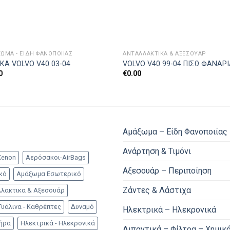
ΩΜΑ - ΕΊΔΗ ΦΑΝΟΠΟΙΊΑΣ
ΑΝΤΑΛΛΑΚΤΙΚΑ & ΑΞΕΣΟΥΆΡ
ΚΑ VOLVO V40 03-04
VOLVO V40 99-04 ΠΙΣΩ ΦΑΝΑΡ
0
€
0.00
Αμάξωμα – Είδη Φανοποιίας
Ανάρτηση & Τιμόνι
Xenon
Αερόσακοι-AirBags
Αξεσουάρ – Περιποίηση
κό
Αμάξωμα Εσωτερικό
Ζάντες & Λάστιχα
λακτικα & Αξεσουάρ
Γυάλινα - Καθρέπτες
Δυναμό
Ηλεκτρικά – Ηλεκρονικά
τήρα
Ηλεκτρικά - Ηλεκρονικά
Λιπαντικά – Φίλτρα – Χημικ