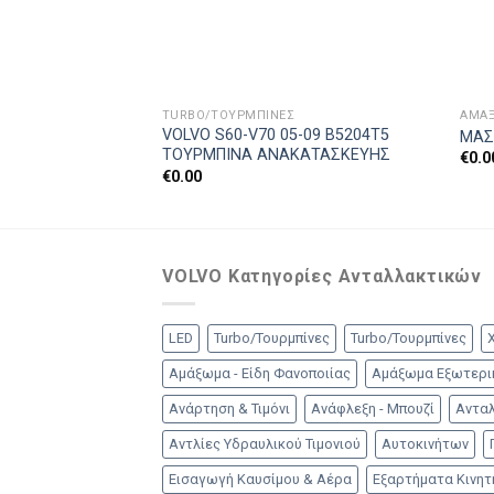
TURBO/ΤΟΥΡΜΠΊΝΕΣ
ΑΜΆΞ
VOLVO S60-V70 05-09 B5204T5
ΜΑΣ
ΤΟΥΡΜΠΙΝΑ ΑΝΑΚΑΤΑΣΚΕΥΗΣ
€
0.0
€
0.00
VOLVO Κατηγορίες Ανταλλακτικών
LED
Turbo/Τουρμπίνες
Turbo/Τουρμπίνες
Αμάξωμα - Είδη Φανοποιίας
Αμάξωμα Εξωτερι
Ανάρτηση & Τιμόνι
Ανάφλεξη - Μπουζί
Ανταλ
Αντλίες Υδραυλικού Τιμονιού
Αυτοκινήτων
Εισαγωγή Καυσίμου & Αέρα
Εξαρτήματα Κινη