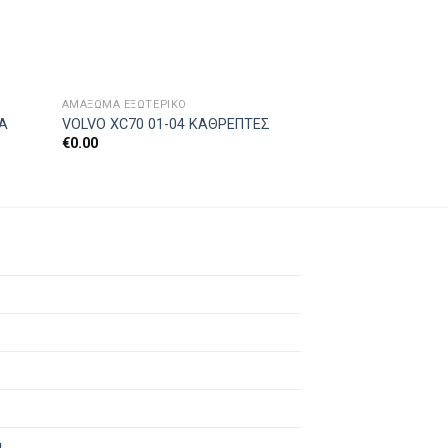
ΑΜΆΞΩΜΑ ΕΞΩΤΕΡΙΚΌ
ΑΝΤΑΛΛΑΚΤΙΚΑ & Α
ΕΜΠΡΟΣ ΦΑΝΑΡΙΑ
ΙΑ
VOLVO XC70 01-04 ΚΑΘΡΕΠΤΕΣ
S60- V60 2020
€
0.00
€
0.00
ά