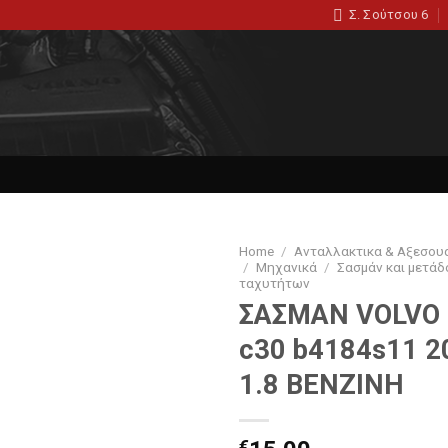
Σ. Σούτσου 6
Home
/
Ανταλλακτικα & Αξεσου
/
Μηχανικά
/
Σασμάν και μετά
ταχυτήτων
ΣΑΣΜΑΝ VOLVO 
c30 b4184s11 2
1.8 ΒΕΝΖΙΝΗ
€