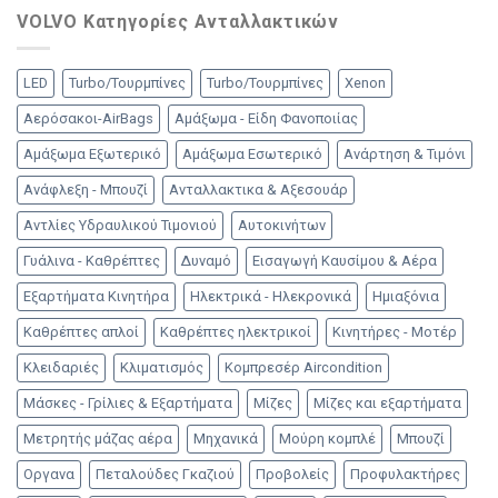
VOLVO Κατηγορίες Ανταλλακτικών
LED
Turbo/Τουρμπίνες
Turbo/Τουρμπίνες
Xenon
Αερόσακοι-AirBags
Αμάξωμα - Είδη Φανοποιίας
Αμάξωμα Εξωτερικό
Αμάξωμα Εσωτερικό
Ανάρτηση & Τιμόνι
Ανάφλεξη - Μπουζί
Ανταλλακτικα & Αξεσουάρ
Αντλίες Υδραυλικού Τιμονιού
Αυτοκινήτων
Γυάλινα - Καθρέπτες
Δυναμό
Εισαγωγή Καυσίμου & Αέρα
Εξαρτήματα Κινητήρα
Ηλεκτρικά - Ηλεκρονικά
Ημιαξόνια
Καθρέπτες απλοί
Καθρέπτες ηλεκτρικοί
Κινητήρες - Μοτέρ
Κλειδαριές
Κλιματισμός
Κομπρεσέρ Aircondition
Μάσκες - Γρίλιες & Εξαρτήματα
Μίζες
Μίζες και εξαρτήματα
Μετρητής μάζας αέρα
Μηχανικά
Μούρη κομπλέ
Μπουζί
Οργανα
Πεταλούδες Γκαζιού
Προβολείς
Προφυλακτήρες