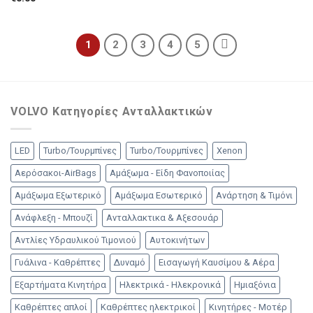
1
2
3
4
5
VOLVO Κατηγορίες Ανταλλακτικών
LED
Turbo/Τουρμπίνες
Turbo/Τουρμπίνες
Xenon
Αερόσακοι-AirBags
Αμάξωμα - Είδη Φανοποιίας
Αμάξωμα Εξωτερικό
Αμάξωμα Εσωτερικό
Ανάρτηση & Τιμόνι
Ανάφλεξη - Μπουζί
Ανταλλακτικα & Αξεσουάρ
Αντλίες Υδραυλικού Τιμονιού
Αυτοκινήτων
Γυάλινα - Καθρέπτες
Δυναμό
Εισαγωγή Καυσίμου & Αέρα
Εξαρτήματα Κινητήρα
Ηλεκτρικά - Ηλεκρονικά
Ημιαξόνια
Καθρέπτες απλοί
Καθρέπτες ηλεκτρικοί
Κινητήρες - Μοτέρ