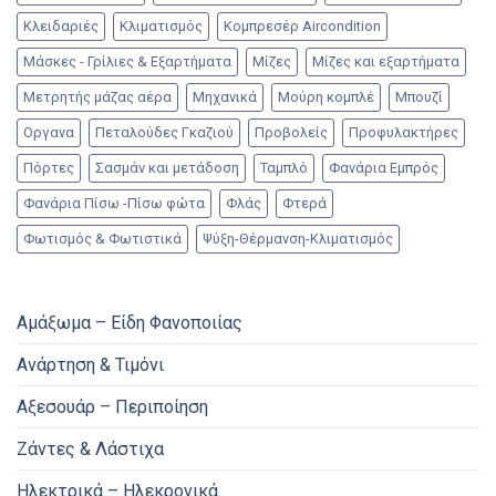
Κλειδαριές
Κλιματισμός
Κομπρεσέρ Aircondition
Μάσκες - Γρίλιες & Εξαρτήματα
Μίζες
Μίζες και εξαρτήματα
Μετρητής μάζας αέρα
Μηχανικά
Μούρη κομπλέ
Μπουζί
Οργανα
Πεταλούδες Γκαζιού
Προβολείς
Προφυλακτήρες
Πόρτες
Σασμάν και μετάδοση
Ταμπλό
Φανάρια Εμπρός
Φανάρια Πίσω -Πίσω φώτα
Φλάς
Φτερά
Φωτισμός & Φωτιστικά
Ψύξη-Θέρμανση-Κλιματισμός
Αμάξωμα – Είδη Φανοποιίας
Ανάρτηση & Τιμόνι
Αξεσουάρ – Περιποίηση
Ζάντες & Λάστιχα
Ηλεκτρικά – Ηλεκρονικά