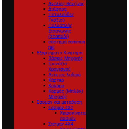
Αντλίες Βενζίνης
Διάφορα
Πεταλούδες
Γκαζιού
Πολλαπλής
Εισαγωγής
(Χταπόδι)
σύστημα common
rail
Εξαρτηματα Κινητηρα
Βάσεις Μηχανής
Γρανάζια
Χρονισμού
Δείκτες λαδιού
Κάρτερ
Κολάρα
Κορμός (Μπλόκ)
Μηχανής
Σασμαν και μεταδοση
Σασμαν 4Χ2
Χειροκίνητα
σασμάν
Σασμαν 4Χ4