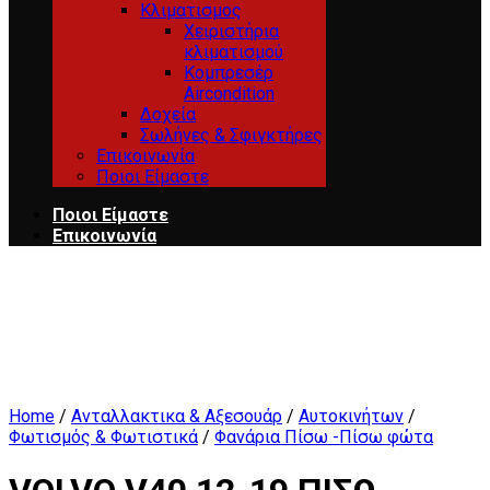
Κλιματισμος
Χειριστήρια
κλιματισμού
Κομπρεσέρ
Aircondition
Δοχεία
Σωλήνες & Σφιγκτήρες
Επικοινωνία
Ποιοι Είμαστε
Ποιοι Είμαστε
Επικοινωνία
Home
/
Ανταλλακτικα & Αξεσουάρ
/
Αυτοκινήτων
/
Φωτισμός & Φωτιστικά
/
Φανάρια Πίσω -Πίσω φώτα