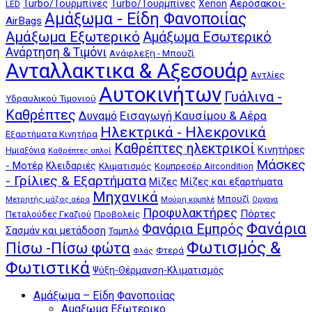
Αερόσακοι-
Turbo/Τουρμπίνες
Turbo/Τουρμπίνες
Xenon
LED
Αμάξωμα - Είδη Φανοποιίας
AirBags
Αμάξωμα Εξωτερικό
Αμάξωμα Εσωτερικό
Ανάρτηση & Τιμόνι
Ανάφλεξη - Μπουζί
Ανταλλακτικα & Αξεσουάρ
Αντλίες
Αυτοκινήτων
Γυάλινα -
Υδραυλικού Τιμονιού
Καθρέπτες
Δυναμό
Εισαγωγή Καυσίμου & Αέρα
Ηλεκτρικά - Ηλεκρονικά
Εξαρτήματα Κινητήρα
Καθρέπτες ηλεκτρικοί
Κινητήρες
Ημιαξόνια
Καθρέπτες απλοί
Μάσκες
- Μοτέρ
Κλειδαριές
Κλιματισμός
Κομπρεσέρ Aircondition
- Γρίλιες & Εξαρτήματα
Μίζες
Μίζες και εξαρτήματα
Μηχανικά
Μπουζί
Μούρη κομπλέ
Μετρητής μάζας αέρα
Οργανα
Προφυλακτήρες
Πόρτες
Πεταλούδες Γκαζιού
Προβολείς
Φανάρια
Φανάρια Εμπρός
Σασμάν και μετάδοση
Ταμπλό
Φωτισμός &
Πίσω -Πίσω φώτα
Φτερά
Φλάς
Φωτιστικά
Ψύξη-Θέρμανση-Κλιματισμός
Αμάξωμα – Είδη Φανοποιίας
Αμαξωμα Εξωτερικο