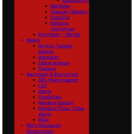
Χειροκίνητο
Βαλβίδες
Γέφυρες (Βάσεις)
Γρανάζια
Κιβώτια
ταχυτήτων
Κινητήρες – Μοτέρ
Φρένα
Αντλία -Τρόμπα
φρένου
Δαγκάνες
Σεβρό φρένων
Τακάκια
Φωτισμός & Φωτιστικά
DRL/Φώτα ημέρας
LED
Xenon
Προβολείς
Φανάρια Εμπρός
Φανάρια Πίσω -Πίσω
φώτα
Φλάς
Ψύξη-Θέρμανση-
Κλιματισμός