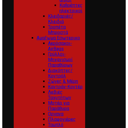
Καθρέπτες
ηλεκτρικοί
Κλειδαριές/
Κλειδιά
Τροπέτα
Μπροστά
Αμαξωμα Εσωτερικο
Αερόσακοι-
AirBags
Γρύλλοι-
Μηχανισμοί
Παραθύρων
Διακόπτες/
Κοντρόλ
Ζώνες & Μέρη
Καντράν-Κοντέρ
Λεβιές
Ταχυτήτων
Μοτέρ για
Παράθυρα
Οργανα
Πλαφονιέρες
Ταμπλό