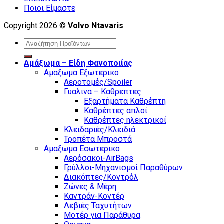
Ποιοι Είμαστε
Copyright 2026 ©
Volvo Ntavaris
Search
for:
Αμάξωμα – Είδη Φανοποιίας
Αμαξωμα Εξωτερικο
Αεροτομές/Spoiler
Γυαλινα – Καθρεπτες
Εξαρτήματα Καθρέπτη
Καθρέπτες απλοί
Καθρέπτες ηλεκτρικοί
Κλειδαριές/Κλειδιά
Τροπέτα Μπροστά
Αμαξωμα Εσωτερικο
Αερόσακοι-AirBags
Γρύλλοι-Μηχανισμοί Παραθύρων
Διακόπτες/Κοντρόλ
Ζώνες & Μέρη
Καντράν-Κοντέρ
Λεβιές Ταχυτήτων
Μοτέρ για Παράθυρα