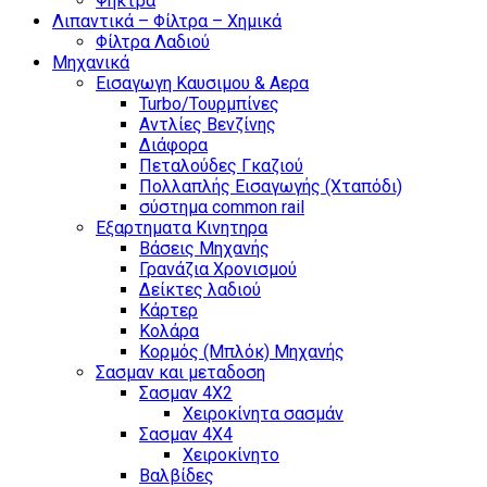
Ψήκτρα
Λιπαντικά – Φίλτρα – Χημικά
Φίλτρα Λαδιού
Μηχανικά
Εισαγωγη Καυσιμου & Αερα
Turbo/Τουρμπίνες
Αντλίες Βενζίνης
Διάφορα
Πεταλούδες Γκαζιού
Πολλαπλής Εισαγωγής (Χταπόδι)
σύστημα common rail
Εξαρτηματα Κινητηρα
Βάσεις Μηχανής
Γρανάζια Χρονισμού
Δείκτες λαδιού
Κάρτερ
Κολάρα
Κορμός (Μπλόκ) Μηχανής
Σασμαν και μεταδοση
Σασμαν 4Χ2
Χειροκίνητα σασμάν
Σασμαν 4Χ4
Χειροκίνητο
Βαλβίδες