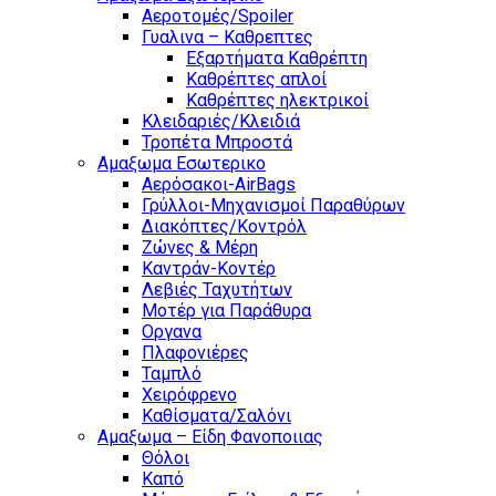
Αεροτομές/Spoiler
Γυαλινα – Καθρεπτες
Εξαρτήματα Καθρέπτη
Καθρέπτες απλοί
Καθρέπτες ηλεκτρικοί
Κλειδαριές/Κλειδιά
Τροπέτα Μπροστά
Αμαξωμα Εσωτερικο
Αερόσακοι-AirBags
Γρύλλοι-Μηχανισμοί Παραθύρων
Διακόπτες/Κοντρόλ
Ζώνες & Μέρη
Καντράν-Κοντέρ
Λεβιές Ταχυτήτων
Μοτέρ για Παράθυρα
Οργανα
Πλαφονιέρες
Ταμπλό
Χειρόφρενο
Καθίσματα/Σαλόνι
Αμαξωμα – Είδη Φανοποιιας
Θόλοι
Καπό