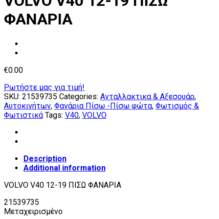
VOLVO V40 12-19 ΠΙΣΩ
ΦΑΝΑΡΙΑ
€
0.00
Ρωτήστε μας για τιμή!
SKU:
21539735
Categories:
Ανταλλακτικα & Αξεσουάρ
,
Αυτοκινήτων
,
Φανάρια Πίσω -Πίσω φώτα
,
Φωτισμός &
Φωτιστικά
Tags:
V40
,
VOLVO
Description
Additional information
VOLVO V40 12-19 ΠΙΣΩ ΦΑΝΑΡΙΑ
21539735
Μεταχειρισμένο