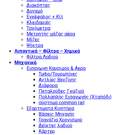
Διακόπτες
Δυναμό
Εγκέφαλος + Κίτ
Κλειδαριές
Ταχόμετρα
Μετρητής μάζας αέρα
Μίζες
Ψήκτρα
Λιπαντικά – Φίλτρα – Χημικά
Φίλτρα Λαδιού
Μηχανικά
Εισαγωγη Καυσιμου & Αερα
Turbo/Τουρμπίνες
Αντλίες Βενζίνης
Διάφορα
Πεταλούδες Γκαζιού
Πολλαπλής Εισαγωγής (Χταπόδι)
σύστημα common rail
Εξαρτηματα Κινητηρα
Βάσεις Μηχανής
Γρανάζια Χρονισμού
Δείκτες λαδιού
Κάρτερ