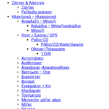
Ζάντες & Λάστιχα
Ζάντες
Ρεζέρβα ανάγκης
Ηλεκτρικά – Ηλεκρονικά
Αναφλεξη – Μπουζι
Καλώδια – Μπουζοκαλώδια
Μπουζί
Ηχος / Εικονα / GPS
Ραδιο-CD
Ράδιο/CD/Κασετόφωνα
Οθονες/Τηλεοραση
1 DIN
Αντιστάσεις
Αισθητήρες
Ασφάλειες-Ασφαλειοθήκες
Βελτίωση – Chip
Διακόπτες
Δυναμό
Εγκέφαλος + Κίτ
Κλειδαριές
Ταχόμετρα
Μετρητής μάζας αέρα
Μίζες