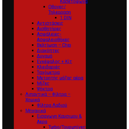
Κασετόφωνα
Οθονες/
Τηλεοραση
1 DIN
Αντιστάσεις
Αισθητήρες
Ασφάλειες-
Ασφαλειοθήκες
Βελτίωση – Chip
Διακόπτες
Δυναμό
Εγκέφαλος + Κίτ
Κλειδαριές
Ταχόμετρα
Μετρητής μάζας αέρα
Μίζες
Ψήκτρα
Λιπαντικά – Φίλτρα –
Χημικά
Φίλτρα Λαδιού
Μηχανικά
Εισαγωγη Καυσιμου &
Αερα
Turbo/Τουρμπίνες