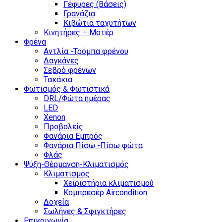
Γέφυρες (Βάσεις)
Γρανάζια
Κιβώτια ταχυτήτων
Κινητήρες – Μοτέρ
Φρένα
Αντλία -Τρόμπα φρένου
Δαγκάνες
Σεβρό φρένων
Τακάκια
Φωτισμός & Φωτιστικά
DRL/Φώτα ημέρας
LED
Xenon
Προβολείς
Φανάρια Εμπρός
Φανάρια Πίσω -Πίσω φώτα
Φλάς
Ψύξη-Θέρμανση-Κλιματισμός
Κλιματισμος
Χειριστήρια κλιματισμού
Κομπρεσέρ Aircondition
Δοχεία
Σωλήνες & Σφιγκτήρες
Επικοινωνία