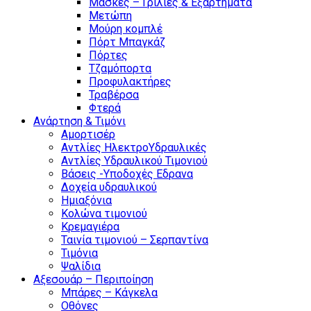
Μάσκες – Γρίλιες & Εξαρτήματα
Μετώπη
Μούρη κομπλέ
Πόρτ Μπαγκάζ
Πόρτες
Τζαμόπορτα
Προφυλακτήρες
Τραβέρσα
Φτερά
Ανάρτηση & Τιμόνι
Αμορτισέρ
Αντλίες ΗλεκτροΥδραυλικές
Αντλίες Υδραυλικού Τιμονιού
Βάσεις -Υποδοχές Εδρανα
Δοχεία υδραυλικού
Ημιαξόνια
Κολώνα τιμονιού
Κρεμαγιέρα
Ταινία τιμονιού – Σερπαντίνα
Τιμόνια
Ψαλίδια
Αξεσουάρ – Περιποίηση
Μπάρες – Κάγκελα
Οθόνες