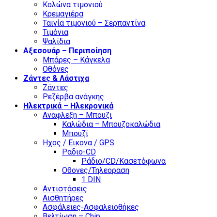
Κολώνα τιμονιού
Κρεμαγιέρα
Ταινία τιμονιού – Σερπαντίνα
Τιμόνια
Ψαλίδια
Αξεσουάρ – Περιποίηση
Μπάρες – Κάγκελα
Οθόνες
Ζάντες & Λάστιχα
Ζάντες
Ρεζέρβα ανάγκης
Ηλεκτρικά – Ηλεκρονικά
Αναφλεξη – Μπουζι
Καλώδια – Μπουζοκαλώδια
Μπουζί
Ηχος / Εικονα / GPS
Ραδιο-CD
Ράδιο/CD/Κασετόφωνα
Οθονες/Τηλεοραση
1 DIN
Αντιστάσεις
Αισθητήρες
Ασφάλειες-Ασφαλειοθήκες
Βελτίωση – Chip