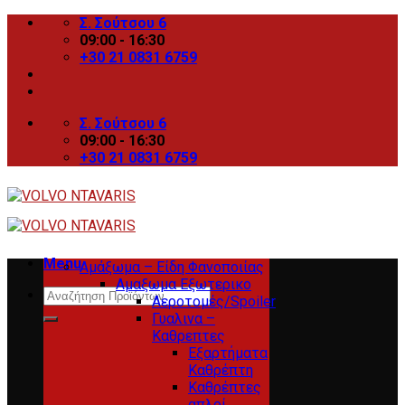
Skip
Σ. Σούτσου 6
to
09:00 - 16:30
content
+30 21 0831 6759
Σ. Σούτσου 6
09:00 - 16:30
+30 21 0831 6759
Menu
Αμάξωμα – Είδη Φανοποιίας
Αμαξωμα Εξωτερικο
Search
Αεροτομές/Spoiler
for:
Γυαλινα –
Καθρεπτες
Εξαρτήματα
Καθρέπτη
Καθρέπτες
απλοί