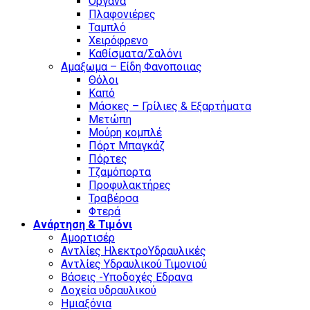
Οργανα
Πλαφονιέρες
Ταμπλό
Χειρόφρενο
Καθίσματα/Σαλόνι
Αμαξωμα – Είδη Φανοποιιας
Θόλοι
Καπό
Μάσκες – Γρίλιες & Εξαρτήματα
Μετώπη
Μούρη κομπλέ
Πόρτ Μπαγκάζ
Πόρτες
Τζαμόπορτα
Προφυλακτήρες
Τραβέρσα
Φτερά
Ανάρτηση & Τιμόνι
Αμορτισέρ
Αντλίες ΗλεκτροΥδραυλικές
Αντλίες Υδραυλικού Τιμονιού
Βάσεις -Υποδοχές Εδρανα
Δοχεία υδραυλικού
Ημιαξόνια