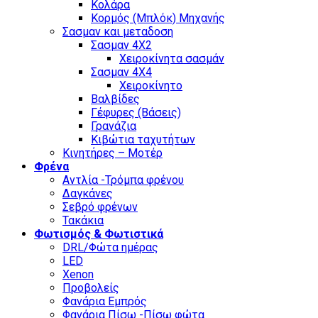
Κολάρα
Κορμός (Μπλόκ) Μηχανής
Σασμαν και μεταδοση
Σασμαν 4Χ2
Χειροκίνητα σασμάν
Σασμαν 4Χ4
Χειροκίνητο
Βαλβίδες
Γέφυρες (Βάσεις)
Γρανάζια
Κιβώτια ταχυτήτων
Κινητήρες – Μοτέρ
Φρένα
Αντλία -Τρόμπα φρένου
Δαγκάνες
Σεβρό φρένων
Τακάκια
Φωτισμός & Φωτιστικά
DRL/Φώτα ημέρας
LED
Xenon
Προβολείς
Φανάρια Εμπρός
Φανάρια Πίσω -Πίσω φώτα