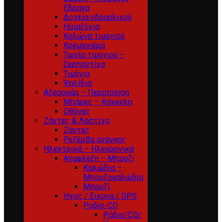
Εδρανα
Δοχεία υδραυλικού
Ημιαξόνια
Κολώνα τιμονιού
Κρεμαγιέρα
Ταινία τιμονιού –
Σερπαντίνα
Τιμόνια
Ψαλίδια
Αξεσουάρ – Περιποίηση
Μπάρες – Κάγκελα
Οθόνες
Ζάντες & Λάστιχα
Ζάντες
Ρεζέρβα ανάγκης
Ηλεκτρικά – Ηλεκρονικά
Αναφλεξη – Μπουζι
Καλώδια –
Μπουζοκαλώδια
Μπουζί
Ηχος / Εικονα / GPS
Ραδιο-CD
Ράδιο/CD/