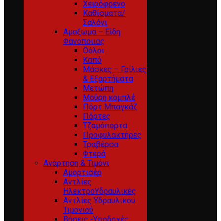
Χειρόφρενο
Καθίσματα/
Σαλόνι
Αμαξωμα – Είδη
Φανοποιιας
Θόλοι
Καπό
Μάσκες – Γρίλιες
& Εξαρτήματα
Μετώπη
Μούρη κομπλέ
Πόρτ Μπαγκάζ
Πόρτες
Τζαμόπορτα
Προφυλακτήρες
Τραβέρσα
Φτερά
Ανάρτηση & Τιμόνι
Αμορτισέρ
Αντλίες
ΗλεκτροΥδραυλικές
Αντλίες Υδραυλικού
Τιμονιού
Βάσεις -Υποδοχές