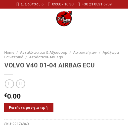
Skip
Σ. Σούτσου 6
09:00 - 16:30
+30 21 0831 6759
to
content
Home
/
Ανταλλακτικα & Αξεσουάρ
/
Αυτοκινήτων
/
Αμάξωμα
Εσωτερικό
/
Αερόσακοι-AirBags
VOLVO V40 01-04 AIRBAG ECU
€
0.00
Ρωτήστε μας για τιμή!
SKU:
22174840