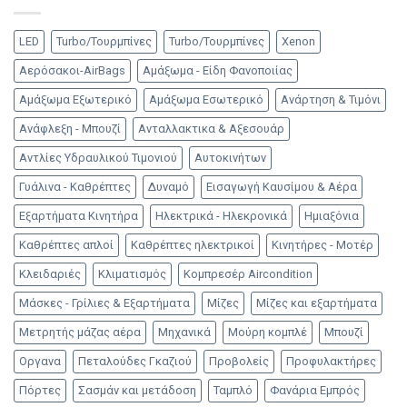
LED
Turbo/Τουρμπίνες
Turbo/Τουρμπίνες
Xenon
Αερόσακοι-AirBags
Αμάξωμα - Είδη Φανοποιίας
Αμάξωμα Εξωτερικό
Αμάξωμα Εσωτερικό
Ανάρτηση & Τιμόνι
Ανάφλεξη - Μπουζί
Ανταλλακτικα & Αξεσουάρ
Αντλίες Υδραυλικού Τιμονιού
Αυτοκινήτων
Γυάλινα - Καθρέπτες
Δυναμό
Εισαγωγή Καυσίμου & Αέρα
Εξαρτήματα Κινητήρα
Ηλεκτρικά - Ηλεκρονικά
Ημιαξόνια
Καθρέπτες απλοί
Καθρέπτες ηλεκτρικοί
Κινητήρες - Μοτέρ
Κλειδαριές
Κλιματισμός
Κομπρεσέρ Aircondition
Μάσκες - Γρίλιες & Εξαρτήματα
Μίζες
Μίζες και εξαρτήματα
Μετρητής μάζας αέρα
Μηχανικά
Μούρη κομπλέ
Μπουζί
Οργανα
Πεταλούδες Γκαζιού
Προβολείς
Προφυλακτήρες
Πόρτες
Σασμάν και μετάδοση
Ταμπλό
Φανάρια Εμπρός