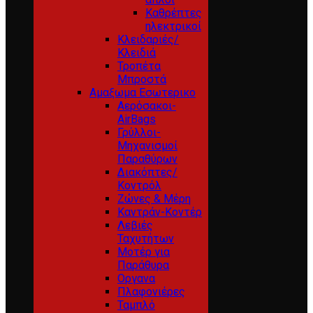
Καθρέπτες
ηλεκτρικοί
Κλειδαριές/
Κλειδιά
Τροπέτα
Μπροστά
Αμαξωμα Εσωτερικο
Αερόσακοι-
AirBags
Γρύλλοι-
Μηχανισμοί
Παραθύρων
Διακόπτες/
Κοντρόλ
Ζώνες & Μέρη
Καντράν-Κοντέρ
Λεβιές
Ταχυτήτων
Μοτέρ για
Παράθυρα
Οργανα
Πλαφονιέρες
Ταμπλό