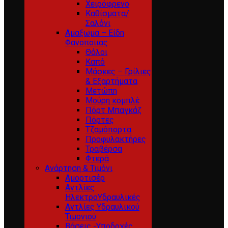
Χειρόφρενο
Καθίσματα/
Σαλόνι
Αμαξωμα – Είδη
Φανοποιιας
Θόλοι
Καπό
Μάσκες – Γρίλιες
& Εξαρτήματα
Μετώπη
Μούρη κομπλέ
Πόρτ Μπαγκάζ
Πόρτες
Τζαμόπορτα
Προφυλακτήρες
Τραβέρσα
Φτερά
Ανάρτηση & Τιμόνι
Αμορτισέρ
Αντλίες
ΗλεκτροΥδραυλικές
Αντλίες Υδραυλικού
Τιμονιού
Βάσεις -Υποδοχές