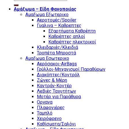
for:
Αμάξωμα – Είδη Φανοποιίας
Αμαξωμα Εξωτερικο
Αεροτομές/Spoiler
Γυαλινα – Καθρεπτες
Εξαρτήματα Καθρέπτη
Καθρέπτες απλοί
Καθρέπτες ηλεκτρικοί
Κλειδαριές/Κλειδιά
Τροπέτα Μπροστά
Αμαξωμα Εσωτερικο
Αερόσακοι-AirBags
Γρύλλοι-Μηχανισμοί Παραθύρων
Διακόπτες/Κοντρόλ
Ζώνες & Μέρη
Καντράν-Κοντέρ
Λεβιές Ταχυτήτων
Μοτέρ για Παράθυρα
Οργανα
Πλαφονιέρες
Ταμπλό
Χειρόφρενο
Καθίσματα/Σαλόνι