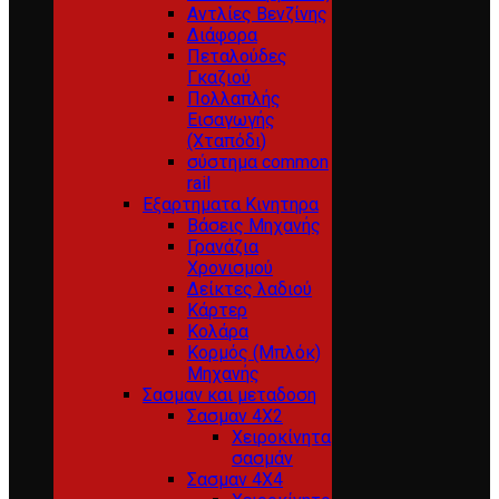
Αντλίες Βενζίνης
Διάφορα
Πεταλούδες
Γκαζιού
Πολλαπλής
Εισαγωγής
(Χταπόδι)
σύστημα common
rail
Εξαρτηματα Κινητηρα
Βάσεις Μηχανής
Γρανάζια
Χρονισμού
Δείκτες λαδιού
Κάρτερ
Κολάρα
Κορμός (Μπλόκ)
Μηχανής
Σασμαν και μεταδοση
Σασμαν 4Χ2
Χειροκίνητα
σασμάν
Σασμαν 4Χ4