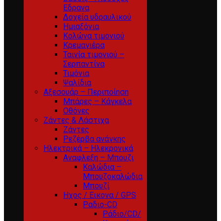
Εδρανα
Δοχεία υδραυλικού
Ημιαξόνια
Κολώνα τιμονιού
Κρεμαγιέρα
Ταινία τιμονιού –
Σερπαντίνα
Τιμόνια
Ψαλίδια
Αξεσουάρ – Περιποίηση
Μπάρες – Κάγκελα
Οθόνες
Ζάντες & Λάστιχα
Ζάντες
Ρεζέρβα ανάγκης
Ηλεκτρικά – Ηλεκρονικά
Αναφλεξη – Μπουζι
Καλώδια –
Μπουζοκαλώδια
Μπουζί
Ηχος / Εικονα / GPS
Ραδιο-CD
Ράδιο/CD/