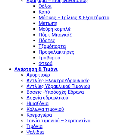
Αμαξωμα – Είδη Φανοποιιας
Θόλοι
Καπό
Μάσκες – Γρίλιες & Εξαρτήματα
Μετώπη
Μούρη κομπλέ
Πόρτ Μπαγκάζ
Πόρτες
Τζαμόπορτα
Προφυλακτήρες
Τραβέρσα
Φτερά
Ανάρτηση & Τιμόνι
Αμορτισέρ
Αντλίες ΗλεκτροΥδραυλικές
Αντλίες Υδραυλικού Τιμονιού
Βάσεις -Υποδοχές Εδρανα
Δοχεία υδραυλικού
Ημιαξόνια
Κολώνα τιμονιού
Κρεμαγιέρα
Ταινία τιμονιού – Σερπαντίνα
Τιμόνια
Ψαλίδια