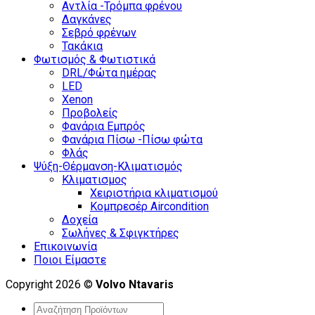
Αντλία -Τρόμπα φρένου
Δαγκάνες
Σεβρό φρένων
Τακάκια
Φωτισμός & Φωτιστικά
DRL/Φώτα ημέρας
LED
Xenon
Προβολείς
Φανάρια Εμπρός
Φανάρια Πίσω -Πίσω φώτα
Φλάς
Ψύξη-Θέρμανση-Κλιματισμός
Κλιματισμος
Χειριστήρια κλιματισμού
Κομπρεσέρ Aircondition
Δοχεία
Σωλήνες & Σφιγκτήρες
Επικοινωνία
Ποιοι Είμαστε
Copyright 2026 ©
Volvo Ntavaris
Search