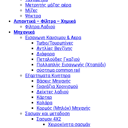
Μετρητής μάζας αέρα
Μίζες
Ψήκτρα
Λιπαντικά – Φίλτρα – Χημικά
Φίλτρα Λαδιού
Μηχανικά
Εισαγωγη Καυσιμου & Αερα
Turbo/Τουρμπίνες
Αντλίες Βενζίνης
Διάφορα
Πεταλούδες Γκαζιού
Πολλαπλής Εισαγωγής (Χταπόδι)
σύστημα common rail
Εξαρτηματα Κινητηρα
Βάσεις Μηχανής
Γρανάζια Χρονισμού
Δείκτες λαδιού
Κάρτερ
Κολάρα
Κορμός (Μπλόκ) Μηχανής
Σασμαν και μεταδοση
Σασμαν 4Χ2
Χειροκίνητα σασμάν