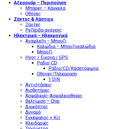
Αξεσουάρ – Περιποίηση
Μπάρες – Κάγκελα
Οθόνες
Ζάντες & Λάστιχα
Ζάντες
Ρεζέρβα ανάγκης
Ηλεκτρικά – Ηλεκρονικά
Αναφλεξη – Μπουζι
Καλώδια – Μπουζοκαλώδια
Μπουζί
Ηχος / Εικονα / GPS
Ραδιο-CD
Ράδιο/CD/Κασετόφωνα
Οθονες/Τηλεοραση
1 DIN
Αντιστάσεις
Αισθητήρες
Ασφάλειες-Ασφαλειοθήκες
Βελτίωση – Chip
Διακόπτες
Δυναμό
Εγκέφαλος + Κίτ
Κλειδαριές
Ταχόμετρα