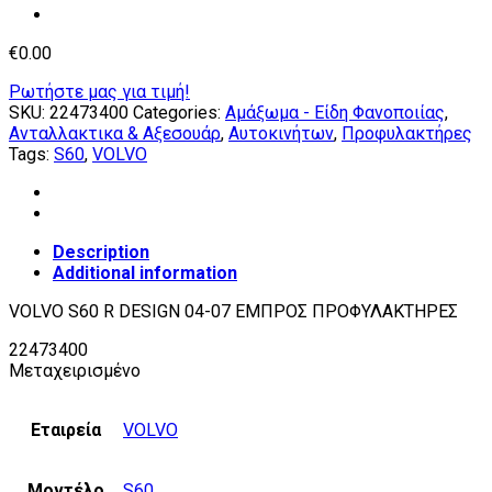
€
0.00
Ρωτήστε μας για τιμή!
SKU:
22473400
Categories:
Αμάξωμα - Είδη Φανοποιίας
,
Ανταλλακτικα & Αξεσουάρ
,
Αυτοκινήτων
,
Προφυλακτήρες
Tags:
S60
,
VOLVO
Description
Additional information
VOLVO S60 R DESIGN 04-07 ΕΜΠΡΟΣ ΠΡΟΦΥΛΑΚΤΗΡΕΣ
22473400
Μεταχειρισμένο
Εταιρεία
VOLVO
Μοντέλο
S60