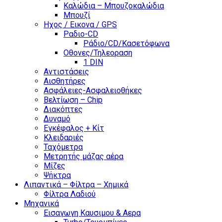
Καλώδια – Μπουζοκαλώδια
Μπουζί
Ηχος / Εικονα / GPS
Ραδιο-CD
Ράδιο/CD/Κασετόφωνα
Οθονες/Τηλεοραση
1 DIN
Αντιστάσεις
Αισθητήρες
Ασφάλειες-Ασφαλειοθήκες
Βελτίωση – Chip
Διακόπτες
Δυναμό
Εγκέφαλος + Κίτ
Κλειδαριές
Ταχόμετρα
Μετρητής μάζας αέρα
Μίζες
Ψήκτρα
Λιπαντικά – Φίλτρα – Χημικά
Φίλτρα Λαδιού
Μηχανικά
Εισαγωγη Καυσιμου & Αερα