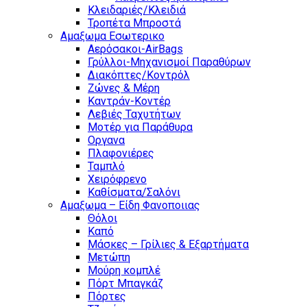
Κλειδαριές/Κλειδιά
Τροπέτα Μπροστά
Αμαξωμα Εσωτερικο
Αερόσακοι-AirBags
Γρύλλοι-Μηχανισμοί Παραθύρων
Διακόπτες/Κοντρόλ
Ζώνες & Μέρη
Καντράν-Κοντέρ
Λεβιές Ταχυτήτων
Μοτέρ για Παράθυρα
Οργανα
Πλαφονιέρες
Ταμπλό
Χειρόφρενο
Καθίσματα/Σαλόνι
Αμαξωμα – Είδη Φανοποιιας
Θόλοι
Καπό
Μάσκες – Γρίλιες & Εξαρτήματα
Μετώπη
Μούρη κομπλέ
Πόρτ Μπαγκάζ
Πόρτες