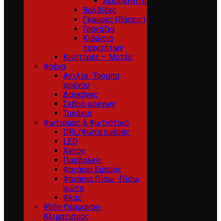
Χειροκίνητο
Βαλβίδες
Γέφυρες (Βάσεις)
Γρανάζια
Κιβώτια
ταχυτήτων
Κινητήρες – Μοτέρ
Φρένα
Αντλία -Τρόμπα
φρένου
Δαγκάνες
Σεβρό φρένων
Τακάκια
Φωτισμός & Φωτιστικά
DRL/Φώτα ημέρας
LED
Xenon
Προβολείς
Φανάρια Εμπρός
Φανάρια Πίσω -Πίσω
φώτα
Φλάς
Ψύξη-Θέρμανση-
Κλιματισμός