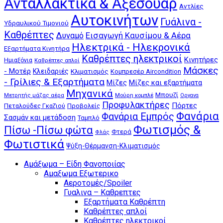
Ανταλλακτικα & Αξεσουάρ
Αντλίες
Αυτοκινήτων
Γυάλινα -
Υδραυλικού Τιμονιού
Καθρέπτες
Δυναμό
Εισαγωγή Καυσίμου & Αέρα
Ηλεκτρικά - Ηλεκρονικά
Εξαρτήματα Κινητήρα
Καθρέπτες ηλεκτρικοί
Κινητήρες
Ημιαξόνια
Καθρέπτες απλοί
Μάσκες
- Μοτέρ
Κλειδαριές
Κλιματισμός
Κομπρεσέρ Aircondition
- Γρίλιες & Εξαρτήματα
Μίζες
Μίζες και εξαρτήματα
Μηχανικά
Μπουζί
Μούρη κομπλέ
Μετρητής μάζας αέρα
Οργανα
Προφυλακτήρες
Πόρτες
Πεταλούδες Γκαζιού
Προβολείς
Φανάρια
Φανάρια Εμπρός
Σασμάν και μετάδοση
Ταμπλό
Φωτισμός &
Πίσω -Πίσω φώτα
Φτερά
Φλάς
Φωτιστικά
Ψύξη-Θέρμανση-Κλιματισμός
Αμάξωμα – Είδη Φανοποιίας
Αμαξωμα Εξωτερικο
Αεροτομές/Spoiler
Γυαλινα – Καθρεπτες
Εξαρτήματα Καθρέπτη
Καθρέπτες απλοί
Καθρέπτες ηλεκτρικοί