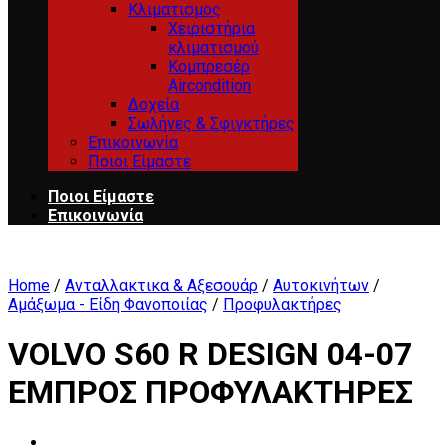
Κλιματισμος
Χειριστήρια
κλιματισμού
Κομπρεσέρ
Aircondition
Δοχεία
Σωλήνες & Σφιγκτήρες
Επικοινωνία
Ποιοι Είμαστε
Ποιοι Είμαστε
Επικοινωνία
Home
/
Ανταλλακτικα & Αξεσουάρ
/
Αυτοκινήτων
/
Αμάξωμα - Είδη Φανοποιίας
/
Προφυλακτήρες
VOLVO S60 R DESIGN 04-07
ΕΜΠΡΟΣ ΠΡΟΦΥΛΑΚΤΗΡΕΣ