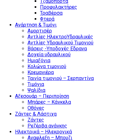
Τζαμόπορτα
Προφυλακτήρες
Τραβέρσα
Φτερά
Ανάρτηση & Τιμόνι
Αμορτισέρ
Αντλίες ΗλεκτροΥδραυλικές
Αντλίες Υδραυλικού Τιμονιού
Βάσεις -Υποδοχές Εδρανα
Δοχεία υδραυλικού
Ημιαξόνια
Κολώνα τιμονιού
Κρεμαγιέρα
Ταινία τιμονιού – Σερπαντίνα
Τιμόνια
Ψαλίδια
Αξεσουάρ – Περιποίηση
Μπάρες – Κάγκελα
Οθόνες
Ζάντες & Λάστιχα
Ζάντες
Ρεζέρβα ανάγκης
Ηλεκτρικά – Ηλεκρονικά
Αναφλεξη – Μπουζι