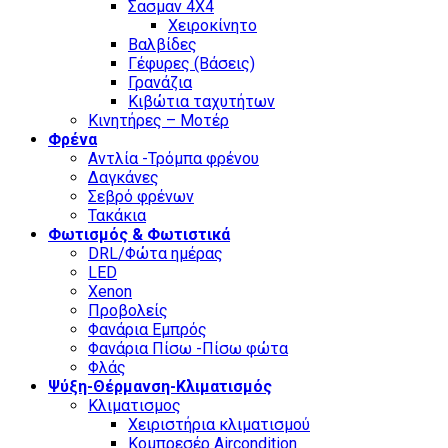
Σασμαν 4Χ4
Χειροκίνητο
Βαλβίδες
Γέφυρες (Βάσεις)
Γρανάζια
Κιβώτια ταχυτήτων
Κινητήρες – Μοτέρ
Φρένα
Αντλία -Τρόμπα φρένου
Δαγκάνες
Σεβρό φρένων
Τακάκια
Φωτισμός & Φωτιστικά
DRL/Φώτα ημέρας
LED
Xenon
Προβολείς
Φανάρια Εμπρός
Φανάρια Πίσω -Πίσω φώτα
Φλάς
Ψύξη-Θέρμανση-Κλιματισμός
Κλιματισμος
Χειριστήρια κλιματισμού
Κομπρεσέρ Aircondition