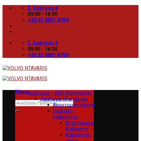
Skip
Σ. Σούτσου 6
to
09:00 - 16:30
content
+30 21 0831 6759
Σ. Σούτσου 6
09:00 - 16:30
+30 21 0831 6759
Menu
Αμάξωμα – Είδη Φανοποιίας
Αμαξωμα Εξωτερικο
Search
Αεροτομές/Spoiler
for:
Γυαλινα –
Καθρεπτες
Εξαρτήματα
Καθρέπτη
Καθρέπτες
απλοί