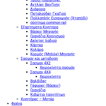
Turbo/Τουρμπίνες
Αντλίες Βενζίνης
Διάφορα
Πεταλούδες Γκαζιού
Πολλαπλής Εισαγωγής (Χταπόδι)
σύστημα common rail
Εξαρτηματα Κινητηρα
Βάσεις Μηχανής
Γρανάζια Χρονισμού
Δείκτες λαδιού
Κάρτερ
Κολάρα
Κορμός (Μπλόκ) Μηχανής
Σασμαν και μεταδοση
Σασμαν 4Χ2
Χειροκίνητα σασμάν
Σασμαν 4Χ4
Χειροκίνητο
Βαλβίδες
Γέφυρες (Βάσεις)
Γρανάζια
Κιβώτια ταχυτήτων
Κινητήρες – Μοτέρ
Φρένα