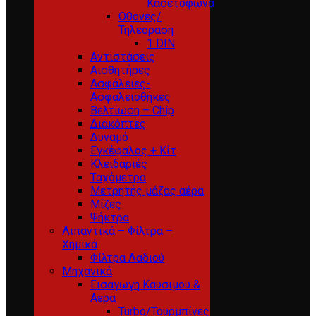
Κασετόφωνα
Οθονες/
Τηλεοραση
1 DIN
Αντιστάσεις
Αισθητήρες
Ασφάλειες-
Ασφαλειοθήκες
Βελτίωση – Chip
Διακόπτες
Δυναμό
Εγκέφαλος + Κίτ
Κλειδαριές
Ταχόμετρα
Μετρητής μάζας αέρα
Μίζες
Ψήκτρα
Λιπαντικά – Φίλτρα –
Χημικά
Φίλτρα Λαδιού
Μηχανικά
Εισαγωγη Καυσιμου &
Αερα
Turbo/Τουρμπίνες