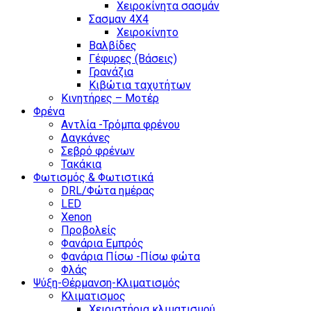
Χειροκίνητα σασμάν
Σασμαν 4Χ4
Χειροκίνητο
Βαλβίδες
Γέφυρες (Βάσεις)
Γρανάζια
Κιβώτια ταχυτήτων
Κινητήρες – Μοτέρ
Φρένα
Αντλία -Τρόμπα φρένου
Δαγκάνες
Σεβρό φρένων
Τακάκια
Φωτισμός & Φωτιστικά
DRL/Φώτα ημέρας
LED
Xenon
Προβολείς
Φανάρια Εμπρός
Φανάρια Πίσω -Πίσω φώτα
Φλάς
Ψύξη-Θέρμανση-Κλιματισμός
Κλιματισμος
Χειριστήρια κλιματισμού