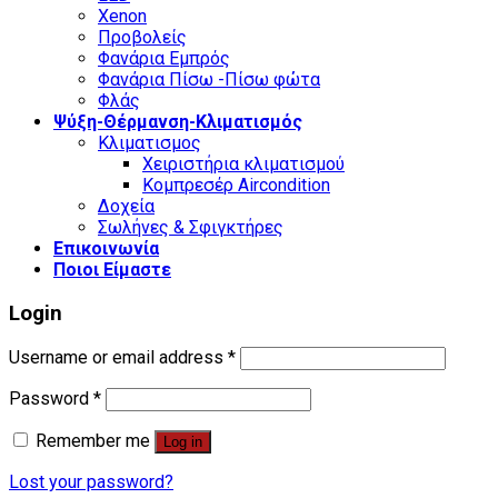
Xenon
Προβολείς
Φανάρια Εμπρός
Φανάρια Πίσω -Πίσω φώτα
Φλάς
Ψύξη-Θέρμανση-Κλιματισμός
Κλιματισμος
Χειριστήρια κλιματισμού
Κομπρεσέρ Aircondition
Δοχεία
Σωλήνες & Σφιγκτήρες
Επικοινωνία
Ποιοι Είμαστε
Login
Username or email address
*
Password
*
Remember me
Log in
Lost your password?