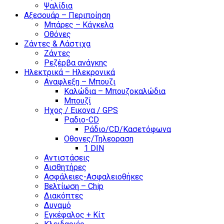
Ψαλίδια
Αξεσουάρ – Περιποίηση
Μπάρες – Κάγκελα
Οθόνες
Ζάντες & Λάστιχα
Ζάντες
Ρεζέρβα ανάγκης
Ηλεκτρικά – Ηλεκρονικά
Αναφλεξη – Μπουζι
Καλώδια – Μπουζοκαλώδια
Μπουζί
Ηχος / Εικονα / GPS
Ραδιο-CD
Ράδιο/CD/Κασετόφωνα
Οθονες/Τηλεοραση
1 DIN
Αντιστάσεις
Αισθητήρες
Ασφάλειες-Ασφαλειοθήκες
Βελτίωση – Chip
Διακόπτες
Δυναμό
Εγκέφαλος + Κίτ