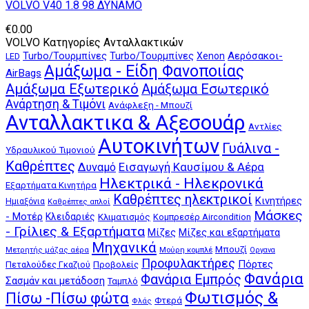
VOLVO V40 1.8 98 ΔΥΝΑΜΟ
€
0.00
VOLVO Κατηγορίες Ανταλλακτικών
Αερόσακοι-
Turbo/Τουρμπίνες
Turbo/Τουρμπίνες
Xenon
LED
Αμάξωμα - Είδη Φανοποιίας
AirBags
Αμάξωμα Εξωτερικό
Αμάξωμα Εσωτερικό
Ανάρτηση & Τιμόνι
Ανάφλεξη - Μπουζί
Ανταλλακτικα & Αξεσουάρ
Αντλίες
Αυτοκινήτων
Γυάλινα -
Υδραυλικού Τιμονιού
Καθρέπτες
Δυναμό
Εισαγωγή Καυσίμου & Αέρα
Ηλεκτρικά - Ηλεκρονικά
Εξαρτήματα Κινητήρα
Καθρέπτες ηλεκτρικοί
Κινητήρες
Ημιαξόνια
Καθρέπτες απλοί
Μάσκες
- Μοτέρ
Κλειδαριές
Κλιματισμός
Κομπρεσέρ Aircondition
- Γρίλιες & Εξαρτήματα
Μίζες
Μίζες και εξαρτήματα
Μηχανικά
Μπουζί
Μούρη κομπλέ
Μετρητής μάζας αέρα
Οργανα
Προφυλακτήρες
Πόρτες
Πεταλούδες Γκαζιού
Προβολείς
Φανάρια
Φανάρια Εμπρός
Σασμάν και μετάδοση
Ταμπλό
Φωτισμός &
Πίσω -Πίσω φώτα
Φτερά
Φλάς