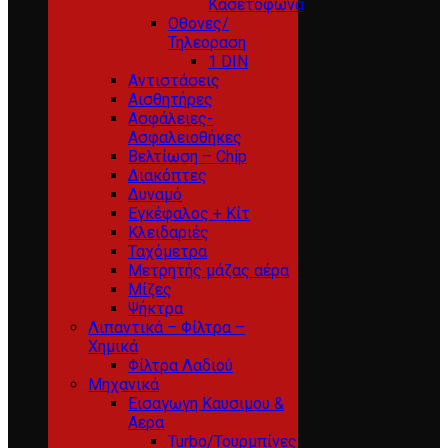
Κασετόφωνα
Οθονες/
Τηλεοραση
1 DIN
Αντιστάσεις
Αισθητήρες
Ασφάλειες-
Ασφαλειοθήκες
Βελτίωση – Chip
Διακόπτες
Δυναμό
Εγκέφαλος + Κίτ
Κλειδαριές
Ταχόμετρα
Μετρητής μάζας αέρα
Μίζες
Ψήκτρα
Λιπαντικά – Φίλτρα –
Χημικά
Φίλτρα Λαδιού
Μηχανικά
Εισαγωγη Καυσιμου &
Αερα
Turbo/Τουρμπίνες