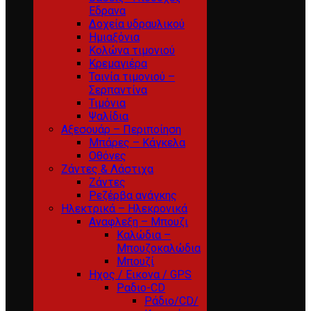
Εδρανα
Δοχεία υδραυλικού
Ημιαξόνια
Κολώνα τιμονιού
Κρεμαγιέρα
Ταινία τιμονιού –
Σερπαντίνα
Τιμόνια
Ψαλίδια
Αξεσουάρ – Περιποίηση
Μπάρες – Κάγκελα
Οθόνες
Ζάντες & Λάστιχα
Ζάντες
Ρεζέρβα ανάγκης
Ηλεκτρικά – Ηλεκρονικά
Αναφλεξη – Μπουζι
Καλώδια –
Μπουζοκαλώδια
Μπουζί
Ηχος / Εικονα / GPS
Ραδιο-CD
Ράδιο/CD/