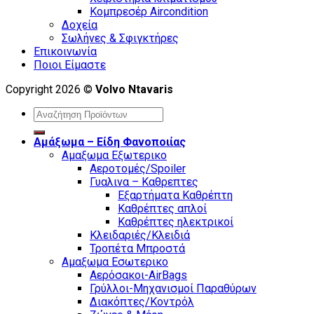
Κομπρεσέρ Aircondition
Δοχεία
Σωλήνες & Σφιγκτήρες
Επικοινωνία
Ποιοι Είμαστε
Copyright 2026 ©
Volvo Ntavaris
Search
for:
Αμάξωμα – Είδη Φανοποιίας
Αμαξωμα Εξωτερικο
Αεροτομές/Spoiler
Γυαλινα – Καθρεπτες
Εξαρτήματα Καθρέπτη
Καθρέπτες απλοί
Καθρέπτες ηλεκτρικοί
Κλειδαριές/Κλειδιά
Τροπέτα Μπροστά
Αμαξωμα Εσωτερικο
Αερόσακοι-AirBags
Γρύλλοι-Μηχανισμοί Παραθύρων
Διακόπτες/Κοντρόλ