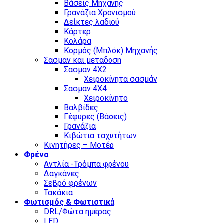
Βάσεις Μηχανής
Γρανάζια Χρονισμού
Δείκτες λαδιού
Κάρτερ
Κολάρα
Κορμός (Μπλόκ) Μηχανής
Σασμαν και μεταδοση
Σασμαν 4Χ2
Χειροκίνητα σασμάν
Σασμαν 4Χ4
Χειροκίνητο
Βαλβίδες
Γέφυρες (Βάσεις)
Γρανάζια
Κιβώτια ταχυτήτων
Κινητήρες – Μοτέρ
Φρένα
Αντλία -Τρόμπα φρένου
Δαγκάνες
Σεβρό φρένων
Τακάκια
Φωτισμός & Φωτιστικά
DRL/Φώτα ημέρας
LED