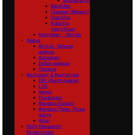
Χειροκίνητο
Βαλβίδες
Γέφυρες (Βάσεις)
Γρανάζια
Κιβώτια
ταχυτήτων
Κινητήρες – Μοτέρ
Φρένα
Αντλία -Τρόμπα
φρένου
Δαγκάνες
Σεβρό φρένων
Τακάκια
Φωτισμός & Φωτιστικά
DRL/Φώτα ημέρας
LED
Xenon
Προβολείς
Φανάρια Εμπρός
Φανάρια Πίσω -Πίσω
φώτα
Φλάς
Ψύξη-Θέρμανση-
Κλιματισμός