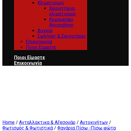
Κλιματισμος
Χειριστήρια
κλιματισμού
Κομπρεσέρ
Aircondition
Δοχεία
Σωλήνες & Σφιγκτήρες
Επικοινωνία
Ποιοι Είμαστε
Ποιοι Είμαστε
Επικοινωνία
Home
/
Ανταλλακτικα & Αξεσουάρ
/
Αυτοκινήτων
/
Φωτισμός & Φωτιστικά
/
Φανάρια Πίσω -Πίσω φώτα