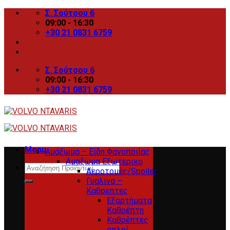
Skip
Σ. Σούτσου 6
to
09:00 - 16:30
content
+30 21 0831 6759
Σ. Σούτσου 6
09:00 - 16:30
+30 21 0831 6759
Menu
Αμάξωμα – Είδη Φανοποιίας
Αμαξωμα Εξωτερικο
Search
Αεροτομές/Spoiler
for:
Γυαλινα –
Καθρεπτες
Εξαρτήματα
Καθρέπτη
Καθρέπτες
απλοί