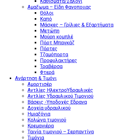
Καθίσματα/Σαλόνι
Αμαξωμα – Είδη Φανοποιιας
Θόλοι
Καπό
Μάσκες – Γρίλιες & Εξαρτήματα
Μετώπη
Μούρη κομπλέ
Πόρτ Μπαγκάζ
Πόρτες
Τζαμόπορτα
Προφυλακτήρες
Τραβέρσα
Φτερά
Ανάρτηση & Τιμόνι
Αμορτισέρ
Αντλίες ΗλεκτροΥδραυλικές
Αντλίες Υδραυλικού Τιμονιού
Βάσεις -Υποδοχές Εδρανα
Δοχεία υδραυλικού
Ημιαξόνια
Κολώνα τιμονιού
Κρεμαγιέρα
Ταινία τιμονιού – Σερπαντίνα
Τιμόνια