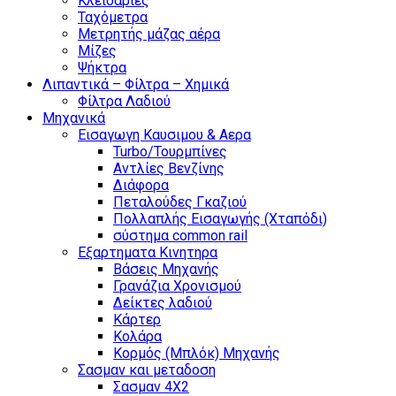
Κλειδαριές
Ταχόμετρα
Μετρητής μάζας αέρα
Μίζες
Ψήκτρα
Λιπαντικά – Φίλτρα – Χημικά
Φίλτρα Λαδιού
Μηχανικά
Εισαγωγη Καυσιμου & Αερα
Turbo/Τουρμπίνες
Αντλίες Βενζίνης
Διάφορα
Πεταλούδες Γκαζιού
Πολλαπλής Εισαγωγής (Χταπόδι)
σύστημα common rail
Εξαρτηματα Κινητηρα
Βάσεις Μηχανής
Γρανάζια Χρονισμού
Δείκτες λαδιού
Κάρτερ
Κολάρα
Κορμός (Μπλόκ) Μηχανής
Σασμαν και μεταδοση
Σασμαν 4Χ2