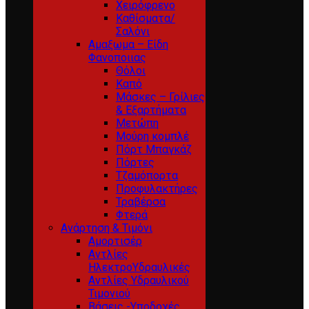
Χειρόφρενο
Καθίσματα/
Σαλόνι
Αμαξωμα – Είδη
Φανοποιιας
Θόλοι
Καπό
Μάσκες – Γρίλιες
& Εξαρτήματα
Μετώπη
Μούρη κομπλέ
Πόρτ Μπαγκάζ
Πόρτες
Τζαμόπορτα
Προφυλακτήρες
Τραβέρσα
Φτερά
Ανάρτηση & Τιμόνι
Αμορτισέρ
Αντλίες
ΗλεκτροΥδραυλικές
Αντλίες Υδραυλικού
Τιμονιού
Βάσεις -Υποδοχές