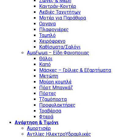
Ζώνες & Μέρη
Καντράν-Κοντέρ
Λεβιές Ταχυτήτων
Μοτέρ για Παράθυρα
Οργανα
Πλαφονιέρες
Ταμπλό
Χειρόφρενο
Καθίσματα/Σαλόνι
Αμαξωμα – Είδη Φανοποιιας
Θόλοι
Καπό
Μάσκες – Γρίλιες & Εξαρτήματα
Μετώπη
Μούρη κομπλέ
Πόρτ Μπαγκάζ
Πόρτες
Τζαμόπορτα
Προφυλακτήρες
Τραβέρσα
Φτερά
Ανάρτηση & Τιμόνι
Αμορτισέρ
Αντλίες ΗλεκτροΥδραυλικές