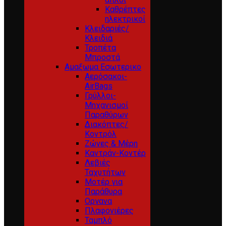
Καθρέπτες
ηλεκτρικοί
Κλειδαριές/
Κλειδιά
Τροπέτα
Μπροστά
Αμαξωμα Εσωτερικο
Αερόσακοι-
AirBags
Γρύλλοι-
Μηχανισμοί
Παραθύρων
Διακόπτες/
Κοντρόλ
Ζώνες & Μέρη
Καντράν-Κοντέρ
Λεβιές
Ταχυτήτων
Μοτέρ για
Παράθυρα
Οργανα
Πλαφονιέρες
Ταμπλό