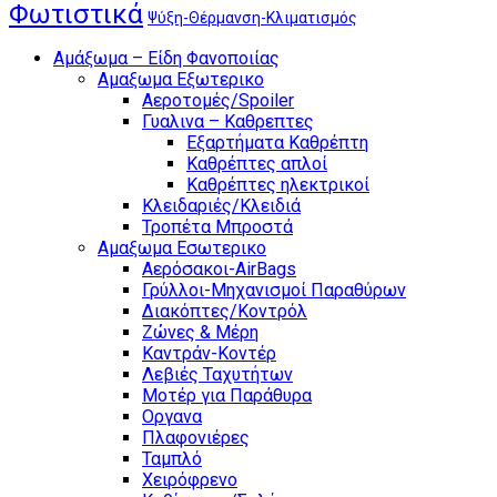
Φωτιστικά
Ψύξη-Θέρμανση-Κλιματισμός
Αμάξωμα – Είδη Φανοποιίας
Αμαξωμα Εξωτερικο
Αεροτομές/Spoiler
Γυαλινα – Καθρεπτες
Εξαρτήματα Καθρέπτη
Καθρέπτες απλοί
Καθρέπτες ηλεκτρικοί
Κλειδαριές/Κλειδιά
Τροπέτα Μπροστά
Αμαξωμα Εσωτερικο
Αερόσακοι-AirBags
Γρύλλοι-Μηχανισμοί Παραθύρων
Διακόπτες/Κοντρόλ
Ζώνες & Μέρη
Καντράν-Κοντέρ
Λεβιές Ταχυτήτων
Μοτέρ για Παράθυρα
Οργανα
Πλαφονιέρες
Ταμπλό
Χειρόφρενο