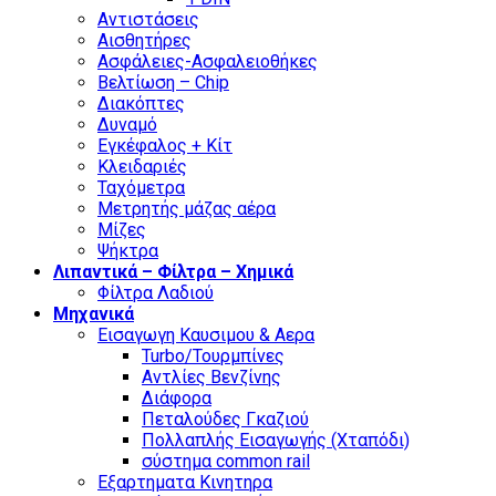
Αντιστάσεις
Αισθητήρες
Ασφάλειες-Ασφαλειοθήκες
Βελτίωση – Chip
Διακόπτες
Δυναμό
Εγκέφαλος + Κίτ
Κλειδαριές
Ταχόμετρα
Μετρητής μάζας αέρα
Μίζες
Ψήκτρα
Λιπαντικά – Φίλτρα – Χημικά
Φίλτρα Λαδιού
Μηχανικά
Εισαγωγη Καυσιμου & Αερα
Turbo/Τουρμπίνες
Αντλίες Βενζίνης
Διάφορα
Πεταλούδες Γκαζιού
Πολλαπλής Εισαγωγής (Χταπόδι)
σύστημα common rail
Εξαρτηματα Κινητηρα