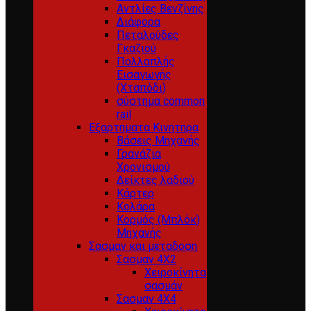
Αντλίες Βενζίνης
Διάφορα
Πεταλούδες
Γκαζιού
Πολλαπλής
Εισαγωγής
(Χταπόδι)
σύστημα common
rail
Εξαρτηματα Κινητηρα
Βάσεις Μηχανής
Γρανάζια
Χρονισμού
Δείκτες λαδιού
Κάρτερ
Κολάρα
Κορμός (Μπλόκ)
Μηχανής
Σασμαν και μεταδοση
Σασμαν 4Χ2
Χειροκίνητα
σασμάν
Σασμαν 4Χ4