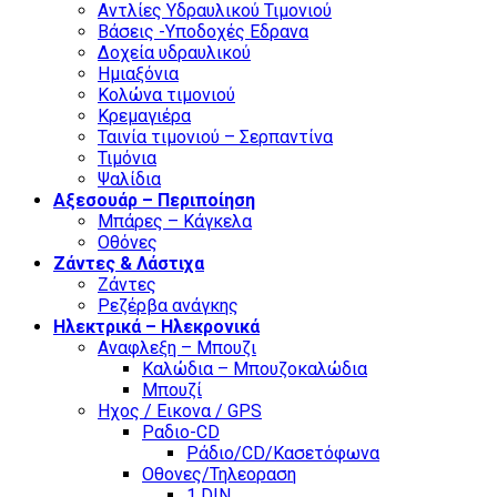
Αντλίες Υδραυλικού Τιμονιού
Βάσεις -Υποδοχές Εδρανα
Δοχεία υδραυλικού
Ημιαξόνια
Κολώνα τιμονιού
Κρεμαγιέρα
Ταινία τιμονιού – Σερπαντίνα
Τιμόνια
Ψαλίδια
Αξεσουάρ – Περιποίηση
Μπάρες – Κάγκελα
Οθόνες
Ζάντες & Λάστιχα
Ζάντες
Ρεζέρβα ανάγκης
Ηλεκτρικά – Ηλεκρονικά
Αναφλεξη – Μπουζι
Καλώδια – Μπουζοκαλώδια
Μπουζί
Ηχος / Εικονα / GPS
Ραδιο-CD
Ράδιο/CD/Κασετόφωνα
Οθονες/Τηλεοραση
1 DIN