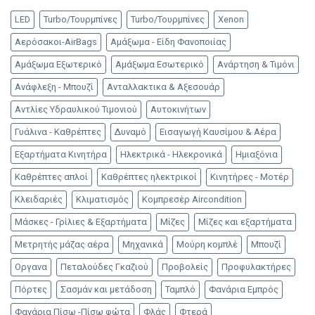
LED
Turbo/Τουρμπίνες
Turbo/Τουρμπίνες
Xenon
Αερόσακοι-AirBags
Αμάξωμα - Είδη Φανοποιίας
Αμάξωμα Εξωτερικό
Αμάξωμα Εσωτερικό
Ανάρτηση & Τιμόνι
Ανάφλεξη - Μπουζί
Ανταλλακτικα & Αξεσουάρ
Αντλίες Υδραυλικού Τιμονιού
Αυτοκινήτων
Γυάλινα - Καθρέπτες
Δυναμό
Εισαγωγή Καυσίμου & Αέρα
Εξαρτήματα Κινητήρα
Ηλεκτρικά - Ηλεκρονικά
Ημιαξόνια
Καθρέπτες απλοί
Καθρέπτες ηλεκτρικοί
Κινητήρες - Μοτέρ
Κλειδαριές
Κλιματισμός
Κομπρεσέρ Aircondition
Μάσκες - Γρίλιες & Εξαρτήματα
Μίζες
Μίζες και εξαρτήματα
Μετρητής μάζας αέρα
Μηχανικά
Μούρη κομπλέ
Μπουζί
Οργανα
Πεταλούδες Γκαζιού
Προβολείς
Προφυλακτήρες
Πόρτες
Σασμάν και μετάδοση
Ταμπλό
Φανάρια Εμπρός
Φανάρια Πίσω -Πίσω φώτα
Φλάς
Φτερά