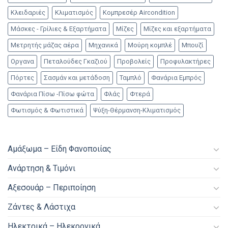
Κλειδαριές
Κλιματισμός
Κομπρεσέρ Aircondition
Μάσκες - Γρίλιες & Εξαρτήματα
Μίζες
Μίζες και εξαρτήματα
Μετρητής μάζας αέρα
Μηχανικά
Μούρη κομπλέ
Μπουζί
Οργανα
Πεταλούδες Γκαζιού
Προβολείς
Προφυλακτήρες
Πόρτες
Σασμάν και μετάδοση
Ταμπλό
Φανάρια Εμπρός
Φανάρια Πίσω -Πίσω φώτα
Φλάς
Φτερά
Φωτισμός & Φωτιστικά
Ψύξη-Θέρμανση-Κλιματισμός
Αμάξωμα – Είδη Φανοποιίας
Ανάρτηση & Τιμόνι
Αξεσουάρ – Περιποίηση
Ζάντες & Λάστιχα
Ηλεκτρικά – Ηλεκρονικά