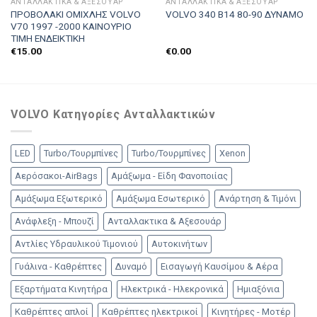
ΑΝΤΑΛΛΑΚΤΙΚΑ & ΑΞΕΣΟΥΆΡ
ΑΝΤΑΛΛΑΚΤΙΚΑ & ΑΞΕΣΟΥΆΡ
ΠΡΟΒΟΛΑΚΙ ΟΜΙΧΛΗΣ VOLVO
VOLVO 340 Β14 80-90 ΔΥΝΑΜΟ
V70 1997 -2000 ΚΑΙΝΟΥΡΙΟ
ΤΙΜΗ ΕΝΔΕΙΚΤΙΚΗ
€
15.00
€
0.00
VOLVO Κατηγορίες Ανταλλακτικών
LED
Turbo/Τουρμπίνες
Turbo/Τουρμπίνες
Xenon
Αερόσακοι-AirBags
Αμάξωμα - Είδη Φανοποιίας
Αμάξωμα Εξωτερικό
Αμάξωμα Εσωτερικό
Ανάρτηση & Τιμόνι
Ανάφλεξη - Μπουζί
Ανταλλακτικα & Αξεσουάρ
Αντλίες Υδραυλικού Τιμονιού
Αυτοκινήτων
Γυάλινα - Καθρέπτες
Δυναμό
Εισαγωγή Καυσίμου & Αέρα
Εξαρτήματα Κινητήρα
Ηλεκτρικά - Ηλεκρονικά
Ημιαξόνια
Καθρέπτες απλοί
Καθρέπτες ηλεκτρικοί
Κινητήρες - Μοτέρ