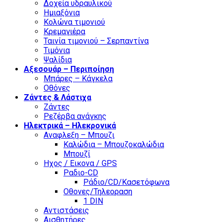
Δοχεία υδραυλικού
Ημιαξόνια
Κολώνα τιμονιού
Κρεμαγιέρα
Ταινία τιμονιού – Σερπαντίνα
Τιμόνια
Ψαλίδια
Αξεσουάρ – Περιποίηση
Μπάρες – Κάγκελα
Οθόνες
Ζάντες & Λάστιχα
Ζάντες
Ρεζέρβα ανάγκης
Ηλεκτρικά – Ηλεκρονικά
Αναφλεξη – Μπουζι
Καλώδια – Μπουζοκαλώδια
Μπουζί
Ηχος / Εικονα / GPS
Ραδιο-CD
Ράδιο/CD/Κασετόφωνα
Οθονες/Τηλεοραση
1 DIN
Αντιστάσεις
Αισθητήρες