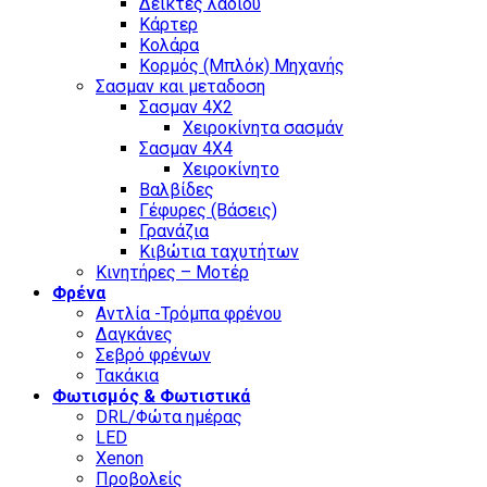
Δείκτες λαδιού
Κάρτερ
Κολάρα
Κορμός (Μπλόκ) Μηχανής
Σασμαν και μεταδοση
Σασμαν 4Χ2
Χειροκίνητα σασμάν
Σασμαν 4Χ4
Χειροκίνητο
Βαλβίδες
Γέφυρες (Βάσεις)
Γρανάζια
Κιβώτια ταχυτήτων
Κινητήρες – Μοτέρ
Φρένα
Αντλία -Τρόμπα φρένου
Δαγκάνες
Σεβρό φρένων
Τακάκια
Φωτισμός & Φωτιστικά
DRL/Φώτα ημέρας
LED
Xenon
Προβολείς