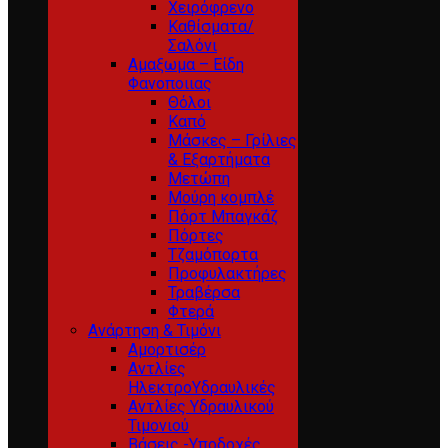
Χειρόφρενο
Καθίσματα/
Σαλόνι
Αμαξωμα – Είδη
Φανοποιιας
Θόλοι
Καπό
Μάσκες – Γρίλιες
& Εξαρτήματα
Μετώπη
Μούρη κομπλέ
Πόρτ Μπαγκάζ
Πόρτες
Τζαμόπορτα
Προφυλακτήρες
Τραβέρσα
Φτερά
Ανάρτηση & Τιμόνι
Αμορτισέρ
Αντλίες
ΗλεκτροΥδραυλικές
Αντλίες Υδραυλικού
Τιμονιού
Βάσεις -Υποδοχές