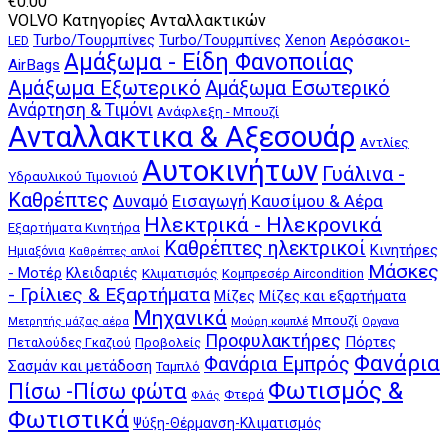
€
0.00
VOLVO Κατηγορίες Ανταλλακτικών
Αερόσακοι-
Turbo/Τουρμπίνες
Turbo/Τουρμπίνες
Xenon
LED
Αμάξωμα - Είδη Φανοποιίας
AirBags
Αμάξωμα Εξωτερικό
Αμάξωμα Εσωτερικό
Ανάρτηση & Τιμόνι
Ανάφλεξη - Μπουζί
Ανταλλακτικα & Αξεσουάρ
Αντλίες
Αυτοκινήτων
Γυάλινα -
Υδραυλικού Τιμονιού
Καθρέπτες
Δυναμό
Εισαγωγή Καυσίμου & Αέρα
Ηλεκτρικά - Ηλεκρονικά
Εξαρτήματα Κινητήρα
Καθρέπτες ηλεκτρικοί
Κινητήρες
Ημιαξόνια
Καθρέπτες απλοί
Μάσκες
- Μοτέρ
Κλειδαριές
Κλιματισμός
Κομπρεσέρ Aircondition
- Γρίλιες & Εξαρτήματα
Μίζες
Μίζες και εξαρτήματα
Μηχανικά
Μπουζί
Μούρη κομπλέ
Μετρητής μάζας αέρα
Οργανα
Προφυλακτήρες
Πόρτες
Πεταλούδες Γκαζιού
Προβολείς
Φανάρια
Φανάρια Εμπρός
Σασμάν και μετάδοση
Ταμπλό
Φωτισμός &
Πίσω -Πίσω φώτα
Φτερά
Φλάς
Φωτιστικά
Ψύξη-Θέρμανση-Κλιματισμός