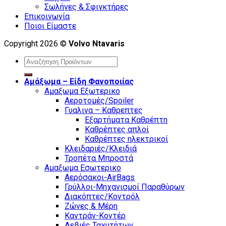
Σωλήνες & Σφιγκτήρες
Επικοινωνία
Ποιοι Είμαστε
Copyright 2026 ©
Volvo Ntavaris
Search
for:
Αμάξωμα – Είδη Φανοποιίας
Αμαξωμα Εξωτερικο
Αεροτομές/Spoiler
Γυαλινα – Καθρεπτες
Εξαρτήματα Καθρέπτη
Καθρέπτες απλοί
Καθρέπτες ηλεκτρικοί
Κλειδαριές/Κλειδιά
Τροπέτα Μπροστά
Αμαξωμα Εσωτερικο
Αερόσακοι-AirBags
Γρύλλοι-Μηχανισμοί Παραθύρων
Διακόπτες/Κοντρόλ
Ζώνες & Μέρη
Καντράν-Κοντέρ
Λεβιές Ταχυτήτων