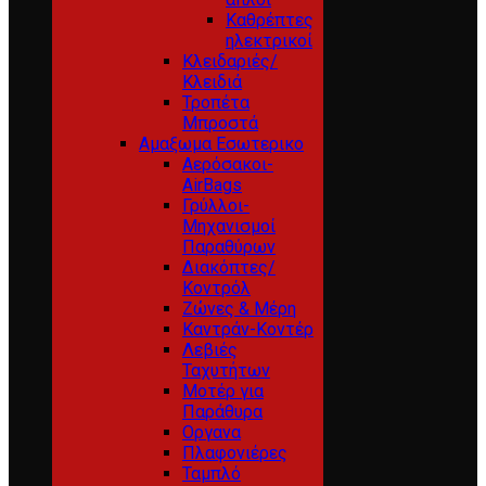
Καθρέπτες
ηλεκτρικοί
Κλειδαριές/
Κλειδιά
Τροπέτα
Μπροστά
Αμαξωμα Εσωτερικο
Αερόσακοι-
AirBags
Γρύλλοι-
Μηχανισμοί
Παραθύρων
Διακόπτες/
Κοντρόλ
Ζώνες & Μέρη
Καντράν-Κοντέρ
Λεβιές
Ταχυτήτων
Μοτέρ για
Παράθυρα
Οργανα
Πλαφονιέρες
Ταμπλό