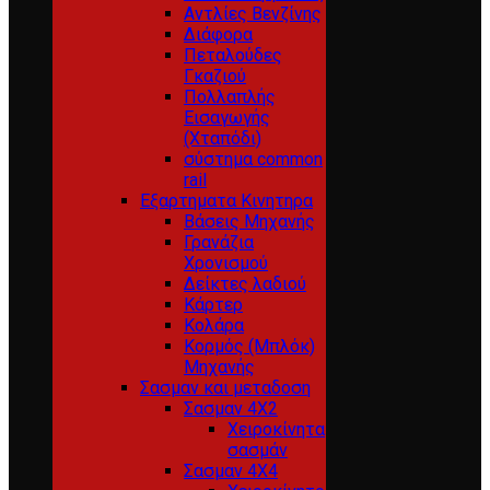
Αντλίες Βενζίνης
Διάφορα
Πεταλούδες
Γκαζιού
Πολλαπλής
Εισαγωγής
(Χταπόδι)
σύστημα common
rail
Εξαρτηματα Κινητηρα
Βάσεις Μηχανής
Γρανάζια
Χρονισμού
Δείκτες λαδιού
Κάρτερ
Κολάρα
Κορμός (Μπλόκ)
Μηχανής
Σασμαν και μεταδοση
Σασμαν 4Χ2
Χειροκίνητα
σασμάν
Σασμαν 4Χ4