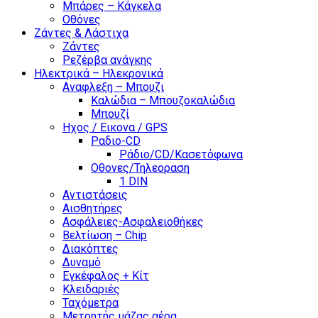
Μπάρες – Κάγκελα
Οθόνες
Ζάντες & Λάστιχα
Ζάντες
Ρεζέρβα ανάγκης
Ηλεκτρικά – Ηλεκρονικά
Αναφλεξη – Μπουζι
Καλώδια – Μπουζοκαλώδια
Μπουζί
Ηχος / Εικονα / GPS
Ραδιο-CD
Ράδιο/CD/Κασετόφωνα
Οθονες/Τηλεοραση
1 DIN
Αντιστάσεις
Αισθητήρες
Ασφάλειες-Ασφαλειοθήκες
Βελτίωση – Chip
Διακόπτες
Δυναμό
Εγκέφαλος + Κίτ
Κλειδαριές
Ταχόμετρα
Μετρητής μάζας αέρα