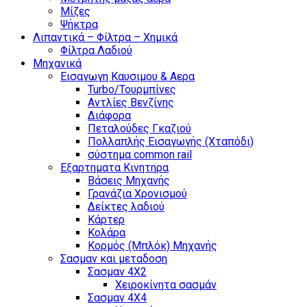
Μίζες
Ψήκτρα
Λιπαντικά – Φίλτρα – Χημικά
Φίλτρα Λαδιού
Μηχανικά
Εισαγωγη Καυσιμου & Αερα
Turbo/Τουρμπίνες
Αντλίες Βενζίνης
Διάφορα
Πεταλούδες Γκαζιού
Πολλαπλής Εισαγωγής (Χταπόδι)
σύστημα common rail
Εξαρτηματα Κινητηρα
Βάσεις Μηχανής
Γρανάζια Χρονισμού
Δείκτες λαδιού
Κάρτερ
Κολάρα
Κορμός (Μπλόκ) Μηχανής
Σασμαν και μεταδοση
Σασμαν 4Χ2
Χειροκίνητα σασμάν
Σασμαν 4Χ4