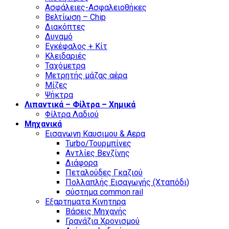
Ασφάλειες-Ασφαλειοθήκες
Βελτίωση – Chip
Διακόπτες
Δυναμό
Εγκέφαλος + Κίτ
Κλειδαριές
Ταχόμετρα
Μετρητής μάζας αέρα
Μίζες
Ψήκτρα
Λιπαντικά – Φίλτρα – Χημικά
Φίλτρα Λαδιού
Μηχανικά
Εισαγωγη Καυσιμου & Αερα
Turbo/Τουρμπίνες
Αντλίες Βενζίνης
Διάφορα
Πεταλούδες Γκαζιού
Πολλαπλής Εισαγωγής (Χταπόδι)
σύστημα common rail
Εξαρτηματα Κινητηρα
Βάσεις Μηχανής
Γρανάζια Χρονισμού