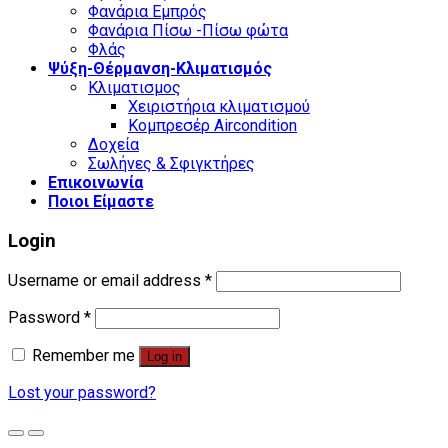
Φανάρια Εμπρός
Φανάρια Πίσω -Πίσω φώτα
Φλάς
Ψύξη-Θέρμανση-Κλιματισμός
Κλιματισμος
Χειριστήρια κλιματισμού
Κομπρεσέρ Aircondition
Δοχεία
Σωλήνες & Σφιγκτήρες
Επικοινωνία
Ποιοι Είμαστε
Login
Username or email address
*
Password
*
Remember me
Log in
Lost your password?