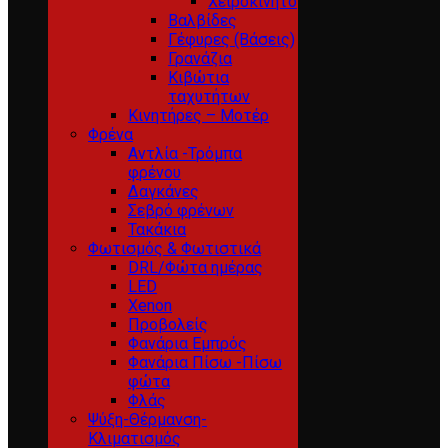
Χειροκίνητο
Βαλβίδες
Γέφυρες (Βάσεις)
Γρανάζια
Κιβώτια
ταχυτήτων
Κινητήρες – Μοτέρ
Φρένα
Αντλία -Τρόμπα
φρένου
Δαγκάνες
Σεβρό φρένων
Τακάκια
Φωτισμός & Φωτιστικά
DRL/Φώτα ημέρας
LED
Xenon
Προβολείς
Φανάρια Εμπρός
Φανάρια Πίσω -Πίσω
φώτα
Φλάς
Ψύξη-Θέρμανση-
Κλιματισμός