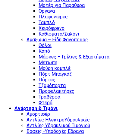
Μοτέρ για Παράθυρα
Οργανα
Πλαφονιέρες
Ταμπλό
Χειρόφρενο
Καθίσματα/Σαλόνι
Αμαξωμα – Είδη Φανοποιιας
Θόλοι
Καπό
Μάσκες – Γρίλιες & Εξαρτήματα
Μετώπη
Μούρη κομπλέ
Πόρτ Μπαγκάζ
Πόρτες
Τζαμόπορτα
Προφυλακτήρες
Τραβέρσα
Φτερά
Ανάρτηση & Τιμόνι
Αμορτισέρ
Αντλίες ΗλεκτροΥδραυλικές
Αντλίες Υδραυλικού Τιμονιού
Βάσεις -Υποδοχές Εδρανα