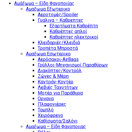
Αμάξωμα – Είδη Φανοποιίας
Αμαξωμα Εξωτερικο
Αεροτομές/Spoiler
Γυαλινα – Καθρεπτες
Εξαρτήματα Καθρέπτη
Καθρέπτες απλοί
Καθρέπτες ηλεκτρικοί
Κλειδαριές/Κλειδιά
Τροπέτα Μπροστά
Αμαξωμα Εσωτερικο
Αερόσακοι-AirBags
Γρύλλοι-Μηχανισμοί Παραθύρων
Διακόπτες/Κοντρόλ
Ζώνες & Μέρη
Καντράν-Κοντέρ
Λεβιές Ταχυτήτων
Μοτέρ για Παράθυρα
Οργανα
Πλαφονιέρες
Ταμπλό
Χειρόφρενο
Καθίσματα/Σαλόνι
Αμαξωμα – Είδη Φανοποιιας