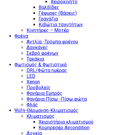
Χειροκίνητο
Βαλβίδες
Γέφυρες (Βάσεις)
Γρανάζια
Κιβώτια ταχυτήτων
Κινητήρες – Μοτέρ
Φρένα
Αντλία -Τρόμπα φρένου
Δαγκάνες
Σεβρό φρένων
Τακάκια
Φωτισμός & Φωτιστικά
DRL/Φώτα ημέρας
LED
Xenon
Προβολείς
Φανάρια Εμπρός
Φανάρια Πίσω -Πίσω φώτα
Φλάς
Ψύξη-Θέρμανση-Κλιματισμός
Κλιματισμος
Χειριστήρια κλιματισμού
Κομπρεσέρ Aircondition
Δοχεία