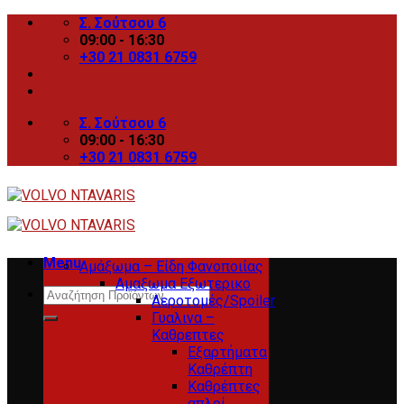
Skip
Σ. Σούτσου 6
to
09:00 - 16:30
content
+30 21 0831 6759
Σ. Σούτσου 6
09:00 - 16:30
+30 21 0831 6759
Menu
Αμάξωμα – Είδη Φανοποιίας
Αμαξωμα Εξωτερικο
Search
Αεροτομές/Spoiler
for:
Γυαλινα –
Καθρεπτες
Εξαρτήματα
Καθρέπτη
Καθρέπτες
απλοί