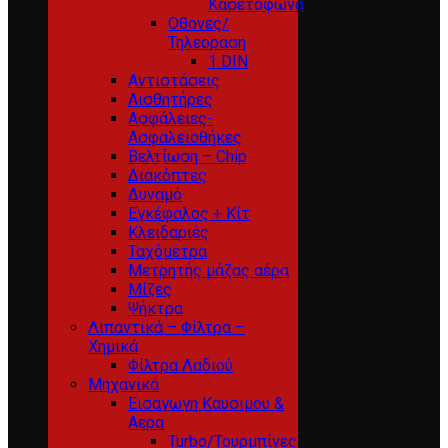
Κασετόφωνα
Οθονες/
Τηλεοραση
1 DIN
Αντιστάσεις
Αισθητήρες
Ασφάλειες-
Ασφαλειοθήκες
Βελτίωση – Chip
Διακόπτες
Δυναμό
Εγκέφαλος + Κίτ
Κλειδαριές
Ταχόμετρα
Μετρητής μάζας αέρα
Μίζες
Ψήκτρα
Λιπαντικά – Φίλτρα –
Χημικά
Φίλτρα Λαδιού
Μηχανικά
Εισαγωγη Καυσιμου &
Αερα
Turbo/Τουρμπίνες