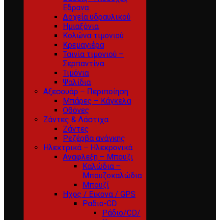
Εδρανα
Δοχεία υδραυλικού
Ημιαξόνια
Κολώνα τιμονιού
Κρεμαγιέρα
Ταινία τιμονιού –
Σερπαντίνα
Τιμόνια
Ψαλίδια
Αξεσουάρ – Περιποίηση
Μπάρες – Κάγκελα
Οθόνες
Ζάντες & Λάστιχα
Ζάντες
Ρεζέρβα ανάγκης
Ηλεκτρικά – Ηλεκρονικά
Αναφλεξη – Μπουζι
Καλώδια –
Μπουζοκαλώδια
Μπουζί
Ηχος / Εικονα / GPS
Ραδιο-CD
Ράδιο/CD/