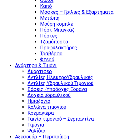
Θόλοι
Καπό
Μάσκες – Γρίλιες & Εξαρτήματα
Μετώπη
Μούρη κομπλέ
Πόρτ Μπαγκάζ
Πόρτες
Τζαμόπορτα
Προφυλακτήρες
Τραβέρσα
Φτερά
Ανάρτηση & Τιμόνι
Αμορτισέρ
Αντλίες ΗλεκτροΥδραυλικές
Αντλίες Υδραυλικού Τιμονιού
Βάσεις -Υποδοχές Εδρανα
Δοχεία υδραυλικού
Ημιαξόνια
Κολώνα τιμονιού
Κρεμαγιέρα
Ταινία τιμονιού – Σερπαντίνα
Τιμόνια
Ψαλίδια
Αξεσουάρ – Περιποίηση