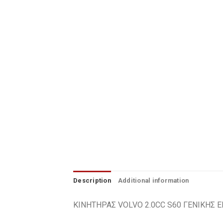
Φρένα
Φωτισμός & Φωτιστικά
Ψύξη-Θέρμανση-Κλιματισμός
Επικοινωνία
Ποιοι Είμαστε
Description
Additional information
ΚΙΝΗΤΗΡΑΣ VOLVO 2.0CC S60 ΓΕΝΙΚΗΣ 