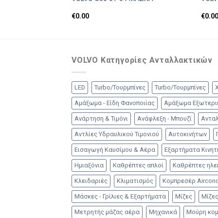
€
0.00
€
0.0
VOLVO Κατηγορίες Ανταλλακτικών
LED
Turbo/Τουρμπίνες
Turbo/Τουρμπίνες
Αμάξωμα - Είδη Φανοποιίας
Αμάξωμα Εξωτερι
Ανάρτηση & Τιμόνι
Ανάφλεξη - Μπουζί
Ανταλ
Αντλίες Υδραυλικού Τιμονιού
Αυτοκινήτων
Εισαγωγή Καυσίμου & Αέρα
Εξαρτήματα Κινη
Ημιαξόνια
Καθρέπτες απλοί
Καθρέπτες ηλε
Κλειδαριές
Κλιματισμός
Κομπρεσέρ Aircond
Μάσκες - Γρίλιες & Εξαρτήματα
Μίζες
Μίζες
Μετρητής μάζας αέρα
Μηχανικά
Μούρη κο