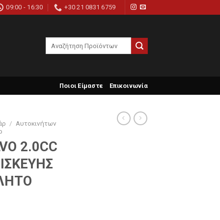
09:00 - 16:30
+30 21 0831 6759
Search
for:
Ποιοι Είμαστε
Επικοινωνία
άρ
/
Αυτοκινήτων
ρ
VO 2.0CC
ΠΙΣΚΕΥΗΣ
ΛΗΤΟ