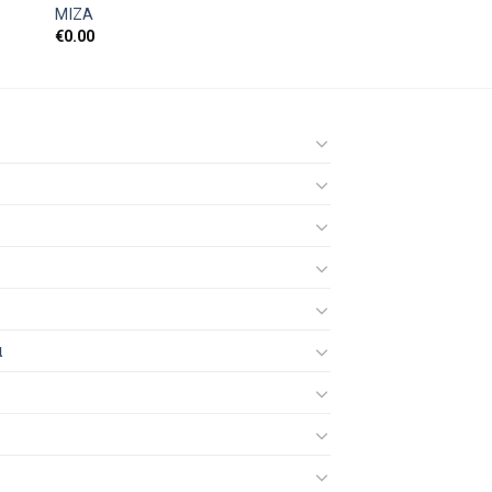
ΜΙΖΑ
€
0.00
ά