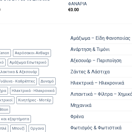
ΦΑΝΑΡΙΑ
0
€
0.00
Αμάξωμα – Είδη Φανοποιίας
Ανάρτηση & Τιμόνι
Xenon
Αερόσακοι-AirBags
Αξεσουάρ – Περιποίηση
κό
Αμάξωμα Εσωτερικό
Ζάντες & Λάστιχα
λακτικα & Αξεσουάρ
Γυάλινα - Καθρέπτες
Δυναμό
Ηλεκτρικά – Ηλεκρονικά
τήρα
Ηλεκτρικά - Ηλεκρονικά
Λιπαντικά – Φίλτρα – Χημικ
κτρικοί
Κινητήρες - Μοτέρ
Μηχανικά
ition
Φρένα
 και εξαρτήματα
Φωτισμός & Φωτιστικά
μπλέ
Μπουζί
Οργανα