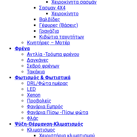
Χειροκίνητα σασμάν
Σασμαν 4Χ4
Χειροκίνητο
Βαλβίδες
Γέφυρες (Βάσεις)
Γρανάζια
Κιβώτια ταχυτήτων
Κινητήρες – Μοτέρ
Φρένα
Αντλία -Τρόμπα φρένου
Δαγκάνες
Σεβρό φρένων
Τακάκια
Φωτισμός & Φωτιστικά
DRL/Φώτα ημέρας
LED
Xenon
Προβολείς
Φανάρια Εμπρός
Φανάρια Πίσω -Πίσω φώτα
Φλάς
Ψύξη-Θέρμανση-Κλιματισμός
Κλιματισμος
Χειριστήρια κλιματισμού