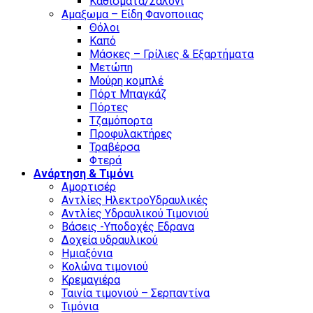
Καθίσματα/Σαλόνι
Αμαξωμα – Είδη Φανοποιιας
Θόλοι
Καπό
Μάσκες – Γρίλιες & Εξαρτήματα
Μετώπη
Μούρη κομπλέ
Πόρτ Μπαγκάζ
Πόρτες
Τζαμόπορτα
Προφυλακτήρες
Τραβέρσα
Φτερά
Ανάρτηση & Τιμόνι
Αμορτισέρ
Αντλίες ΗλεκτροΥδραυλικές
Αντλίες Υδραυλικού Τιμονιού
Βάσεις -Υποδοχές Εδρανα
Δοχεία υδραυλικού
Ημιαξόνια
Κολώνα τιμονιού
Κρεμαγιέρα
Ταινία τιμονιού – Σερπαντίνα
Τιμόνια