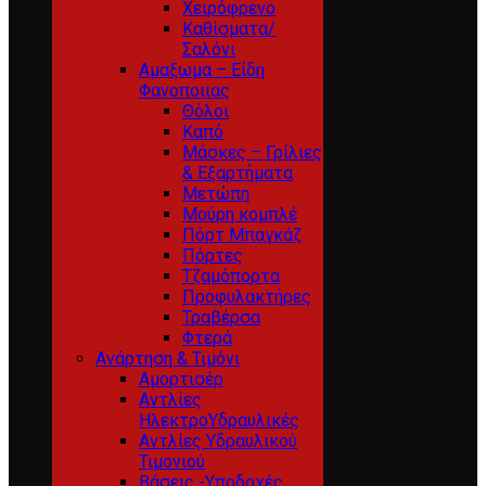
Χειρόφρενο
Καθίσματα/
Σαλόνι
Αμαξωμα – Είδη
Φανοποιιας
Θόλοι
Καπό
Μάσκες – Γρίλιες
& Εξαρτήματα
Μετώπη
Μούρη κομπλέ
Πόρτ Μπαγκάζ
Πόρτες
Τζαμόπορτα
Προφυλακτήρες
Τραβέρσα
Φτερά
Ανάρτηση & Τιμόνι
Αμορτισέρ
Αντλίες
ΗλεκτροΥδραυλικές
Αντλίες Υδραυλικού
Τιμονιού
Βάσεις -Υποδοχές