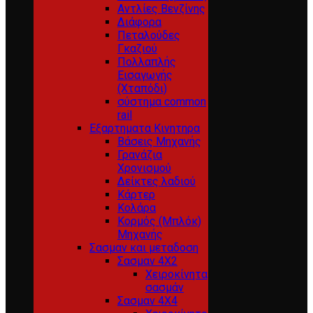
Αντλίες Βενζίνης
Διάφορα
Πεταλούδες
Γκαζιού
Πολλαπλής
Εισαγωγής
(Χταπόδι)
σύστημα common
rail
Εξαρτηματα Κινητηρα
Βάσεις Μηχανής
Γρανάζια
Χρονισμού
Δείκτες λαδιού
Κάρτερ
Κολάρα
Κορμός (Μπλόκ)
Μηχανής
Σασμαν και μεταδοση
Σασμαν 4Χ2
Χειροκίνητα
σασμάν
Σασμαν 4Χ4