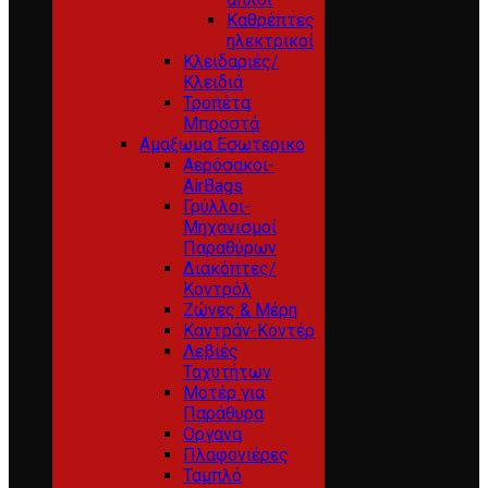
Καθρέπτες
ηλεκτρικοί
Κλειδαριές/
Κλειδιά
Τροπέτα
Μπροστά
Αμαξωμα Εσωτερικο
Αερόσακοι-
AirBags
Γρύλλοι-
Μηχανισμοί
Παραθύρων
Διακόπτες/
Κοντρόλ
Ζώνες & Μέρη
Καντράν-Κοντέρ
Λεβιές
Ταχυτήτων
Μοτέρ για
Παράθυρα
Οργανα
Πλαφονιέρες
Ταμπλό