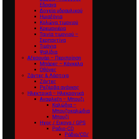
Εδρανα
Δοχεία υδραυλικού
Ημιαξόνια
Κολώνα τιμονιού
Κρεμαγιέρα
Ταινία τιμονιού –
Σερπαντίνα
Τιμόνια
Ψαλίδια
Αξεσουάρ – Περιποίηση
Μπάρες – Κάγκελα
Οθόνες
Ζάντες & Λάστιχα
Ζάντες
Ρεζέρβα ανάγκης
Ηλεκτρικά – Ηλεκρονικά
Αναφλεξη – Μπουζι
Καλώδια –
Μπουζοκαλώδια
Μπουζί
Ηχος / Εικονα / GPS
Ραδιο-CD
Ράδιο/CD/