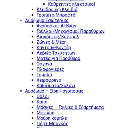
Καθρέπτες ηλεκτρικοί
Κλειδαριές/Κλειδιά
Τροπέτα Μπροστά
Αμαξωμα Εσωτερικο
Αερόσακοι-AirBags
Γρύλλοι-Μηχανισμοί Παραθύρων
Διακόπτες/Κοντρόλ
Ζώνες & Μέρη
Καντράν-Κοντέρ
Λεβιές Ταχυτήτων
Μοτέρ για Παράθυρα
Οργανα
Πλαφονιέρες
Ταμπλό
Χειρόφρενο
Καθίσματα/Σαλόνι
Αμαξωμα – Είδη Φανοποιιας
Θόλοι
Καπό
Μάσκες – Γρίλιες & Εξαρτήματα
Μετώπη
Μούρη κομπλέ
Πόρτ Μπαγκάζ