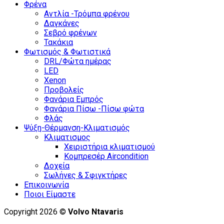
Φρένα
Αντλία -Τρόμπα φρένου
Δαγκάνες
Σεβρό φρένων
Τακάκια
Φωτισμός & Φωτιστικά
DRL/Φώτα ημέρας
LED
Xenon
Προβολείς
Φανάρια Εμπρός
Φανάρια Πίσω -Πίσω φώτα
Φλάς
Ψύξη-Θέρμανση-Κλιματισμός
Κλιματισμος
Χειριστήρια κλιματισμού
Κομπρεσέρ Aircondition
Δοχεία
Σωλήνες & Σφιγκτήρες
Επικοινωνία
Ποιοι Είμαστε
Copyright 2026 ©
Volvo Ntavaris