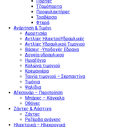
Πόρτες
Τζαμόπορτα
Προφυλακτήρες
Τραβέρσα
Φτερά
Ανάρτηση & Τιμόνι
Αμορτισέρ
Αντλίες ΗλεκτροΥδραυλικές
Αντλίες Υδραυλικού Τιμονιού
Βάσεις -Υποδοχές Εδρανα
Δοχεία υδραυλικού
Ημιαξόνια
Κολώνα τιμονιού
Κρεμαγιέρα
Ταινία τιμονιού – Σερπαντίνα
Τιμόνια
Ψαλίδια
Αξεσουάρ – Περιποίηση
Μπάρες – Κάγκελα
Οθόνες
Ζάντες & Λάστιχα
Ζάντες
Ρεζέρβα ανάγκης
Ηλεκτρικά – Ηλεκρονικά