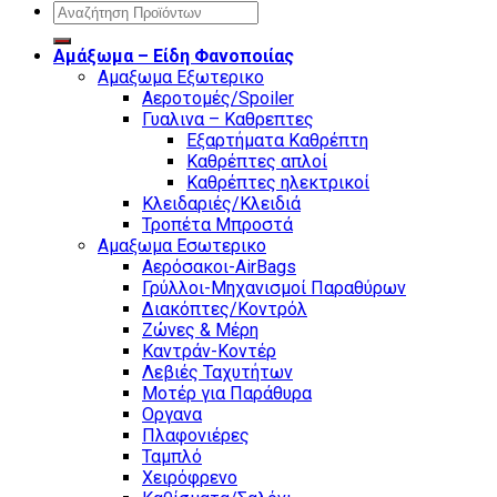
Search
for:
Αμάξωμα – Είδη Φανοποιίας
Αμαξωμα Εξωτερικο
Αεροτομές/Spoiler
Γυαλινα – Καθρεπτες
Εξαρτήματα Καθρέπτη
Καθρέπτες απλοί
Καθρέπτες ηλεκτρικοί
Κλειδαριές/Κλειδιά
Τροπέτα Μπροστά
Αμαξωμα Εσωτερικο
Αερόσακοι-AirBags
Γρύλλοι-Μηχανισμοί Παραθύρων
Διακόπτες/Κοντρόλ
Ζώνες & Μέρη
Καντράν-Κοντέρ
Λεβιές Ταχυτήτων
Μοτέρ για Παράθυρα
Οργανα
Πλαφονιέρες
Ταμπλό
Χειρόφρενο