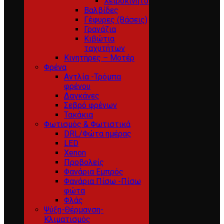
Χειροκίνητο
Βαλβίδες
Γέφυρες (Βάσεις)
Γρανάζια
Κιβώτια
ταχυτήτων
Κινητήρες – Μοτέρ
Φρένα
Αντλία -Τρόμπα
φρένου
Δαγκάνες
Σεβρό φρένων
Τακάκια
Φωτισμός & Φωτιστικά
DRL/Φώτα ημέρας
LED
Xenon
Προβολείς
Φανάρια Εμπρός
Φανάρια Πίσω -Πίσω
φώτα
Φλάς
Ψύξη-Θέρμανση-
Κλιματισμός