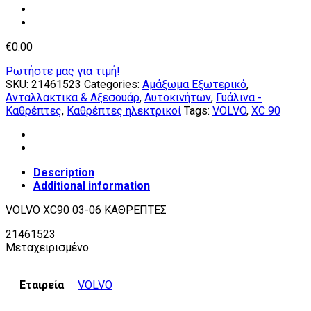
€
0.00
Ρωτήστε μας για τιμή!
SKU:
21461523
Categories:
Αμάξωμα Εξωτερικό
,
Ανταλλακτικα & Αξεσουάρ
,
Αυτοκινήτων
,
Γυάλινα -
Καθρέπτες
,
Καθρέπτες ηλεκτρικοί
Tags:
VOLVO
,
XC 90
Description
Additional information
VOLVO XC90 03-06 ΚΑΘΡΕΠΤΕΣ
21461523
Μεταχειρισμένο
Εταιρεία
VOLVO