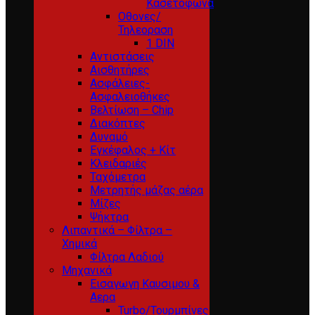
Κασετόφωνα
Οθονες/
Τηλεοραση
1 DIN
Αντιστάσεις
Αισθητήρες
Ασφάλειες-
Ασφαλειοθήκες
Βελτίωση – Chip
Διακόπτες
Δυναμό
Εγκέφαλος + Κίτ
Κλειδαριές
Ταχόμετρα
Μετρητής μάζας αέρα
Μίζες
Ψήκτρα
Λιπαντικά – Φίλτρα –
Χημικά
Φίλτρα Λαδιού
Μηχανικά
Εισαγωγη Καυσιμου &
Αερα
Turbo/Τουρμπίνες