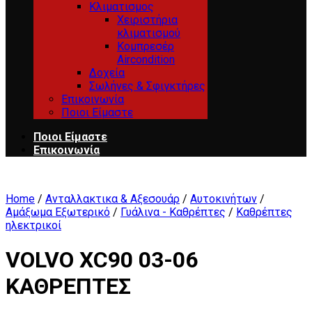
Κλιματισμος
Χειριστήρια
κλιματισμού
Κομπρεσέρ
Aircondition
Δοχεία
Σωλήνες & Σφιγκτήρες
Επικοινωνία
Ποιοι Είμαστε
Ποιοι Είμαστε
Επικοινωνία
Home
/
Ανταλλακτικα & Αξεσουάρ
/
Αυτοκινήτων
/
Αμάξωμα Εξωτερικό
/
Γυάλινα - Καθρέπτες
/
Καθρέπτες
ηλεκτρικοί
VOLVO XC90 03-06
ΚΑΘΡΕΠΤΕΣ