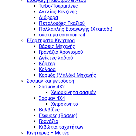
Εισαγωγη Καυσιμου & Αερα
Turbo/Τουρμπίνες
Αντλίες Βενζίνης
Διάφορα
Πεταλούδες Γκαζιού
Πολλαπλής Εισαγωγής (Χταπόδι)
σύστημα common rail
Εξαρτηματα Κινητηρα
Βάσεις Μηχανής
Γρανάζια Χρονισμού
Δείκτες λαδιού
Κάρτερ
Κολάρα
Κορμός (Μπλόκ) Μηχανής
Σασμαν και μεταδοση
Σασμαν 4Χ2
Χειροκίνητα σασμάν
Σασμαν 4Χ4
Χειροκίνητο
Βαλβίδες
Γέφυρες (Βάσεις)
Γρανάζια
Κιβώτια ταχυτήτων
Κινητήρες – Μοτέρ