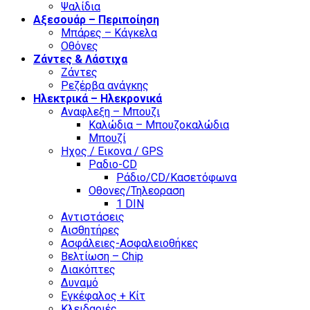
Ψαλίδια
Αξεσουάρ – Περιποίηση
Μπάρες – Κάγκελα
Οθόνες
Ζάντες & Λάστιχα
Ζάντες
Ρεζέρβα ανάγκης
Ηλεκτρικά – Ηλεκρονικά
Αναφλεξη – Μπουζι
Καλώδια – Μπουζοκαλώδια
Μπουζί
Ηχος / Εικονα / GPS
Ραδιο-CD
Ράδιο/CD/Κασετόφωνα
Οθονες/Τηλεοραση
1 DIN
Αντιστάσεις
Αισθητήρες
Ασφάλειες-Ασφαλειοθήκες
Βελτίωση – Chip
Διακόπτες
Δυναμό
Εγκέφαλος + Κίτ
Κλειδαριές