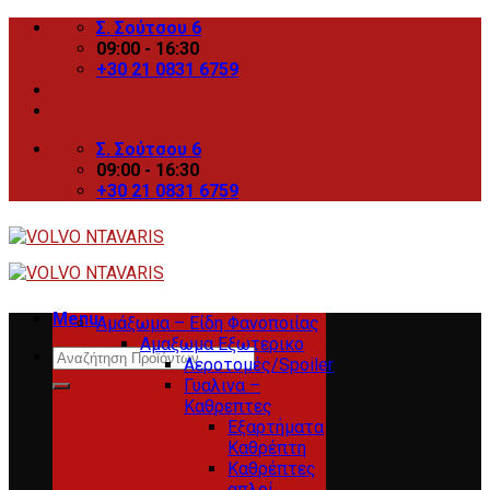
Skip
Σ. Σούτσου 6
to
09:00 - 16:30
content
+30 21 0831 6759
Σ. Σούτσου 6
09:00 - 16:30
+30 21 0831 6759
Menu
Αμάξωμα – Είδη Φανοποιίας
Αμαξωμα Εξωτερικο
Search
Αεροτομές/Spoiler
for:
Γυαλινα –
Καθρεπτες
Εξαρτήματα
Καθρέπτη
Καθρέπτες
απλοί