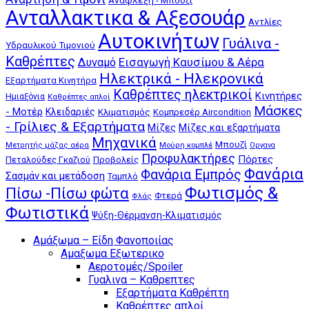
Ανάφλεξη - Μπουζί
Ανταλλακτικα & Αξεσουάρ
Αντλίες
Αυτοκινήτων
Γυάλινα -
Υδραυλικού Τιμονιού
Καθρέπτες
Δυναμό
Εισαγωγή Καυσίμου & Αέρα
Ηλεκτρικά - Ηλεκρονικά
Εξαρτήματα Κινητήρα
Καθρέπτες ηλεκτρικοί
Κινητήρες
Ημιαξόνια
Καθρέπτες απλοί
Μάσκες
- Μοτέρ
Κλειδαριές
Κλιματισμός
Κομπρεσέρ Aircondition
- Γρίλιες & Εξαρτήματα
Μίζες
Μίζες και εξαρτήματα
Μηχανικά
Μπουζί
Μούρη κομπλέ
Μετρητής μάζας αέρα
Οργανα
Προφυλακτήρες
Πόρτες
Πεταλούδες Γκαζιού
Προβολείς
Φανάρια
Φανάρια Εμπρός
Σασμάν και μετάδοση
Ταμπλό
Φωτισμός &
Πίσω -Πίσω φώτα
Φτερά
Φλάς
Φωτιστικά
Ψύξη-Θέρμανση-Κλιματισμός
Αμάξωμα – Είδη Φανοποιίας
Αμαξωμα Εξωτερικο
Αεροτομές/Spoiler
Γυαλινα – Καθρεπτες
Εξαρτήματα Καθρέπτη
Καθρέπτες απλοί