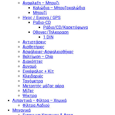
Αναφλεξη – Μπουζι
Καλώδια – Μπουζοκαλώδια
Μπουζί
Ηχος / Εικονα / GPS
Ραδιο-CD
Ράδιο/CD/Κασετόφωνα
Οθονες/Τηλεοραση
1 DIN
Αντιστάσεις
Αισθητήρες
Ασφάλειες-Ασφαλειοθήκες
Βελτίωση – Chip
Διακόπτες
Δυναμό
Εγκέφαλος + Κίτ
Κλειδαριές
Ταχόμετρα
Μετρητής μάζας αέρα
Μίζες
Ψήκτρα
Λιπαντικά – Φίλτρα – Χημικά
Φίλτρα Λαδιού
Μηχανικά