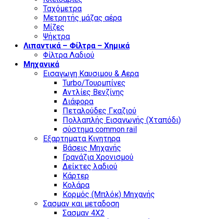
Ταχόμετρα
Μετρητής μάζας αέρα
Μίζες
Ψήκτρα
Λιπαντικά – Φίλτρα – Χημικά
Φίλτρα Λαδιού
Μηχανικά
Εισαγωγη Καυσιμου & Αερα
Turbo/Τουρμπίνες
Αντλίες Βενζίνης
Διάφορα
Πεταλούδες Γκαζιού
Πολλαπλής Εισαγωγής (Χταπόδι)
σύστημα common rail
Εξαρτηματα Κινητηρα
Βάσεις Μηχανής
Γρανάζια Χρονισμού
Δείκτες λαδιού
Κάρτερ
Κολάρα
Κορμός (Μπλόκ) Μηχανής
Σασμαν και μεταδοση
Σασμαν 4Χ2