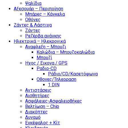
Ψαλίδια
Αξεσουάρ – Περιποίηση
Μπάρες – Κάγκελα
Οθόνες
Ζάντες & Λάστιχα
Ζάντες
Ρεζέρβα ανάγκης
Ηλεκτρικά – Ηλεκρονικά
Αναφλεξη – Μπουζι
Καλώδια – Μπουζοκαλώδια
Μπουζί
Ηχος / Εικονα / GPS
Ραδιο-CD
Ράδιο/CD/Κασετόφωνα
Οθονες/Τηλεοραση
1 DIN
Αντιστάσεις
Αισθητήρες
Ασφάλειες-Ασφαλειοθήκες
Βελτίωση – Chip
Διακόπτες
Δυναμό
Εγκέφαλος + Κίτ