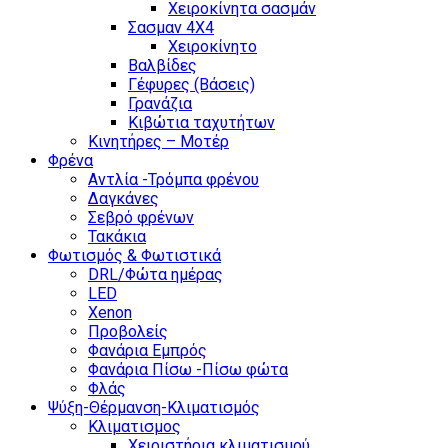
Χειροκίνητα σασμάν
Σασμαν 4Χ4
Χειροκίνητο
Βαλβίδες
Γέφυρες (Βάσεις)
Γρανάζια
Κιβώτια ταχυτήτων
Κινητήρες – Μοτέρ
Φρένα
Αντλία -Τρόμπα φρένου
Δαγκάνες
Σεβρό φρένων
Τακάκια
Φωτισμός & Φωτιστικά
DRL/Φώτα ημέρας
LED
Xenon
Προβολείς
Φανάρια Εμπρός
Φανάρια Πίσω -Πίσω φώτα
Φλάς
Ψύξη-Θέρμανση-Κλιματισμός
Κλιματισμος
Χειριστήρια κλιματισμού