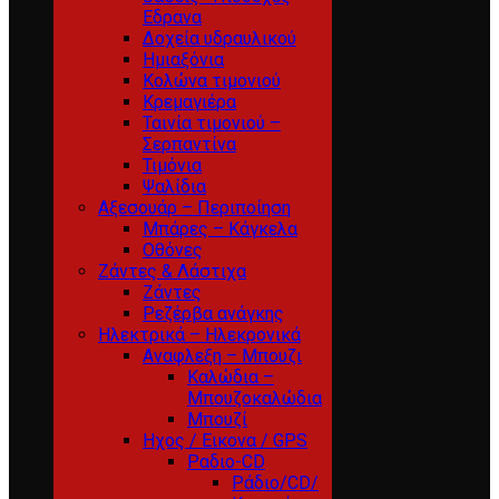
Εδρανα
Δοχεία υδραυλικού
Ημιαξόνια
Κολώνα τιμονιού
Κρεμαγιέρα
Ταινία τιμονιού –
Σερπαντίνα
Τιμόνια
Ψαλίδια
Αξεσουάρ – Περιποίηση
Μπάρες – Κάγκελα
Οθόνες
Ζάντες & Λάστιχα
Ζάντες
Ρεζέρβα ανάγκης
Ηλεκτρικά – Ηλεκρονικά
Αναφλεξη – Μπουζι
Καλώδια –
Μπουζοκαλώδια
Μπουζί
Ηχος / Εικονα / GPS
Ραδιο-CD
Ράδιο/CD/