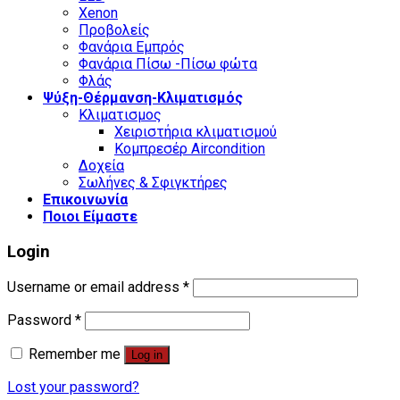
Xenon
Προβολείς
Φανάρια Εμπρός
Φανάρια Πίσω -Πίσω φώτα
Φλάς
Ψύξη-Θέρμανση-Κλιματισμός
Κλιματισμος
Χειριστήρια κλιματισμού
Κομπρεσέρ Aircondition
Δοχεία
Σωλήνες & Σφιγκτήρες
Επικοινωνία
Ποιοι Είμαστε
Login
Username or email address
*
Password
*
Remember me
Log in
Lost your password?