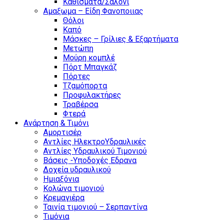
Καθίσματα/Σαλόνι
Αμαξωμα – Είδη Φανοποιιας
Θόλοι
Καπό
Μάσκες – Γρίλιες & Εξαρτήματα
Μετώπη
Μούρη κομπλέ
Πόρτ Μπαγκάζ
Πόρτες
Τζαμόπορτα
Προφυλακτήρες
Τραβέρσα
Φτερά
Ανάρτηση & Τιμόνι
Αμορτισέρ
Αντλίες ΗλεκτροΥδραυλικές
Αντλίες Υδραυλικού Τιμονιού
Βάσεις -Υποδοχές Εδρανα
Δοχεία υδραυλικού
Ημιαξόνια
Κολώνα τιμονιού
Κρεμαγιέρα
Ταινία τιμονιού – Σερπαντίνα
Τιμόνια