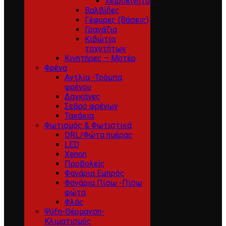
Χειροκίνητο
Βαλβίδες
Γέφυρες (Βάσεις)
Γρανάζια
Κιβώτια
ταχυτήτων
Κινητήρες – Μοτέρ
Φρένα
Αντλία -Τρόμπα
φρένου
Δαγκάνες
Σεβρό φρένων
Τακάκια
Φωτισμός & Φωτιστικά
DRL/Φώτα ημέρας
LED
Xenon
Προβολείς
Φανάρια Εμπρός
Φανάρια Πίσω -Πίσω
φώτα
Φλάς
Ψύξη-Θέρμανση-
Κλιματισμός