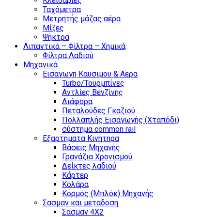
Κλειδαριές
Ταχόμετρα
Μετρητής μάζας αέρα
Μίζες
Ψήκτρα
Λιπαντικά – Φίλτρα – Χημικά
Φίλτρα Λαδιού
Μηχανικά
Εισαγωγη Καυσιμου & Αερα
Turbo/Τουρμπίνες
Αντλίες Βενζίνης
Διάφορα
Πεταλούδες Γκαζιού
Πολλαπλής Εισαγωγής (Χταπόδι)
σύστημα common rail
Εξαρτηματα Κινητηρα
Βάσεις Μηχανής
Γρανάζια Χρονισμού
Δείκτες λαδιού
Κάρτερ
Κολάρα
Κορμός (Μπλόκ) Μηχανής
Σασμαν και μεταδοση
Σασμαν 4Χ2