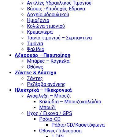
Αντλίες Υδραυλικού Τιμονιού
Βάσεις -Υποδοχές Εδρανα
Δοχεία υδραυλικού
Ημιαξόνια
Κολώνα τιμονιού
Κρεμαγιέρα
Ταινία τιμονιού – Σερπαντίνα
Τιμόνια
Ψαλίδια
Αξεσουάρ – Περιποίηση
Μπάρες – Κάγκελα
Οθόνες
Ζάντες & Λάστιχα
Ζάντες
Ρεζέρβα ανάγκης
Ηλεκτρικά – Ηλεκρονικά
Αναφλεξη – Μπουζι
Καλώδια – Μπουζοκαλώδια
Μπουζί
Ηχος / Εικονα / GPS
Ραδιο-CD
Ράδιο/CD/Κασετόφωνα
Οθονες/Τηλεοραση
1 DIN