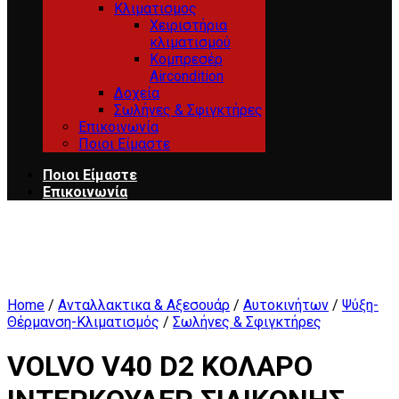
Κλιματισμος
Χειριστήρια
κλιματισμού
Κομπρεσέρ
Aircondition
Δοχεία
Σωλήνες & Σφιγκτήρες
Επικοινωνία
Ποιοι Είμαστε
Ποιοι Είμαστε
Επικοινωνία
Home
/
Ανταλλακτικα & Αξεσουάρ
/
Αυτοκινήτων
/
Ψύξη-
Θέρμανση-Κλιματισμός
/
Σωλήνες & Σφιγκτήρες
VOLVO V40 D2 ΚΟΛΑΡΟ