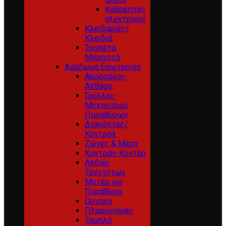
Καθρέπτες
ηλεκτρικοί
Κλειδαριές/
Κλειδιά
Τροπέτα
Μπροστά
Αμαξωμα Εσωτερικο
Αερόσακοι-
AirBags
Γρύλλοι-
Μηχανισμοί
Παραθύρων
Διακόπτες/
Κοντρόλ
Ζώνες & Μέρη
Καντράν-Κοντέρ
Λεβιές
Ταχυτήτων
Μοτέρ για
Παράθυρα
Οργανα
Πλαφονιέρες
Ταμπλό