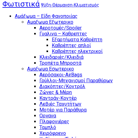
Φωτιστικά
Ψύξη-Θέρμανση-Κλιματισμός
Αμάξωμα – Είδη Φανοποιίας
Αμαξωμα Εξωτερικο
Αεροτομές/Spoiler
Γυαλινα – Καθρεπτες
Εξαρτήματα Καθρέπτη
Καθρέπτες απλοί
Καθρέπτες ηλεκτρικοί
Κλειδαριές/Κλειδιά
Τροπέτα Μπροστά
Αμαξωμα Εσωτερικο
Αερόσακοι-AirBags
Γρύλλοι-Μηχανισμοί Παραθύρων
Διακόπτες/Κοντρόλ
Ζώνες & Μέρη
Καντράν-Κοντέρ
Λεβιές Ταχυτήτων
Μοτέρ για Παράθυρα
Οργανα
Πλαφονιέρες
Ταμπλό
Χειρόφρενο