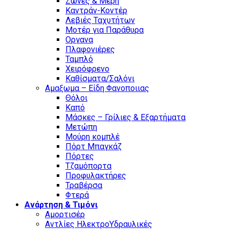
Ζώνες & Μέρη
Καντράν-Κοντέρ
Λεβιές Ταχυτήτων
Μοτέρ για Παράθυρα
Οργανα
Πλαφονιέρες
Ταμπλό
Χειρόφρενο
Καθίσματα/Σαλόνι
Αμαξωμα – Είδη Φανοποιιας
Θόλοι
Καπό
Μάσκες – Γρίλιες & Εξαρτήματα
Μετώπη
Μούρη κομπλέ
Πόρτ Μπαγκάζ
Πόρτες
Τζαμόπορτα
Προφυλακτήρες
Τραβέρσα
Φτερά
Ανάρτηση & Τιμόνι
Αμορτισέρ
Αντλίες ΗλεκτροΥδραυλικές