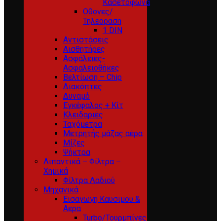
Κασετόφωνα
Οθονες/
Τηλεοραση
1 DIN
Αντιστάσεις
Αισθητήρες
Ασφάλειες-
Ασφαλειοθήκες
Βελτίωση – Chip
Διακόπτες
Δυναμό
Εγκέφαλος + Κίτ
Κλειδαριές
Ταχόμετρα
Μετρητής μάζας αέρα
Μίζες
Ψήκτρα
Λιπαντικά – Φίλτρα –
Χημικά
Φίλτρα Λαδιού
Μηχανικά
Εισαγωγη Καυσιμου &
Αερα
Turbo/Τουρμπίνες