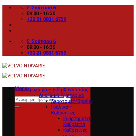
Skip
Σ. Σούτσου 6
to
09:00 - 16:30
content
+30 21 0831 6759
Σ. Σούτσου 6
09:00 - 16:30
+30 21 0831 6759
Menu
Αμάξωμα – Είδη Φανοποιίας
Αμαξωμα Εξωτερικο
Search
Αεροτομές/Spoiler
for:
Γυαλινα –
Καθρεπτες
Εξαρτήματα
Καθρέπτη
Καθρέπτες
απλοί