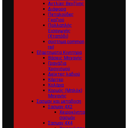
Αντλίες Βενζίνης
Διάφορα
Πεταλούδες
Γκαζιού
Πολλαπλής
Εισαγωγής
(Χταπόδι)
σύστημα common
rail
Εξαρτηματα Κινητηρα
Βάσεις Μηχανής
Γρανάζια
Χρονισμού
Δείκτες λαδιού
Κάρτερ
Κολάρα
Κορμός (Μπλόκ)
Μηχανής
Σασμαν και μεταδοση
Σασμαν 4Χ2
Χειροκίνητα
σασμάν
Σασμαν 4Χ4