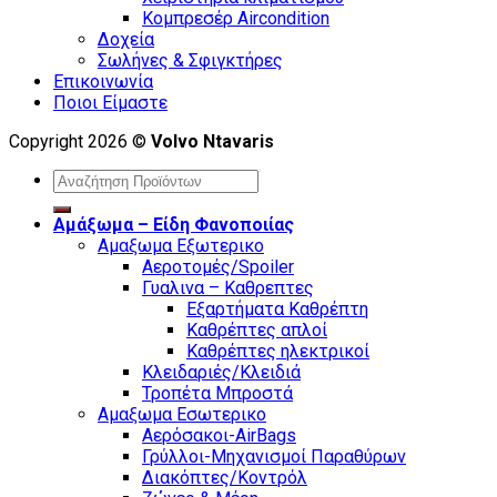
Κομπρεσέρ Aircondition
Δοχεία
Σωλήνες & Σφιγκτήρες
Επικοινωνία
Ποιοι Είμαστε
Copyright 2026 ©
Volvo Ntavaris
Search
for:
Αμάξωμα – Είδη Φανοποιίας
Αμαξωμα Εξωτερικο
Αεροτομές/Spoiler
Γυαλινα – Καθρεπτες
Εξαρτήματα Καθρέπτη
Καθρέπτες απλοί
Καθρέπτες ηλεκτρικοί
Κλειδαριές/Κλειδιά
Τροπέτα Μπροστά
Αμαξωμα Εσωτερικο
Αερόσακοι-AirBags
Γρύλλοι-Μηχανισμοί Παραθύρων
Διακόπτες/Κοντρόλ