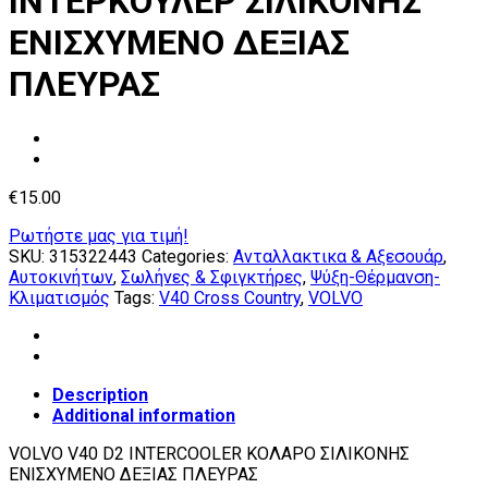
ΙΝΤΕΡΚΟΥΛΕΡ ΣΙΛΙΚΟΝΗΣ
ΕΝΙΣΧΥΜΕΝΟ ΔΕΞΙΑΣ
ΠΛΕΥΡΑΣ
€
15.00
Ρωτήστε μας για τιμή!
SKU:
315322443
Categories:
Ανταλλακτικα & Αξεσουάρ
,
Αυτοκινήτων
,
Σωλήνες & Σφιγκτήρες
,
Ψύξη-Θέρμανση-
Κλιματισμός
Tags:
V40 Cross Country
,
VOLVO
Description
Additional information
VOLVO V40 D2 INTERCOOLER ΚΟΛΑΡΟ ΣΙΛΙΚΟΝΗΣ
ΕΝΙΣΧΥΜΕΝΟ ΔΕΞΙΑΣ ΠΛΕΥΡΑΣ