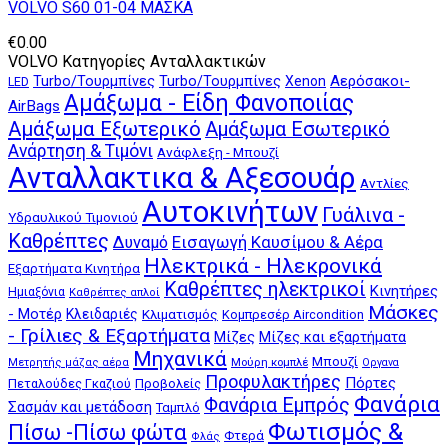
VOLVO S60 01-04 ΜΑΣΚΑ
€
0.00
VOLVO Κατηγορίες Ανταλλακτικών
Αερόσακοι-
Turbo/Τουρμπίνες
Turbo/Τουρμπίνες
Xenon
LED
Αμάξωμα - Είδη Φανοποιίας
AirBags
Αμάξωμα Εξωτερικό
Αμάξωμα Εσωτερικό
Ανάρτηση & Τιμόνι
Ανάφλεξη - Μπουζί
Ανταλλακτικα & Αξεσουάρ
Αντλίες
Αυτοκινήτων
Γυάλινα -
Υδραυλικού Τιμονιού
Καθρέπτες
Δυναμό
Εισαγωγή Καυσίμου & Αέρα
Ηλεκτρικά - Ηλεκρονικά
Εξαρτήματα Κινητήρα
Καθρέπτες ηλεκτρικοί
Κινητήρες
Ημιαξόνια
Καθρέπτες απλοί
Μάσκες
- Μοτέρ
Κλειδαριές
Κλιματισμός
Κομπρεσέρ Aircondition
- Γρίλιες & Εξαρτήματα
Μίζες
Μίζες και εξαρτήματα
Μηχανικά
Μπουζί
Μούρη κομπλέ
Μετρητής μάζας αέρα
Οργανα
Προφυλακτήρες
Πόρτες
Πεταλούδες Γκαζιού
Προβολείς
Φανάρια
Φανάρια Εμπρός
Σασμάν και μετάδοση
Ταμπλό
Φωτισμός &
Πίσω -Πίσω φώτα
Φτερά
Φλάς