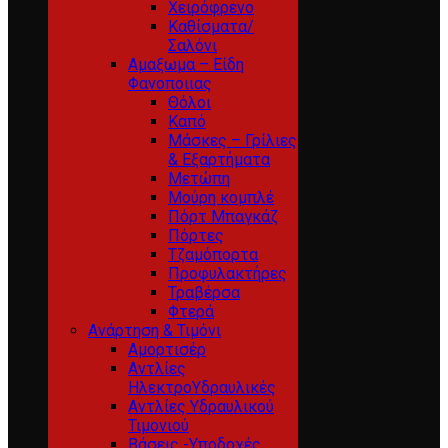
Χειρόφρενο
Καθίσματα/
Σαλόνι
Αμαξωμα – Είδη
Φανοποιιας
Θόλοι
Καπό
Μάσκες – Γρίλιες
& Εξαρτήματα
Μετώπη
Μούρη κομπλέ
Πόρτ Μπαγκάζ
Πόρτες
Τζαμόπορτα
Προφυλακτήρες
Τραβέρσα
Φτερά
Ανάρτηση & Τιμόνι
Αμορτισέρ
Αντλίες
ΗλεκτροΥδραυλικές
Αντλίες Υδραυλικού
Τιμονιού
Βάσεις -Υποδοχές