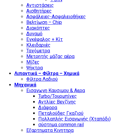
Αντιστάσεις
Αισθητήρες
Ασφάλειες-Ασφαλειοθήκες
Βελτίωση – Chip
Διακόπτες
Δυναμό
Εγκέφαλος + Κίτ
Κλειδαριές
Ταχόμετρα
Μετρητής μάζας αέρα
Μίζες
Ψήκτρα
Λιπαντικά – Φίλτρα – Χημικά
Φίλτρα Λαδιού
Μηχανικά
Εισαγωγη Καυσιμου & Αερα
Turbo/Τουρμπίνες
Αντλίες Βενζίνης
Διάφορα
Πεταλούδες Γκαζιού
Πολλαπλής Εισαγωγής (Χταπόδι)
σύστημα common rail
Εξαρτηματα Κινητηρα