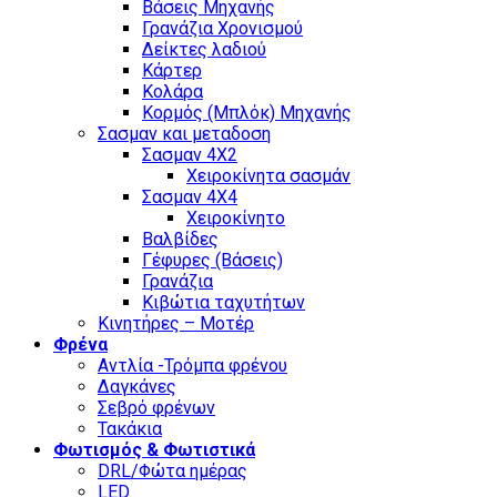
Βάσεις Μηχανής
Γρανάζια Χρονισμού
Δείκτες λαδιού
Κάρτερ
Κολάρα
Κορμός (Μπλόκ) Μηχανής
Σασμαν και μεταδοση
Σασμαν 4Χ2
Χειροκίνητα σασμάν
Σασμαν 4Χ4
Χειροκίνητο
Βαλβίδες
Γέφυρες (Βάσεις)
Γρανάζια
Κιβώτια ταχυτήτων
Κινητήρες – Μοτέρ
Φρένα
Αντλία -Τρόμπα φρένου
Δαγκάνες
Σεβρό φρένων
Τακάκια
Φωτισμός & Φωτιστικά
DRL/Φώτα ημέρας
LED