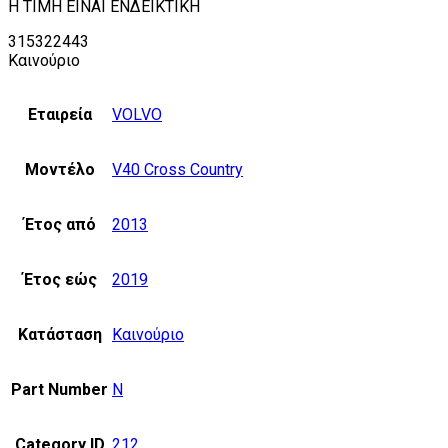
H TIMH EINAI ENΔEIKTIKH
315322443
Καινούριο
Εταιρεία
VOLVO
Μοντέλο
V40 Cross Country
Έτος από
2013
Έτος εώς
2019
Κατάσταση
Καινούριο
Part Number
N
Category ID
212