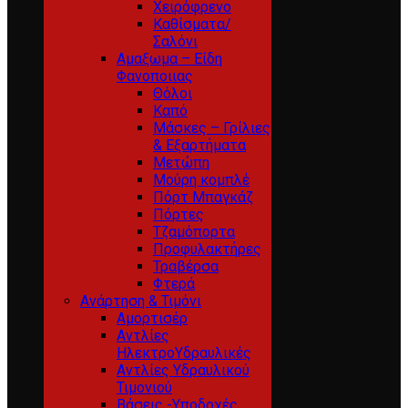
Χειρόφρενο
Καθίσματα/
Σαλόνι
Αμαξωμα – Είδη
Φανοποιιας
Θόλοι
Καπό
Μάσκες – Γρίλιες
& Εξαρτήματα
Μετώπη
Μούρη κομπλέ
Πόρτ Μπαγκάζ
Πόρτες
Τζαμόπορτα
Προφυλακτήρες
Τραβέρσα
Φτερά
Ανάρτηση & Τιμόνι
Αμορτισέρ
Αντλίες
ΗλεκτροΥδραυλικές
Αντλίες Υδραυλικού
Τιμονιού
Βάσεις -Υποδοχές