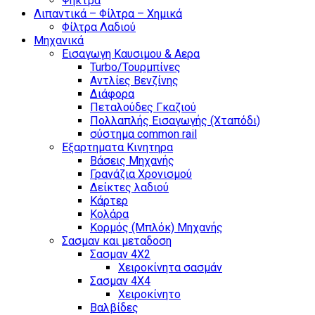
Ψήκτρα
Λιπαντικά – Φίλτρα – Χημικά
Φίλτρα Λαδιού
Μηχανικά
Εισαγωγη Καυσιμου & Αερα
Turbo/Τουρμπίνες
Αντλίες Βενζίνης
Διάφορα
Πεταλούδες Γκαζιού
Πολλαπλής Εισαγωγής (Χταπόδι)
σύστημα common rail
Εξαρτηματα Κινητηρα
Βάσεις Μηχανής
Γρανάζια Χρονισμού
Δείκτες λαδιού
Κάρτερ
Κολάρα
Κορμός (Μπλόκ) Μηχανής
Σασμαν και μεταδοση
Σασμαν 4Χ2
Χειροκίνητα σασμάν
Σασμαν 4Χ4
Χειροκίνητο
Βαλβίδες