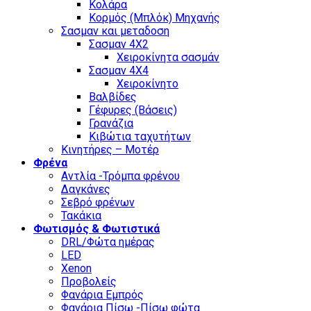
Κολάρα
Κορμός (Μπλόκ) Μηχανής
Σασμαν και μεταδοση
Σασμαν 4Χ2
Χειροκίνητα σασμάν
Σασμαν 4Χ4
Χειροκίνητο
Βαλβίδες
Γέφυρες (Βάσεις)
Γρανάζια
Κιβώτια ταχυτήτων
Κινητήρες – Μοτέρ
Φρένα
Αντλία -Τρόμπα φρένου
Δαγκάνες
Σεβρό φρένων
Τακάκια
Φωτισμός & Φωτιστικά
DRL/Φώτα ημέρας
LED
Xenon
Προβολείς
Φανάρια Εμπρός
Φανάρια Πίσω -Πίσω φώτα