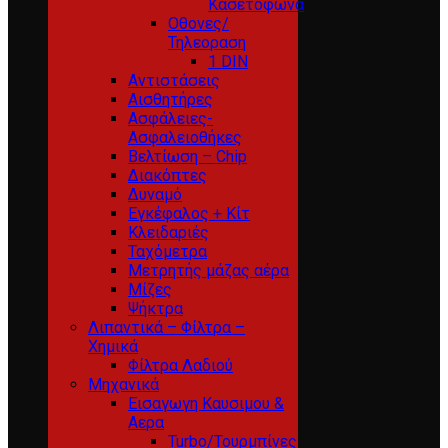
Κασετόφωνα
Οθονες/
Τηλεοραση
1 DIN
Αντιστάσεις
Αισθητήρες
Ασφάλειες-
Ασφαλειοθήκες
Βελτίωση – Chip
Διακόπτες
Δυναμό
Εγκέφαλος + Κίτ
Κλειδαριές
Ταχόμετρα
Μετρητής μάζας αέρα
Μίζες
Ψήκτρα
Λιπαντικά – Φίλτρα –
Χημικά
Φίλτρα Λαδιού
Μηχανικά
Εισαγωγη Καυσιμου &
Αερα
Turbo/Τουρμπίνες