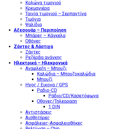
Κολώνα τιμονιού
Κρεμαγιέρα
Ταινία τιμονιού – Σερπαντίνα
Τιμόνια
Ψαλίδια
Αξεσουάρ – Περιποίηση
Μπάρες – Κάγκελα
Οθόνες
Ζάντες & Λάστιχα
Ζάντες
Ρεζέρβα ανάγκης
Ηλεκτρικά – Ηλεκρονικά
Αναφλεξη – Μπουζι
Καλώδια – Μπουζοκαλώδια
Μπουζί
Ηχος / Εικονα / GPS
Ραδιο-CD
Ράδιο/CD/Κασετόφωνα
Οθονες/Τηλεοραση
1 DIN
Αντιστάσεις
Αισθητήρες
Ασφάλειες-Ασφαλειοθήκες
Βελτίωση – Chip