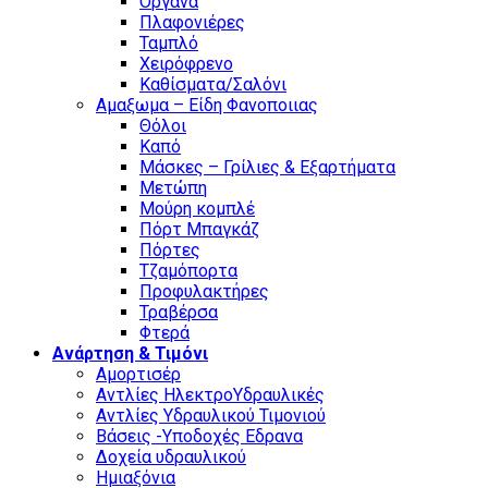
Οργανα
Πλαφονιέρες
Ταμπλό
Χειρόφρενο
Καθίσματα/Σαλόνι
Αμαξωμα – Είδη Φανοποιιας
Θόλοι
Καπό
Μάσκες – Γρίλιες & Εξαρτήματα
Μετώπη
Μούρη κομπλέ
Πόρτ Μπαγκάζ
Πόρτες
Τζαμόπορτα
Προφυλακτήρες
Τραβέρσα
Φτερά
Ανάρτηση & Τιμόνι
Αμορτισέρ
Αντλίες ΗλεκτροΥδραυλικές
Αντλίες Υδραυλικού Τιμονιού
Βάσεις -Υποδοχές Εδρανα
Δοχεία υδραυλικού
Ημιαξόνια