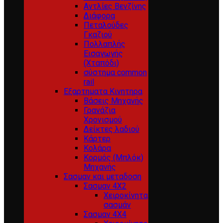
Αντλίες Βενζίνης
Διάφορα
Πεταλούδες
Γκαζιού
Πολλαπλής
Εισαγωγής
(Χταπόδι)
σύστημα common
rail
Εξαρτηματα Κινητηρα
Βάσεις Μηχανής
Γρανάζια
Χρονισμού
Δείκτες λαδιού
Κάρτερ
Κολάρα
Κορμός (Μπλόκ)
Μηχανής
Σασμαν και μεταδοση
Σασμαν 4Χ2
Χειροκίνητα
σασμάν
Σασμαν 4Χ4