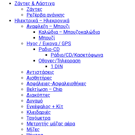
Ζάντες & Λάστιχα
Ζάντες
Ρεζέρβα ανάγκης
Ηλεκτρικά – Ηλεκρονικά
Αναφλεξη – Μπουζι
Καλώδια – Μπουζοκαλώδια
Μπουζί
Ηχος / Εικονα / GPS
Ραδιο-CD
Ράδιο/CD/Κασετόφωνα
Οθονες/Τηλεοραση
1 DIN
Αντιστάσεις
Αισθητήρες
Ασφάλειες-Ασφαλειοθήκες
Βελτίωση – Chip
Διακόπτες
Δυναμό
Εγκέφαλος + Κίτ
Κλειδαριές
Ταχόμετρα
Μετρητής μάζας αέρα
Μίζες