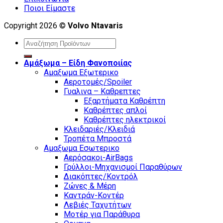
Ποιοι Είμαστε
Copyright 2026 ©
Volvo Ntavaris
Search
for:
Αμάξωμα – Είδη Φανοποιίας
Αμαξωμα Εξωτερικο
Αεροτομές/Spoiler
Γυαλινα – Καθρεπτες
Εξαρτήματα Καθρέπτη
Καθρέπτες απλοί
Καθρέπτες ηλεκτρικοί
Κλειδαριές/Κλειδιά
Τροπέτα Μπροστά
Αμαξωμα Εσωτερικο
Αερόσακοι-AirBags
Γρύλλοι-Μηχανισμοί Παραθύρων
Διακόπτες/Κοντρόλ
Ζώνες & Μέρη
Καντράν-Κοντέρ
Λεβιές Ταχυτήτων
Μοτέρ για Παράθυρα