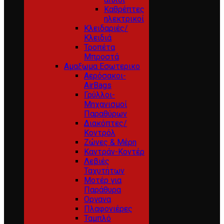
Καθρέπτες
ηλεκτρικοί
Κλειδαριές/
Κλειδιά
Τροπέτα
Μπροστά
Αμαξωμα Εσωτερικο
Αερόσακοι-
AirBags
Γρύλλοι-
Μηχανισμοί
Παραθύρων
Διακόπτες/
Κοντρόλ
Ζώνες & Μέρη
Καντράν-Κοντέρ
Λεβιές
Ταχυτήτων
Μοτέρ για
Παράθυρα
Οργανα
Πλαφονιέρες
Ταμπλό