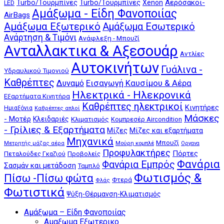
Αερόσακοι-
Turbo/Τουρμπίνες
Turbo/Τουρμπίνες
Xenon
LED
Αμάξωμα - Είδη Φανοποιίας
AirBags
Αμάξωμα Εξωτερικό
Αμάξωμα Εσωτερικό
Ανάρτηση & Τιμόνι
Ανάφλεξη - Μπουζί
Ανταλλακτικα & Αξεσουάρ
Αντλίες
Αυτοκινήτων
Γυάλινα -
Υδραυλικού Τιμονιού
Καθρέπτες
Δυναμό
Εισαγωγή Καυσίμου & Αέρα
Ηλεκτρικά - Ηλεκρονικά
Εξαρτήματα Κινητήρα
Καθρέπτες ηλεκτρικοί
Κινητήρες
Ημιαξόνια
Καθρέπτες απλοί
Μάσκες
- Μοτέρ
Κλειδαριές
Κλιματισμός
Κομπρεσέρ Aircondition
- Γρίλιες & Εξαρτήματα
Μίζες
Μίζες και εξαρτήματα
Μηχανικά
Μπουζί
Μούρη κομπλέ
Μετρητής μάζας αέρα
Οργανα
Προφυλακτήρες
Πόρτες
Πεταλούδες Γκαζιού
Προβολείς
Φανάρια
Φανάρια Εμπρός
Σασμάν και μετάδοση
Ταμπλό
Φωτισμός &
Πίσω -Πίσω φώτα
Φτερά
Φλάς
Φωτιστικά
Ψύξη-Θέρμανση-Κλιματισμός
Αμάξωμα – Είδη Φανοποιίας
Αμαξωμα Εξωτερικο