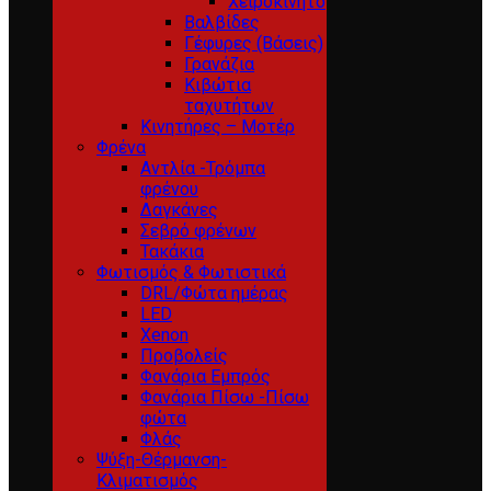
Χειροκίνητο
Βαλβίδες
Γέφυρες (Βάσεις)
Γρανάζια
Κιβώτια
ταχυτήτων
Κινητήρες – Μοτέρ
Φρένα
Αντλία -Τρόμπα
φρένου
Δαγκάνες
Σεβρό φρένων
Τακάκια
Φωτισμός & Φωτιστικά
DRL/Φώτα ημέρας
LED
Xenon
Προβολείς
Φανάρια Εμπρός
Φανάρια Πίσω -Πίσω
φώτα
Φλάς
Ψύξη-Θέρμανση-
Κλιματισμός