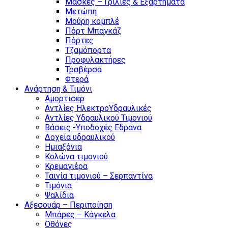
Μάσκες – Γρίλιες & Εξαρτήματα
Μετώπη
Μούρη κομπλέ
Πόρτ Μπαγκάζ
Πόρτες
Τζαμόπορτα
Προφυλακτήρες
Τραβέρσα
Φτερά
Ανάρτηση & Τιμόνι
Αμορτισέρ
Αντλίες ΗλεκτροΥδραυλικές
Αντλίες Υδραυλικού Τιμονιού
Βάσεις -Υποδοχές Εδρανα
Δοχεία υδραυλικού
Ημιαξόνια
Κολώνα τιμονιού
Κρεμαγιέρα
Ταινία τιμονιού – Σερπαντίνα
Τιμόνια
Ψαλίδια
Αξεσουάρ – Περιποίηση
Μπάρες – Κάγκελα
Οθόνες