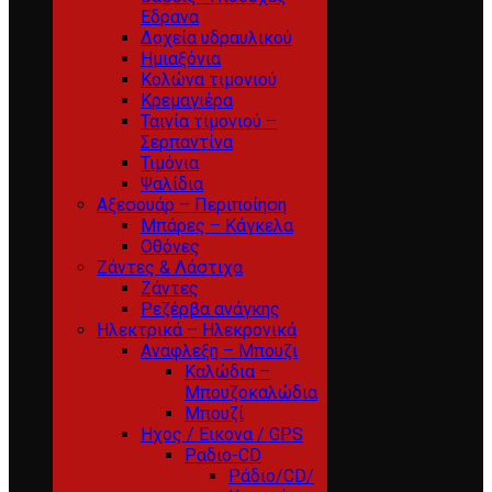
Εδρανα
Δοχεία υδραυλικού
Ημιαξόνια
Κολώνα τιμονιού
Κρεμαγιέρα
Ταινία τιμονιού –
Σερπαντίνα
Τιμόνια
Ψαλίδια
Αξεσουάρ – Περιποίηση
Μπάρες – Κάγκελα
Οθόνες
Ζάντες & Λάστιχα
Ζάντες
Ρεζέρβα ανάγκης
Ηλεκτρικά – Ηλεκρονικά
Αναφλεξη – Μπουζι
Καλώδια –
Μπουζοκαλώδια
Μπουζί
Ηχος / Εικονα / GPS
Ραδιο-CD
Ράδιο/CD/