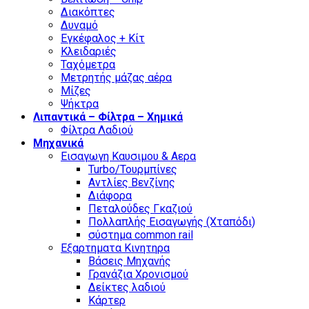
Διακόπτες
Δυναμό
Εγκέφαλος + Κίτ
Κλειδαριές
Ταχόμετρα
Μετρητής μάζας αέρα
Μίζες
Ψήκτρα
Λιπαντικά – Φίλτρα – Χημικά
Φίλτρα Λαδιού
Μηχανικά
Εισαγωγη Καυσιμου & Αερα
Turbo/Τουρμπίνες
Αντλίες Βενζίνης
Διάφορα
Πεταλούδες Γκαζιού
Πολλαπλής Εισαγωγής (Χταπόδι)
σύστημα common rail
Εξαρτηματα Κινητηρα
Βάσεις Μηχανής
Γρανάζια Χρονισμού
Δείκτες λαδιού
Κάρτερ