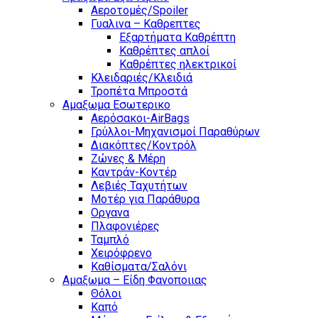
Αεροτομές/Spoiler
Γυαλινα – Καθρεπτες
Εξαρτήματα Καθρέπτη
Καθρέπτες απλοί
Καθρέπτες ηλεκτρικοί
Κλειδαριές/Κλειδιά
Τροπέτα Μπροστά
Αμαξωμα Εσωτερικο
Αερόσακοι-AirBags
Γρύλλοι-Μηχανισμοί Παραθύρων
Διακόπτες/Κοντρόλ
Ζώνες & Μέρη
Καντράν-Κοντέρ
Λεβιές Ταχυτήτων
Μοτέρ για Παράθυρα
Οργανα
Πλαφονιέρες
Ταμπλό
Χειρόφρενο
Καθίσματα/Σαλόνι
Αμαξωμα – Είδη Φανοποιιας
Θόλοι
Καπό