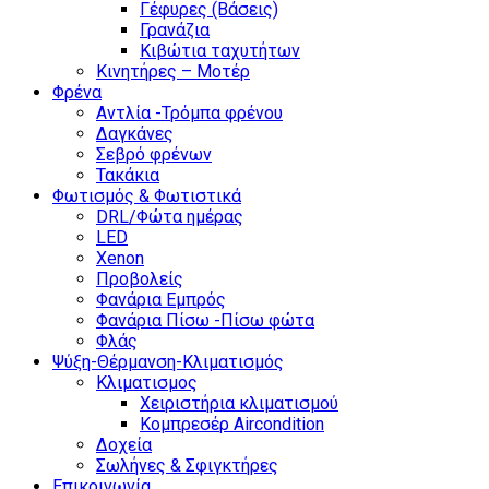
Γέφυρες (Βάσεις)
Γρανάζια
Κιβώτια ταχυτήτων
Κινητήρες – Μοτέρ
Φρένα
Αντλία -Τρόμπα φρένου
Δαγκάνες
Σεβρό φρένων
Τακάκια
Φωτισμός & Φωτιστικά
DRL/Φώτα ημέρας
LED
Xenon
Προβολείς
Φανάρια Εμπρός
Φανάρια Πίσω -Πίσω φώτα
Φλάς
Ψύξη-Θέρμανση-Κλιματισμός
Κλιματισμος
Χειριστήρια κλιματισμού
Κομπρεσέρ Aircondition
Δοχεία
Σωλήνες & Σφιγκτήρες
Επικοινωνία