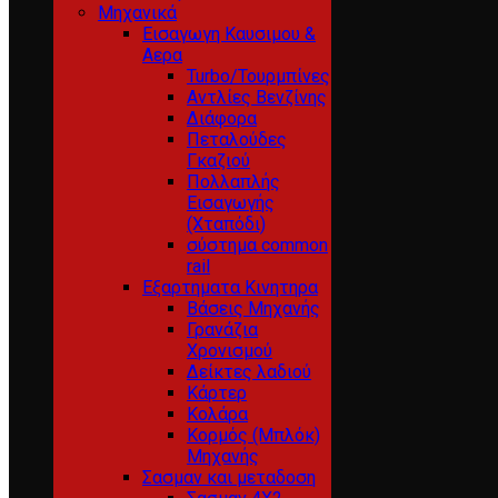
Μηχανικά
Εισαγωγη Καυσιμου &
Αερα
Turbo/Τουρμπίνες
Αντλίες Βενζίνης
Διάφορα
Πεταλούδες
Γκαζιού
Πολλαπλής
Εισαγωγής
(Χταπόδι)
σύστημα common
rail
Εξαρτηματα Κινητηρα
Βάσεις Μηχανής
Γρανάζια
Χρονισμού
Δείκτες λαδιού
Κάρτερ
Κολάρα
Κορμός (Μπλόκ)
Μηχανής
Σασμαν και μεταδοση