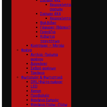
Σασμαν 4Χ2
Χειροκίνητα
σασμάν
Σασμαν 4Χ4
Χειροκίνητο
Βαλβίδες
Γέφυρες (Βάσεις)
Γρανάζια
Κιβώτια
ταχυτήτων
Κινητήρες – Μοτέρ
Φρένα
Αντλία -Τρόμπα
φρένου
Δαγκάνες
Σεβρό φρένων
Τακάκια
Φωτισμός & Φωτιστικά
DRL/Φώτα ημέρας
LED
Xenon
Προβολείς
Φανάρια Εμπρός
Φανάρια Πίσω -Πίσω