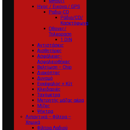
Μπουζί
Ηχος / Εικονα / GPS
Ραδιο-CD
Ράδιο/CD/
Κασετόφωνα
Οθονες/
Τηλεοραση
1 DIN
Αντιστάσεις
Αισθητήρες
Ασφάλειες-
Ασφαλειοθήκες
Βελτίωση – Chip
Διακόπτες
Δυναμό
Εγκέφαλος + Κίτ
Κλειδαριές
Ταχόμετρα
Μετρητής μάζας αέρα
Μίζες
Ψήκτρα
Λιπαντικά – Φίλτρα –
Χημικά
Φίλτρα Λαδιού