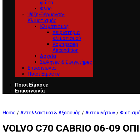
φώτα
Φλάς
Ψύξη-Θέρμανση-
Κλιματισμός
Κλιματισμος
Χειριστήρια
κλιματισμού
Κομπρεσέρ
Aircondition
Δοχεία
Σωλήνες & Σφιγκτήρες
Επικοινωνία
Ποιοι Είμαστε
Ποιοι Είμαστε
Επικοινωνία
Home
/
Ανταλλακτικα & Αξεσουάρ
/
Αυτοκινήτων
/
Φωτισμό
VOLVO C70 CABRIO 06-09 ΟΠ