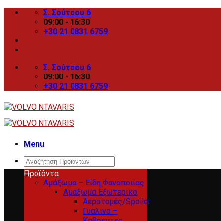
Skip
Σ. Σούτσου 6
to
09:00 - 16:30
content
+30 21 0831 6759
Σ. Σούτσου 6
09:00 - 16:30
+30 21 0831 6759
Menu
Search
for:
Προϊόντα
Αμάξωμα – Είδη Φανοποιίας
Αμαξωμα Εξωτερικο
Αεροτομές/Spoiler
Γυαλινα –
Καθρεπτες