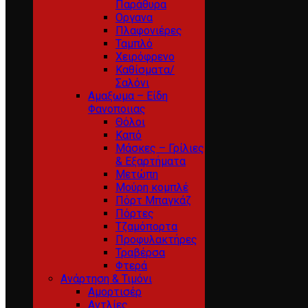
Παράθυρα
Οργανα
Πλαφονιέρες
Ταμπλό
Χειρόφρενο
Καθίσματα/
Σαλόνι
Αμαξωμα – Είδη
Φανοποιιας
Θόλοι
Καπό
Μάσκες – Γρίλιες
& Εξαρτήματα
Μετώπη
Μούρη κομπλέ
Πόρτ Μπαγκάζ
Πόρτες
Τζαμόπορτα
Προφυλακτήρες
Τραβέρσα
Φτερά
Ανάρτηση & Τιμόνι
Αμορτισέρ
Αντλίες