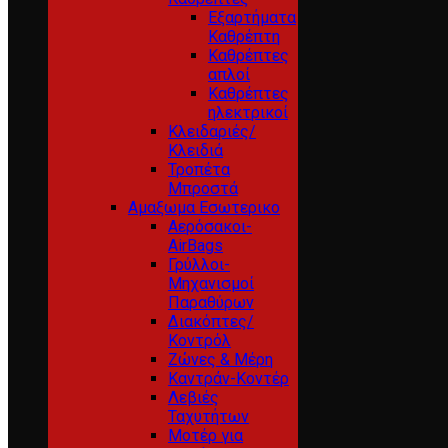
Εξαρτήματα
Καθρέπτη
Καθρέπτες
απλοί
Καθρέπτες
ηλεκτρικοί
Κλειδαριές/
Κλειδιά
Τροπέτα
Μπροστά
Αμαξωμα Εσωτερικο
Αερόσακοι-
AirBags
Γρύλλοι-
Μηχανισμοί
Παραθύρων
Διακόπτες/
Κοντρόλ
Ζώνες & Μέρη
Καντράν-Κοντέρ
Λεβιές
Ταχυτήτων
Μοτέρ για