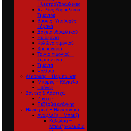
ΗλεκτροΥδραυλικές
Αντλίες Υδραυλικού
Τιμονιού
Βάσεις -Υποδοχές
Εδρανα
Δοχεία υδραυλικού
Ημιαξόνια
Κολώνα τιμονιού
Κρεμαγιέρα
Ταινία τιμονιού –
Σερπαντίνα
Τιμόνια
Ψαλίδια
Αξεσουάρ – Περιποίηση
Μπάρες – Κάγκελα
Οθόνες
Ζάντες & Λάστιχα
Ζάντες
Ρεζέρβα ανάγκης
Ηλεκτρικά – Ηλεκρονικά
Αναφλεξη – Μπουζι
Καλώδια –
Μπουζοκαλώδια