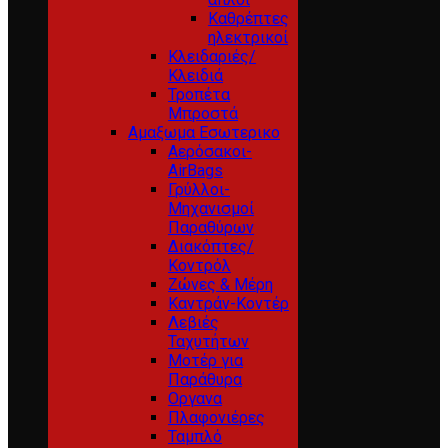
Καθρέπτες
ηλεκτρικοί
Κλειδαριές/
Κλειδιά
Τροπέτα
Μπροστά
Αμαξωμα Εσωτερικο
Αερόσακοι-
AirBags
Γρύλλοι-
Μηχανισμοί
Παραθύρων
Διακόπτες/
Κοντρόλ
Ζώνες & Μέρη
Καντράν-Κοντέρ
Λεβιές
Ταχυτήτων
Μοτέρ για
Παράθυρα
Οργανα
Πλαφονιέρες
Ταμπλό