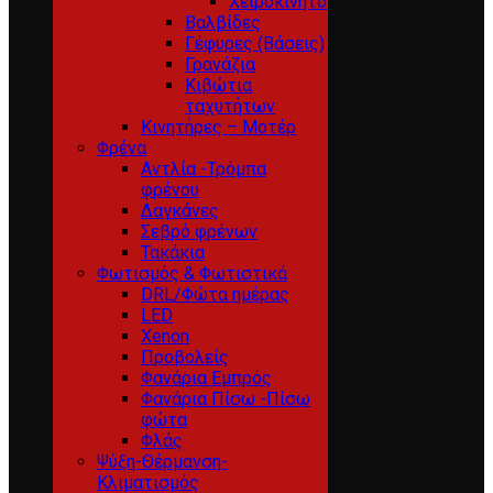
Χειροκίνητο
Βαλβίδες
Γέφυρες (Βάσεις)
Γρανάζια
Κιβώτια
ταχυτήτων
Κινητήρες – Μοτέρ
Φρένα
Αντλία -Τρόμπα
φρένου
Δαγκάνες
Σεβρό φρένων
Τακάκια
Φωτισμός & Φωτιστικά
DRL/Φώτα ημέρας
LED
Xenon
Προβολείς
Φανάρια Εμπρός
Φανάρια Πίσω -Πίσω
φώτα
Φλάς
Ψύξη-Θέρμανση-
Κλιματισμός