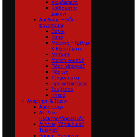
Χειρόφρενο
Καθίσματα/
Σαλόνι
Αμαξωμα – Είδη
Φανοποιιας
Θόλοι
Καπό
Μάσκες – Γρίλιες
& Εξαρτήματα
Μετώπη
Μούρη κομπλέ
Πόρτ Μπαγκάζ
Πόρτες
Τζαμόπορτα
Προφυλακτήρες
Τραβέρσα
Φτερά
Ανάρτηση & Τιμόνι
Αμορτισέρ
Αντλίες
ΗλεκτροΥδραυλικές
Αντλίες Υδραυλικού
Τιμονιού
Βάσεις -Υποδοχές