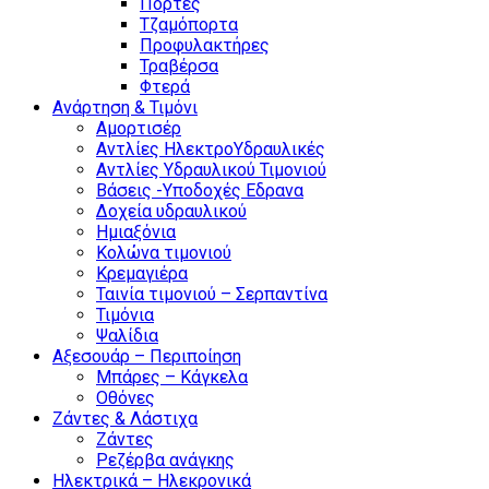
Πόρτες
Τζαμόπορτα
Προφυλακτήρες
Τραβέρσα
Φτερά
Ανάρτηση & Τιμόνι
Αμορτισέρ
Αντλίες ΗλεκτροΥδραυλικές
Αντλίες Υδραυλικού Τιμονιού
Βάσεις -Υποδοχές Εδρανα
Δοχεία υδραυλικού
Ημιαξόνια
Κολώνα τιμονιού
Κρεμαγιέρα
Ταινία τιμονιού – Σερπαντίνα
Τιμόνια
Ψαλίδια
Αξεσουάρ – Περιποίηση
Μπάρες – Κάγκελα
Οθόνες
Ζάντες & Λάστιχα
Ζάντες
Ρεζέρβα ανάγκης
Ηλεκτρικά – Ηλεκρονικά