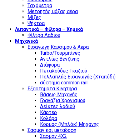
Ταχόμετρα
Μετρητής μάζας αέρα
Μίζες
Ψήκτρα
Λιπαντικά – Φίλτρα – Χημικά
Φίλτρα Λαδιού
Μηχανικά
Εισαγωγη Καυσιμου & Αερα
Turbo/Τουρμπίνες
Αντλίες Βενζίνης
Διάφορα
Πεταλούδες Γκαζιού
Πολλαπλής Εισαγωγής (Χταπόδι)
σύστημα common rail
Εξαρτηματα Κινητηρα
Βάσεις Μηχανής
Γρανάζια Χρονισμού
Δείκτες λαδιού
Κάρτερ
Κολάρα
Κορμός (Μπλόκ) Μηχανής
Σασμαν και μεταδοση
Σασμαν 4Χ2