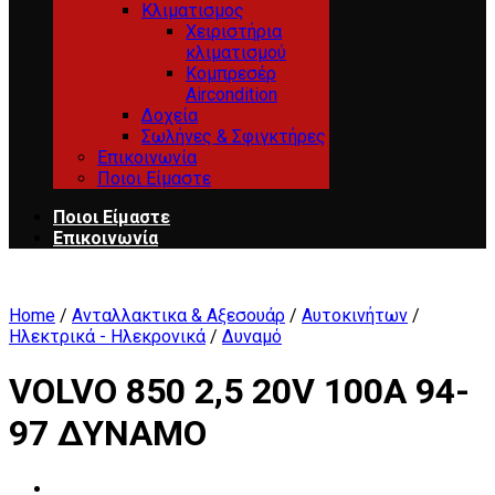
Κλιματισμος
Χειριστήρια
κλιματισμού
Κομπρεσέρ
Aircondition
Δοχεία
Σωλήνες & Σφιγκτήρες
Επικοινωνία
Ποιοι Είμαστε
Ποιοι Είμαστε
Επικοινωνία
Home
/
Ανταλλακτικα & Αξεσουάρ
/
Αυτοκινήτων
/
Ηλεκτρικά - Ηλεκρονικά
/
Δυναμό
VOLVO 850 2,5 20V 100A 94-
97 ΔΥΝΑΜΟ