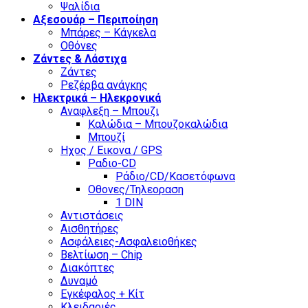
Ψαλίδια
Αξεσουάρ – Περιποίηση
Μπάρες – Κάγκελα
Οθόνες
Ζάντες & Λάστιχα
Ζάντες
Ρεζέρβα ανάγκης
Ηλεκτρικά – Ηλεκρονικά
Αναφλεξη – Μπουζι
Καλώδια – Μπουζοκαλώδια
Μπουζί
Ηχος / Εικονα / GPS
Ραδιο-CD
Ράδιο/CD/Κασετόφωνα
Οθονες/Τηλεοραση
1 DIN
Αντιστάσεις
Αισθητήρες
Ασφάλειες-Ασφαλειοθήκες
Βελτίωση – Chip
Διακόπτες
Δυναμό
Εγκέφαλος + Κίτ
Κλειδαριές