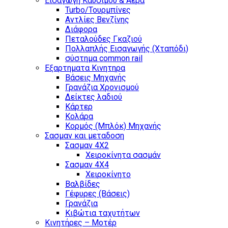
Εισαγωγη Καυσιμου & Αερα
Turbo/Τουρμπίνες
Αντλίες Βενζίνης
Διάφορα
Πεταλούδες Γκαζιού
Πολλαπλής Εισαγωγής (Χταπόδι)
σύστημα common rail
Εξαρτηματα Κινητηρα
Βάσεις Μηχανής
Γρανάζια Χρονισμού
Δείκτες λαδιού
Κάρτερ
Κολάρα
Κορμός (Μπλόκ) Μηχανής
Σασμαν και μεταδοση
Σασμαν 4Χ2
Χειροκίνητα σασμάν
Σασμαν 4Χ4
Χειροκίνητο
Βαλβίδες
Γέφυρες (Βάσεις)
Γρανάζια
Κιβώτια ταχυτήτων
Κινητήρες – Μοτέρ