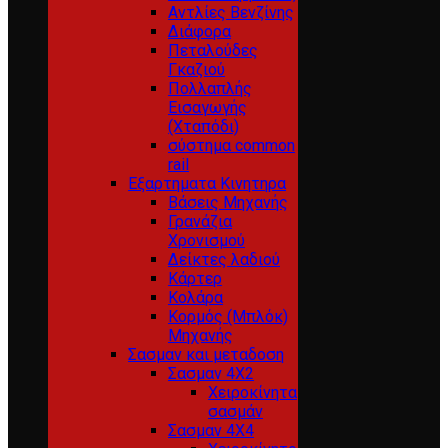
Αντλίες Βενζίνης
Διάφορα
Πεταλούδες
Γκαζιού
Πολλαπλής
Εισαγωγής
(Χταπόδι)
σύστημα common
rail
Εξαρτηματα Κινητηρα
Βάσεις Μηχανής
Γρανάζια
Χρονισμού
Δείκτες λαδιού
Κάρτερ
Κολάρα
Κορμός (Μπλόκ)
Μηχανής
Σασμαν και μεταδοση
Σασμαν 4Χ2
Χειροκίνητα
σασμάν
Σασμαν 4Χ4