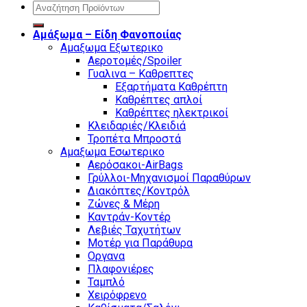
Search
for:
Αμάξωμα – Είδη Φανοποιίας
Αμαξωμα Εξωτερικο
Αεροτομές/Spoiler
Γυαλινα – Καθρεπτες
Εξαρτήματα Καθρέπτη
Καθρέπτες απλοί
Καθρέπτες ηλεκτρικοί
Κλειδαριές/Κλειδιά
Τροπέτα Μπροστά
Αμαξωμα Εσωτερικο
Αερόσακοι-AirBags
Γρύλλοι-Μηχανισμοί Παραθύρων
Διακόπτες/Κοντρόλ
Ζώνες & Μέρη
Καντράν-Κοντέρ
Λεβιές Ταχυτήτων
Μοτέρ για Παράθυρα
Οργανα
Πλαφονιέρες
Ταμπλό
Χειρόφρενο