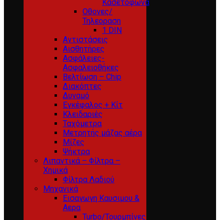
Κασετόφωνα
Οθονες/
Τηλεοραση
1 DIN
Αντιστάσεις
Αισθητήρες
Ασφάλειες-
Ασφαλειοθήκες
Βελτίωση – Chip
Διακόπτες
Δυναμό
Εγκέφαλος + Κίτ
Κλειδαριές
Ταχόμετρα
Μετρητής μάζας αέρα
Μίζες
Ψήκτρα
Λιπαντικά – Φίλτρα –
Χημικά
Φίλτρα Λαδιού
Μηχανικά
Εισαγωγη Καυσιμου &
Αερα
Turbo/Τουρμπίνες