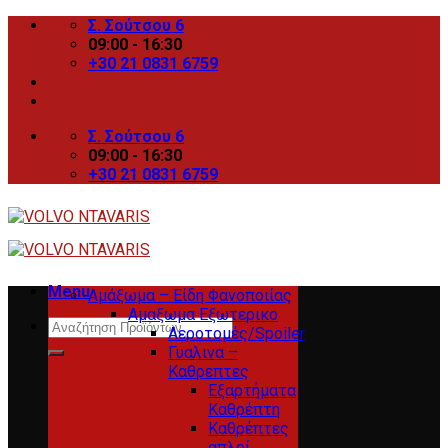
Skip
Σ. Σούτσου 6
to
09:00 - 16:30
content
+30 21 0831 6759
Σ. Σούτσου 6
09:00 - 16:30
+30 21 0831 6759
Menu
Αμάξωμα – Είδη Φανοποιίας
Αμαξωμα Εξωτερικο
Search
Αεροτομές/Spoiler
for:
Γυαλινα –
Καθρεπτες
Εξαρτήματα
Καθρέπτη
Καθρέπτες
απλοί