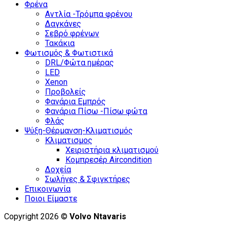
Φρένα
Αντλία -Τρόμπα φρένου
Δαγκάνες
Σεβρό φρένων
Τακάκια
Φωτισμός & Φωτιστικά
DRL/Φώτα ημέρας
LED
Xenon
Προβολείς
Φανάρια Εμπρός
Φανάρια Πίσω -Πίσω φώτα
Φλάς
Ψύξη-Θέρμανση-Κλιματισμός
Κλιματισμος
Χειριστήρια κλιματισμού
Κομπρεσέρ Aircondition
Δοχεία
Σωλήνες & Σφιγκτήρες
Επικοινωνία
Ποιοι Είμαστε
Copyright 2026 ©
Volvo Ntavaris