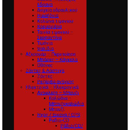
Εδρανα
Δοχεία υδραυλικού
Ημιαξόνια
Κολώνα τιμονιού
Κρεμαγιέρα
Ταινία τιμονιού –
Σερπαντίνα
Τιμόνια
Ψαλίδια
Αξεσουάρ – Περιποίηση
Μπάρες – Κάγκελα
Οθόνες
Ζάντες & Λάστιχα
Ζάντες
Ρεζέρβα ανάγκης
Ηλεκτρικά – Ηλεκρονικά
Αναφλεξη – Μπουζι
Καλώδια –
Μπουζοκαλώδια
Μπουζί
Ηχος / Εικονα / GPS
Ραδιο-CD
Ράδιο/CD/