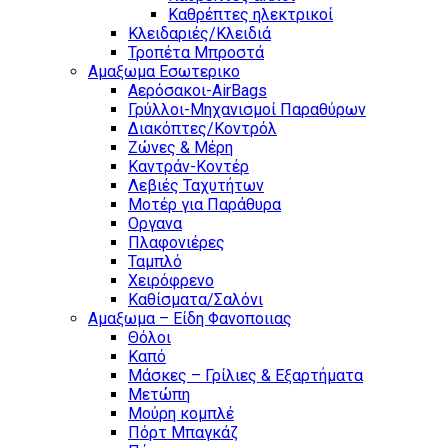
Καθρέπτες ηλεκτρικοί
Κλειδαριές/Κλειδιά
Τροπέτα Μπροστά
Αμαξωμα Εσωτερικο
Αερόσακοι-AirBags
Γρύλλοι-Μηχανισμοί Παραθύρων
Διακόπτες/Κοντρόλ
Ζώνες & Μέρη
Καντράν-Κοντέρ
Λεβιές Ταχυτήτων
Μοτέρ για Παράθυρα
Οργανα
Πλαφονιέρες
Ταμπλό
Χειρόφρενο
Καθίσματα/Σαλόνι
Αμαξωμα – Είδη Φανοποιιας
Θόλοι
Καπό
Μάσκες – Γρίλιες & Εξαρτήματα
Μετώπη
Μούρη κομπλέ
Πόρτ Μπαγκάζ