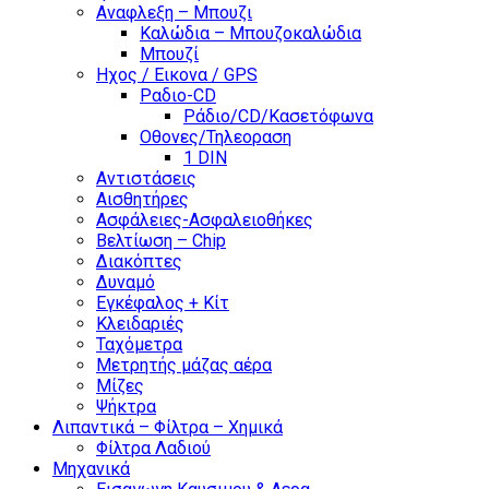
Αναφλεξη – Μπουζι
Καλώδια – Μπουζοκαλώδια
Μπουζί
Ηχος / Εικονα / GPS
Ραδιο-CD
Ράδιο/CD/Κασετόφωνα
Οθονες/Τηλεοραση
1 DIN
Αντιστάσεις
Αισθητήρες
Ασφάλειες-Ασφαλειοθήκες
Βελτίωση – Chip
Διακόπτες
Δυναμό
Εγκέφαλος + Κίτ
Κλειδαριές
Ταχόμετρα
Μετρητής μάζας αέρα
Μίζες
Ψήκτρα
Λιπαντικά – Φίλτρα – Χημικά
Φίλτρα Λαδιού
Μηχανικά