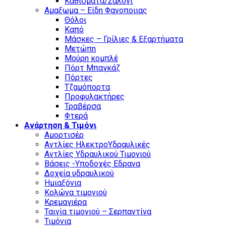
Καθίσματα/Σαλόνι
Αμαξωμα – Είδη Φανοποιιας
Θόλοι
Καπό
Μάσκες – Γρίλιες & Εξαρτήματα
Μετώπη
Μούρη κομπλέ
Πόρτ Μπαγκάζ
Πόρτες
Τζαμόπορτα
Προφυλακτήρες
Τραβέρσα
Φτερά
Ανάρτηση & Τιμόνι
Αμορτισέρ
Αντλίες ΗλεκτροΥδραυλικές
Αντλίες Υδραυλικού Τιμονιού
Βάσεις -Υποδοχές Εδρανα
Δοχεία υδραυλικού
Ημιαξόνια
Κολώνα τιμονιού
Κρεμαγιέρα
Ταινία τιμονιού – Σερπαντίνα
Τιμόνια