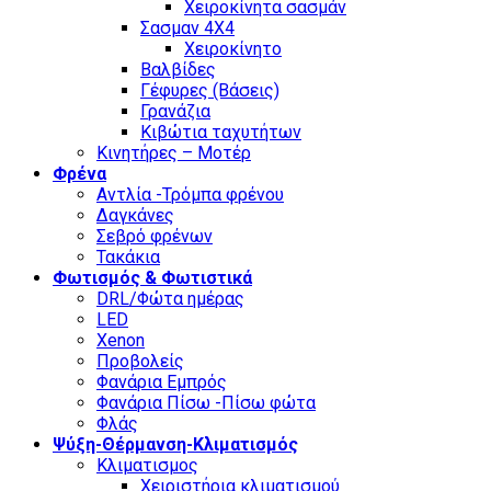
Χειροκίνητα σασμάν
Σασμαν 4Χ4
Χειροκίνητο
Βαλβίδες
Γέφυρες (Βάσεις)
Γρανάζια
Κιβώτια ταχυτήτων
Κινητήρες – Μοτέρ
Φρένα
Αντλία -Τρόμπα φρένου
Δαγκάνες
Σεβρό φρένων
Τακάκια
Φωτισμός & Φωτιστικά
DRL/Φώτα ημέρας
LED
Xenon
Προβολείς
Φανάρια Εμπρός
Φανάρια Πίσω -Πίσω φώτα
Φλάς
Ψύξη-Θέρμανση-Κλιματισμός
Κλιματισμος
Χειριστήρια κλιματισμού