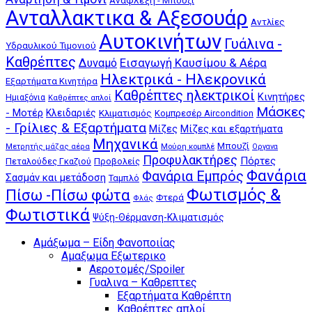
Ανάφλεξη - Μπουζί
Ανταλλακτικα & Αξεσουάρ
Αντλίες
Αυτοκινήτων
Γυάλινα -
Υδραυλικού Τιμονιού
Καθρέπτες
Δυναμό
Εισαγωγή Καυσίμου & Αέρα
Ηλεκτρικά - Ηλεκρονικά
Εξαρτήματα Κινητήρα
Καθρέπτες ηλεκτρικοί
Κινητήρες
Ημιαξόνια
Καθρέπτες απλοί
Μάσκες
- Μοτέρ
Κλειδαριές
Κλιματισμός
Κομπρεσέρ Aircondition
- Γρίλιες & Εξαρτήματα
Μίζες
Μίζες και εξαρτήματα
Μηχανικά
Μπουζί
Μούρη κομπλέ
Μετρητής μάζας αέρα
Οργανα
Προφυλακτήρες
Πόρτες
Πεταλούδες Γκαζιού
Προβολείς
Φανάρια
Φανάρια Εμπρός
Σασμάν και μετάδοση
Ταμπλό
Φωτισμός &
Πίσω -Πίσω φώτα
Φτερά
Φλάς
Φωτιστικά
Ψύξη-Θέρμανση-Κλιματισμός
Αμάξωμα – Είδη Φανοποιίας
Αμαξωμα Εξωτερικο
Αεροτομές/Spoiler
Γυαλινα – Καθρεπτες
Εξαρτήματα Καθρέπτη
Καθρέπτες απλοί