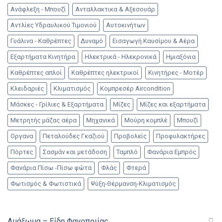
Ανάφλεξη - Μπουζί
Ανταλλακτικα & Αξεσουάρ
Αντλίες Υδραυλικού Τιμονιού
Αυτοκινήτων
Γυάλινα - Καθρέπτες
Δυναμό
Εισαγωγή Καυσίμου & Αέρα
Εξαρτήματα Κινητήρα
Ηλεκτρικά - Ηλεκρονικά
Ημιαξόνια
Καθρέπτες απλοί
Καθρέπτες ηλεκτρικοί
Κινητήρες - Μοτέρ
Κλειδαριές
Κλιματισμός
Κομπρεσέρ Aircondition
Μάσκες - Γρίλιες & Εξαρτήματα
Μίζες
Μίζες και εξαρτήματα
Μετρητής μάζας αέρα
Μηχανικά
Μούρη κομπλέ
Μπουζί
Οργανα
Πεταλούδες Γκαζιού
Προβολείς
Προφυλακτήρες
Πόρτες
Σασμάν και μετάδοση
Ταμπλό
Φανάρια Εμπρός
Φανάρια Πίσω -Πίσω φώτα
Φλάς
Φτερά
Φωτισμός & Φωτιστικά
Ψύξη-Θέρμανση-Κλιματισμός
Αμάξωμα – Είδη Φανοποιίας