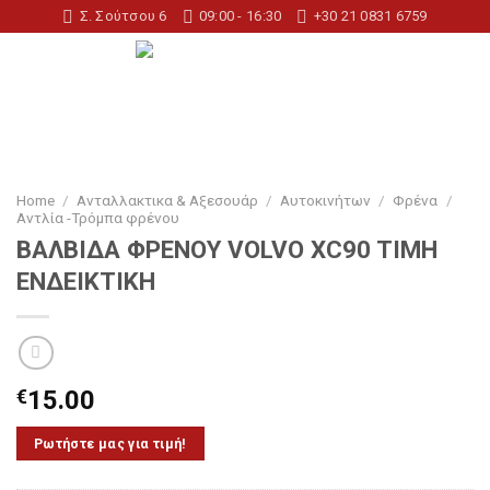
Skip
Σ. Σούτσου 6
09:00 - 16:30
+30 21 0831 6759
to
content
Home
/
Ανταλλακτικα & Αξεσουάρ
/
Αυτοκινήτων
/
Φρένα
/
Αντλία -Τρόμπα φρένου
ΒΑΛΒΙΔΑ ΦΡΕΝΟΥ VOLVO XC90 TIMH
ΕΝΔΕΙΚΤΙΚΗ
€
15.00
Ρωτήστε μας για τιμή!