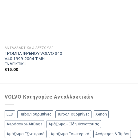
ΑΝΤΑΛΛΑΚΤΙΚΑ & ΑΞΕΣΟΥΆΡ
ΤΡΟΜΠΑ ΦΡΕΝΟΥ VOLVO S40
V40 1999-2004 ΤΙΜΗ
ΕΝΔΕΙΚΤΙΚΗ
€
15.00
VOLVO Κατηγορίες Ανταλλακτικών
LED
Turbo/Τουρμπίνες
Turbo/Τουρμπίνες
Xenon
Αερόσακοι-AirBags
Αμάξωμα - Είδη Φανοποιίας
Αμάξωμα Εξωτερικό
Αμάξωμα Εσωτερικό
Ανάρτηση & Τιμόνι