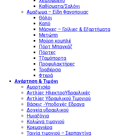
Χειρόφρενο
Καθίσματα/Σαλόνι
Αμαξωμα – Είδη Φανοποιιας
Θόλοι
Καπό
Μάσκες – Γρίλιες & Εξαρτήματα
Μετώπη
Μούρη κομπλέ
Πόρτ Μπαγκάζ
Πόρτες
Τζαμόπορτα
Προφυλακτήρες
Τραβέρσα
Φτερά
Ανάρτηση & Τιμόνι
Αμορτισέρ
Αντλίες ΗλεκτροΥδραυλικές
Αντλίες Υδραυλικού Τιμονιού
Βάσεις -Υποδοχές Εδρανα
Δοχεία υδραυλικού
Ημιαξόνια
Κολώνα τιμονιού
Κρεμαγιέρα
Ταινία τιμονιού – Σερπαντίνα