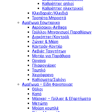
Καθρέπτες απλοί
Καθρέπτες ηλεκτρικοί
Κλειδαριές/Κλειδιά
Τροπέτα Μπροστά
Αμαξωμα Εσωτερικο
Αερόσακοι-AirBags
Γρύλλοι-Μηχανισμοί Παραθύρων
Διακόπτες/Κοντρόλ
Ζώνες & Μέρη
Καντράν-Κοντέρ
Λεβιές Ταχυτήτων
Μοτέρ για Παράθυρα
Οργανα
Πλαφονιέρες
Ταμπλό
Χειρόφρενο
Καθίσματα/Σαλόνι
Αμαξωμα – Είδη Φανοποιιας
Θόλοι
Καπό
Μάσκες – Γρίλιες & Εξαρτήματα
Μετώπη
Μούρη κομπλέ