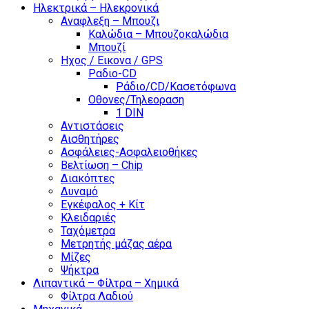
Ηλεκτρικά – Ηλεκρονικά
Αναφλεξη – Μπουζι
Καλώδια – Μπουζοκαλώδια
Μπουζί
Ηχος / Εικονα / GPS
Ραδιο-CD
Ράδιο/CD/Κασετόφωνα
Οθονες/Τηλεοραση
1 DIN
Αντιστάσεις
Αισθητήρες
Ασφάλειες-Ασφαλειοθήκες
Βελτίωση – Chip
Διακόπτες
Δυναμό
Εγκέφαλος + Κίτ
Κλειδαριές
Ταχόμετρα
Μετρητής μάζας αέρα
Μίζες
Ψήκτρα
Λιπαντικά – Φίλτρα – Χημικά
Φίλτρα Λαδιού