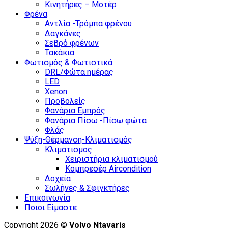
Κινητήρες – Μοτέρ
Φρένα
Αντλία -Τρόμπα φρένου
Δαγκάνες
Σεβρό φρένων
Τακάκια
Φωτισμός & Φωτιστικά
DRL/Φώτα ημέρας
LED
Xenon
Προβολείς
Φανάρια Εμπρός
Φανάρια Πίσω -Πίσω φώτα
Φλάς
Ψύξη-Θέρμανση-Κλιματισμός
Κλιματισμος
Χειριστήρια κλιματισμού
Κομπρεσέρ Aircondition
Δοχεία
Σωλήνες & Σφιγκτήρες
Επικοινωνία
Ποιοι Είμαστε
Copyright 2026 ©
Volvo Ntavaris