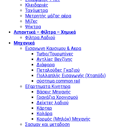
Κλειδαριές
Ταχόμετρα
Μετρητής μάζας αέρα
Μίζες
Ψήκτρα
Λιπαντικά – Φίλτρα – Χημικά
Φίλτρα Λαδιού
Μηχανικά
Εισαγωγη Καυσιμου & Αερα
Turbo/Τουρμπίνες
Αντλίες Βενζίνης
Διάφορα
Πεταλούδες Γκαζιού
Πολλαπλής Εισαγωγής (Χταπόδι)
σύστημα common rail
Εξαρτηματα Κινητηρα
Βάσεις Μηχανής
Γρανάζια Χρονισμού
Δείκτες λαδιού
Κάρτερ
Κολάρα
Κορμός (Μπλόκ) Μηχανής
Σασμαν και μεταδοση