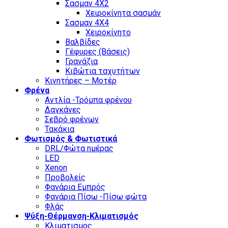
Σασμαν 4Χ2
Χειροκίνητα σασμάν
Σασμαν 4Χ4
Χειροκίνητο
Βαλβίδες
Γέφυρες (Βάσεις)
Γρανάζια
Κιβώτια ταχυτήτων
Κινητήρες – Μοτέρ
Φρένα
Αντλία -Τρόμπα φρένου
Δαγκάνες
Σεβρό φρένων
Τακάκια
Φωτισμός & Φωτιστικά
DRL/Φώτα ημέρας
LED
Xenon
Προβολείς
Φανάρια Εμπρός
Φανάρια Πίσω -Πίσω φώτα
Φλάς
Ψύξη-Θέρμανση-Κλιματισμός
Κλιματισμος