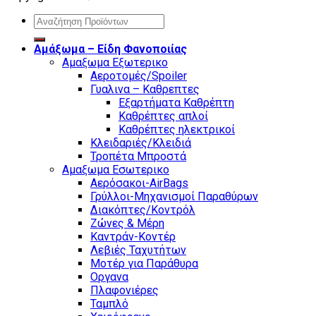
Search
for:
Αμάξωμα – Είδη Φανοποιίας
Αμαξωμα Εξωτερικο
Αεροτομές/Spoiler
Γυαλινα – Καθρεπτες
Εξαρτήματα Καθρέπτη
Καθρέπτες απλοί
Καθρέπτες ηλεκτρικοί
Κλειδαριές/Κλειδιά
Τροπέτα Μπροστά
Αμαξωμα Εσωτερικο
Αερόσακοι-AirBags
Γρύλλοι-Μηχανισμοί Παραθύρων
Διακόπτες/Κοντρόλ
Ζώνες & Μέρη
Καντράν-Κοντέρ
Λεβιές Ταχυτήτων
Μοτέρ για Παράθυρα
Οργανα
Πλαφονιέρες
Ταμπλό