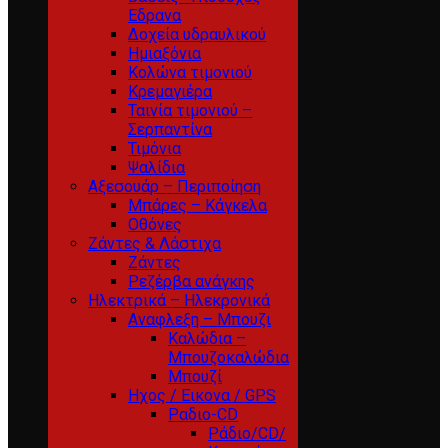
Εδρανα
Δοχεία υδραυλικού
Ημιαξόνια
Κολώνα τιμονιού
Κρεμαγιέρα
Ταινία τιμονιού –
Σερπαντίνα
Τιμόνια
Ψαλίδια
Αξεσουάρ – Περιποίηση
Μπάρες – Κάγκελα
Οθόνες
Ζάντες & Λάστιχα
Ζάντες
Ρεζέρβα ανάγκης
Ηλεκτρικά – Ηλεκρονικά
Αναφλεξη – Μπουζι
Καλώδια –
Μπουζοκαλώδια
Μπουζί
Ηχος / Εικονα / GPS
Ραδιο-CD
Ράδιο/CD/