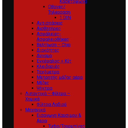
Κασετόφωνα
Οθονες/
Τηλεοραση
1 DIN
Αντιστάσεις
Αισθητήρες
Ασφάλειες-
Ασφαλειοθήκες
Βελτίωση – Chip
Διακόπτες
Δυναμό
Εγκέφαλος + Κίτ
Κλειδαριές
Ταχόμετρα
Μετρητής μάζας αέρα
Μίζες
Ψήκτρα
Λιπαντικά – Φίλτρα –
Χημικά
Φίλτρα Λαδιού
Μηχανικά
Εισαγωγη Καυσιμου &
Αερα
Turbo/Τουρμπίνες