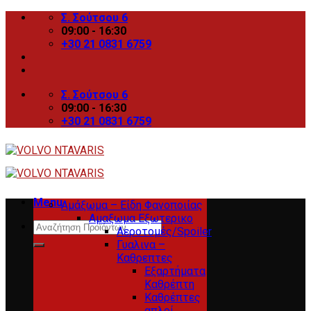
Skip
Σ. Σούτσου 6
to
09:00 - 16:30
content
+30 21 0831 6759
Σ. Σούτσου 6
09:00 - 16:30
+30 21 0831 6759
Menu
Αμάξωμα – Είδη Φανοποιίας
Αμαξωμα Εξωτερικο
Search
Αεροτομές/Spoiler
for:
Γυαλινα –
Καθρεπτες
Εξαρτήματα
Καθρέπτη
Καθρέπτες
απλοί