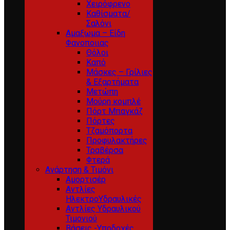
Χειρόφρενο
Καθίσματα/
Σαλόνι
Αμαξωμα – Είδη
Φανοποιιας
Θόλοι
Καπό
Μάσκες – Γρίλιες
& Εξαρτήματα
Μετώπη
Μούρη κομπλέ
Πόρτ Μπαγκάζ
Πόρτες
Τζαμόπορτα
Προφυλακτήρες
Τραβέρσα
Φτερά
Ανάρτηση & Τιμόνι
Αμορτισέρ
Αντλίες
ΗλεκτροΥδραυλικές
Αντλίες Υδραυλικού
Τιμονιού
Βάσεις -Υποδοχές