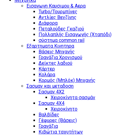
Μηχανικά
Εισαγωγη Καυσιμου & Αερα
Turbo/Τουρμπίνες
Αντλίες Βενζίνης
Διάφορα
Πεταλούδες Γκαζιού
Πολλαπλής Εισαγωγής (Χταπόδι)
σύστημα common rail
Εξαρτηματα Κινητηρα
Βάσεις Μηχανής
Γρανάζια Χρονισμού
Δείκτες λαδιού
Κάρτερ
Κολάρα
Κορμός (Μπλόκ) Μηχανής
Σασμαν και μεταδοση
Σασμαν 4Χ2
Χειροκίνητα σασμάν
Σασμαν 4Χ4
Χειροκίνητο
Βαλβίδες
Γέφυρες (Βάσεις)
Γρανάζια
Κιβώτια ταχυτήτων