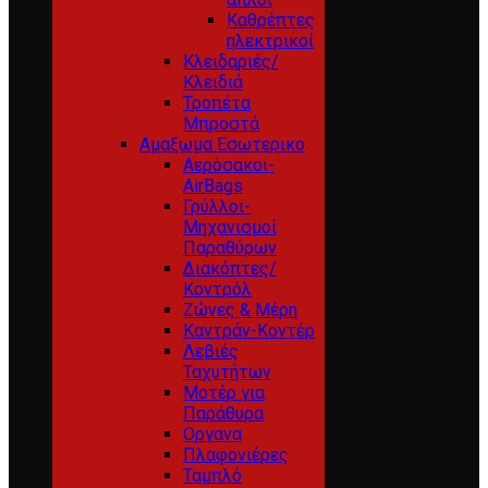
Καθρέπτες
ηλεκτρικοί
Κλειδαριές/
Κλειδιά
Τροπέτα
Μπροστά
Αμαξωμα Εσωτερικο
Αερόσακοι-
AirBags
Γρύλλοι-
Μηχανισμοί
Παραθύρων
Διακόπτες/
Κοντρόλ
Ζώνες & Μέρη
Καντράν-Κοντέρ
Λεβιές
Ταχυτήτων
Μοτέρ για
Παράθυρα
Οργανα
Πλαφονιέρες
Ταμπλό