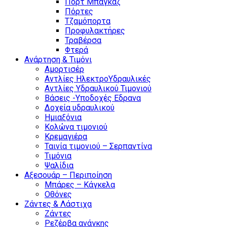
Πόρτ Μπαγκάζ
Πόρτες
Τζαμόπορτα
Προφυλακτήρες
Τραβέρσα
Φτερά
Ανάρτηση & Τιμόνι
Αμορτισέρ
Αντλίες ΗλεκτροΥδραυλικές
Αντλίες Υδραυλικού Τιμονιού
Βάσεις -Υποδοχές Εδρανα
Δοχεία υδραυλικού
Ημιαξόνια
Κολώνα τιμονιού
Κρεμαγιέρα
Ταινία τιμονιού – Σερπαντίνα
Τιμόνια
Ψαλίδια
Αξεσουάρ – Περιποίηση
Μπάρες – Κάγκελα
Οθόνες
Ζάντες & Λάστιχα
Ζάντες
Ρεζέρβα ανάγκης