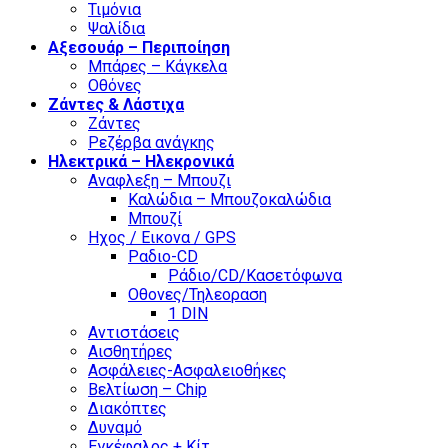
Τιμόνια
Ψαλίδια
Αξεσουάρ – Περιποίηση
Μπάρες – Κάγκελα
Οθόνες
Ζάντες & Λάστιχα
Ζάντες
Ρεζέρβα ανάγκης
Ηλεκτρικά – Ηλεκρονικά
Αναφλεξη – Μπουζι
Καλώδια – Μπουζοκαλώδια
Μπουζί
Ηχος / Εικονα / GPS
Ραδιο-CD
Ράδιο/CD/Κασετόφωνα
Οθονες/Τηλεοραση
1 DIN
Αντιστάσεις
Αισθητήρες
Ασφάλειες-Ασφαλειοθήκες
Βελτίωση – Chip
Διακόπτες
Δυναμό
Εγκέφαλος + Κίτ