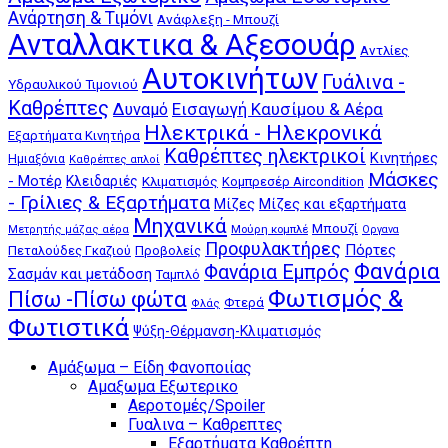
Ανάρτηση & Τιμόνι
Ανάφλεξη - Μπουζί
Ανταλλακτικα & Αξεσουάρ
Αντλίες
Αυτοκινήτων
Γυάλινα -
Υδραυλικού Τιμονιού
Καθρέπτες
Δυναμό
Εισαγωγή Καυσίμου & Αέρα
Ηλεκτρικά - Ηλεκρονικά
Εξαρτήματα Κινητήρα
Καθρέπτες ηλεκτρικοί
Κινητήρες
Ημιαξόνια
Καθρέπτες απλοί
Μάσκες
- Μοτέρ
Κλειδαριές
Κλιματισμός
Κομπρεσέρ Aircondition
- Γρίλιες & Εξαρτήματα
Μίζες
Μίζες και εξαρτήματα
Μηχανικά
Μπουζί
Μούρη κομπλέ
Μετρητής μάζας αέρα
Οργανα
Προφυλακτήρες
Πόρτες
Πεταλούδες Γκαζιού
Προβολείς
Φανάρια
Φανάρια Εμπρός
Σασμάν και μετάδοση
Ταμπλό
Φωτισμός &
Πίσω -Πίσω φώτα
Φτερά
Φλάς
Φωτιστικά
Ψύξη-Θέρμανση-Κλιματισμός
Αμάξωμα – Είδη Φανοποιίας
Αμαξωμα Εξωτερικο
Αεροτομές/Spoiler
Γυαλινα – Καθρεπτες
Εξαρτήματα Καθρέπτη