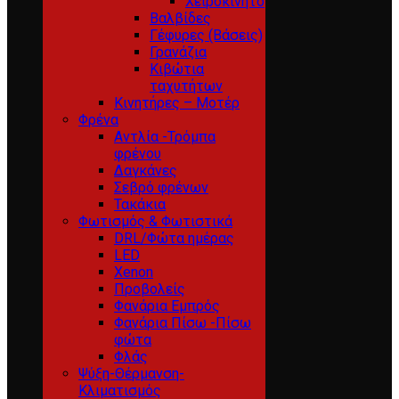
Χειροκίνητο
Βαλβίδες
Γέφυρες (Βάσεις)
Γρανάζια
Κιβώτια
ταχυτήτων
Κινητήρες – Μοτέρ
Φρένα
Αντλία -Τρόμπα
φρένου
Δαγκάνες
Σεβρό φρένων
Τακάκια
Φωτισμός & Φωτιστικά
DRL/Φώτα ημέρας
LED
Xenon
Προβολείς
Φανάρια Εμπρός
Φανάρια Πίσω -Πίσω
φώτα
Φλάς
Ψύξη-Θέρμανση-
Κλιματισμός