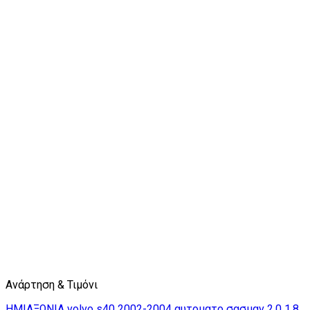
Ανάρτηση & Τιμόνι
ΗΜΙΑΞΩΝΙΑ volvo s40 2002-2004 αυτοματο σασμαν 2.0 1.8