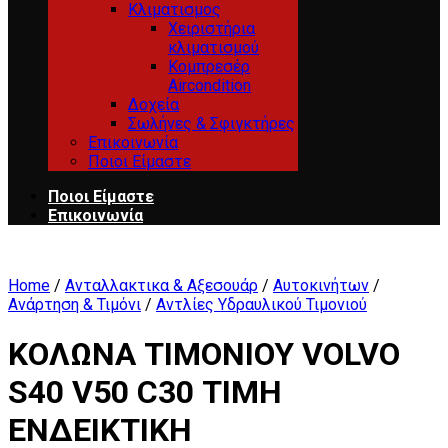
Κλιματισμος
Χειριστήρια
κλιματισμού
Κομπρεσέρ
Aircondition
Δοχεία
Σωλήνες & Σφιγκτήρες
Επικοινωνία
Ποιοι Είμαστε
Ποιοι Είμαστε
Επικοινωνία
Home
/
Ανταλλακτικα & Αξεσουάρ
/
Αυτοκινήτων
/
Ανάρτηση & Τιμόνι
/
Αντλίες Υδραυλικού Τιμονιού
ΚΟΛΩΝΑ ΤΙΜΟΝΙΟΥ VOLVO
S40 V50 C30 ΤΙΜΗ
ΕΝΔΕΙΚΤΙΚΗ