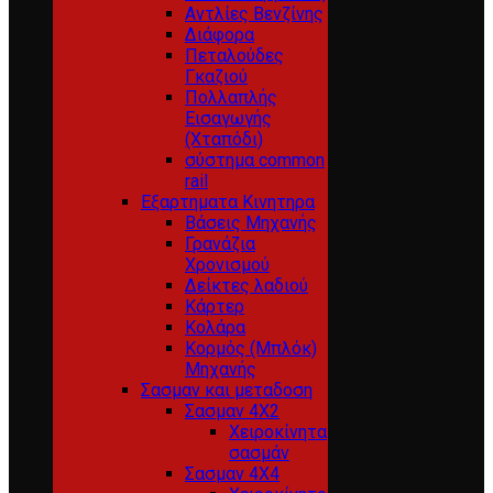
Αντλίες Βενζίνης
Διάφορα
Πεταλούδες
Γκαζιού
Πολλαπλής
Εισαγωγής
(Χταπόδι)
σύστημα common
rail
Εξαρτηματα Κινητηρα
Βάσεις Μηχανής
Γρανάζια
Χρονισμού
Δείκτες λαδιού
Κάρτερ
Κολάρα
Κορμός (Μπλόκ)
Μηχανής
Σασμαν και μεταδοση
Σασμαν 4Χ2
Χειροκίνητα
σασμάν
Σασμαν 4Χ4