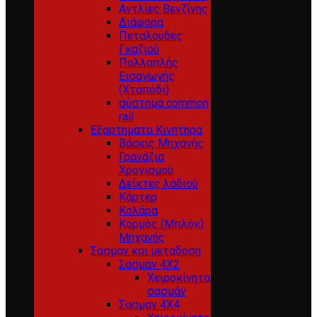
Αντλίες Βενζίνης
Διάφορα
Πεταλούδες
Γκαζιού
Πολλαπλής
Εισαγωγής
(Χταπόδι)
σύστημα common
rail
Εξαρτηματα Κινητηρα
Βάσεις Μηχανής
Γρανάζια
Χρονισμού
Δείκτες λαδιού
Κάρτερ
Κολάρα
Κορμός (Μπλόκ)
Μηχανής
Σασμαν και μεταδοση
Σασμαν 4Χ2
Χειροκίνητα
σασμάν
Σασμαν 4Χ4