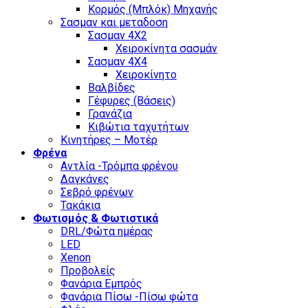
Κορμός (Μπλόκ) Μηχανής
Σασμαν και μεταδοση
Σασμαν 4Χ2
Χειροκίνητα σασμάν
Σασμαν 4Χ4
Χειροκίνητο
Βαλβίδες
Γέφυρες (Βάσεις)
Γρανάζια
Κιβώτια ταχυτήτων
Κινητήρες – Μοτέρ
Φρένα
Αντλία -Τρόμπα φρένου
Δαγκάνες
Σεβρό φρένων
Τακάκια
Φωτισμός & Φωτιστικά
DRL/Φώτα ημέρας
LED
Xenon
Προβολείς
Φανάρια Εμπρός
Φανάρια Πίσω -Πίσω φώτα