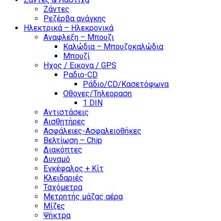
Ζάντες
Ρεζέρβα ανάγκης
Ηλεκτρικά – Ηλεκρονικά
Αναφλεξη – Μπουζι
Καλώδια – Μπουζοκαλώδια
Μπουζί
Ηχος / Εικονα / GPS
Ραδιο-CD
Ράδιο/CD/Κασετόφωνα
Οθονες/Τηλεοραση
1 DIN
Αντιστάσεις
Αισθητήρες
Ασφάλειες-Ασφαλειοθήκες
Βελτίωση – Chip
Διακόπτες
Δυναμό
Εγκέφαλος + Κίτ
Κλειδαριές
Ταχόμετρα
Μετρητής μάζας αέρα
Μίζες
Ψήκτρα