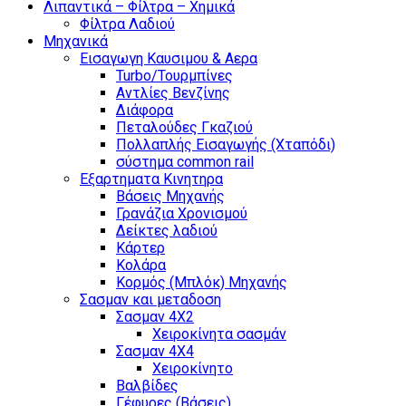
Λιπαντικά – Φίλτρα – Χημικά
Φίλτρα Λαδιού
Μηχανικά
Εισαγωγη Καυσιμου & Αερα
Turbo/Τουρμπίνες
Αντλίες Βενζίνης
Διάφορα
Πεταλούδες Γκαζιού
Πολλαπλής Εισαγωγής (Χταπόδι)
σύστημα common rail
Εξαρτηματα Κινητηρα
Βάσεις Μηχανής
Γρανάζια Χρονισμού
Δείκτες λαδιού
Κάρτερ
Κολάρα
Κορμός (Μπλόκ) Μηχανής
Σασμαν και μεταδοση
Σασμαν 4Χ2
Χειροκίνητα σασμάν
Σασμαν 4Χ4
Χειροκίνητο
Βαλβίδες
Γέφυρες (Βάσεις)