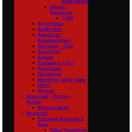
Κασετόφωνα
Οθονες/
Τηλεοραση
1 DIN
Αντιστάσεις
Αισθητήρες
Ασφάλειες-
Ασφαλειοθήκες
Βελτίωση – Chip
Διακόπτες
Δυναμό
Εγκέφαλος + Κίτ
Κλειδαριές
Ταχόμετρα
Μετρητής μάζας αέρα
Μίζες
Ψήκτρα
Λιπαντικά – Φίλτρα –
Χημικά
Φίλτρα Λαδιού
Μηχανικά
Εισαγωγη Καυσιμου &
Αερα
Turbo/Τουρμπίνες