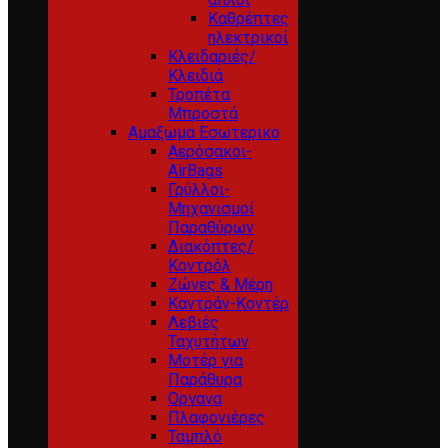
Καθρέπτες
ηλεκτρικοί
Κλειδαριές/
Κλειδιά
Τροπέτα
Μπροστά
Αμαξωμα Εσωτερικο
Αερόσακοι-
AirBags
Γρύλλοι-
Μηχανισμοί
Παραθύρων
Διακόπτες/
Κοντρόλ
Ζώνες & Μέρη
Καντράν-Κοντέρ
Λεβιές
Ταχυτήτων
Μοτέρ για
Παράθυρα
Οργανα
Πλαφονιέρες
Ταμπλό