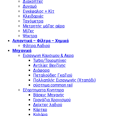
Διακόπτες
Δυναμό
Εγκέφαλος + Κίτ
Κλειδαριές
Ταχόμετρα
Μετρητής μάζας αέρα
Μίζες
Ψήκτρα
Λιπαντικά – Φίλτρα – Χημικά
Φίλτρα Λαδιού
Μηχανικά
Εισαγωγη Καυσιμου & Αερα
Turbo/Τουρμπίνες
Αντλίες Βενζίνης
Διάφορα
Πεταλούδες Γκαζιού
Πολλαπλής Εισαγωγής (Χταπόδι)
σύστημα common rail
Εξαρτηματα Κινητηρα
Βάσεις Μηχανής
Γρανάζια Χρονισμού
Δείκτες λαδιού
Κάρτερ
Κολάρα