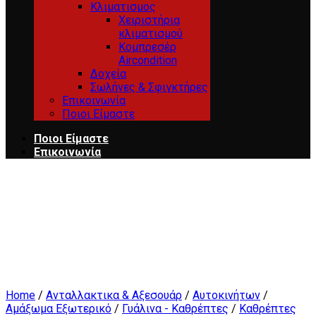
Κλιματισμος
Χειριστήρια
κλιματισμού
Κομπρεσέρ
Aircondition
Δοχεία
Σωλήνες & Σφιγκτήρες
Επικοινωνία
Ποιοι Είμαστε
Ποιοι Είμαστε
Επικοινωνία
Home
/
Ανταλλακτικα & Αξεσουάρ
/
Αυτοκινήτων
/
Αμάξωμα Εξωτερικό
/
Γυάλινα - Καθρέπτες
/
Καθρέπτες