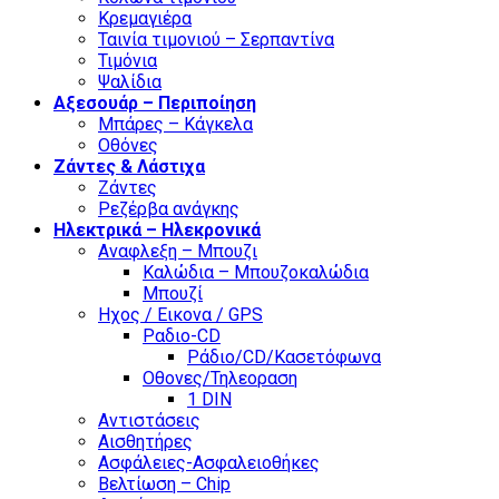
Κρεμαγιέρα
Ταινία τιμονιού – Σερπαντίνα
Τιμόνια
Ψαλίδια
Αξεσουάρ – Περιποίηση
Μπάρες – Κάγκελα
Οθόνες
Ζάντες & Λάστιχα
Ζάντες
Ρεζέρβα ανάγκης
Ηλεκτρικά – Ηλεκρονικά
Αναφλεξη – Μπουζι
Καλώδια – Μπουζοκαλώδια
Μπουζί
Ηχος / Εικονα / GPS
Ραδιο-CD
Ράδιο/CD/Κασετόφωνα
Οθονες/Τηλεοραση
1 DIN
Αντιστάσεις
Αισθητήρες
Ασφάλειες-Ασφαλειοθήκες
Βελτίωση – Chip