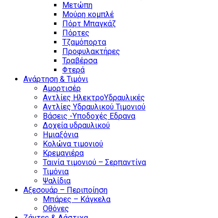
Μετώπη
Μούρη κομπλέ
Πόρτ Μπαγκάζ
Πόρτες
Τζαμόπορτα
Προφυλακτήρες
Τραβέρσα
Φτερά
Ανάρτηση & Τιμόνι
Αμορτισέρ
Αντλίες ΗλεκτροΥδραυλικές
Αντλίες Υδραυλικού Τιμονιού
Βάσεις -Υποδοχές Εδρανα
Δοχεία υδραυλικού
Ημιαξόνια
Κολώνα τιμονιού
Κρεμαγιέρα
Ταινία τιμονιού – Σερπαντίνα
Τιμόνια
Ψαλίδια
Αξεσουάρ – Περιποίηση
Μπάρες – Κάγκελα
Οθόνες
Ζάντες & Λάστιχα