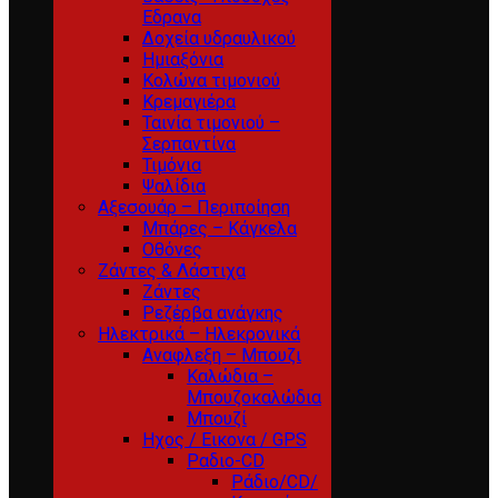
Εδρανα
Δοχεία υδραυλικού
Ημιαξόνια
Κολώνα τιμονιού
Κρεμαγιέρα
Ταινία τιμονιού –
Σερπαντίνα
Τιμόνια
Ψαλίδια
Αξεσουάρ – Περιποίηση
Μπάρες – Κάγκελα
Οθόνες
Ζάντες & Λάστιχα
Ζάντες
Ρεζέρβα ανάγκης
Ηλεκτρικά – Ηλεκρονικά
Αναφλεξη – Μπουζι
Καλώδια –
Μπουζοκαλώδια
Μπουζί
Ηχος / Εικονα / GPS
Ραδιο-CD
Ράδιο/CD/