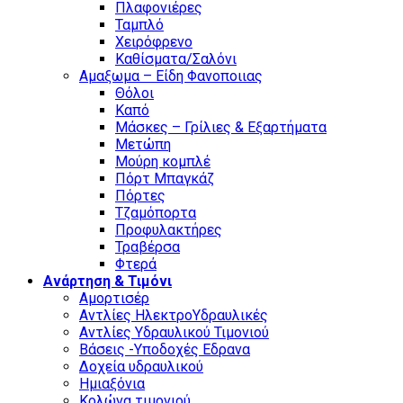
Πλαφονιέρες
Ταμπλό
Χειρόφρενο
Καθίσματα/Σαλόνι
Αμαξωμα – Είδη Φανοποιιας
Θόλοι
Καπό
Μάσκες – Γρίλιες & Εξαρτήματα
Μετώπη
Μούρη κομπλέ
Πόρτ Μπαγκάζ
Πόρτες
Τζαμόπορτα
Προφυλακτήρες
Τραβέρσα
Φτερά
Ανάρτηση & Τιμόνι
Αμορτισέρ
Αντλίες ΗλεκτροΥδραυλικές
Αντλίες Υδραυλικού Τιμονιού
Βάσεις -Υποδοχές Εδρανα
Δοχεία υδραυλικού
Ημιαξόνια
Κολώνα τιμονιού