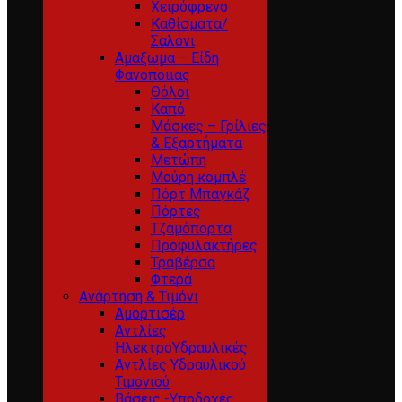
Χειρόφρενο
Καθίσματα/
Σαλόνι
Αμαξωμα – Είδη
Φανοποιιας
Θόλοι
Καπό
Μάσκες – Γρίλιες
& Εξαρτήματα
Μετώπη
Μούρη κομπλέ
Πόρτ Μπαγκάζ
Πόρτες
Τζαμόπορτα
Προφυλακτήρες
Τραβέρσα
Φτερά
Ανάρτηση & Τιμόνι
Αμορτισέρ
Αντλίες
ΗλεκτροΥδραυλικές
Αντλίες Υδραυλικού
Τιμονιού
Βάσεις -Υποδοχές