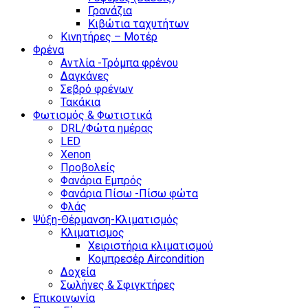
Γρανάζια
Κιβώτια ταχυτήτων
Κινητήρες – Μοτέρ
Φρένα
Αντλία -Τρόμπα φρένου
Δαγκάνες
Σεβρό φρένων
Τακάκια
Φωτισμός & Φωτιστικά
DRL/Φώτα ημέρας
LED
Xenon
Προβολείς
Φανάρια Εμπρός
Φανάρια Πίσω -Πίσω φώτα
Φλάς
Ψύξη-Θέρμανση-Κλιματισμός
Κλιματισμος
Χειριστήρια κλιματισμού
Κομπρεσέρ Aircondition
Δοχεία
Σωλήνες & Σφιγκτήρες
Επικοινωνία