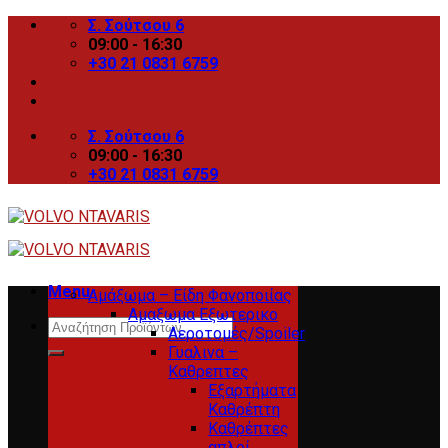
Skip
Σ. Σούτσου 6
to
09:00 - 16:30
content
+30 21 0831 6759
Σ. Σούτσου 6
09:00 - 16:30
+30 21 0831 6759
Menu
Αμάξωμα – Είδη Φανοποιίας
Αμαξωμα Εξωτερικο
Search
Αεροτομές/Spoiler
for:
Γυαλινα –
Καθρεπτες
Εξαρτήματα
Καθρέπτη
Καθρέπτες
απλοί