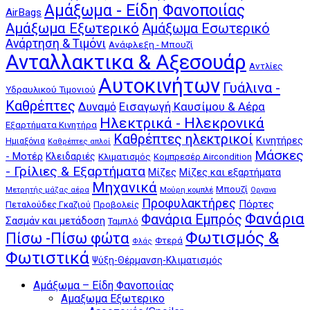
Αμάξωμα - Είδη Φανοποιίας
AirBags
Αμάξωμα Εξωτερικό
Αμάξωμα Εσωτερικό
Ανάρτηση & Τιμόνι
Ανάφλεξη - Μπουζί
Ανταλλακτικα & Αξεσουάρ
Αντλίες
Αυτοκινήτων
Γυάλινα -
Υδραυλικού Τιμονιού
Καθρέπτες
Δυναμό
Εισαγωγή Καυσίμου & Αέρα
Ηλεκτρικά - Ηλεκρονικά
Εξαρτήματα Κινητήρα
Καθρέπτες ηλεκτρικοί
Κινητήρες
Ημιαξόνια
Καθρέπτες απλοί
Μάσκες
- Μοτέρ
Κλειδαριές
Κλιματισμός
Κομπρεσέρ Aircondition
- Γρίλιες & Εξαρτήματα
Μίζες
Μίζες και εξαρτήματα
Μηχανικά
Μπουζί
Μούρη κομπλέ
Μετρητής μάζας αέρα
Οργανα
Προφυλακτήρες
Πόρτες
Πεταλούδες Γκαζιού
Προβολείς
Φανάρια
Φανάρια Εμπρός
Σασμάν και μετάδοση
Ταμπλό
Φωτισμός &
Πίσω -Πίσω φώτα
Φτερά
Φλάς
Φωτιστικά
Ψύξη-Θέρμανση-Κλιματισμός
Αμάξωμα – Είδη Φανοποιίας
Αμαξωμα Εξωτερικο