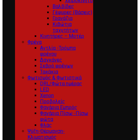
Χειροκίνητο
Βαλβίδες
Γέφυρες (Βάσεις)
Γρανάζια
Κιβώτια
ταχυτήτων
Κινητήρες – Μοτέρ
Φρένα
Αντλία -Τρόμπα
φρένου
Δαγκάνες
Σεβρό φρένων
Τακάκια
Φωτισμός & Φωτιστικά
DRL/Φώτα ημέρας
LED
Xenon
Προβολείς
Φανάρια Εμπρός
Φανάρια Πίσω -Πίσω
φώτα
Φλάς
Ψύξη-Θέρμανση-
Κλιματισμός