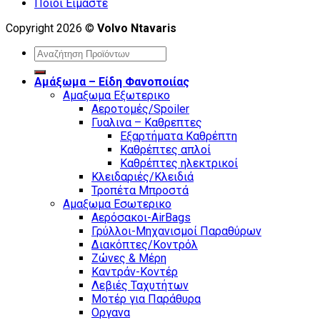
Ποιοι Είμαστε
Copyright 2026 ©
Volvo Ntavaris
Search
for:
Αμάξωμα – Είδη Φανοποιίας
Αμαξωμα Εξωτερικο
Αεροτομές/Spoiler
Γυαλινα – Καθρεπτες
Εξαρτήματα Καθρέπτη
Καθρέπτες απλοί
Καθρέπτες ηλεκτρικοί
Κλειδαριές/Κλειδιά
Τροπέτα Μπροστά
Αμαξωμα Εσωτερικο
Αερόσακοι-AirBags
Γρύλλοι-Μηχανισμοί Παραθύρων
Διακόπτες/Κοντρόλ
Ζώνες & Μέρη
Καντράν-Κοντέρ
Λεβιές Ταχυτήτων
Μοτέρ για Παράθυρα
Οργανα