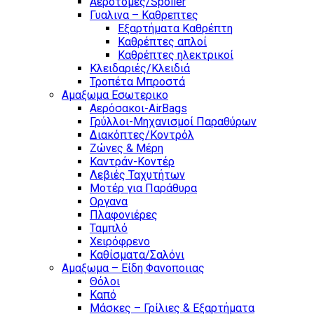
Αεροτομές/Spoiler
Γυαλινα – Καθρεπτες
Εξαρτήματα Καθρέπτη
Καθρέπτες απλοί
Καθρέπτες ηλεκτρικοί
Κλειδαριές/Κλειδιά
Τροπέτα Μπροστά
Αμαξωμα Εσωτερικο
Αερόσακοι-AirBags
Γρύλλοι-Μηχανισμοί Παραθύρων
Διακόπτες/Κοντρόλ
Ζώνες & Μέρη
Καντράν-Κοντέρ
Λεβιές Ταχυτήτων
Μοτέρ για Παράθυρα
Οργανα
Πλαφονιέρες
Ταμπλό
Χειρόφρενο
Καθίσματα/Σαλόνι
Αμαξωμα – Είδη Φανοποιιας
Θόλοι
Καπό
Μάσκες – Γρίλιες & Εξαρτήματα