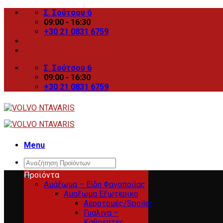
Skip
Σ. Σούτσου 6
to
09:00 - 16:30
content
+30 21 0831 6759
Σ. Σούτσου 6
09:00 - 16:30
+30 21 0831 6759
Menu
Search
for:
Προϊόντα
Αμάξωμα – Είδη Φανοποιίας
Αμαξωμα Εξωτερικο
Αεροτομές/Spoiler
Γυαλινα –
Καθρεπτες