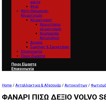
φώτα
Φλάς
Ψύξη-Θέρμανση-
Κλιματισμός
Κλιματισμος
Χειριστήρια
κλιματισμού
Κομπρεσέρ
Aircondition
Δοχεία
Σωλήνες & Σφιγκτήρες
Επικοινωνία
Ποιοι Είμαστε
Ποιοι Είμαστε
Επικοινωνία
Home
/
Ανταλλακτικα & Αξεσουάρ
/
Αυτοκινήτων
/
Φωτισμό
ΦΑΝΑΡΙ ΠΙΣΩ ΔΕΞΙΟ VOLVO S