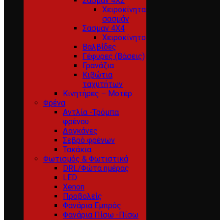
Σασμαν 4Χ2
Χειροκίνητα
σασμάν
Σασμαν 4Χ4
Χειροκίνητο
Βαλβίδες
Γέφυρες (Βάσεις)
Γρανάζια
Κιβώτια
ταχυτήτων
Κινητήρες – Μοτέρ
Φρένα
Αντλία -Τρόμπα
φρένου
Δαγκάνες
Σεβρό φρένων
Τακάκια
Φωτισμός & Φωτιστικά
DRL/Φώτα ημέρας
LED
Xenon
Προβολείς
Φανάρια Εμπρός
Φανάρια Πίσω -Πίσω