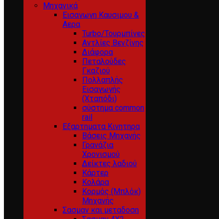
Μηχανικά
Εισαγωγη Καυσιμου &
Αερα
Turbo/Τουρμπίνες
Αντλίες Βενζίνης
Διάφορα
Πεταλούδες
Γκαζιού
Πολλαπλής
Εισαγωγής
(Χταπόδι)
σύστημα common
rail
Εξαρτηματα Κινητηρα
Βάσεις Μηχανής
Γρανάζια
Χρονισμού
Δείκτες λαδιού
Κάρτερ
Κολάρα
Κορμός (Μπλόκ)
Μηχανής
Σασμαν και μεταδοση