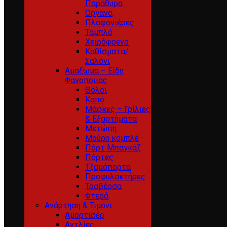
Παράθυρα
Οργανα
Πλαφονιέρες
Ταμπλό
Χειρόφρενο
Καθίσματα/
Σαλόνι
Αμαξωμα – Είδη
Φανοποιιας
Θόλοι
Καπό
Μάσκες – Γρίλιες
& Εξαρτήματα
Μετώπη
Μούρη κομπλέ
Πόρτ Μπαγκάζ
Πόρτες
Τζαμόπορτα
Προφυλακτήρες
Τραβέρσα
Φτερά
Ανάρτηση & Τιμόνι
Αμορτισέρ
Αντλίες