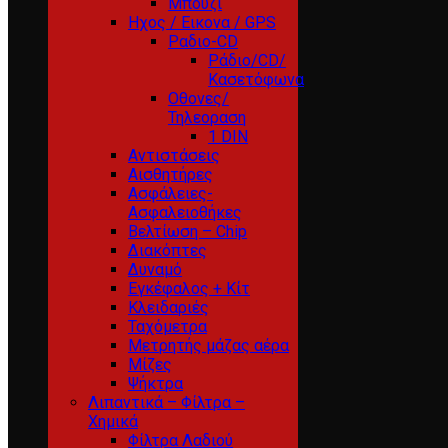
Μπουζί
Ηχος / Εικονα / GPS
Ραδιο-CD
Ράδιο/CD/
Κασετόφωνα
Οθονες/
Τηλεοραση
1 DIN
Αντιστάσεις
Αισθητήρες
Ασφάλειες-
Ασφαλειοθήκες
Βελτίωση – Chip
Διακόπτες
Δυναμό
Εγκέφαλος + Κίτ
Κλειδαριές
Ταχόμετρα
Μετρητής μάζας αέρα
Μίζες
Ψήκτρα
Λιπαντικά – Φίλτρα –
Χημικά
Φίλτρα Λαδιού