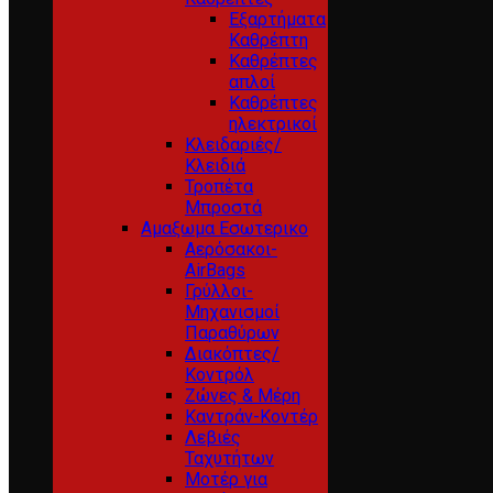
Εξαρτήματα
Καθρέπτη
Καθρέπτες
απλοί
Καθρέπτες
ηλεκτρικοί
Κλειδαριές/
Κλειδιά
Τροπέτα
Μπροστά
Αμαξωμα Εσωτερικο
Αερόσακοι-
AirBags
Γρύλλοι-
Μηχανισμοί
Παραθύρων
Διακόπτες/
Κοντρόλ
Ζώνες & Μέρη
Καντράν-Κοντέρ
Λεβιές
Ταχυτήτων
Μοτέρ για