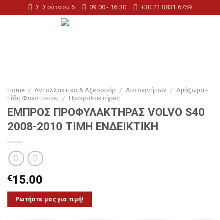
Skip
Σ. Σούτσου 6
09:00 - 16:30
+30 21 0831 6759
to
content
Home
/
Ανταλλακτικα & Αξεσουάρ
/
Αυτοκινήτων
/
Αμάξωμα -
Είδη Φανοποιίας
/
Προφυλακτήρες
ΕΜΠΡΟΣ ΠΡΟΦΥΛΑΚΤΗΡΑΣ VOLVO S40
2008-2010 ΤΙΜΗ ΕΝΔΕΙΚΤΙΚΗ
€
15.00
Ρωτήστε μας για τιμή!