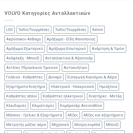
VOLVO Κατηγορίες Ανταλλακτικών
LED
Turbo/Τουρμπίνες
Turbo/Τουρμπίνες
Xenon
Αερόσακοι-AirBags
Αμάξωμα - Είδη Φανοποιίας
Αμάξωμα Εξωτερικό
Αμάξωμα Εσωτερικό
Ανάρτηση & Τιμόνι
Ανάφλεξη - Μπουζί
Ανταλλακτικα & Αξεσουάρ
Αντλίες Υδραυλικού Τιμονιού
Αυτοκινήτων
Γυάλινα - Καθρέπτες
Δυναμό
Εισαγωγή Καυσίμου & Αέρα
Εξαρτήματα Κινητήρα
Ηλεκτρικά - Ηλεκρονικά
Ημιαξόνια
Καθρέπτες απλοί
Καθρέπτες ηλεκτρικοί
Κινητήρες - Μοτέρ
Κλειδαριές
Κλιματισμός
Κομπρεσέρ Aircondition
Μάσκες - Γρίλιες & Εξαρτήματα
Μίζες
Μίζες και εξαρτήματα
Μετρητής μάζας αέρα
Μηχανικά
Μούρη κομπλέ
Μπουζί