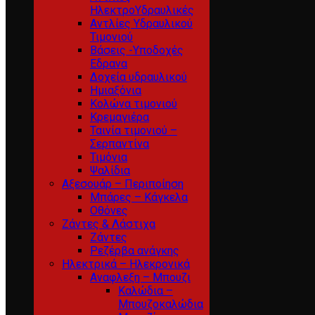
ΗλεκτροΥδραυλικές
Αντλίες Υδραυλικού
Τιμονιού
Βάσεις -Υποδοχές
Εδρανα
Δοχεία υδραυλικού
Ημιαξόνια
Κολώνα τιμονιού
Κρεμαγιέρα
Ταινία τιμονιού –
Σερπαντίνα
Τιμόνια
Ψαλίδια
Αξεσουάρ – Περιποίηση
Μπάρες – Κάγκελα
Οθόνες
Ζάντες & Λάστιχα
Ζάντες
Ρεζέρβα ανάγκης
Ηλεκτρικά – Ηλεκρονικά
Αναφλεξη – Μπουζι
Καλώδια –
Μπουζοκαλώδια