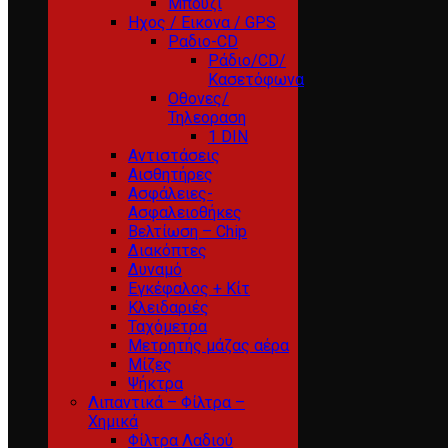
Μπουζί
Ηχος / Εικονα / GPS
Ραδιο-CD
Ράδιο/CD/
Κασετόφωνα
Οθονες/
Τηλεοραση
1 DIN
Αντιστάσεις
Αισθητήρες
Ασφάλειες-
Ασφαλειοθήκες
Βελτίωση – Chip
Διακόπτες
Δυναμό
Εγκέφαλος + Κίτ
Κλειδαριές
Ταχόμετρα
Μετρητής μάζας αέρα
Μίζες
Ψήκτρα
Λιπαντικά – Φίλτρα –
Χημικά
Φίλτρα Λαδιού