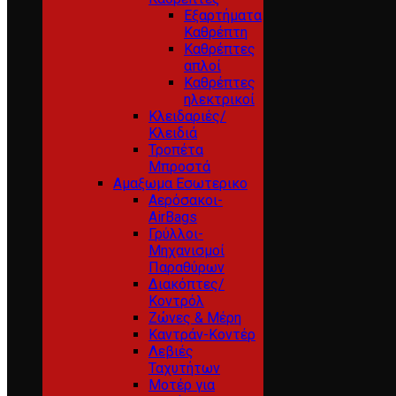
Εξαρτήματα
Καθρέπτη
Καθρέπτες
απλοί
Καθρέπτες
ηλεκτρικοί
Κλειδαριές/
Κλειδιά
Τροπέτα
Μπροστά
Αμαξωμα Εσωτερικο
Αερόσακοι-
AirBags
Γρύλλοι-
Μηχανισμοί
Παραθύρων
Διακόπτες/
Κοντρόλ
Ζώνες & Μέρη
Καντράν-Κοντέρ
Λεβιές
Ταχυτήτων
Μοτέρ για