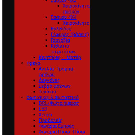
Σασμαν 4Χ2
Χειροκίνητα
σασμάν
Σασμαν 4Χ4
Χειροκίνητο
Βαλβίδες
Γέφυρες (Βάσεις)
Γρανάζια
Κιβώτια
ταχυτήτων
Κινητήρες – Μοτέρ
Φρένα
Αντλία -Τρόμπα
φρένου
Δαγκάνες
Σεβρό φρένων
Τακάκια
Φωτισμός & Φωτιστικά
DRL/Φώτα ημέρας
LED
Xenon
Προβολείς
Φανάρια Εμπρός
Φανάρια Πίσω -Πίσω