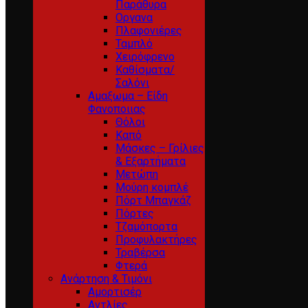
Παράθυρα
Οργανα
Πλαφονιέρες
Ταμπλό
Χειρόφρενο
Καθίσματα/
Σαλόνι
Αμαξωμα – Είδη
Φανοποιιας
Θόλοι
Καπό
Μάσκες – Γρίλιες
& Εξαρτήματα
Μετώπη
Μούρη κομπλέ
Πόρτ Μπαγκάζ
Πόρτες
Τζαμόπορτα
Προφυλακτήρες
Τραβέρσα
Φτερά
Ανάρτηση & Τιμόνι
Αμορτισέρ
Αντλίες