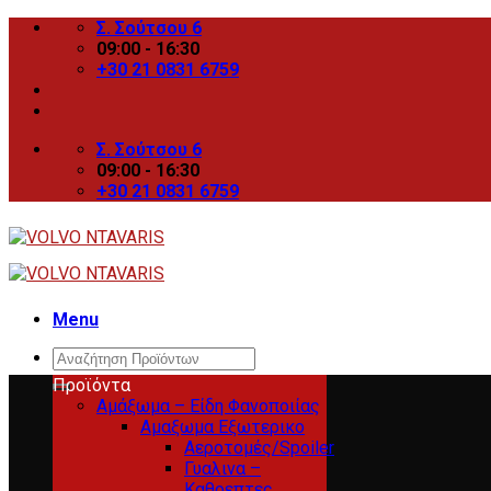
Skip
Σ. Σούτσου 6
to
09:00 - 16:30
content
+30 21 0831 6759
Σ. Σούτσου 6
09:00 - 16:30
+30 21 0831 6759
Menu
Search
for:
Προϊόντα
Αμάξωμα – Είδη Φανοποιίας
Αμαξωμα Εξωτερικο
Αεροτομές/Spoiler
Γυαλινα –
Καθρεπτες