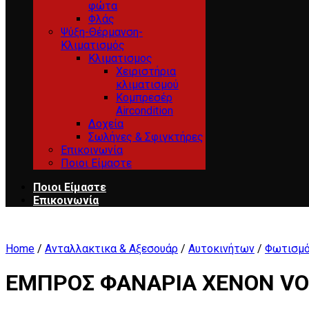
φώτα
Φλάς
Ψύξη-Θέρμανση-
Κλιματισμός
Κλιματισμος
Χειριστήρια
κλιματισμού
Κομπρεσέρ
Aircondition
Δοχεία
Σωλήνες & Σφιγκτήρες
Επικοινωνία
Ποιοι Είμαστε
Ποιοι Είμαστε
Επικοινωνία
Home
/
Ανταλλακτικα & Αξεσουάρ
/
Αυτοκινήτων
/
Φωτισμό
ΕΜΠΡΟΣ ΦΑΝΑΡΙΑ XENON VOL