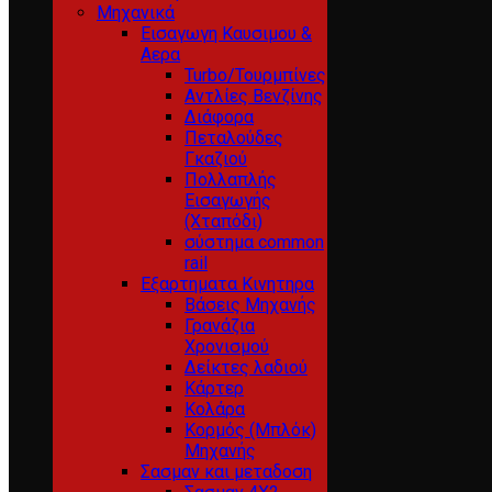
Μηχανικά
Εισαγωγη Καυσιμου &
Αερα
Turbo/Τουρμπίνες
Αντλίες Βενζίνης
Διάφορα
Πεταλούδες
Γκαζιού
Πολλαπλής
Εισαγωγής
(Χταπόδι)
σύστημα common
rail
Εξαρτηματα Κινητηρα
Βάσεις Μηχανής
Γρανάζια
Χρονισμού
Δείκτες λαδιού
Κάρτερ
Κολάρα
Κορμός (Μπλόκ)
Μηχανής
Σασμαν και μεταδοση