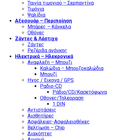
Ταινία τιμονιού – Σερπαντίνα
Τιμόνια
Ψαλίδια
Αξεσουάρ – Περιποίηση
Μπάρες – Κάγκελα
Οθόνες
Ζάντες & Λάστιχα
Ζάντες
Ρεζέρβα ανάγκης
Ηλεκτρικά – Ηλεκρονικά
Αναφλεξη – Μπουζι
Καλώδια – Μπουζοκαλώδια
Μπουζί
Ηχος / Εικονα / GPS
Ραδιο-CD
Ράδιο/CD/Κασετόφωνα
Οθονες/Τηλεοραση
1 DIN
Αντιστάσεις
Αισθητήρες
Ασφάλειες-Ασφαλειοθήκες
Βελτίωση – Chip
Διακόπτες
Δυναμό