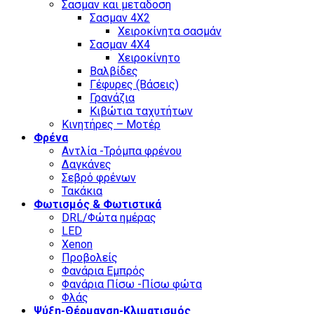
Σασμαν και μεταδοση
Σασμαν 4Χ2
Χειροκίνητα σασμάν
Σασμαν 4Χ4
Χειροκίνητο
Βαλβίδες
Γέφυρες (Βάσεις)
Γρανάζια
Κιβώτια ταχυτήτων
Κινητήρες – Μοτέρ
Φρένα
Αντλία -Τρόμπα φρένου
Δαγκάνες
Σεβρό φρένων
Τακάκια
Φωτισμός & Φωτιστικά
DRL/Φώτα ημέρας
LED
Xenon
Προβολείς
Φανάρια Εμπρός
Φανάρια Πίσω -Πίσω φώτα
Φλάς
Ψύξη-Θέρμανση-Κλιματισμός