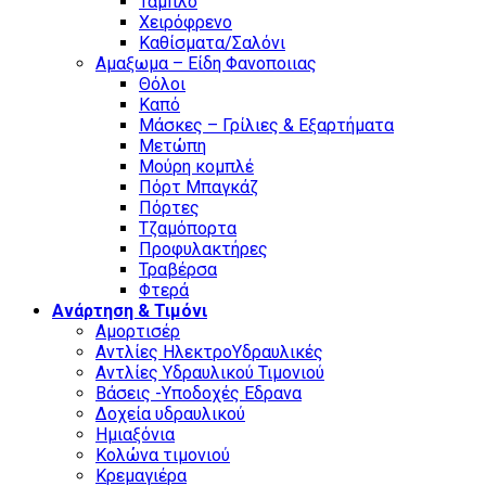
Ταμπλό
Χειρόφρενο
Καθίσματα/Σαλόνι
Αμαξωμα – Είδη Φανοποιιας
Θόλοι
Καπό
Μάσκες – Γρίλιες & Εξαρτήματα
Μετώπη
Μούρη κομπλέ
Πόρτ Μπαγκάζ
Πόρτες
Τζαμόπορτα
Προφυλακτήρες
Τραβέρσα
Φτερά
Ανάρτηση & Τιμόνι
Αμορτισέρ
Αντλίες ΗλεκτροΥδραυλικές
Αντλίες Υδραυλικού Τιμονιού
Βάσεις -Υποδοχές Εδρανα
Δοχεία υδραυλικού
Ημιαξόνια
Κολώνα τιμονιού
Κρεμαγιέρα