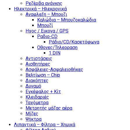
Ρεζέρβα ανάγκης
Ηλεκτρικά – Ηλεκρονικά
Αναφλεξη – Μπουζι
Καλώδια – Μπουζοκαλώδια
Μπουζί
Ηχος / Εικονα / GPS
Ραδιο-CD
Ράδιο/CD/Κασετόφωνα
Οθονες/Τηλεοραση
1 DIN
Αντιστάσεις
Αισθητήρες
Ασφάλειες-Ασφαλειοθήκες
Βελτίωση – Chip
Διακόπτες
Δυναμό
Εγκέφαλος + Κίτ
Κλειδαριές
Ταχόμετρα
Μετρητής μάζας αέρα
Μίζες
Ψήκτρα
Λιπαντικά – Φίλτρα – Χημικά