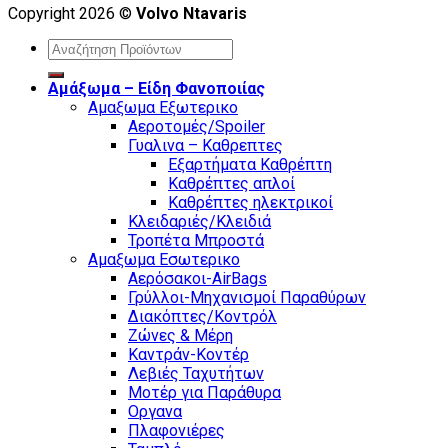
Copyright 2026 ©
Volvo Ntavaris
Search
for:
Αμάξωμα – Είδη Φανοποιίας
Αμαξωμα Εξωτερικο
Αεροτομές/Spoiler
Γυαλινα – Καθρεπτες
Εξαρτήματα Καθρέπτη
Καθρέπτες απλοί
Καθρέπτες ηλεκτρικοί
Κλειδαριές/Κλειδιά
Τροπέτα Μπροστά
Αμαξωμα Εσωτερικο
Αερόσακοι-AirBags
Γρύλλοι-Μηχανισμοί Παραθύρων
Διακόπτες/Κοντρόλ
Ζώνες & Μέρη
Καντράν-Κοντέρ
Λεβιές Ταχυτήτων
Μοτέρ για Παράθυρα
Οργανα
Πλαφονιέρες