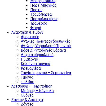
Μούρη κομπλέ
Πόρτ Μπαγκάζ
Πόρτες
Τζαμόπορτα
Προφυλακτήρες
Τραβέρσα
Φτερά
Ανάρτηση & Τιμόνι
Αμορτισέρ
Αντλίες ΗλεκτροΥδραυλικές
Αντλίες Υδραυλικού Τιμονιού
Βάσεις -Υποδοχές Εδρανα
Δοχεία υδραυλικού
Ημιαξόνια
Κολώνα τιμονιού
Κρεμαγιέρα
Ταινία τιμονιού – Σερπαντίνα
Τιμόνια
Ψαλίδια
Αξεσουάρ – Περιποίηση
Μπάρες – Κάγκελα
Οθόνες
Ζάντες & Λάστιχα
Ζάντες