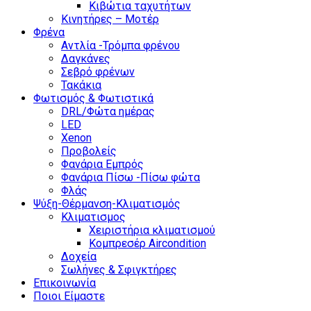
Κιβώτια ταχυτήτων
Κινητήρες – Μοτέρ
Φρένα
Αντλία -Τρόμπα φρένου
Δαγκάνες
Σεβρό φρένων
Τακάκια
Φωτισμός & Φωτιστικά
DRL/Φώτα ημέρας
LED
Xenon
Προβολείς
Φανάρια Εμπρός
Φανάρια Πίσω -Πίσω φώτα
Φλάς
Ψύξη-Θέρμανση-Κλιματισμός
Κλιματισμος
Χειριστήρια κλιματισμού
Κομπρεσέρ Aircondition
Δοχεία
Σωλήνες & Σφιγκτήρες
Επικοινωνία
Ποιοι Είμαστε