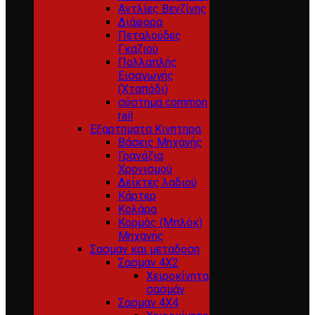
Αντλίες Βενζίνης
Διάφορα
Πεταλούδες
Γκαζιού
Πολλαπλής
Εισαγωγής
(Χταπόδι)
σύστημα common
rail
Εξαρτηματα Κινητηρα
Βάσεις Μηχανής
Γρανάζια
Χρονισμού
Δείκτες λαδιού
Κάρτερ
Κολάρα
Κορμός (Μπλόκ)
Μηχανής
Σασμαν και μεταδοση
Σασμαν 4Χ2
Χειροκίνητα
σασμάν
Σασμαν 4Χ4