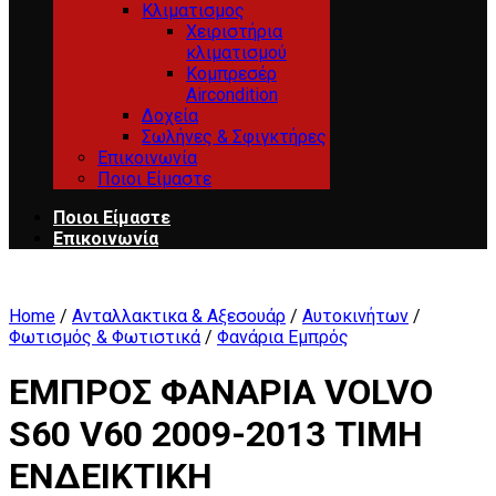
Κλιματισμος
Χειριστήρια
κλιματισμού
Κομπρεσέρ
Aircondition
Δοχεία
Σωλήνες & Σφιγκτήρες
Επικοινωνία
Ποιοι Είμαστε
Ποιοι Είμαστε
Επικοινωνία
Home
/
Ανταλλακτικα & Αξεσουάρ
/
Αυτοκινήτων
/
Φωτισμός & Φωτιστικά
/
Φανάρια Εμπρός
ΕΜΠΡΟΣ ΦΑΝΑΡΙΑ VOLVO
S60 V60 2009-2013 ΤΙΜΗ
ΕΝΔΕΙΚΤΙΚΗ