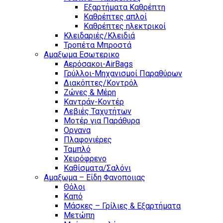
Εξαρτήματα Καθρέπτη
Καθρέπτες απλοί
Καθρέπτες ηλεκτρικοί
Κλειδαριές/Κλειδιά
Τροπέτα Μπροστά
Αμαξωμα Εσωτερικο
Αερόσακοι-AirBags
Γρύλλοι-Μηχανισμοί Παραθύρων
Διακόπτες/Κοντρόλ
Ζώνες & Μέρη
Καντράν-Κοντέρ
Λεβιές Ταχυτήτων
Μοτέρ για Παράθυρα
Οργανα
Πλαφονιέρες
Ταμπλό
Χειρόφρενο
Καθίσματα/Σαλόνι
Αμαξωμα – Είδη Φανοποιιας
Θόλοι
Καπό
Μάσκες – Γρίλιες & Εξαρτήματα
Μετώπη