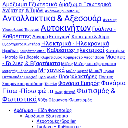
Αμάξωμα Εξωτερικό
Αμάξωμα Εσωτερικό
Ανάρτηση & Τιμόνι
Ανάφλεξη - Μπουζί
Ανταλλακτικα & Αξεσουάρ
Αντλίες
Αυτοκινήτων
Γυάλινα -
Υδραυλικού Τιμονιού
Καθρέπτες
Δυναμό
Εισαγωγή Καυσίμου & Αέρα
Ηλεκτρικά - Ηλεκρονικά
Εξαρτήματα Κινητήρα
Καθρέπτες ηλεκτρικοί
Κινητήρες
Ημιαξόνια
Καθρέπτες απλοί
Μάσκες
- Μοτέρ
Κλειδαριές
Κλιματισμός
Κομπρεσέρ Aircondition
- Γρίλιες & Εξαρτήματα
Μίζες
Μίζες και εξαρτήματα
Μηχανικά
Μπουζί
Μούρη κομπλέ
Μετρητής μάζας αέρα
Οργανα
Προφυλακτήρες
Πόρτες
Πεταλούδες Γκαζιού
Προβολείς
Φανάρια
Φανάρια Εμπρός
Σασμάν και μετάδοση
Ταμπλό
Φωτισμός &
Πίσω -Πίσω φώτα
Φτερά
Φλάς
Φωτιστικά
Ψύξη-Θέρμανση-Κλιματισμός
Αμάξωμα – Είδη Φανοποιίας
Αμαξωμα Εξωτερικο
Αεροτομές/Spoiler
Γυαλινα – Καθρεπτες