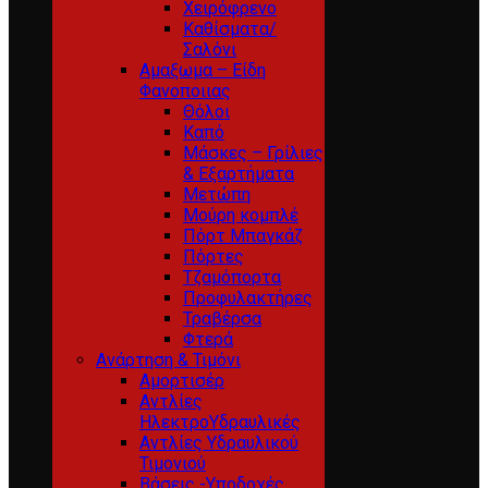
Χειρόφρενο
Καθίσματα/
Σαλόνι
Αμαξωμα – Είδη
Φανοποιιας
Θόλοι
Καπό
Μάσκες – Γρίλιες
& Εξαρτήματα
Μετώπη
Μούρη κομπλέ
Πόρτ Μπαγκάζ
Πόρτες
Τζαμόπορτα
Προφυλακτήρες
Τραβέρσα
Φτερά
Ανάρτηση & Τιμόνι
Αμορτισέρ
Αντλίες
ΗλεκτροΥδραυλικές
Αντλίες Υδραυλικού
Τιμονιού
Βάσεις -Υποδοχές