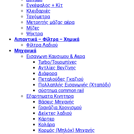
Εγκέφαλος + Κίτ
Κλειδαριές
Ταχόμετρα
Μετρητής μάζας αέρα
Μίζες
Ψήκτρα
Λιπαντικά – Φίλτρα – Χημικά
Φίλτρα Λαδιού
Μηχανικά
Εισαγωγη Καυσιμου & Αερα
Turbo/Τουρμπίνες
Αντλίες Βενζίνης
Διάφορα
Πεταλούδες Γκαζιού
Πολλαπλής Εισαγωγής (Χταπόδι)
σύστημα common rail
Εξαρτηματα Κινητηρα
Βάσεις Μηχανής
Γρανάζια Χρονισμού
Δείκτες λαδιού
Κάρτερ
Κολάρα
Κορμός (Μπλόκ) Μηχανής