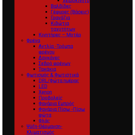
Χειροκίνητο
Βαλβίδες
Γέφυρες (Βάσεις)
Γρανάζια
Κιβώτια
ταχυτήτων
Κινητήρες – Μοτέρ
Φρένα
Αντλία -Τρόμπα
φρένου
Δαγκάνες
Σεβρό φρένων
Τακάκια
Φωτισμός & Φωτιστικά
DRL/Φώτα ημέρας
LED
Xenon
Προβολείς
Φανάρια Εμπρός
Φανάρια Πίσω -Πίσω
φώτα
Φλάς
Ψύξη-Θέρμανση-
Κλιματισμός