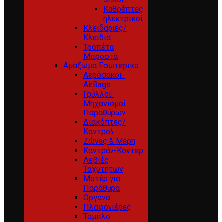
Καθρέπτες
ηλεκτρικοί
Κλειδαριές/
Κλειδιά
Τροπέτα
Μπροστά
Αμαξωμα Εσωτερικο
Αερόσακοι-
AirBags
Γρύλλοι-
Μηχανισμοί
Παραθύρων
Διακόπτες/
Κοντρόλ
Ζώνες & Μέρη
Καντράν-Κοντέρ
Λεβιές
Ταχυτήτων
Μοτέρ για
Παράθυρα
Οργανα
Πλαφονιέρες
Ταμπλό