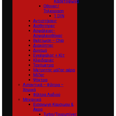
Κασετόφωνα
Οθονες/
Τηλεοραση
1 DIN
Αντιστάσεις
Αισθητήρες
Ασφάλειες-
Ασφαλειοθήκες
Βελτίωση – Chip
Διακόπτες
Δυναμό
Εγκέφαλος + Κίτ
Κλειδαριές
Ταχόμετρα
Μετρητής μάζας αέρα
Μίζες
Ψήκτρα
Λιπαντικά – Φίλτρα –
Χημικά
Φίλτρα Λαδιού
Μηχανικά
Εισαγωγη Καυσιμου &
Αερα
Turbo/Τουρμπίνες