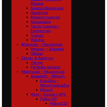
Εδρανα
Δοχεία υδραυλικού
Ημιαξόνια
Κολώνα τιμονιού
Κρεμαγιέρα
Ταινία τιμονιού –
Σερπαντίνα
Τιμόνια
Ψαλίδια
Αξεσουάρ – Περιποίηση
Μπάρες – Κάγκελα
Οθόνες
Ζάντες & Λάστιχα
Ζάντες
Ρεζέρβα ανάγκης
Ηλεκτρικά – Ηλεκρονικά
Αναφλεξη – Μπουζι
Καλώδια –
Μπουζοκαλώδια
Μπουζί
Ηχος / Εικονα / GPS
Ραδιο-CD
Ράδιο/CD/