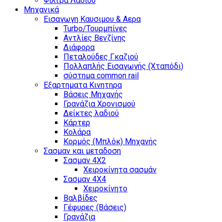
Φίλτρα Λαδιού
Μηχανικά
Εισαγωγη Καυσιμου & Αερα
Turbo/Τουρμπίνες
Αντλίες Βενζίνης
Διάφορα
Πεταλούδες Γκαζιού
Πολλαπλής Εισαγωγής (Χταπόδι)
σύστημα common rail
Εξαρτηματα Κινητηρα
Βάσεις Μηχανής
Γρανάζια Χρονισμού
Δείκτες λαδιού
Κάρτερ
Κολάρα
Κορμός (Μπλόκ) Μηχανής
Σασμαν και μεταδοση
Σασμαν 4Χ2
Χειροκίνητα σασμάν
Σασμαν 4Χ4
Χειροκίνητο
Βαλβίδες
Γέφυρες (Βάσεις)
Γρανάζια