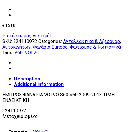
€
15.00
Ρωτήστε μας για τιμή!
SKU:
324110972
Categories:
Ανταλλακτικα & Αξεσουάρ
,
Αυτοκινήτων
,
Φανάρια Εμπρός
,
Φωτισμός & Φωτιστικά
Tags:
V60
,
VOLVO
Description
Additional information
ΕΜΠΡΟΣ ΦΑΝΑΡΙΑ VOLVO S60 V60 2009-2013 ΤΙΜΗ
ΕΝΔΕΙΚΤΙΚΗ
324110972
Μεταχειρισμένο