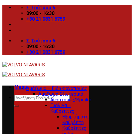
Skip
Σ. Σούτσου 6
to
09:00 - 16:30
content
+30 21 0831 6759
Σ. Σούτσου 6
09:00 - 16:30
+30 21 0831 6759
Menu
Αμάξωμα – Είδη Φανοποιίας
Αμαξωμα Εξωτερικο
Search
Αεροτομές/Spoiler
for:
Γυαλινα –
Καθρεπτες
Εξαρτήματα
Καθρέπτη
Καθρέπτες
απλοί