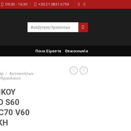
09:00 - 16:30
+30 21 0831 6759
Search
for:
Ποιοι Είμαστε
Επικοινωνία
άρ
/
Αυτοκινήτων
 Υδραυλικού
ΙΚΟΥ
O S60
C70 V60
ΚΗ