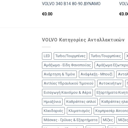
VOLVO 340 Β14 80-90 ΔΥΝΑΜΟ
VOL
€
0.00
€
0.0
VOLVO Κατηγορίες Ανταλλακτικών
LED
Turbo/Τουρμπίνες
Turbo/Τουρμπίνες
Αμάξωμα - Είδη Φανοποιίας
Αμάξωμα Εξωτερι
Ανάρτηση & Τιμόνι
Ανάφλεξη - Μπουζί
Ανταλ
Αντλίες Υδραυλικού Τιμονιού
Αυτοκινήτων
Εισαγωγή Καυσίμου & Αέρα
Εξαρτήματα Κινη
Ημιαξόνια
Καθρέπτες απλοί
Καθρέπτες ηλε
Κλειδαριές
Κλιματισμός
Κομπρεσέρ Aircond
Μάσκες - Γρίλιες & Εξαρτήματα
Μίζες
Μίζες