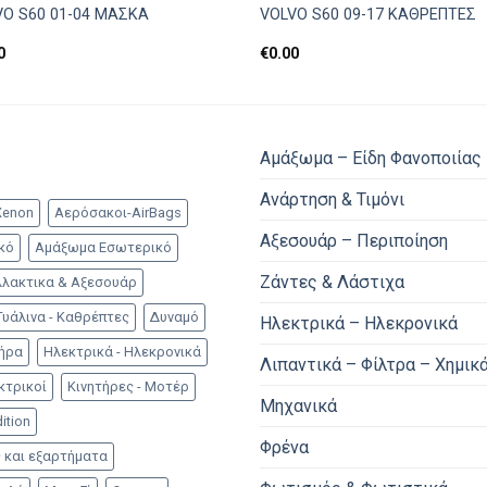
VO S60 01-04 ΜΑΣΚΑ
VOLVO S60 09-17 ΚΑΘΡΕΠΤΕΣ
0
€
0.00
Αμάξωμα – Είδη Φανοποιίας
Ανάρτηση & Τιμόνι
Xenon
Αερόσακοι-AirBags
Αξεσουάρ – Περιποίηση
κό
Αμάξωμα Εσωτερικό
Ζάντες & Λάστιχα
λακτικα & Αξεσουάρ
Γυάλινα - Καθρέπτες
Δυναμό
Ηλεκτρικά – Ηλεκρονικά
τήρα
Ηλεκτρικά - Ηλεκρονικά
Λιπαντικά – Φίλτρα – Χημικ
κτρικοί
Κινητήρες - Μοτέρ
Μηχανικά
ition
Φρένα
 και εξαρτήματα