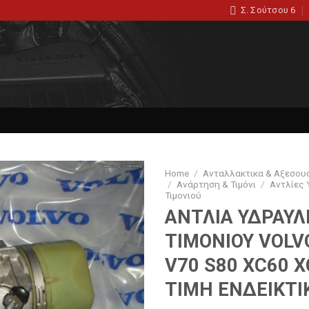
Σ. Σούτσου 6
Home
/
Ανταλλακτικα & Αξεσου
/
Ανάρτηση & Τιμόνι
/
Αντλίες
Τιμονιού
ΑΝΤΛΙΑ ΥΔΡΑΥΛ
ΤΙΜΟΝΙΟΥ VOLV
V70 S80 XC60 X
ΤΙΜΗ ΕΝΔΕΙΚΤΙ