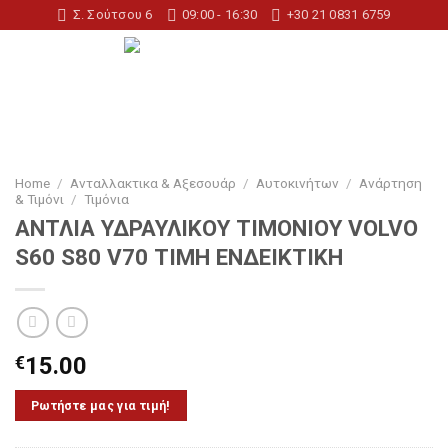
Skip
Σ. Σούτσου 6
09:00 - 16:30
+30 21 0831 6759
to
content
Home
/
Ανταλλακτικα & Αξεσουάρ
/
Αυτοκινήτων
/
Ανάρτηση
& Τιμόνι
/
Τιμόνια
ΑΝΤΛΙΑ ΥΔΡΑΥΛΙΚΟΥ ΤΙΜΟΝΙΟΥ VOLVO
S60 S80 V70 ΤΙΜΗ ΕΝΔΕΙΚΤΙΚΗ
€
15.00
Ρωτήστε μας για τιμή!