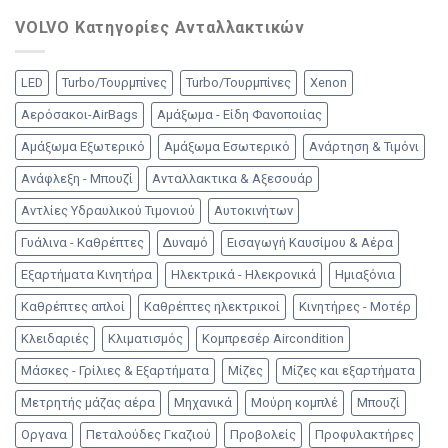
VOLVO Κατηγορίες Ανταλλακτικών
LED
Turbo/Τουρμπίνες
Turbo/Τουρμπίνες
Xenon
Αερόσακοι-AirBags
Αμάξωμα - Είδη Φανοποιίας
Αμάξωμα Εξωτερικό
Αμάξωμα Εσωτερικό
Ανάρτηση & Τιμόνι
Ανάφλεξη - Μπουζί
Ανταλλακτικα & Αξεσουάρ
Αντλίες Υδραυλικού Τιμονιού
Αυτοκινήτων
Γυάλινα - Καθρέπτες
Δυναμό
Εισαγωγή Καυσίμου & Αέρα
Εξαρτήματα Κινητήρα
Ηλεκτρικά - Ηλεκρονικά
Ημιαξόνια
Καθρέπτες απλοί
Καθρέπτες ηλεκτρικοί
Κινητήρες - Μοτέρ
Κλειδαριές
Κλιματισμός
Κομπρεσέρ Aircondition
Μάσκες - Γρίλιες & Εξαρτήματα
Μίζες
Μίζες και εξαρτήματα
Μετρητής μάζας αέρα
Μηχανικά
Μούρη κομπλέ
Μπουζί
Οργανα
Πεταλούδες Γκαζιού
Προβολείς
Προφυλακτήρες