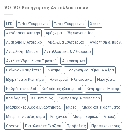
VOLVO Κατηγορίες Ανταλλακτικών
LED
Turbo/Τουρμπίνες
Turbo/Τουρμπίνες
Xenon
Αερόσακοι-AirBags
Αμάξωμα - Είδη Φανοποιίας
Αμάξωμα Εξωτερικό
Αμάξωμα Εσωτερικό
Ανάρτηση & Τιμόνι
Ανάφλεξη - Μπουζί
Ανταλλακτικα & Αξεσουάρ
Αντλίες Υδραυλικού Τιμονιού
Αυτοκινήτων
Γυάλινα - Καθρέπτες
Δυναμό
Εισαγωγή Καυσίμου & Αέρα
Εξαρτήματα Κινητήρα
Ηλεκτρικά - Ηλεκρονικά
Ημιαξόνια
Καθρέπτες απλοί
Καθρέπτες ηλεκτρικοί
Κινητήρες - Μοτέρ
Κλειδαριές
Κλιματισμός
Κομπρεσέρ Aircondition
Μάσκες - Γρίλιες & Εξαρτήματα
Μίζες
Μίζες και εξαρτήματα
Μετρητής μάζας αέρα
Μηχανικά
Μούρη κομπλέ
Μπουζί
Οργανα
Πεταλούδες Γκαζιού
Προβολείς
Προφυλακτήρες