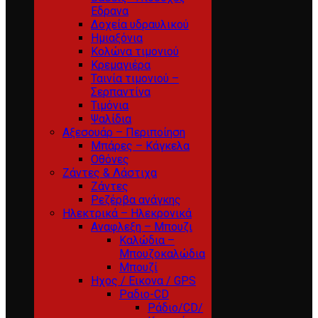
Εδρανα
Δοχεία υδραυλικού
Ημιαξόνια
Κολώνα τιμονιού
Κρεμαγιέρα
Ταινία τιμονιού –
Σερπαντίνα
Τιμόνια
Ψαλίδια
Αξεσουάρ – Περιποίηση
Μπάρες – Κάγκελα
Οθόνες
Ζάντες & Λάστιχα
Ζάντες
Ρεζέρβα ανάγκης
Ηλεκτρικά – Ηλεκρονικά
Αναφλεξη – Μπουζι
Καλώδια –
Μπουζοκαλώδια
Μπουζί
Ηχος / Εικονα / GPS
Ραδιο-CD
Ράδιο/CD/