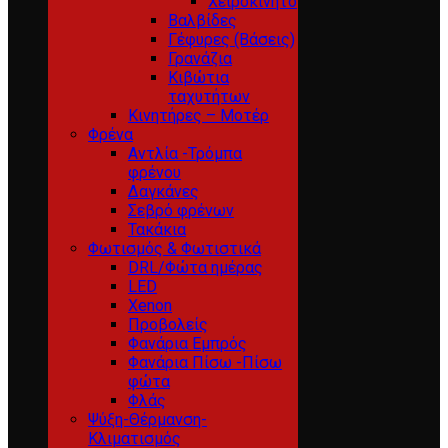
Χειροκίνητο
Βαλβίδες
Γέφυρες (Βάσεις)
Γρανάζια
Κιβώτια
ταχυτήτων
Κινητήρες – Μοτέρ
Φρένα
Αντλία -Τρόμπα
φρένου
Δαγκάνες
Σεβρό φρένων
Τακάκια
Φωτισμός & Φωτιστικά
DRL/Φώτα ημέρας
LED
Xenon
Προβολείς
Φανάρια Εμπρός
Φανάρια Πίσω -Πίσω
φώτα
Φλάς
Ψύξη-Θέρμανση-
Κλιματισμός