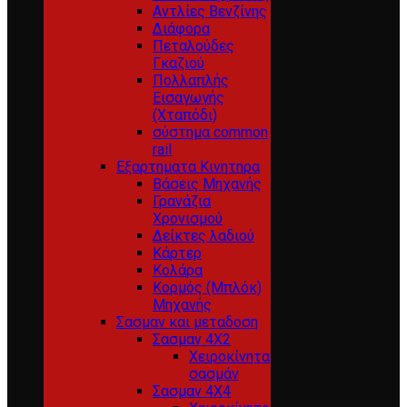
Αντλίες Βενζίνης
Διάφορα
Πεταλούδες
Γκαζιού
Πολλαπλής
Εισαγωγής
(Χταπόδι)
σύστημα common
rail
Εξαρτηματα Κινητηρα
Βάσεις Μηχανής
Γρανάζια
Χρονισμού
Δείκτες λαδιού
Κάρτερ
Κολάρα
Κορμός (Μπλόκ)
Μηχανής
Σασμαν και μεταδοση
Σασμαν 4Χ2
Χειροκίνητα
σασμάν
Σασμαν 4Χ4