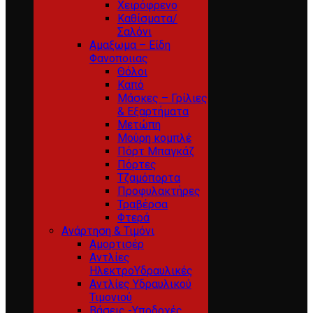
Χειρόφρενο
Καθίσματα/
Σαλόνι
Αμαξωμα – Είδη
Φανοποιιας
Θόλοι
Καπό
Μάσκες – Γρίλιες
& Εξαρτήματα
Μετώπη
Μούρη κομπλέ
Πόρτ Μπαγκάζ
Πόρτες
Τζαμόπορτα
Προφυλακτήρες
Τραβέρσα
Φτερά
Ανάρτηση & Τιμόνι
Αμορτισέρ
Αντλίες
ΗλεκτροΥδραυλικές
Αντλίες Υδραυλικού
Τιμονιού
Βάσεις -Υποδοχές