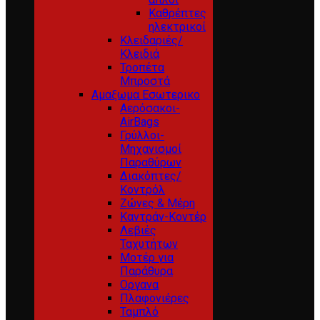
Καθρέπτες
ηλεκτρικοί
Κλειδαριές/
Κλειδιά
Τροπέτα
Μπροστά
Αμαξωμα Εσωτερικο
Αερόσακοι-
AirBags
Γρύλλοι-
Μηχανισμοί
Παραθύρων
Διακόπτες/
Κοντρόλ
Ζώνες & Μέρη
Καντράν-Κοντέρ
Λεβιές
Ταχυτήτων
Μοτέρ για
Παράθυρα
Οργανα
Πλαφονιέρες
Ταμπλό