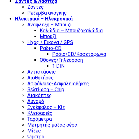
Ζάντες & Λάστιχα
Ζάντες
Ρεζέρβα ανάγκης
Ηλεκτρικά – Ηλεκρονικά
Αναφλεξη – Μπουζι
Καλώδια – Μπουζοκαλώδια
Μπουζί
Ηχος / Εικονα / GPS
Ραδιο-CD
Ράδιο/CD/Κασετόφωνα
Οθονες/Τηλεοραση
1 DIN
Αντιστάσεις
Αισθητήρες
Ασφάλειες-Ασφαλειοθήκες
Βελτίωση – Chip
Διακόπτες
Δυναμό
Εγκέφαλος + Κίτ
Κλειδαριές
Ταχόμετρα
Μετρητής μάζας αέρα
Μίζες
Ψήκτρα