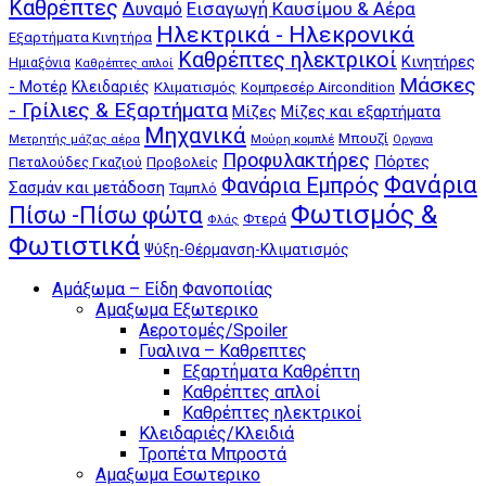
Καθρέπτες
Δυναμό
Εισαγωγή Καυσίμου & Αέρα
Ηλεκτρικά - Ηλεκρονικά
Εξαρτήματα Κινητήρα
Καθρέπτες ηλεκτρικοί
Κινητήρες
Ημιαξόνια
Καθρέπτες απλοί
Μάσκες
- Μοτέρ
Κλειδαριές
Κλιματισμός
Κομπρεσέρ Aircondition
- Γρίλιες & Εξαρτήματα
Μίζες
Μίζες και εξαρτήματα
Μηχανικά
Μπουζί
Μούρη κομπλέ
Μετρητής μάζας αέρα
Οργανα
Προφυλακτήρες
Πόρτες
Πεταλούδες Γκαζιού
Προβολείς
Φανάρια
Φανάρια Εμπρός
Σασμάν και μετάδοση
Ταμπλό
Φωτισμός &
Πίσω -Πίσω φώτα
Φτερά
Φλάς
Φωτιστικά
Ψύξη-Θέρμανση-Κλιματισμός
Αμάξωμα – Είδη Φανοποιίας
Αμαξωμα Εξωτερικο
Αεροτομές/Spoiler
Γυαλινα – Καθρεπτες
Εξαρτήματα Καθρέπτη
Καθρέπτες απλοί
Καθρέπτες ηλεκτρικοί
Κλειδαριές/Κλειδιά
Τροπέτα Μπροστά
Αμαξωμα Εσωτερικο