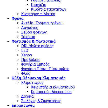
Γέφυρες (Βάσεις)
Γρανάζια
Κιβώτια ταχυτήτων
Κινητήρες – Μοτέρ
Φρένα
Αντλία -Τρόμπα φρένου
Δαγκάνες
Σεβρό φρένων
Τακάκια
Φωτισμός & Φωτιστικά
DRL/Φώτα ημέρας
LED
Xenon
Προβολείς
Φανάρια Εμπρός
Φανάρια Πίσω -Πίσω φώτα
Φλάς
Ψύξη-Θέρμανση-Κλιματισμός
Κλιματισμος
Χειριστήρια κλιματισμού
Κομπρεσέρ Aircondition
Δοχεία
Σωλήνες & Σφιγκτήρες
Επικοινωνία