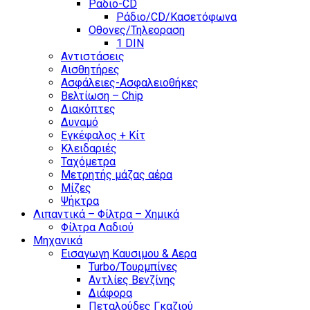
Ραδιο-CD
Ράδιο/CD/Κασετόφωνα
Οθονες/Τηλεοραση
1 DIN
Αντιστάσεις
Αισθητήρες
Ασφάλειες-Ασφαλειοθήκες
Βελτίωση – Chip
Διακόπτες
Δυναμό
Εγκέφαλος + Κίτ
Κλειδαριές
Ταχόμετρα
Μετρητής μάζας αέρα
Μίζες
Ψήκτρα
Λιπαντικά – Φίλτρα – Χημικά
Φίλτρα Λαδιού
Μηχανικά
Εισαγωγη Καυσιμου & Αερα
Turbo/Τουρμπίνες
Αντλίες Βενζίνης
Διάφορα
Πεταλούδες Γκαζιού