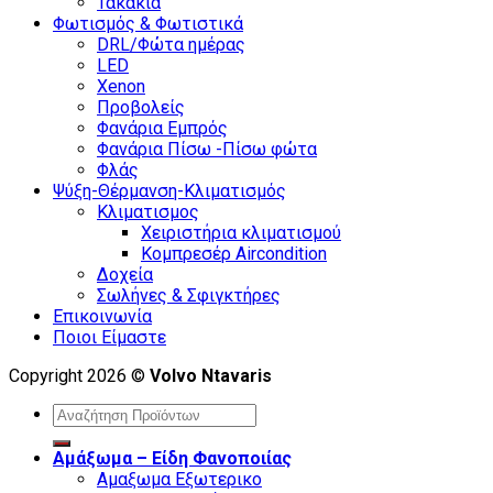
Τακάκια
Φωτισμός & Φωτιστικά
DRL/Φώτα ημέρας
LED
Xenon
Προβολείς
Φανάρια Εμπρός
Φανάρια Πίσω -Πίσω φώτα
Φλάς
Ψύξη-Θέρμανση-Κλιματισμός
Κλιματισμος
Χειριστήρια κλιματισμού
Κομπρεσέρ Aircondition
Δοχεία
Σωλήνες & Σφιγκτήρες
Επικοινωνία
Ποιοι Είμαστε
Copyright 2026 ©
Volvo Ntavaris
Search
for:
Αμάξωμα – Είδη Φανοποιίας
Αμαξωμα Εξωτερικο