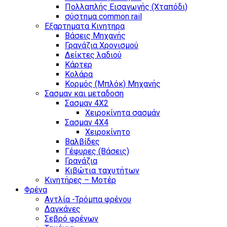
Πολλαπλής Εισαγωγής (Χταπόδι)
σύστημα common rail
Εξαρτηματα Κινητηρα
Βάσεις Μηχανής
Γρανάζια Χρονισμού
Δείκτες λαδιού
Κάρτερ
Κολάρα
Κορμός (Μπλόκ) Μηχανής
Σασμαν και μεταδοση
Σασμαν 4Χ2
Χειροκίνητα σασμάν
Σασμαν 4Χ4
Χειροκίνητο
Βαλβίδες
Γέφυρες (Βάσεις)
Γρανάζια
Κιβώτια ταχυτήτων
Κινητήρες – Μοτέρ
Φρένα
Αντλία -Τρόμπα φρένου
Δαγκάνες
Σεβρό φρένων