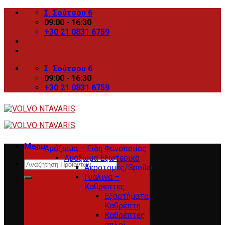
Skip
Σ. Σούτσου 6
to
09:00 - 16:30
content
+30 21 0831 6759
Σ. Σούτσου 6
09:00 - 16:30
+30 21 0831 6759
Menu
Αμάξωμα – Είδη Φανοποιίας
Αμαξωμα Εξωτερικο
Search
Αεροτομές/Spoiler
for:
Γυαλινα –
Καθρεπτες
Εξαρτήματα
Καθρέπτη
Καθρέπτες
απλοί