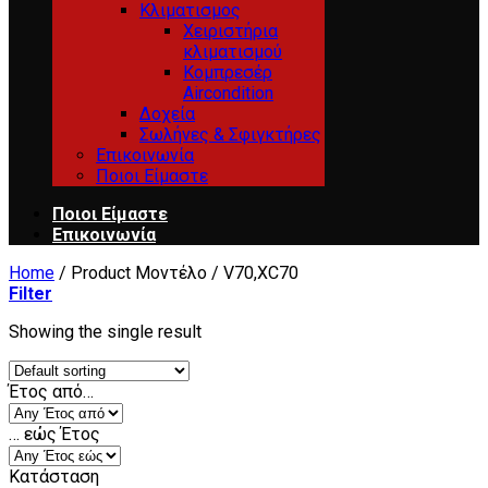
Κλιματισμος
Χειριστήρια
κλιματισμού
Κομπρεσέρ
Aircondition
Δοχεία
Σωλήνες & Σφιγκτήρες
Επικοινωνία
Ποιοι Είμαστε
Ποιοι Είμαστε
Επικοινωνία
Home
/
Product Μοντέλο
/
V70,XC70
Filter
Showing the single result
Έτος από…
… εώς Έτος
Κατάσταση