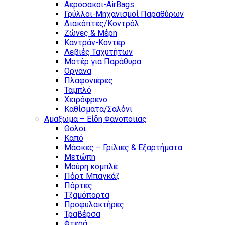
Αερόσακοι-AirBags
Γρύλλοι-Μηχανισμοί Παραθύρων
Διακόπτες/Κοντρόλ
Ζώνες & Μέρη
Καντράν-Κοντέρ
Λεβιές Ταχυτήτων
Μοτέρ για Παράθυρα
Οργανα
Πλαφονιέρες
Ταμπλό
Χειρόφρενο
Καθίσματα/Σαλόνι
Αμαξωμα – Είδη Φανοποιιας
Θόλοι
Καπό
Μάσκες – Γρίλιες & Εξαρτήματα
Μετώπη
Μούρη κομπλέ
Πόρτ Μπαγκάζ
Πόρτες
Τζαμόπορτα
Προφυλακτήρες
Τραβέρσα
Φτερά