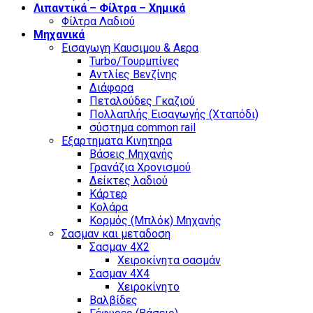
Λιπαντικά – Φίλτρα – Χημικά
Φίλτρα Λαδιού
Μηχανικά
Εισαγωγη Καυσιμου & Αερα
Turbo/Τουρμπίνες
Αντλίες Βενζίνης
Διάφορα
Πεταλούδες Γκαζιού
Πολλαπλής Εισαγωγής (Χταπόδι)
σύστημα common rail
Εξαρτηματα Κινητηρα
Βάσεις Μηχανής
Γρανάζια Χρονισμού
Δείκτες λαδιού
Κάρτερ
Κολάρα
Κορμός (Μπλόκ) Μηχανής
Σασμαν και μεταδοση
Σασμαν 4Χ2
Χειροκίνητα σασμάν
Σασμαν 4Χ4
Χειροκίνητο
Βαλβίδες