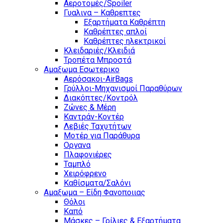
Αεροτομές/Spoiler
Γυαλινα – Καθρεπτες
Εξαρτήματα Καθρέπτη
Καθρέπτες απλοί
Καθρέπτες ηλεκτρικοί
Κλειδαριές/Κλειδιά
Τροπέτα Μπροστά
Αμαξωμα Εσωτερικο
Αερόσακοι-AirBags
Γρύλλοι-Μηχανισμοί Παραθύρων
Διακόπτες/Κοντρόλ
Ζώνες & Μέρη
Καντράν-Κοντέρ
Λεβιές Ταχυτήτων
Μοτέρ για Παράθυρα
Οργανα
Πλαφονιέρες
Ταμπλό
Χειρόφρενο
Καθίσματα/Σαλόνι
Αμαξωμα – Είδη Φανοποιιας
Θόλοι
Καπό
Μάσκες – Γρίλιες & Εξαρτήματα