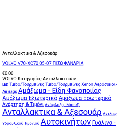
Ανταλλακτικα & Αξεσουάρ
VOLVO V70-XC70 05-07 ΠΙΣΩ ΦΑΝΑΡΙΑ
€
0.00
VOLVO Κατηγορίες Ανταλλακτικών
Αερόσακοι-
Turbo/Τουρμπίνες
Turbo/Τουρμπίνες
Xenon
LED
Αμάξωμα - Είδη Φανοποιίας
AirBags
Αμάξωμα Εξωτερικό
Αμάξωμα Εσωτερικό
Ανάρτηση & Τιμόνι
Ανάφλεξη - Μπουζί
Ανταλλακτικα & Αξεσουάρ
Αντλίες
Αυτοκινήτων
Γυάλινα -
Υδραυλικού Τιμονιού