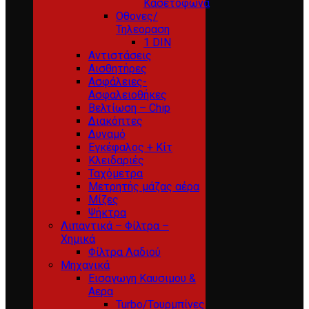
Κασετόφωνα
Οθονες/
Τηλεοραση
1 DIN
Αντιστάσεις
Αισθητήρες
Ασφάλειες-
Ασφαλειοθήκες
Βελτίωση – Chip
Διακόπτες
Δυναμό
Εγκέφαλος + Κίτ
Κλειδαριές
Ταχόμετρα
Μετρητής μάζας αέρα
Μίζες
Ψήκτρα
Λιπαντικά – Φίλτρα –
Χημικά
Φίλτρα Λαδιού
Μηχανικά
Εισαγωγη Καυσιμου &
Αερα
Turbo/Τουρμπίνες