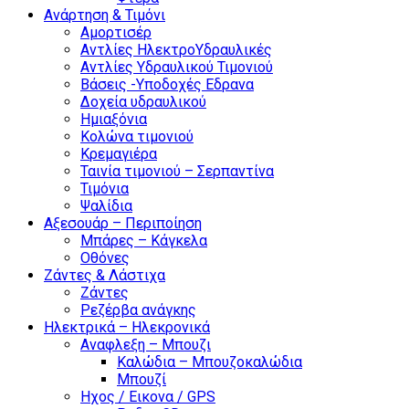
Ανάρτηση & Τιμόνι
Αμορτισέρ
Αντλίες ΗλεκτροΥδραυλικές
Αντλίες Υδραυλικού Τιμονιού
Βάσεις -Υποδοχές Εδρανα
Δοχεία υδραυλικού
Ημιαξόνια
Κολώνα τιμονιού
Κρεμαγιέρα
Ταινία τιμονιού – Σερπαντίνα
Τιμόνια
Ψαλίδια
Αξεσουάρ – Περιποίηση
Μπάρες – Κάγκελα
Οθόνες
Ζάντες & Λάστιχα
Ζάντες
Ρεζέρβα ανάγκης
Ηλεκτρικά – Ηλεκρονικά
Αναφλεξη – Μπουζι
Καλώδια – Μπουζοκαλώδια
Μπουζί
Ηχος / Εικονα / GPS