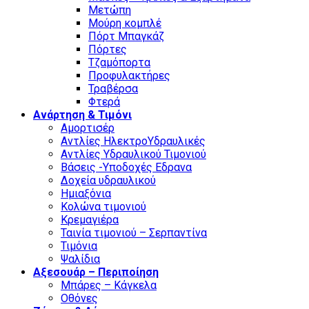
Μετώπη
Μούρη κομπλέ
Πόρτ Μπαγκάζ
Πόρτες
Τζαμόπορτα
Προφυλακτήρες
Τραβέρσα
Φτερά
Ανάρτηση & Τιμόνι
Αμορτισέρ
Αντλίες ΗλεκτροΥδραυλικές
Αντλίες Υδραυλικού Τιμονιού
Βάσεις -Υποδοχές Εδρανα
Δοχεία υδραυλικού
Ημιαξόνια
Κολώνα τιμονιού
Κρεμαγιέρα
Ταινία τιμονιού – Σερπαντίνα
Τιμόνια
Ψαλίδια
Αξεσουάρ – Περιποίηση
Μπάρες – Κάγκελα
Οθόνες