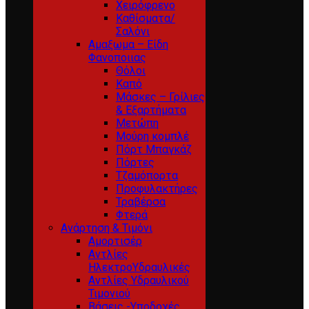
Χειρόφρενο
Καθίσματα/
Σαλόνι
Αμαξωμα – Είδη
Φανοποιιας
Θόλοι
Καπό
Μάσκες – Γρίλιες
& Εξαρτήματα
Μετώπη
Μούρη κομπλέ
Πόρτ Μπαγκάζ
Πόρτες
Τζαμόπορτα
Προφυλακτήρες
Τραβέρσα
Φτερά
Ανάρτηση & Τιμόνι
Αμορτισέρ
Αντλίες
ΗλεκτροΥδραυλικές
Αντλίες Υδραυλικού
Τιμονιού
Βάσεις -Υποδοχές