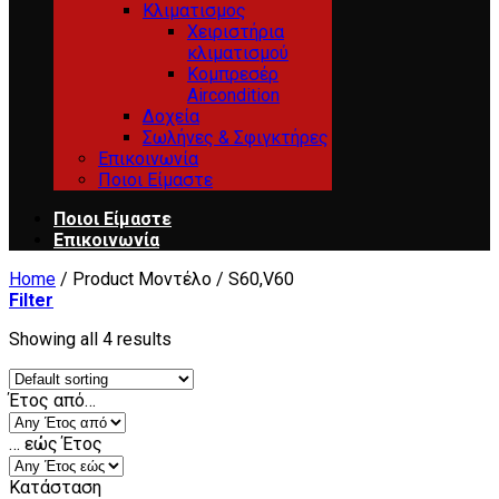
Κλιματισμος
Χειριστήρια
κλιματισμού
Κομπρεσέρ
Aircondition
Δοχεία
Σωλήνες & Σφιγκτήρες
Επικοινωνία
Ποιοι Είμαστε
Ποιοι Είμαστε
Επικοινωνία
Home
/
Product Μοντέλο
/
S60,V60
Filter
Showing all 4 results
Έτος από…
… εώς Έτος
Κατάσταση