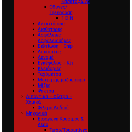
Κασετόφωνα
Οθονες/
Τηλεοραση
1 DIN
Αντιστάσεις
Αισθητήρες
Ασφάλειες-
Ασφαλειοθήκες
Βελτίωση – Chip
Διακόπτες
Δυναμό
Εγκέφαλος + Κίτ
Κλειδαριές
Ταχόμετρα
Μετρητής μάζας αέρα
Μίζες
Ψήκτρα
Λιπαντικά – Φίλτρα –
Χημικά
Φίλτρα Λαδιού
Μηχανικά
Εισαγωγη Καυσιμου &
Αερα
Turbo/Τουρμπίνες