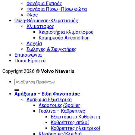
Φανάρια Εμπρός
Φανάρια Πίσω -Πίσω φώτα
Φλάς
Ψύξη-Θέρμανση-Κλιματισμός
Κλιματισμος
Χειριστήρια κλιματισμού
Κομπρεσέρ Aircondition
Δοχεία
Σωλήνες & Σφιγκτήρες
Επικοινωνία
Ποιοι Είμαστε
Copyright 2026 ©
Volvo Ntavaris
Search
for:
Αμάξωμα – Είδη Φανοποιίας
Αμαξωμα Εξωτερικο
Αεροτομές/Spoiler
Γυαλινα – Καθρεπτες
Εξαρτήματα Καθρέπτη
Καθρέπτες απλοί
Καθρέπτες ηλεκτρικοί
Κλειδαριές/Κλειδιά