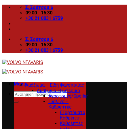
Skip
Σ. Σούτσου 6
to
09:00 - 16:30
content
+30 21 0831 6759
Σ. Σούτσου 6
09:00 - 16:30
+30 21 0831 6759
Menu
Αμάξωμα – Είδη Φανοποιίας
Αμαξωμα Εξωτερικο
Search
Αεροτομές/Spoiler
for:
Γυαλινα –
Καθρεπτες
Εξαρτήματα
Καθρέπτη
Καθρέπτες
απλοί