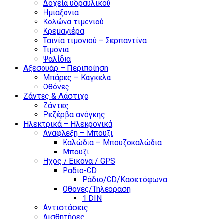
Δοχεία υδραυλικού
Ημιαξόνια
Κολώνα τιμονιού
Κρεμαγιέρα
Ταινία τιμονιού – Σερπαντίνα
Τιμόνια
Ψαλίδια
Αξεσουάρ – Περιποίηση
Μπάρες – Κάγκελα
Οθόνες
Ζάντες & Λάστιχα
Ζάντες
Ρεζέρβα ανάγκης
Ηλεκτρικά – Ηλεκρονικά
Αναφλεξη – Μπουζι
Καλώδια – Μπουζοκαλώδια
Μπουζί
Ηχος / Εικονα / GPS
Ραδιο-CD
Ράδιο/CD/Κασετόφωνα
Οθονες/Τηλεοραση
1 DIN
Αντιστάσεις
Αισθητήρες