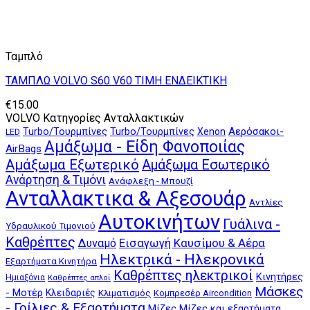
Ταμπλό
ΤΑΜΠΛΩ VOLVO S60 V60 ΤΙΜΗ ΕΝΔΕΙΚΤΙΚΗ
€
15.00
VOLVO Κατηγορίες Ανταλλακτικών
Αερόσακοι-
Turbo/Τουρμπίνες
Turbo/Τουρμπίνες
Xenon
LED
Αμάξωμα - Είδη Φανοποιίας
AirBags
Αμάξωμα Εξωτερικό
Αμάξωμα Εσωτερικό
Ανάρτηση & Τιμόνι
Ανάφλεξη - Μπουζί
Ανταλλακτικα & Αξεσουάρ
Αντλίες
Αυτοκινήτων
Γυάλινα -
Υδραυλικού Τιμονιού
Καθρέπτες
Δυναμό
Εισαγωγή Καυσίμου & Αέρα
Ηλεκτρικά - Ηλεκρονικά
Εξαρτήματα Κινητήρα
Καθρέπτες ηλεκτρικοί
Κινητήρες
Ημιαξόνια
Καθρέπτες απλοί
Μάσκες
- Μοτέρ
Κλειδαριές
Κλιματισμός
Κομπρεσέρ Aircondition
- Γρίλιες & Εξαρτήματα
Μίζες
Μίζες και εξαρτήματα