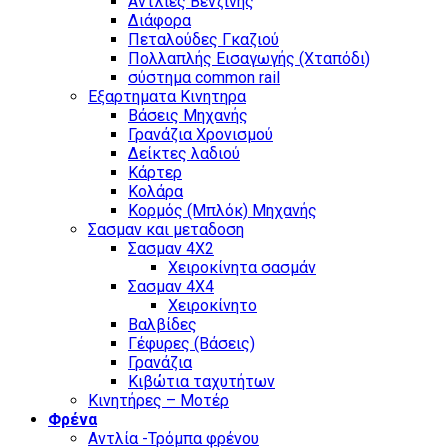
Αντλίες Βενζίνης
Διάφορα
Πεταλούδες Γκαζιού
Πολλαπλής Εισαγωγής (Χταπόδι)
σύστημα common rail
Εξαρτηματα Κινητηρα
Βάσεις Μηχανής
Γρανάζια Χρονισμού
Δείκτες λαδιού
Κάρτερ
Κολάρα
Κορμός (Μπλόκ) Μηχανής
Σασμαν και μεταδοση
Σασμαν 4Χ2
Χειροκίνητα σασμάν
Σασμαν 4Χ4
Χειροκίνητο
Βαλβίδες
Γέφυρες (Βάσεις)
Γρανάζια
Κιβώτια ταχυτήτων
Κινητήρες – Μοτέρ
Φρένα
Αντλία -Τρόμπα φρένου