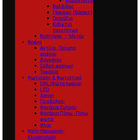
Χειροκίνητο
Βαλβίδες
Γέφυρες (Βάσεις)
Γρανάζια
Κιβώτια
ταχυτήτων
Κινητήρες – Μοτέρ
Φρένα
Αντλία -Τρόμπα
φρένου
Δαγκάνες
Σεβρό φρένων
Τακάκια
Φωτισμός & Φωτιστικά
DRL/Φώτα ημέρας
LED
Xenon
Προβολείς
Φανάρια Εμπρός
Φανάρια Πίσω -Πίσω
φώτα
Φλάς
Ψύξη-Θέρμανση-
Κλιματισμός