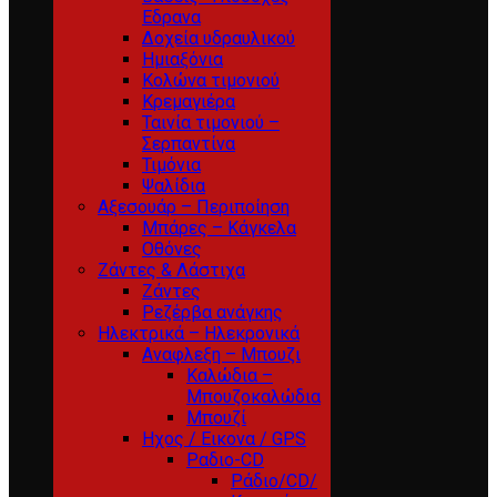
Εδρανα
Δοχεία υδραυλικού
Ημιαξόνια
Κολώνα τιμονιού
Κρεμαγιέρα
Ταινία τιμονιού –
Σερπαντίνα
Τιμόνια
Ψαλίδια
Αξεσουάρ – Περιποίηση
Μπάρες – Κάγκελα
Οθόνες
Ζάντες & Λάστιχα
Ζάντες
Ρεζέρβα ανάγκης
Ηλεκτρικά – Ηλεκρονικά
Αναφλεξη – Μπουζι
Καλώδια –
Μπουζοκαλώδια
Μπουζί
Ηχος / Εικονα / GPS
Ραδιο-CD
Ράδιο/CD/