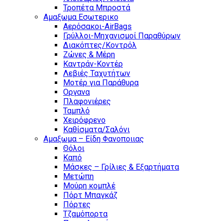
Τροπέτα Μπροστά
Αμαξωμα Εσωτερικο
Αερόσακοι-AirBags
Γρύλλοι-Μηχανισμοί Παραθύρων
Διακόπτες/Κοντρόλ
Ζώνες & Μέρη
Καντράν-Κοντέρ
Λεβιές Ταχυτήτων
Μοτέρ για Παράθυρα
Οργανα
Πλαφονιέρες
Ταμπλό
Χειρόφρενο
Καθίσματα/Σαλόνι
Αμαξωμα – Είδη Φανοποιιας
Θόλοι
Καπό
Μάσκες – Γρίλιες & Εξαρτήματα
Μετώπη
Μούρη κομπλέ
Πόρτ Μπαγκάζ
Πόρτες
Τζαμόπορτα