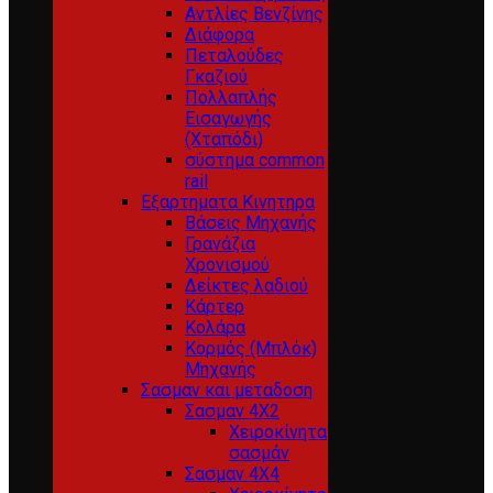
Αντλίες Βενζίνης
Διάφορα
Πεταλούδες
Γκαζιού
Πολλαπλής
Εισαγωγής
(Χταπόδι)
σύστημα common
rail
Εξαρτηματα Κινητηρα
Βάσεις Μηχανής
Γρανάζια
Χρονισμού
Δείκτες λαδιού
Κάρτερ
Κολάρα
Κορμός (Μπλόκ)
Μηχανής
Σασμαν και μεταδοση
Σασμαν 4Χ2
Χειροκίνητα
σασμάν
Σασμαν 4Χ4