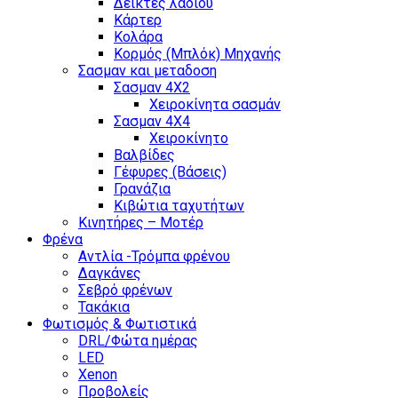
Δείκτες λαδιού
Κάρτερ
Κολάρα
Κορμός (Μπλόκ) Μηχανής
Σασμαν και μεταδοση
Σασμαν 4Χ2
Χειροκίνητα σασμάν
Σασμαν 4Χ4
Χειροκίνητο
Βαλβίδες
Γέφυρες (Βάσεις)
Γρανάζια
Κιβώτια ταχυτήτων
Κινητήρες – Μοτέρ
Φρένα
Αντλία -Τρόμπα φρένου
Δαγκάνες
Σεβρό φρένων
Τακάκια
Φωτισμός & Φωτιστικά
DRL/Φώτα ημέρας
LED
Xenon
Προβολείς