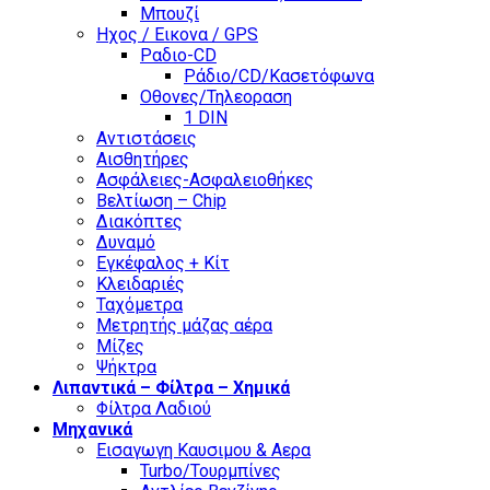
Μπουζί
Ηχος / Εικονα / GPS
Ραδιο-CD
Ράδιο/CD/Κασετόφωνα
Οθονες/Τηλεοραση
1 DIN
Αντιστάσεις
Αισθητήρες
Ασφάλειες-Ασφαλειοθήκες
Βελτίωση – Chip
Διακόπτες
Δυναμό
Εγκέφαλος + Κίτ
Κλειδαριές
Ταχόμετρα
Μετρητής μάζας αέρα
Μίζες
Ψήκτρα
Λιπαντικά – Φίλτρα – Χημικά
Φίλτρα Λαδιού
Μηχανικά
Εισαγωγη Καυσιμου & Αερα
Turbo/Τουρμπίνες