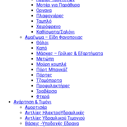
Μοτέρ για Παράθυρα
Οργανα
Πλαφονιέρες
Ταμπλό
Χειρόφρενο
Καθίσματα/Σαλόνι
Αμαξωμα – Είδη Φανοποιιας
Θόλοι
Καπό
Μάσκες – Γρίλιες & Εξαρτήματα
Μετώπη
Μούρη κομπλέ
Πόρτ Μπαγκάζ
Πόρτες
Τζαμόπορτα
Προφυλακτήρες
Τραβέρσα
Φτερά
Ανάρτηση & Τιμόνι
Αμορτισέρ
Αντλίες ΗλεκτροΥδραυλικές
Αντλίες Υδραυλικού Τιμονιού
Βάσεις -Υποδοχές Εδρανα