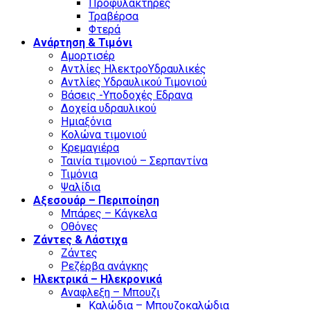
Προφυλακτήρες
Τραβέρσα
Φτερά
Ανάρτηση & Τιμόνι
Αμορτισέρ
Αντλίες ΗλεκτροΥδραυλικές
Αντλίες Υδραυλικού Τιμονιού
Βάσεις -Υποδοχές Εδρανα
Δοχεία υδραυλικού
Ημιαξόνια
Κολώνα τιμονιού
Κρεμαγιέρα
Ταινία τιμονιού – Σερπαντίνα
Τιμόνια
Ψαλίδια
Αξεσουάρ – Περιποίηση
Μπάρες – Κάγκελα
Οθόνες
Ζάντες & Λάστιχα
Ζάντες
Ρεζέρβα ανάγκης
Ηλεκτρικά – Ηλεκρονικά
Αναφλεξη – Μπουζι
Καλώδια – Μπουζοκαλώδια