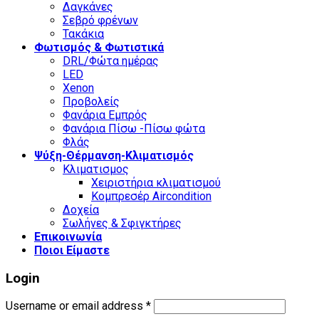
Δαγκάνες
Σεβρό φρένων
Τακάκια
Φωτισμός & Φωτιστικά
DRL/Φώτα ημέρας
LED
Xenon
Προβολείς
Φανάρια Εμπρός
Φανάρια Πίσω -Πίσω φώτα
Φλάς
Ψύξη-Θέρμανση-Κλιματισμός
Κλιματισμος
Χειριστήρια κλιματισμού
Κομπρεσέρ Aircondition
Δοχεία
Σωλήνες & Σφιγκτήρες
Επικοινωνία
Ποιοι Είμαστε
Login
Username or email address
*