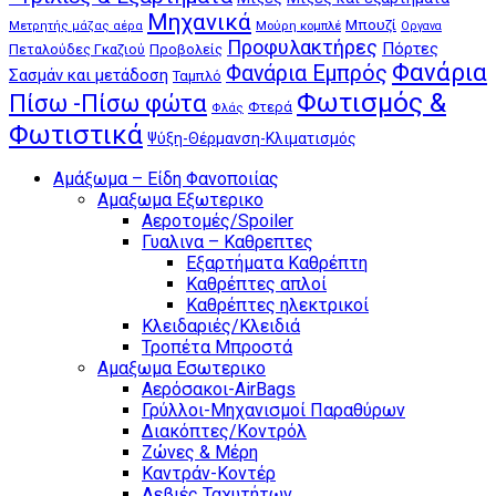
Μηχανικά
Μπουζί
Μούρη κομπλέ
Μετρητής μάζας αέρα
Οργανα
Προφυλακτήρες
Πόρτες
Πεταλούδες Γκαζιού
Προβολείς
Φανάρια
Φανάρια Εμπρός
Σασμάν και μετάδοση
Ταμπλό
Φωτισμός &
Πίσω -Πίσω φώτα
Φτερά
Φλάς
Φωτιστικά
Ψύξη-Θέρμανση-Κλιματισμός
Αμάξωμα – Είδη Φανοποιίας
Αμαξωμα Εξωτερικο
Αεροτομές/Spoiler
Γυαλινα – Καθρεπτες
Εξαρτήματα Καθρέπτη
Καθρέπτες απλοί
Καθρέπτες ηλεκτρικοί
Κλειδαριές/Κλειδιά
Τροπέτα Μπροστά
Αμαξωμα Εσωτερικο
Αερόσακοι-AirBags
Γρύλλοι-Μηχανισμοί Παραθύρων
Διακόπτες/Κοντρόλ
Ζώνες & Μέρη
Καντράν-Κοντέρ
Λεβιές Ταχυτήτων