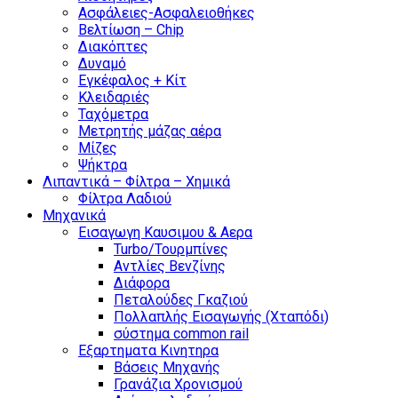
Ασφάλειες-Ασφαλειοθήκες
Βελτίωση – Chip
Διακόπτες
Δυναμό
Εγκέφαλος + Κίτ
Κλειδαριές
Ταχόμετρα
Μετρητής μάζας αέρα
Μίζες
Ψήκτρα
Λιπαντικά – Φίλτρα – Χημικά
Φίλτρα Λαδιού
Μηχανικά
Εισαγωγη Καυσιμου & Αερα
Turbo/Τουρμπίνες
Αντλίες Βενζίνης
Διάφορα
Πεταλούδες Γκαζιού
Πολλαπλής Εισαγωγής (Χταπόδι)
σύστημα common rail
Εξαρτηματα Κινητηρα
Βάσεις Μηχανής
Γρανάζια Χρονισμού