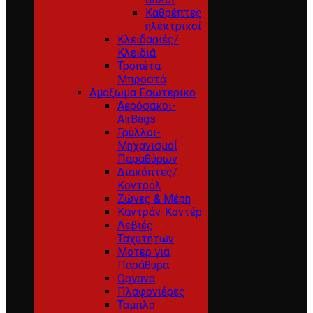
Καθρέπτες
ηλεκτρικοί
Κλειδαριές/
Κλειδιά
Τροπέτα
Μπροστά
Αμαξωμα Εσωτερικο
Αερόσακοι-
AirBags
Γρύλλοι-
Μηχανισμοί
Παραθύρων
Διακόπτες/
Κοντρόλ
Ζώνες & Μέρη
Καντράν-Κοντέρ
Λεβιές
Ταχυτήτων
Μοτέρ για
Παράθυρα
Οργανα
Πλαφονιέρες
Ταμπλό