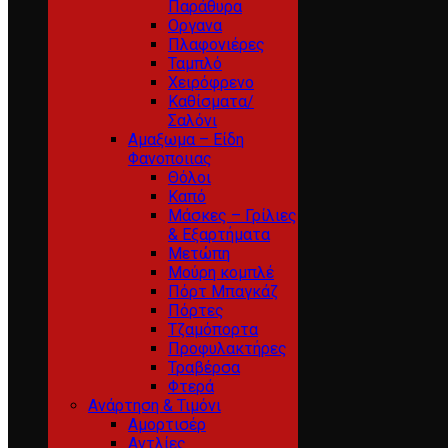
Παράθυρα
Οργανα
Πλαφονιέρες
Ταμπλό
Χειρόφρενο
Καθίσματα/
Σαλόνι
Αμαξωμα – Είδη
Φανοποιιας
Θόλοι
Καπό
Μάσκες – Γρίλιες
& Εξαρτήματα
Μετώπη
Μούρη κομπλέ
Πόρτ Μπαγκάζ
Πόρτες
Τζαμόπορτα
Προφυλακτήρες
Τραβέρσα
Φτερά
Ανάρτηση & Τιμόνι
Αμορτισέρ
Αντλίες