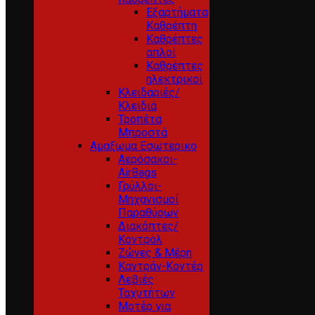
Εξαρτήματα
Καθρέπτη
Καθρέπτες
απλοί
Καθρέπτες
ηλεκτρικοί
Κλειδαριές/
Κλειδιά
Τροπέτα
Μπροστά
Αμαξωμα Εσωτερικο
Αερόσακοι-
AirBags
Γρύλλοι-
Μηχανισμοί
Παραθύρων
Διακόπτες/
Κοντρόλ
Ζώνες & Μέρη
Καντράν-Κοντέρ
Λεβιές
Ταχυτήτων
Μοτέρ για