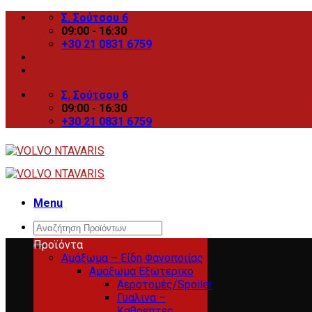
Skip
Σ. Σούτσου 6
to
09:00 - 16:30
content
+30 21 0831 6759
Σ. Σούτσου 6
09:00 - 16:30
+30 21 0831 6759
Menu
Search
for:
Προϊόντα
Αμάξωμα – Είδη Φανοποιίας
Αμαξωμα Εξωτερικο
Αεροτομές/Spoiler
Γυαλινα –
Καθρεπτες