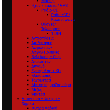
Μπουζί
Ηχος / Εικονα / GPS
Ραδιο-CD
Ράδιο/CD/
Κασετόφωνα
Οθονες/
Τηλεοραση
1 DIN
Αντιστάσεις
Αισθητήρες
Ασφάλειες-
Ασφαλειοθήκες
Βελτίωση – Chip
Διακόπτες
Δυναμό
Εγκέφαλος + Κίτ
Κλειδαριές
Ταχόμετρα
Μετρητής μάζας αέρα
Μίζες
Ψήκτρα
Λιπαντικά – Φίλτρα –
Χημικά
Φίλτρα Λαδιού