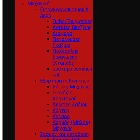
Μηχανικά
Εισαγωγη Καυσιμου &
Αερα
Turbo/Τουρμπίνες
Αντλίες Βενζίνης
Διάφορα
Πεταλούδες
Γκαζιού
Πολλαπλής
Εισαγωγής
(Χταπόδι)
σύστημα common
rail
Εξαρτηματα Κινητηρα
Βάσεις Μηχανής
Γρανάζια
Χρονισμού
Δείκτες λαδιού
Κάρτερ
Κολάρα
Κορμός (Μπλόκ)
Μηχανής
Σασμαν και μεταδοση