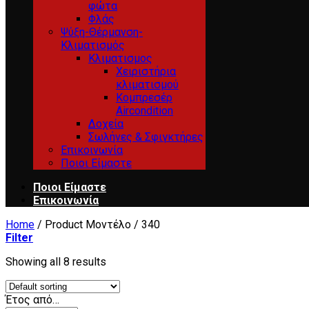
φώτα
Φλάς
Ψύξη-Θέρμανση-
Κλιματισμός
Κλιματισμος
Χειριστήρια
κλιματισμού
Κομπρεσέρ
Aircondition
Δοχεία
Σωλήνες & Σφιγκτήρες
Επικοινωνία
Ποιοι Είμαστε
Ποιοι Είμαστε
Επικοινωνία
Home
/
Product Μοντέλο
/
340
Filter
Showing all 8 results
Έτος από…