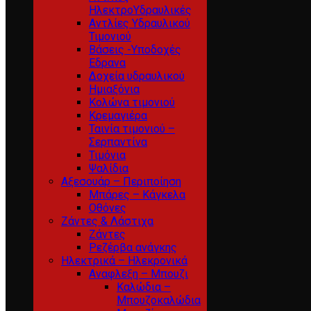
ΗλεκτροΥδραυλικές
Αντλίες Υδραυλικού
Τιμονιού
Βάσεις -Υποδοχές
Εδρανα
Δοχεία υδραυλικού
Ημιαξόνια
Κολώνα τιμονιού
Κρεμαγιέρα
Ταινία τιμονιού –
Σερπαντίνα
Τιμόνια
Ψαλίδια
Αξεσουάρ – Περιποίηση
Μπάρες – Κάγκελα
Οθόνες
Ζάντες & Λάστιχα
Ζάντες
Ρεζέρβα ανάγκης
Ηλεκτρικά – Ηλεκρονικά
Αναφλεξη – Μπουζι
Καλώδια –
Μπουζοκαλώδια