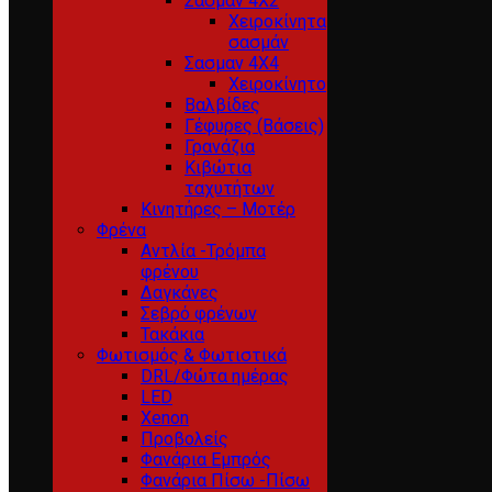
Σασμαν 4Χ2
Χειροκίνητα
σασμάν
Σασμαν 4Χ4
Χειροκίνητο
Βαλβίδες
Γέφυρες (Βάσεις)
Γρανάζια
Κιβώτια
ταχυτήτων
Κινητήρες – Μοτέρ
Φρένα
Αντλία -Τρόμπα
φρένου
Δαγκάνες
Σεβρό φρένων
Τακάκια
Φωτισμός & Φωτιστικά
DRL/Φώτα ημέρας
LED
Xenon
Προβολείς
Φανάρια Εμπρός
Φανάρια Πίσω -Πίσω