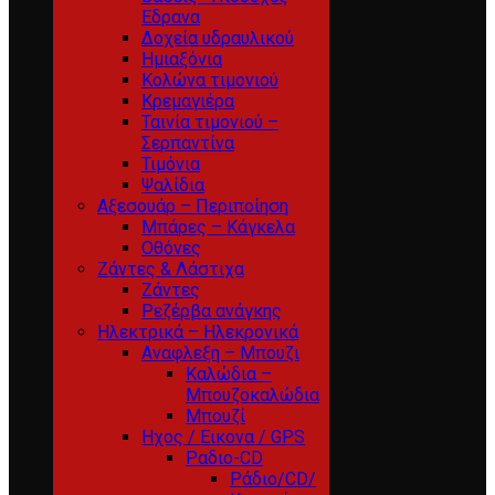
Εδρανα
Δοχεία υδραυλικού
Ημιαξόνια
Κολώνα τιμονιού
Κρεμαγιέρα
Ταινία τιμονιού –
Σερπαντίνα
Τιμόνια
Ψαλίδια
Αξεσουάρ – Περιποίηση
Μπάρες – Κάγκελα
Οθόνες
Ζάντες & Λάστιχα
Ζάντες
Ρεζέρβα ανάγκης
Ηλεκτρικά – Ηλεκρονικά
Αναφλεξη – Μπουζι
Καλώδια –
Μπουζοκαλώδια
Μπουζί
Ηχος / Εικονα / GPS
Ραδιο-CD
Ράδιο/CD/