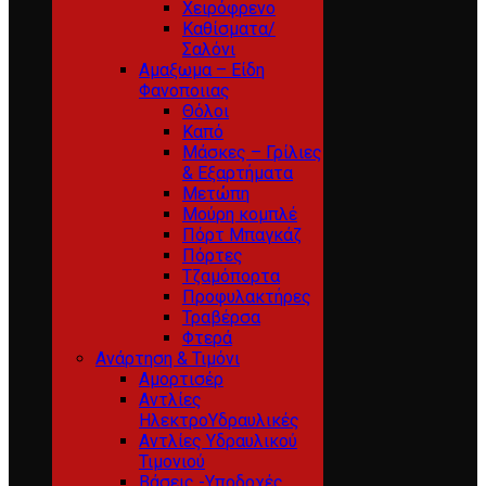
Χειρόφρενο
Καθίσματα/
Σαλόνι
Αμαξωμα – Είδη
Φανοποιιας
Θόλοι
Καπό
Μάσκες – Γρίλιες
& Εξαρτήματα
Μετώπη
Μούρη κομπλέ
Πόρτ Μπαγκάζ
Πόρτες
Τζαμόπορτα
Προφυλακτήρες
Τραβέρσα
Φτερά
Ανάρτηση & Τιμόνι
Αμορτισέρ
Αντλίες
ΗλεκτροΥδραυλικές
Αντλίες Υδραυλικού
Τιμονιού
Βάσεις -Υποδοχές