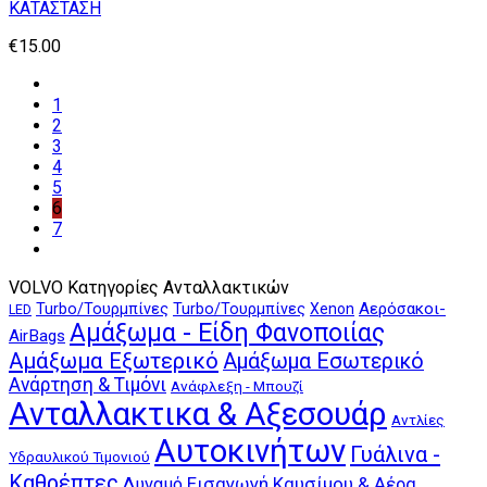
ΚΑΤΑΣΤΑΣΗ
€
15.00
1
2
3
4
5
6
7
VOLVO Κατηγορίες Ανταλλακτικών
Αερόσακοι-
Turbo/Τουρμπίνες
Turbo/Τουρμπίνες
Xenon
LED
Αμάξωμα - Είδη Φανοποιίας
AirBags
Αμάξωμα Εξωτερικό
Αμάξωμα Εσωτερικό
Ανάρτηση & Τιμόνι
Ανάφλεξη - Μπουζί
Ανταλλακτικα & Αξεσουάρ
Αντλίες
Αυτοκινήτων
Γυάλινα -
Υδραυλικού Τιμονιού
Καθρέπτες
Δυναμό
Εισαγωγή Καυσίμου & Αέρα