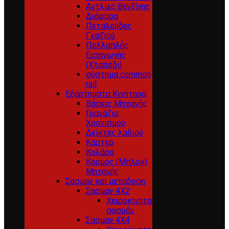
Αντλίες Βενζίνης
Διάφορα
Πεταλούδες
Γκαζιού
Πολλαπλής
Εισαγωγής
(Χταπόδι)
σύστημα common
rail
Εξαρτηματα Κινητηρα
Βάσεις Μηχανής
Γρανάζια
Χρονισμού
Δείκτες λαδιού
Κάρτερ
Κολάρα
Κορμός (Μπλόκ)
Μηχανής
Σασμαν και μεταδοση
Σασμαν 4Χ2
Χειροκίνητα
σασμάν
Σασμαν 4Χ4