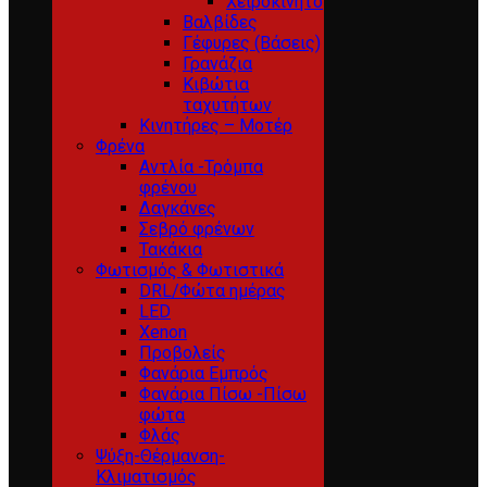
Χειροκίνητο
Βαλβίδες
Γέφυρες (Βάσεις)
Γρανάζια
Κιβώτια
ταχυτήτων
Κινητήρες – Μοτέρ
Φρένα
Αντλία -Τρόμπα
φρένου
Δαγκάνες
Σεβρό φρένων
Τακάκια
Φωτισμός & Φωτιστικά
DRL/Φώτα ημέρας
LED
Xenon
Προβολείς
Φανάρια Εμπρός
Φανάρια Πίσω -Πίσω
φώτα
Φλάς
Ψύξη-Θέρμανση-
Κλιματισμός