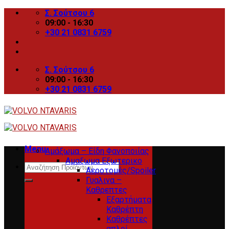
Skip
Σ. Σούτσου 6
to
09:00 - 16:30
content
+30 21 0831 6759
Σ. Σούτσου 6
09:00 - 16:30
+30 21 0831 6759
Menu
Αμάξωμα – Είδη Φανοποιίας
Αμαξωμα Εξωτερικο
Search
Αεροτομές/Spoiler
for:
Γυαλινα –
Καθρεπτες
Εξαρτήματα
Καθρέπτη
Καθρέπτες
απλοί