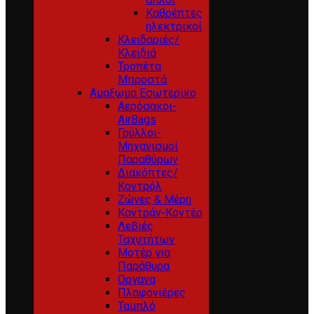
Καθρέπτες
ηλεκτρικοί
Κλειδαριές/
Κλειδιά
Τροπέτα
Μπροστά
Αμαξωμα Εσωτερικο
Αερόσακοι-
AirBags
Γρύλλοι-
Μηχανισμοί
Παραθύρων
Διακόπτες/
Κοντρόλ
Ζώνες & Μέρη
Καντράν-Κοντέρ
Λεβιές
Ταχυτήτων
Μοτέρ για
Παράθυρα
Οργανα
Πλαφονιέρες
Ταμπλό