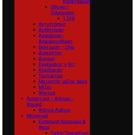
Κασετόφωνα
Οθονες/
Τηλεοραση
1 DIN
Αντιστάσεις
Αισθητήρες
Ασφάλειες-
Ασφαλειοθήκες
Βελτίωση – Chip
Διακόπτες
Δυναμό
Εγκέφαλος + Κίτ
Κλειδαριές
Ταχόμετρα
Μετρητής μάζας αέρα
Μίζες
Ψήκτρα
Λιπαντικά – Φίλτρα –
Χημικά
Φίλτρα Λαδιού
Μηχανικά
Εισαγωγη Καυσιμου &
Αερα
Turbo/Τουρμπίνες