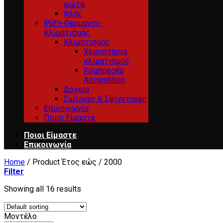
φώτα
Φλάς
Ψύξη-Θέρμανση-
Κλιματισμός
Κλιματισμος
Χειριστήρια
κλιματισμού
Κομπρεσέρ
Aircondition
Δοχεία
Σωλήνες & Σφιγκτήρες
Επικοινωνία
Ποιοι Είμαστε
Ποιοι Είμαστε
Επικοινωνία
Home
/
Product Έτος εώς
/
2000
Filter
Showing all 16 results
Μοντέλο