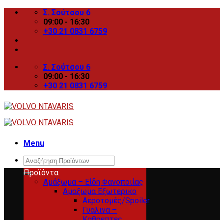
Skip
Σ. Σούτσου 6
to
09:00 - 16:30
content
+30 21 0831 6759
Σ. Σούτσου 6
09:00 - 16:30
+30 21 0831 6759
Menu
Search
for:
Προϊόντα
Αμάξωμα – Είδη Φανοποιίας
Αμαξωμα Εξωτερικο
Αεροτομές/Spoiler
Γυαλινα –
Καθρεπτες