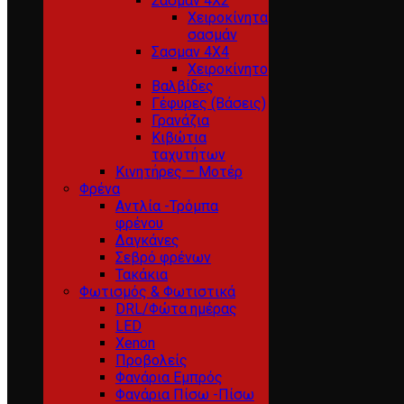
Σασμαν 4Χ2
Χειροκίνητα
σασμάν
Σασμαν 4Χ4
Χειροκίνητο
Βαλβίδες
Γέφυρες (Βάσεις)
Γρανάζια
Κιβώτια
ταχυτήτων
Κινητήρες – Μοτέρ
Φρένα
Αντλία -Τρόμπα
φρένου
Δαγκάνες
Σεβρό φρένων
Τακάκια
Φωτισμός & Φωτιστικά
DRL/Φώτα ημέρας
LED
Xenon
Προβολείς
Φανάρια Εμπρός
Φανάρια Πίσω -Πίσω