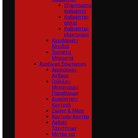
Εξαρτήματα
Καθρέπτη
Καθρέπτες
απλοί
Καθρέπτες
ηλεκτρικοί
Κλειδαριές/
Κλειδιά
Τροπέτα
Μπροστά
Αμαξωμα Εσωτερικο
Αερόσακοι-
AirBags
Γρύλλοι-
Μηχανισμοί
Παραθύρων
Διακόπτες/
Κοντρόλ
Ζώνες & Μέρη
Καντράν-Κοντέρ
Λεβιές
Ταχυτήτων
Μοτέρ για