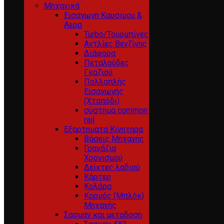
Μηχανικά
Εισαγωγη Καυσιμου &
Αερα
Turbo/Τουρμπίνες
Αντλίες Βενζίνης
Διάφορα
Πεταλούδες
Γκαζιού
Πολλαπλής
Εισαγωγής
(Χταπόδι)
σύστημα common
rail
Εξαρτηματα Κινητηρα
Βάσεις Μηχανής
Γρανάζια
Χρονισμού
Δείκτες λαδιού
Κάρτερ
Κολάρα
Κορμός (Μπλόκ)
Μηχανής
Σασμαν και μεταδοση