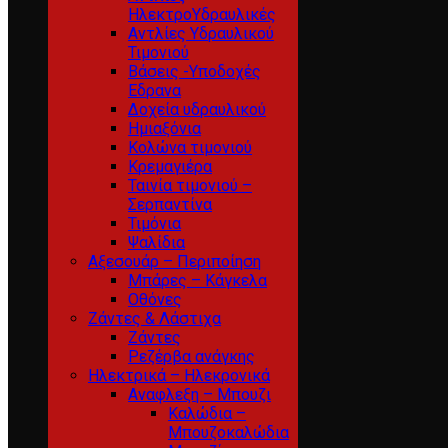
ΗλεκτροΥδραυλικές
Αντλίες Υδραυλικού
Τιμονιού
Βάσεις -Υποδοχές
Εδρανα
Δοχεία υδραυλικού
Ημιαξόνια
Κολώνα τιμονιού
Κρεμαγιέρα
Ταινία τιμονιού –
Σερπαντίνα
Τιμόνια
Ψαλίδια
Αξεσουάρ – Περιποίηση
Μπάρες – Κάγκελα
Οθόνες
Ζάντες & Λάστιχα
Ζάντες
Ρεζέρβα ανάγκης
Ηλεκτρικά – Ηλεκρονικά
Αναφλεξη – Μπουζι
Καλώδια –
Μπουζοκαλώδια