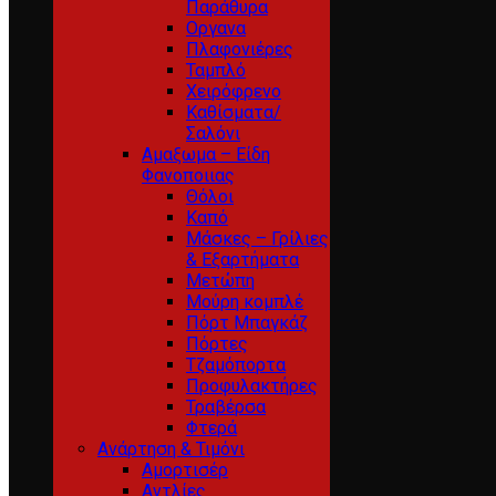
Παράθυρα
Οργανα
Πλαφονιέρες
Ταμπλό
Χειρόφρενο
Καθίσματα/
Σαλόνι
Αμαξωμα – Είδη
Φανοποιιας
Θόλοι
Καπό
Μάσκες – Γρίλιες
& Εξαρτήματα
Μετώπη
Μούρη κομπλέ
Πόρτ Μπαγκάζ
Πόρτες
Τζαμόπορτα
Προφυλακτήρες
Τραβέρσα
Φτερά
Ανάρτηση & Τιμόνι
Αμορτισέρ
Αντλίες