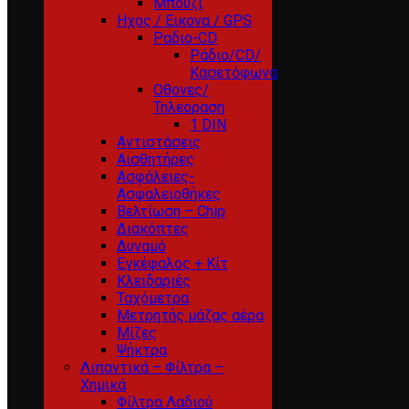
Μπουζί
Ηχος / Εικονα / GPS
Ραδιο-CD
Ράδιο/CD/
Κασετόφωνα
Οθονες/
Τηλεοραση
1 DIN
Αντιστάσεις
Αισθητήρες
Ασφάλειες-
Ασφαλειοθήκες
Βελτίωση – Chip
Διακόπτες
Δυναμό
Εγκέφαλος + Κίτ
Κλειδαριές
Ταχόμετρα
Μετρητής μάζας αέρα
Μίζες
Ψήκτρα
Λιπαντικά – Φίλτρα –
Χημικά
Φίλτρα Λαδιού