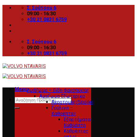
Skip
Σ. Σούτσου 6
to
09:00 - 16:30
content
+30 21 0831 6759
Σ. Σούτσου 6
09:00 - 16:30
+30 21 0831 6759
Menu
Αμάξωμα – Είδη Φανοποιίας
Αμαξωμα Εξωτερικο
Search
Αεροτομές/Spoiler
for:
Γυαλινα –
Καθρεπτες
Εξαρτήματα
Καθρέπτη
Καθρέπτες
απλοί