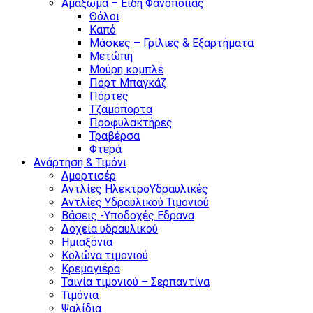
Αμαξωμα – Είδη Φανοποιιας
Θόλοι
Καπό
Μάσκες – Γρίλιες & Εξαρτήματα
Μετώπη
Μούρη κομπλέ
Πόρτ Μπαγκάζ
Πόρτες
Τζαμόπορτα
Προφυλακτήρες
Τραβέρσα
Φτερά
Ανάρτηση & Τιμόνι
Αμορτισέρ
Αντλίες ΗλεκτροΥδραυλικές
Αντλίες Υδραυλικού Τιμονιού
Βάσεις -Υποδοχές Εδρανα
Δοχεία υδραυλικού
Ημιαξόνια
Κολώνα τιμονιού
Κρεμαγιέρα
Ταινία τιμονιού – Σερπαντίνα
Τιμόνια
Ψαλίδια