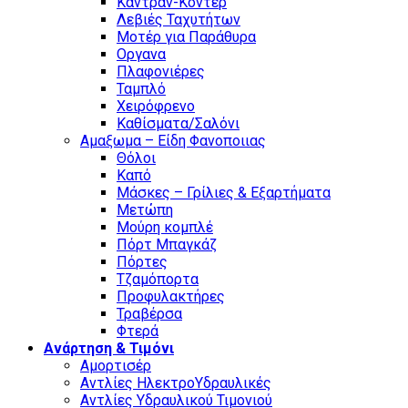
Καντράν-Κοντέρ
Λεβιές Ταχυτήτων
Μοτέρ για Παράθυρα
Οργανα
Πλαφονιέρες
Ταμπλό
Χειρόφρενο
Καθίσματα/Σαλόνι
Αμαξωμα – Είδη Φανοποιιας
Θόλοι
Καπό
Μάσκες – Γρίλιες & Εξαρτήματα
Μετώπη
Μούρη κομπλέ
Πόρτ Μπαγκάζ
Πόρτες
Τζαμόπορτα
Προφυλακτήρες
Τραβέρσα
Φτερά
Ανάρτηση & Τιμόνι
Αμορτισέρ
Αντλίες ΗλεκτροΥδραυλικές
Αντλίες Υδραυλικού Τιμονιού