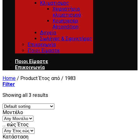
Κλιματισμος
Χειριστήρια
κλιματισμού
Κομπρεσέρ
Aircondition
Δοχεία
Σωλήνες & Σφιγκτήρες
Επικοινωνία
Ποιοι Είμαστε
Ποιοι Είμαστε
Επικοινωνία
Home
/
Product Έτος από
/
1983
Filter
Showing all 3 results
Μοντέλο
… εώς Έτος
Κατάσταση