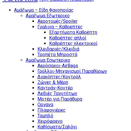
Αμάξωμα – Είδη Φανοποιίας
Αμαξωμα Εξωτερικο
Αεροτομές/Spoiler
Γυαλινα – Καθρεπτες
Εξαρτήματα Καθρέπτη
Καθρέπτες απλοί
Καθρέπτες ηλεκτρικοί
Κλειδαριές/Κλειδιά
Τροπέτα Μπροστά
Αμαξωμα Εσωτερικο
Αερόσακοι-AirBags
Γρύλλοι-Μηχανισμοί Παραθύρων
Διακόπτες/Κοντρόλ
Ζώνες & Μέρη
Καντράν-Κοντέρ
Λεβιές Ταχυτήτων
Μοτέρ για Παράθυρα
Οργανα
Πλαφονιέρες
Ταμπλό
Χειρόφρενο
Καθίσματα/Σαλόνι