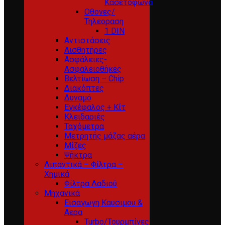
Κασετόφωνα
Οθονες/
Τηλεοραση
1 DIN
Αντιστάσεις
Αισθητήρες
Ασφάλειες-
Ασφαλειοθήκες
Βελτίωση – Chip
Διακόπτες
Δυναμό
Εγκέφαλος + Κίτ
Κλειδαριές
Ταχόμετρα
Μετρητής μάζας αέρα
Μίζες
Ψήκτρα
Λιπαντικά – Φίλτρα –
Χημικά
Φίλτρα Λαδιού
Μηχανικά
Εισαγωγη Καυσιμου &
Αερα
Turbo/Τουρμπίνες