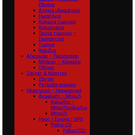
Εδρανα
Δοχεία υδραυλικού
Ημιαξόνια
Κολώνα τιμονιού
Κρεμαγιέρα
Ταινία τιμονιού –
Σερπαντίνα
Τιμόνια
Ψαλίδια
Αξεσουάρ – Περιποίηση
Μπάρες – Κάγκελα
Οθόνες
Ζάντες & Λάστιχα
Ζάντες
Ρεζέρβα ανάγκης
Ηλεκτρικά – Ηλεκρονικά
Αναφλεξη – Μπουζι
Καλώδια –
Μπουζοκαλώδια
Μπουζί
Ηχος / Εικονα / GPS
Ραδιο-CD
Ράδιο/CD/