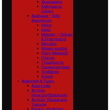
Χειρόφρενο
Καθίσματα/
Σαλόνι
Αμαξωμα – Είδη
Φανοποιιας
Θόλοι
Καπό
Μάσκες – Γρίλιες
& Εξαρτήματα
Μετώπη
Μούρη κομπλέ
Πόρτ Μπαγκάζ
Πόρτες
Τζαμόπορτα
Προφυλακτήρες
Τραβέρσα
Φτερά
Ανάρτηση & Τιμόνι
Αμορτισέρ
Αντλίες
ΗλεκτροΥδραυλικές
Αντλίες Υδραυλικού
Τιμονιού
Βάσεις -Υποδοχές