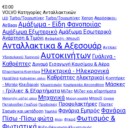
€
0.00
VOLVO Κατηγορίες Ανταλλακτικών
Αερόσακοι-
Turbo/Τουρμπίνες
Turbo/Τουρμπίνες
Xenon
LED
Αμάξωμα - Είδη Φανοποιίας
AirBags
Αμάξωμα Εξωτερικό
Αμάξωμα Εσωτερικό
Ανάρτηση & Τιμόνι
Ανάφλεξη - Μπουζί
Ανταλλακτικα & Αξεσουάρ
Αντλίες
Αυτοκινήτων
Γυάλινα -
Υδραυλικού Τιμονιού
Καθρέπτες
Δυναμό
Εισαγωγή Καυσίμου & Αέρα
Ηλεκτρικά - Ηλεκρονικά
Εξαρτήματα Κινητήρα
Καθρέπτες ηλεκτρικοί
Κινητήρες
Ημιαξόνια
Καθρέπτες απλοί
Μάσκες
- Μοτέρ
Κλειδαριές
Κλιματισμός
Κομπρεσέρ Aircondition
- Γρίλιες & Εξαρτήματα
Μίζες
Μίζες και εξαρτήματα
Μηχανικά
Μπουζί
Μούρη κομπλέ
Μετρητής μάζας αέρα
Οργανα
Προφυλακτήρες
Πόρτες
Πεταλούδες Γκαζιού
Προβολείς
Φανάρια
Φανάρια Εμπρός
Σασμάν και μετάδοση
Ταμπλό
Φωτισμός &
Πίσω -Πίσω φώτα
Φτερά
Φλάς
Φωτιστικά
Ψύξη-Θέρμανση-Κλιματισμός