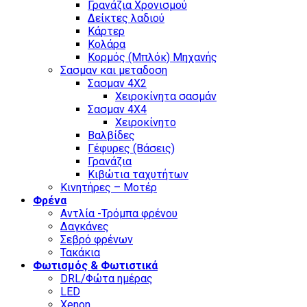
Γρανάζια Χρονισμού
Δείκτες λαδιού
Κάρτερ
Κολάρα
Κορμός (Μπλόκ) Μηχανής
Σασμαν και μεταδοση
Σασμαν 4Χ2
Χειροκίνητα σασμάν
Σασμαν 4Χ4
Χειροκίνητο
Βαλβίδες
Γέφυρες (Βάσεις)
Γρανάζια
Κιβώτια ταχυτήτων
Κινητήρες – Μοτέρ
Φρένα
Αντλία -Τρόμπα φρένου
Δαγκάνες
Σεβρό φρένων
Τακάκια
Φωτισμός & Φωτιστικά
DRL/Φώτα ημέρας
LED
Xenon