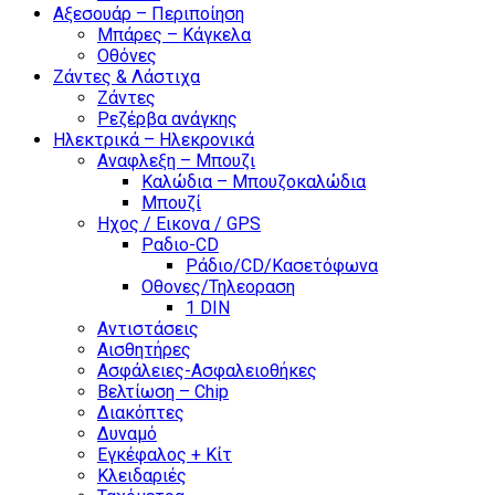
Αξεσουάρ – Περιποίηση
Μπάρες – Κάγκελα
Οθόνες
Ζάντες & Λάστιχα
Ζάντες
Ρεζέρβα ανάγκης
Ηλεκτρικά – Ηλεκρονικά
Αναφλεξη – Μπουζι
Καλώδια – Μπουζοκαλώδια
Μπουζί
Ηχος / Εικονα / GPS
Ραδιο-CD
Ράδιο/CD/Κασετόφωνα
Οθονες/Τηλεοραση
1 DIN
Αντιστάσεις
Αισθητήρες
Ασφάλειες-Ασφαλειοθήκες
Βελτίωση – Chip
Διακόπτες
Δυναμό
Εγκέφαλος + Κίτ
Κλειδαριές