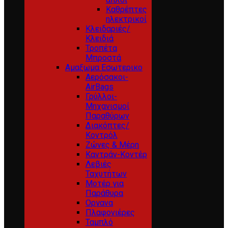
Καθρέπτες
ηλεκτρικοί
Κλειδαριές/
Κλειδιά
Τροπέτα
Μπροστά
Αμαξωμα Εσωτερικο
Αερόσακοι-
AirBags
Γρύλλοι-
Μηχανισμοί
Παραθύρων
Διακόπτες/
Κοντρόλ
Ζώνες & Μέρη
Καντράν-Κοντέρ
Λεβιές
Ταχυτήτων
Μοτέρ για
Παράθυρα
Οργανα
Πλαφονιέρες
Ταμπλό