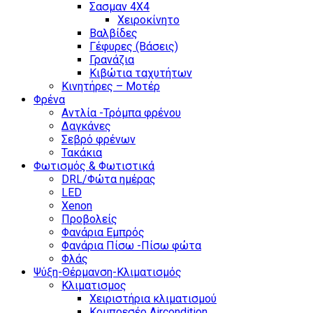
Σασμαν 4Χ4
Χειροκίνητο
Βαλβίδες
Γέφυρες (Βάσεις)
Γρανάζια
Κιβώτια ταχυτήτων
Κινητήρες – Μοτέρ
Φρένα
Αντλία -Τρόμπα φρένου
Δαγκάνες
Σεβρό φρένων
Τακάκια
Φωτισμός & Φωτιστικά
DRL/Φώτα ημέρας
LED
Xenon
Προβολείς
Φανάρια Εμπρός
Φανάρια Πίσω -Πίσω φώτα
Φλάς
Ψύξη-Θέρμανση-Κλιματισμός
Κλιματισμος
Χειριστήρια κλιματισμού
Κομπρεσέρ Aircondition