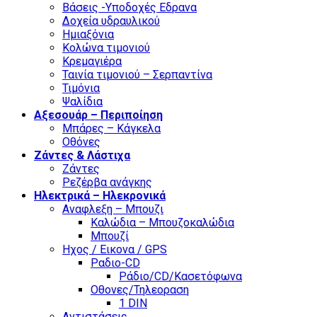
Βάσεις -Υποδοχές Εδρανα
Δοχεία υδραυλικού
Ημιαξόνια
Κολώνα τιμονιού
Κρεμαγιέρα
Ταινία τιμονιού – Σερπαντίνα
Τιμόνια
Ψαλίδια
Αξεσουάρ – Περιποίηση
Μπάρες – Κάγκελα
Οθόνες
Ζάντες & Λάστιχα
Ζάντες
Ρεζέρβα ανάγκης
Ηλεκτρικά – Ηλεκρονικά
Αναφλεξη – Μπουζι
Καλώδια – Μπουζοκαλώδια
Μπουζί
Ηχος / Εικονα / GPS
Ραδιο-CD
Ράδιο/CD/Κασετόφωνα
Οθονες/Τηλεοραση
1 DIN
Αντιστάσεις