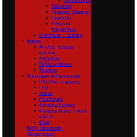
Χειροκίνητο
Βαλβίδες
Γέφυρες (Βάσεις)
Γρανάζια
Κιβώτια
ταχυτήτων
Κινητήρες – Μοτέρ
Φρένα
Αντλία -Τρόμπα
φρένου
Δαγκάνες
Σεβρό φρένων
Τακάκια
Φωτισμός & Φωτιστικά
DRL/Φώτα ημέρας
LED
Xenon
Προβολείς
Φανάρια Εμπρός
Φανάρια Πίσω -Πίσω
φώτα
Φλάς
Ψύξη-Θέρμανση-
Κλιματισμός