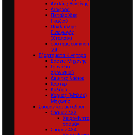
Αντλίες Βενζίνης
Διάφορα
Πεταλούδες
Γκαζιού
Πολλαπλής
Εισαγωγής
(Χταπόδι)
σύστημα common
rail
Εξαρτηματα Κινητηρα
Βάσεις Μηχανής
Γρανάζια
Χρονισμού
Δείκτες λαδιού
Κάρτερ
Κολάρα
Κορμός (Μπλόκ)
Μηχανής
Σασμαν και μεταδοση
Σασμαν 4Χ2
Χειροκίνητα
σασμάν
Σασμαν 4Χ4