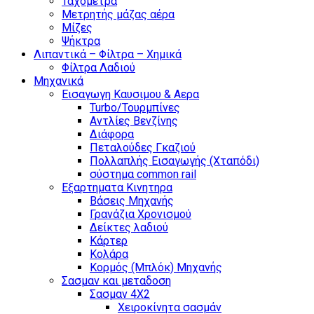
Ταχόμετρα
Μετρητής μάζας αέρα
Μίζες
Ψήκτρα
Λιπαντικά – Φίλτρα – Χημικά
Φίλτρα Λαδιού
Μηχανικά
Εισαγωγη Καυσιμου & Αερα
Turbo/Τουρμπίνες
Αντλίες Βενζίνης
Διάφορα
Πεταλούδες Γκαζιού
Πολλαπλής Εισαγωγής (Χταπόδι)
σύστημα common rail
Εξαρτηματα Κινητηρα
Βάσεις Μηχανής
Γρανάζια Χρονισμού
Δείκτες λαδιού
Κάρτερ
Κολάρα
Κορμός (Μπλόκ) Μηχανής
Σασμαν και μεταδοση
Σασμαν 4Χ2
Χειροκίνητα σασμάν