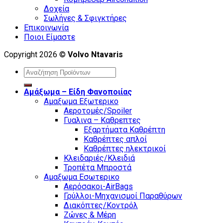
Δοχεία
Σωλήνες & Σφιγκτήρες
Επικοινωνία
Ποιοι Είμαστε
Copyright 2026 ©
Volvo Ntavaris
Search
for:
Αμάξωμα – Είδη Φανοποιίας
Αμαξωμα Εξωτερικο
Αεροτομές/Spoiler
Γυαλινα – Καθρεπτες
Εξαρτήματα Καθρέπτη
Καθρέπτες απλοί
Καθρέπτες ηλεκτρικοί
Κλειδαριές/Κλειδιά
Τροπέτα Μπροστά
Αμαξωμα Εσωτερικο
Αερόσακοι-AirBags
Γρύλλοι-Μηχανισμοί Παραθύρων
Διακόπτες/Κοντρόλ
Ζώνες & Μέρη