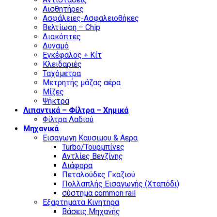
Αισθητήρες
Ασφάλειες-Ασφαλειοθήκες
Βελτίωση – Chip
Διακόπτες
Δυναμό
Εγκέφαλος + Κίτ
Κλειδαριές
Ταχόμετρα
Μετρητής μάζας αέρα
Μίζες
Ψήκτρα
Λιπαντικά – Φίλτρα – Χημικά
Φίλτρα Λαδιού
Μηχανικά
Εισαγωγη Καυσιμου & Αερα
Turbo/Τουρμπίνες
Αντλίες Βενζίνης
Διάφορα
Πεταλούδες Γκαζιού
Πολλαπλής Εισαγωγής (Χταπόδι)
σύστημα common rail
Εξαρτηματα Κινητηρα
Βάσεις Μηχανής